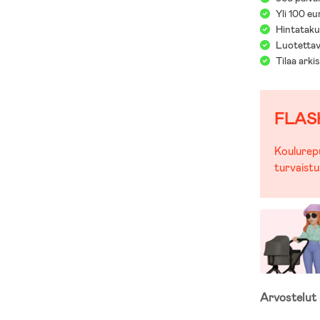
Me täällä Joll
Yli 100 eu
lastenvaunujen
Hintatakuu
merkkien ja t
Luotettav
koonneet las
Tilaa arki
Jollyroomin 
FLAS
Koulurepu
turvaistu
Arvostelut