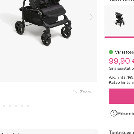
Varastos
99,90
Sinä säästät 
Aik. hinta: 14
Katso hintahi
Zoom
Maksa eri
Tuotekuvau