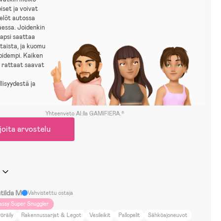
iset ja voivat
elöt autossa
aessa. Joidenkin
lapsi saattaa
ttaista, ja kuomu
 pidempi. Kaiken
 rattaat saavat
lisyydestä ja
Yhteenveto AI:lla GAMIFIERA.®
joita arvostelu
tilda M
Vahvistettu ostaja
assy Super Snuggler
öräily
Rakennussarjat & Legot
Vesileikit
Pallopelit
Sähköajoneuvot