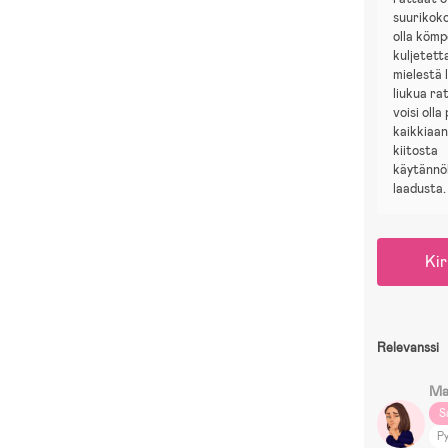
suurikoko
olla kömp
kuljetett
mielestä 
liukua ra
voisi olla
kaikkiaan
kiitosta
käytännöl
laadusta.
Kir
Relevanssi
Ma
S
Py