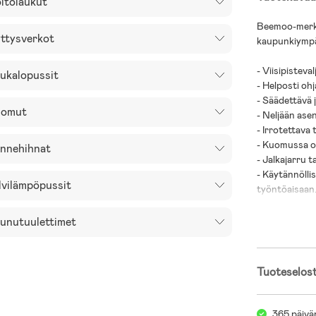
itolaukut
Beemoo-merki
ttysverkot
kaupunkiympä
- Viisipisteval
ukalopussit
- Helposti ohj
- Säädettävä j
omut
- Neljään ase
- Irrotettava 
- Kuomussa on
nnehihnat
- Jalkajarru 
- Käytännöllis
lvilämpöpussit
työntöaisaan
- Kääntyvät et
- Tilava tavar
unutuulettimet
- Taittuu koko
- Enimmäiskuo
Tuoteselos
- VAROITUS! T
- Ikäsuositus
365 päivä