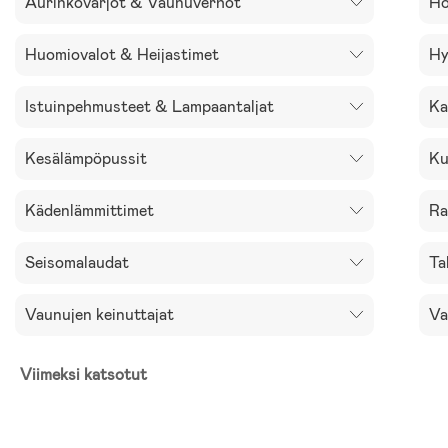
Aurinkovarjot & Vaunuverhot
Ho
Huomiovalot & Heijastimet
Hy
Istuinpehmusteet & Lampaantaljat
Ka
Kesälämpöpussit
Ku
Kädenlämmittimet
Ra
Seisomalaudat
Ta
Vaunujen keinuttajat
Va
Viimeksi katsotut