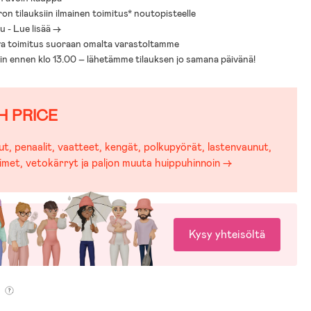
yroomilla tiedämme, että juuri sinulle ja lapsellesi sopivien
ron tilauksiin ilmainen toimitus* noutopisteelle
 ja -rattaiden valitseminen saattaa olla työlästä erilaisten mallien,
 - Lue lisää ->
oimintojen viidakossa. Helpottaaksemme tärkeää valintaasi olemme
a toimitus suoraan omalta varastoltamme
tenvaunuoppaan avuksesi:
sin ennen klo 13.00 – lähetämme tilauksen jo samana päivänä!
Lastenvaunuopas
H PRICE
t, penaalit, vaatteet, kengät, polkupyörät, lastenvaunut,
imet, vetokärryt ja paljon muuta huippuhinnoin →
Kysy yhteisöltä