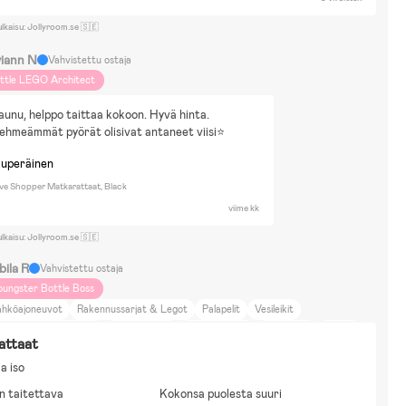
ulkaisu: Jollyroom.se 🇸🇪
viann N
Vahvistettu ostaja
ittle LEGO Architect
unu, helppo taittaa kokoon. Hyvä hinta.
hmeämmät pyörät olisivat antaneet viisi⭐️
kuperäinen
e Shopper Matkarattaat, Black
viime kk
ulkaisu: Jollyroom.se 🇸🇪
bila R
Vahvistettu ostaja
oungster Bottle Boss
ähköajoneuvot
Rakennussarjat & Legot
Palapelit
Vesileikit
irtäminen & Askartelu
Alfons Åberg
Arne Alligator
Babblarna
Bamse
attaat
randman Sam
Kerrostalo
Kävely
Värikkyys
Matkustelu
Maalle meno
a iso
oka ja juoma
Koti ja puutarha
Kauneus ja muoti
Kulttuuri ja taide
n taitettava
sustus
Elokuvat ja kirjallisuus
Britex
Kokonsa puolesta suuri