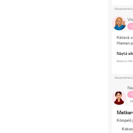
Alkuperäinen j
Vi
L
Kätevä va
Hieman pe
Näytä al
Beemoo Mov
Alkuperäinen j
Na
Y
S
Pi
Matkar
B
Kömpelö j
Ru
Kokoo
Si