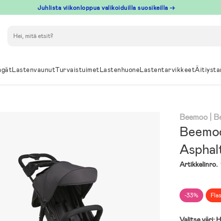
Juhlista viikonloppua valikoiduilla suosikeilla →
Hae
ngät
Lastenvaunut
Turvaistuimet
Lastenhuone
Lastentarvikkeet
Äitiysta
Beemoo
| 
Beemoo
Asphal
Artikkelinro.
-33%
Fla
Valitse väri:
H