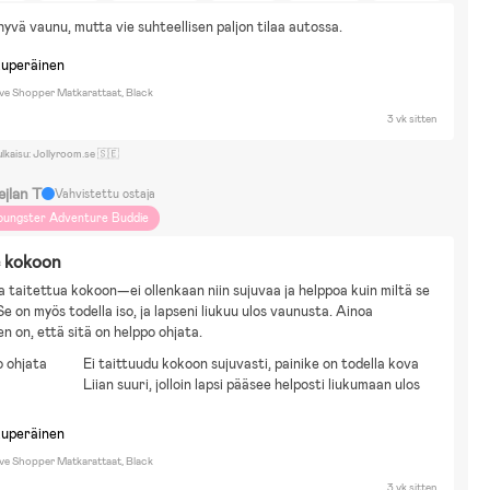
amse
Bolibompa
Brandman Sam
Greta Gris
Omakotitalo
Asun maalla
hyvä vaunu, mutta vie suhteellisen paljon tilaa autossa.
ma auto
Kävelen
Kävely
Juoksu
Matkustelu
Eläimet ja luonto
oka ja juoma
Liikunta
Britax Smile 2, Bugaboo Donkey
kuperäinen
e Shopper Matkarattaat, Black
3 vk sitten
ulkaisu: Jollyroom.se 🇸🇪
ejlan T
Vahvistettu ostaja
oungster Adventure Buddie
e kokoon
aa taitettua kokoon—ei ollenkaan niin sujuvaa ja helppoa kuin miltä se 
Se on myös todella iso, ja lapseni liukuu ulos vaunusta. Ainoa 
en on, että sitä on helppo ohjata.
 ohjata
Ei taittuudu kokoon sujuvasti, painike on todella kova
Liian suuri, jolloin lapsi pääsee helposti liukumaan ulos
kuperäinen
e Shopper Matkarattaat, Black
3 vk sitten