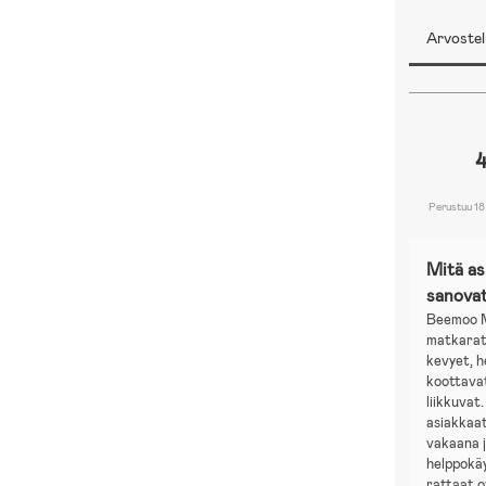
Arvostel
4
Perustuu 18
Mitä a
sanova
Beemoo M
matkarat
kevyet, h
koottavat
liikkuvat
asiakkaat
vakaana 
helppokäy
rattaat 