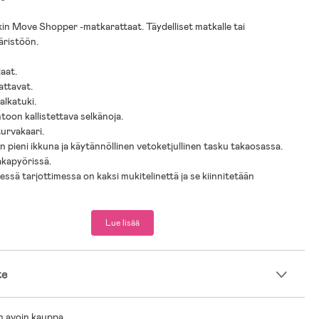
n Move Shopper -matkarattaat. Täydelliset matkalle tai
ristöön.
jaat.
attavat.
alkatuki.
ntoon kallistettava selkänoja.
turvakaari.
 pieni ikkuna ja käytännöllinen vetoketjullinen tasku takaosassa.
takapyörissä.
essä tarjottimessa on kaksi mukitelinettä ja se kiinnitetään
.
upyörät, jotka voi tarvittaessa lukita.
akori.
Lue lisää
on vain yhdellä kädellä.
rmitus: 15 kg.
te
ämä tuote ei sovellu työnnettäväksi juosten tai rullaluistellen.
: 6 kk–3 vuotta.
n avoin kauppa