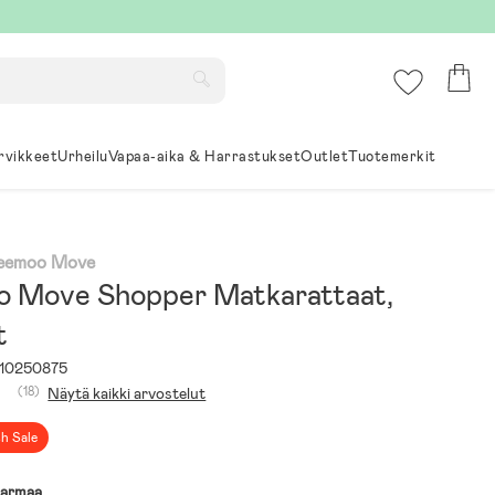
rvikkeet
Urheilu
Vapaa-aika & Harrastukset
Outlet
Tuotemerkit
Beemoo Move
 Move Shopper Matkarattaat,
t
10250875
(18)
Näytä kaikki arvostelut
sh Sale
armaa