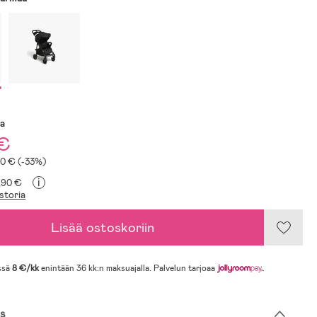
sa
 €
50 € (-33%)
i
9,90 €
storia
Lisää ostoskoriin
ssä
8 €/kk
enintään 36 kk:n maksuajalla. Palvelun tarjoaa
.
s