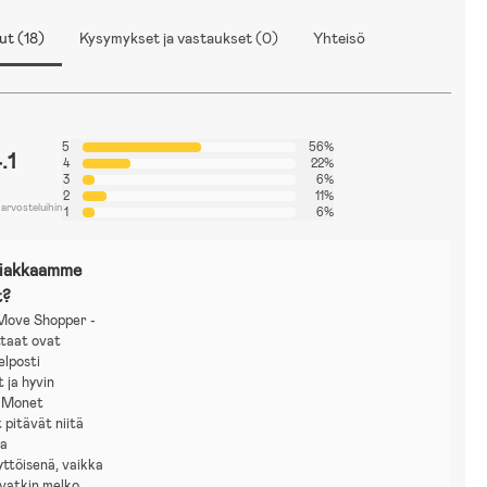
ut (18)
Kysymykset ja vastaukset (0)
Yhteisö
5
56%
.1
4
22%
3
6%
2
11%
 arvosteluihin
1
6%
siakkaamme
t?
ove Shopper -
taat ovat
elposti
 ja hyvin
. Monet
 pitävät niitä
ja
ttöisenä, vaikka
ovatkin melko