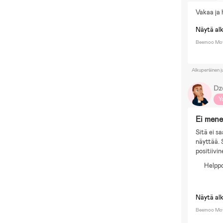
B
Vakaa ja 
O
Ru
Näytä al
Beemoo Mov
Alkuperäinen j
Dz
Y
Ei men
Sitä ei s
näyttää. 
positiivin
Helppo
Näytä al
Beemoo Mov