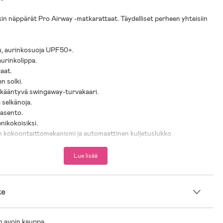
 näppärät Pro Airway -matkarattaat. Täydelliset perheen yhteisiin
u, aurinkosuoja UPF50+.
aurinkolippa.
jaat.
n solki.
 kääntyvä swingaway-turvakaari.
a selkänoja.
uasento.
enikokoisiksi.
 kokoontaittomekanismi ja automaattinen kuljetuslukko.
t.
.
Lue lisää
a hyväksytty EU-säädösten EN 1888-1 & 2:2018+A1:2022 mukaisesti.
 enimmäiskuormitus: 3 kg.
ormitus: 22 kg.
te
 6 kk +.
tyt. Eri lentoyhtiöillä voi olla erilaiset käsimatkatavaroita koskevat
n avoin kauppa