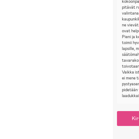
kokoonpa
pitävät r
valintana
kaupunki
ne vievät
ovat help
Pieni ja 
toimii hyv
lapsille,
säätömahd
tavarako
toivotaan
Vaikka is
ei mene t
pystyasen
pidetään 
laadukkai
Kir