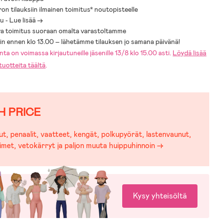
ista säännöt lentoyhtiöltäsi.
ron tilauksiin ilmainen toimitus* noutopisteelle
 - Lue lisää ->
yroomilla tiedämme, että juuri sinulle ja lapsellesi sopivien
a toimitus suoraan omalta varastoltamme
 ja -rattaiden valitseminen saattaa olla työlästä erilaisten mallien,
sin ennen klo 13.00 – lähetämme tilauksen jo samana päivänä!
oimintojen viidakossa. Helpottaaksemme tärkeää valintaasi olemme
ta on voimassa kirjautuneille jäsenille 13/8 klo 15.00 asti.
Löydä lisää
tenvaunuoppaan avuksesi:
uotteita täältä
.
Lastenvaunuopas
H PRICE
t, penaalit, vaatteet, kengät, polkupyörät, lastenvaunut,
imet, vetokärryt ja paljon muuta huippuhinnoin →
Kysy yhteisöltä