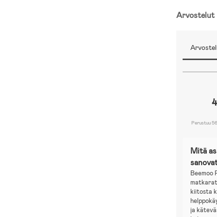
Arvostelut
Arvostel
4
Perustuu 56
Mitä a
sanova
Beemoo P
matkarat
kiitosta 
helppokä
ja kätev