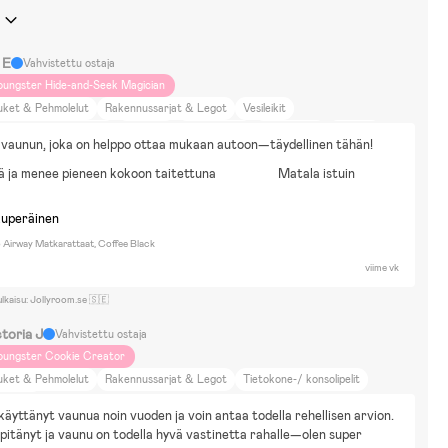
 E
Vahvistettu ostaja
oungster Hide-and-Seek Magician
uket & Pehmolelut
Rakennussarjat & Legot
Vesileikit
irtäminen & Askartelu
Pallopelit
Omakotitalo
Asun maalla
Kävelen
 vaunun, joka on helppo ottaa mukaan autoon—täydellinen tähän!
öräilen
Oma auto
Kuntoilu
DIY-projektit
Eläimet ja luonto
 ja menee pieneen kokoon taitettuna
Matala istuin
aalle meno
Koti ja puutarha
Sisustus
Beemoo pro airbag
kuperäinen
Airway Matkarattaat, Coffee Black
viime vk
ulkaisu: Jollyroom.se 🇸🇪
toria J
Vahvistettu ostaja
oungster Cookie Creator
uket & Pehmolelut
Rakennussarjat & Legot
Tietokone-/ konsolipelit
mileikit
käyttänyt vaunua noin vuoden ja voin antaa todella rehellisen arvion. 
pitänyt ja vaunu on todella hyvä vastinetta rahalle—olen super 