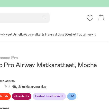
rvikkeet
Urheilu
Vapaa-aika & Harrastukset
Outlet
Tuotemerkit
Beemoo Pro
 Pro Airway Matkarattaat, Mocha
10245594
(56)
Näytä kaikki arvostelut
sh Sale
Jäsenhinta
Ilmaiset toimituskulut
UV
armaa