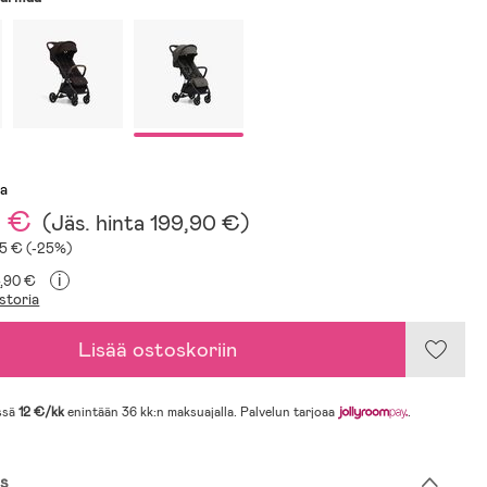
sa
0 €
(
Jäs. hinta
199,90 €
)
75 € (-25%)
i
4,90 €
storia
Lisää ostoskoriin
ssä
12 €/kk
enintään 36 kk:n maksuajalla. Palvelun tarjoaa
.
s