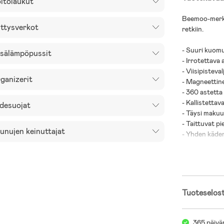
itolaukut
Beemoo-merkin
ttysverkot
retkiin.
- Suuri kuom
sälämpöpussit
- Irrotettava 
- Viisipisteval
ganizerit
- Magneettine
- 360 astetta
- Kallistettav
desuojat
- Täysi maku
- Taittuvat pi
unujen keinuttajat
- Yhden käden
- EVA-renkaa
- Kevyt runko
- Testattu j
- Tavarakorin
- Enimmäisku
Tuoteselos
- Ikäsuositus:
- IATA-hyväksy
365 päivä