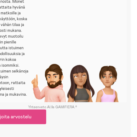
nosta. Monet
attaita hyvänä
 matkoille ja
käyttöön, koska
 vähän tilaa ja
osti mukana.
kevyt muotoilu
in pienille
 mutta istuimen
ollisuuksia ja
rin kokoa
 isommiksi.
tuimen selkänoja
äysin
toon, rattaita
yleisesti
na ja mukavina.
Yhteenveto AI:lla GAMIFIERA.®
joita arvostelu