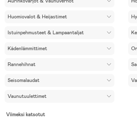
Aurinkovarjot & Vaunuverhot
Ho
Huomiovalot & Heijastimet
Hy
Istuinpehmusteet & Lampaantaljat
Ke
Kädenlämmittimet
Or
Rannehihnat
Sa
Seisomalaudat
Va
Vaunutuulettimet
Viimeksi katsotut