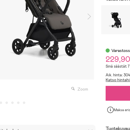
Varastos
229,9
Sinä säästät 
Aik. hinta: 30
Katso hintahi
Zoom
Maksa eri
Tuotekuvau