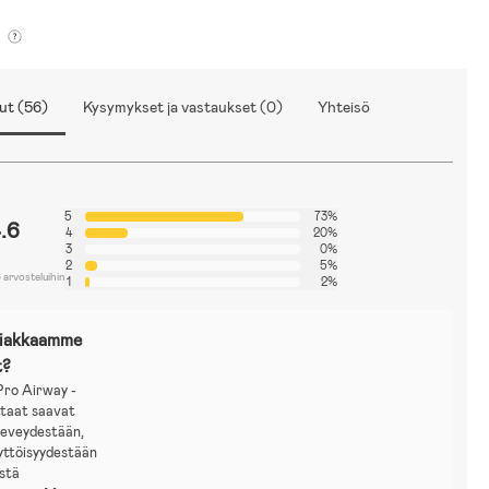
ut (56)
Kysymykset ja vastaukset (0)
Yhteisö
5
73%
.6
4
20%
3
0%
2
5%
 arvosteluihin
1
2%
siakkaamme
t?
ro Airway -
taat saavat
keveydestään,
yttöisyydestään
ästä