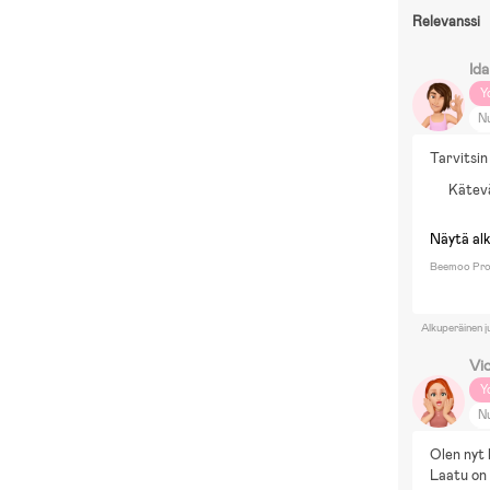
Relevanssi
Ida
Y
N
Pi
Tarvitsin
Py
Kätevä
M
Näytä al
Beemoo Pro 
Alkuperäinen j
Vic
Y
N
Lu
Olen nyt 
Laatu on 