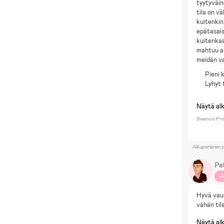
tyytyväin
tila on v
kuitenkin
epätasais
kuitenkaa
mahtuu au
meidän v
Pieni 
Lyhyt 
Näytä al
Beemoo Pro
Alkuperäinen j
Pa
J
Hyvä vaun
vähän til
Näytä al