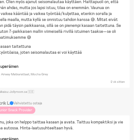
en. Olen myös ajanut seisomalautaa käyttäen. Haittapuoli on, että 
ähän ahdas, mutta jos lapsi istuu, tilaa on enemmän. Vaunua on 
 vaikea kääntää ja vaikea työntää/kuljettaa, etenkin soralla ja 
ella maalla, mutta kyllä se onnistuu tahdon kanssa 😅. Mitat eivät 
n pidä täysin paikkaansa, sillä se on pienempi kasaan taitettuna. Se 
ton 7-paikkaisen mallin viimeisellä rivillä istuimen taakse—se oli 
aatimuksemme 😅
kasaan taitettuna
työntöaisa, joten seisomalautaa ei voi käyttää
kuperäinen
 Airway Matkarattaat, Mocha Grey
2 vk sitten
ulkaisu: Jollyroom.se 🇸🇪
trik L
Vahvistettu ostaja
unior Snack Provider
u, joka on helppo taittaa kasaan ja avata. Taittuu kompaktiksi ja vie 
aa autossa. Hinta-laatusuhteeltaan hyvä.
kuperäinen