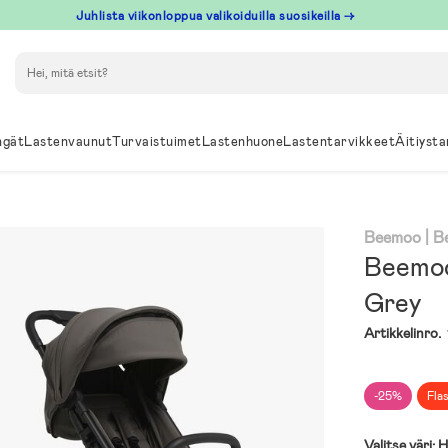
Juhlista viikonloppua valikoiduilla suosikeilla →
Hae
ngät
Lastenvaunut
Turvaistuimet
Lastenhuone
Lastentarvikkeet
Äitiysta
Beemoo
| 
Beemoo
Grey
Artikkelinro.
-25%
Fla
Valitse väri:
H