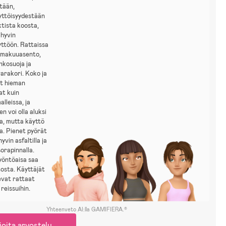
tään,
yttöisyydestään
tista koosta,
 hyvin
ttöön. Rattaissa
n makuuasento,
nkosuoja ja
varakori. Koko ja
at hieman
t kuin
alleissa, ja
n voi olla aluksi
a, mutta käyttö
a. Pienet pyörät
yvin asfaltilla ja
sorapinnalla.
yöntöaisa saa
itosta. Käyttäjät
evat rattaat
 reissuihin.
Yhteenveto AI:lla GAMIFIERA.®
joita arvostelu