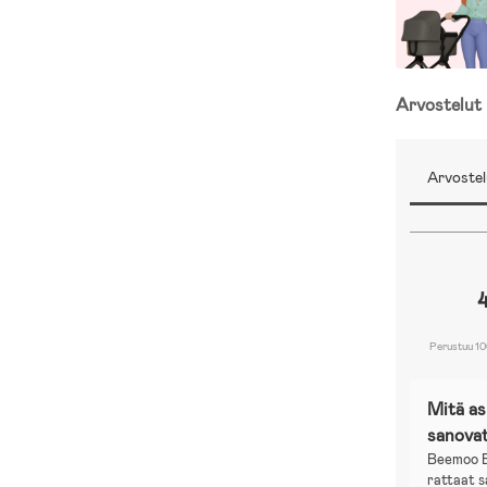
Arvostelut
Me täällä Joll
Arvostel
lastenvaunujen
merkkien ja t
koonneet las
Jollyroomin 
Perustuu 10
Mitä a
sanova
Beemoo Ea
rattaat 