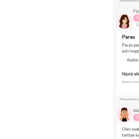
Alkuperäinen j
Fjo
Y
Ti
S
Paras
Ko
Paras par
asti huip
Kaikki
Näytä al
Beemoo Easy
Alkuperäinen j
Id
T
Olen tode
taittaa ka