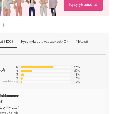
Kysy yhteisöltä
yroomilla tiedämme, että juuri sinulle ja lapsellesi sopivien
ut (100)
Kysymykset ja vastaukset (0)
Yhteisö
 ja -rattaiden valitseminen saattaa olla työlästä erilaisten mallien,
oimintojen viidakossa. Helpottaaksemme tärkeää valintaasi olemme
tenvaunuoppaan avuksesi:
Lastenvaunuopas
5
65%
4.4
4
22%
3
7%
2
4%
0 arvosteluihin
1
2%
siakkaamme
t?
sy Fly Lux 4 -
saavat kehuja