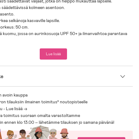
sti säädettävät valjaat, jotka on helppo mukauttaa lapselle.
n säädettävissä kolmeen asentoon.
uasento.
rkea selkänoja kasvaville lapsille.
korkeus: 50 cm.
ä kuomu, jossa on aurinkosuoja UPF 50+ ja ilmanvaihtoa parantava
alkatuki.
ennettava tavarakori.
Lue lisää
t etupyörät.
tupyörät, suoraan kulkevat takapyörät.
te
 kangasverhoilu.
stävä runko.
a kokoontaitettavat.
n avoin kauppa
m – täydellinen valinta liikkuvalle vanhemmalle.
ron tilauksiin ilmainen toimitus* noutopisteelle
stetaan erikseen.
 - Lue lisää ->
ormitus: 22 kg.
a toimitus suoraan omalta varastoltamme
sin ennen klo 13.00 – lähetämme tilauksen jo samana päivänä!
 sisältyy: hyttysverkko, pehmustettu kantohihna, turvakaari.
 6 kk +.
022 -hyväksytty.