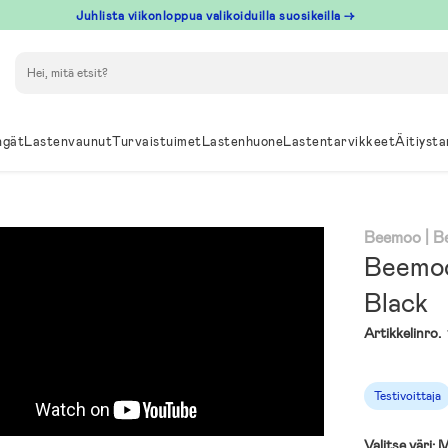
Juhlista viikonloppua valikoiduilla suosikeilla →
Hae
ngät
Lastenvaunut
Turvaistuimet
Lastenhuone
Lastentarvikkeet
Äitiysta
Beemoo
| 
Beemoo
Black
Artikkelinro.
Testivoittaja
Valitse väri:
M