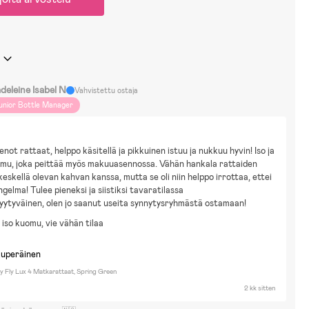
deleine Isabel N
Vahvistettu ostaja
unior Bottle Manager
enot rattaat, helppo käsitellä ja pikkuinen istuu ja nukkuu hyvin! Iso ja 
mu, joka peittää myös makuuasennossa. Vähän hankala rattaiden 
 keskellä olevan kahvan kanssa, mutta se oli niin helppo irrottaa, ettei 
ngelma! Tulee pieneksi ja siistiksi tavaratilassa
tyytyväinen, olen jo saanut useita synnytysryhmästä ostamaan!
 iso kuomu, vie vähän tilaa
kuperäinen
 Fly Lux 4 Matkarattaat, Spring Green
2 kk sitten