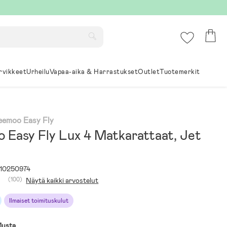
rvikkeet
Urheilu
Vapaa-aika & Harrastukset
Outlet
Tuotemerkit
Beemoo Easy Fly
 Easy Fly Lux 4 Matkarattaat, Jet
10250974
(100)
Näytä kaikki arvostelut
Ilmaiset toimituskulut
usta