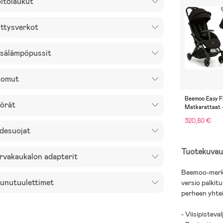
itolaukut
ttysverkot
sälämpöpussit
omut
Beemoo Easy Fl
örät
Matkarattaat 
Kuomu, Jet Bl
320,80 €
desuojat
Tuotekuvau
rvakaukalon adapterit
Beemoo-merkin
unutuulettimet
versio palkitu
perheen yhteis
- Viisipisteval