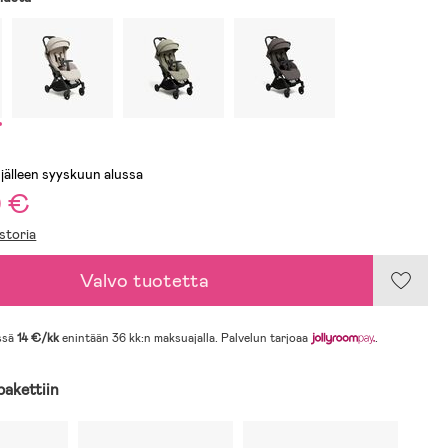
 jälleen syyskuu n alussa
0 €
storia
Valvo tuotetta
ssä
14 €/kk
enintään 36 kk:n maksuajalla. Palvelun tarjoaa
.
pakettiin