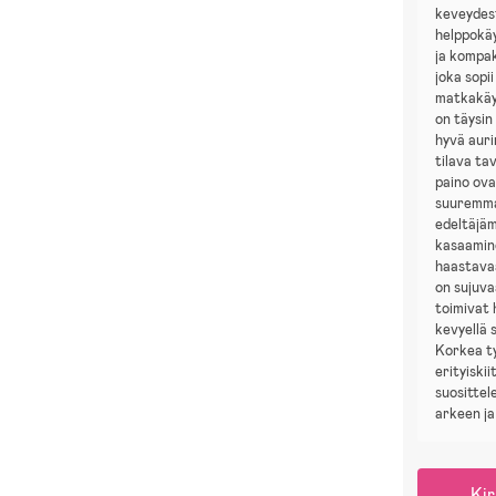
keveydes
helppokä
ja kompak
joka sopii
matkakäy
on täysi
hyvä auri
tilava ta
paino ov
suuremma
edeltäjäm
kasaamine
haastava
on sujuva
toimivat h
kevyellä 
Korkea t
erityiski
suosittel
arkeen ja
Kir