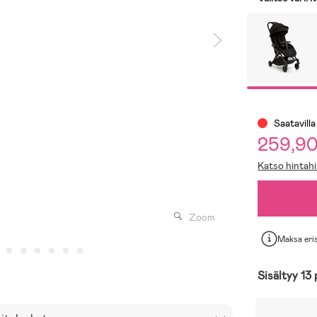
Saatavilla
259,9
Katso hintahi
Zoom
Maksa eri
Sisältyy 13 