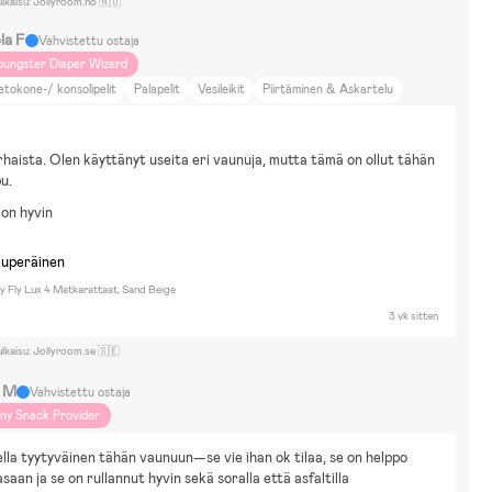
ulkaisu: Jollyroom.no 🇳🇴
la F
Vahvistettu ostaja
oungster Diaper Wizard
etokone-/ konsolipelit
Palapelit
Vesileikit
Piirtäminen & Askartelu
ähköajoneuvot
Omakotitalo
Kävely
Hiihto
DIY-projektit
ti ja puutarha
Elokuvat ja kirjallisuus
haista. Olen käyttänyt useita eri vaunuja, mutta tämä on ollut tähän 
pu.
 on hyvin
kuperäinen
 Fly Lux 4 Matkarattaat, Sand Beige
3 vk sitten
ulkaisu: Jollyroom.se 🇸🇪
a M
Vahvistettu ostaja
iny Snack Provider
lla tyytyväinen tähän vaunuun—se vie ihan ok tilaa, se on helppo 
saan ja se on rullannut hyvin sekä soralla että asfaltilla 