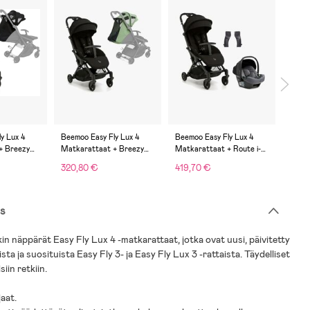
y Lux 4
Beemoo Easy Fly Lux 4
Beemoo Easy Fly Lux 4
Beemo
+ Breezy
Matkarattaat + Breezy
Matkarattaat + Route i-
Matka
ack
Kuomu, Jet Black/Sea
Size Turvakaukalo, Jet
Vaunu
320,80 €
419,70 €
391,
Green
Black/Mineral Grey
s
 näppärät Easy Fly Lux 4 -matkarattaat, jotka ovat uusi, päivitetty
ista ja suosituista Easy Fly 3- ja Easy Fly Lux 3 -rattaista. Täydelliset
iin retkiin.
jaat.