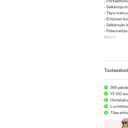
- Portaattoma
- Selkänoja o
- Täysi maku
- Erityisen ko
- Selkänojan 
- Pidennettäv
ikkuna.
- Säädettävä j
- Tilava, laaj
- Irrotettava
- Kääntyvät e
- PU-renkaat.
Tuoteselos
- Irrotettava
- Kevyt ja ke
- Kompaktit j
365 päivä
- Travel Syste
Yli 100 eu
- Adapterit o
Hintatakuu
- Enimmäisku
Luotettav
Tilaa arki
- Pakkaukseen
- Ikäsuositus:
- EN1888:2-2