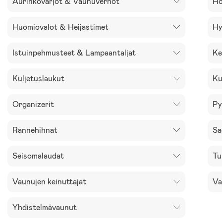
Aurinkovarjot & Vaunuverhot
Ho
Huomiovalot & Heijastimet
Hy
Istuinpehmusteet & Lampaantaljat
Ke
Kuljetuslaukut
Ku
Organizerit
Py
Rannehihnat
Sa
Seisomalaudat
Tu
Vaunujen keinuttajat
Va
Yhdistelmävaunut