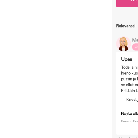
Relevanssi
Ma
J
Upea
Todella hi
hieno kuo
pussin ja
se ollut o
Erittäin 
Kevyt,
Näytä al
Beemoo Easy