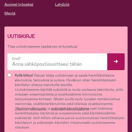
Avoimet työpaikat
Lehdistö
Meistä
UUTISKIRJE
Tilaa uutiskirjeemme saadaksesi erityisetuja!
Email*
Kyllä kiitos!
Haluan tilata uutiskirjeen ja saada henkilökohtaisia
alennuksia, tarjouksia ja uutisia. Hyväksyn siten henkilötietojeni
käsittelyn ohessa mainituilla tavoilla.
Uutiskirjeemme käyttää evästeitä ja muita vastaavia tekniikoita, joilla
mitataan avaamisastetta ja asiakkaidemme kiinnostusta
tarjouksiamme kohtaan. Niiden avulla myös luodaan kohdennettua
mainontaa, sisältömarkkinointia sekä tilastoja asiakkaistamme.
Yksityisyydensuoja-
ja
evästekäytännöistämme
saat lisätietoa
henkilötietojesi käytöstä ja suojaamisesta sekä käyttämistämme
evästeistä. Voit milloin tahansa perua suostumuksesi henkilötietojesi
käsittelyyn ja evästeiden käyttöön irtisanomalla uutiskirjeemme
tilauksen.