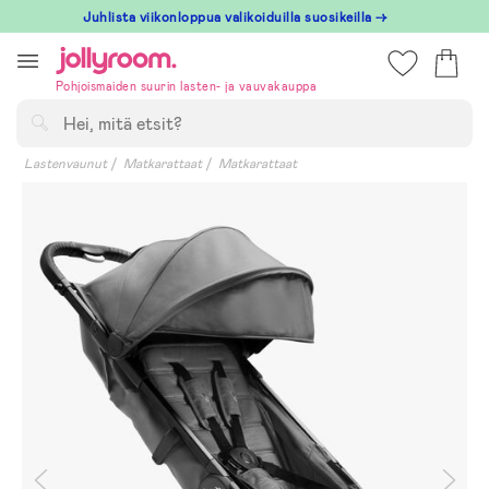
Hoppa
Juhlista viikonloppua valikoiduilla suosikeilla →
till
innehållet
Pohjoismaiden suurin lasten- ja vauvakauppa
Hae
Lastenvaunut
Matkarattaat
Matkarattaat