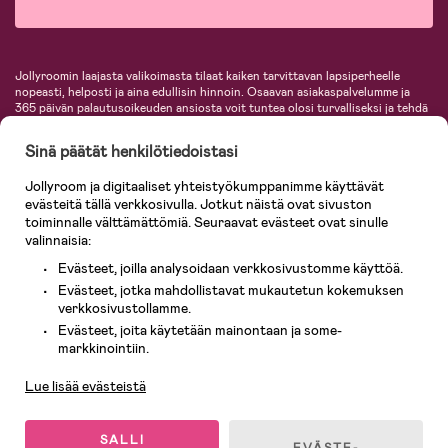
Jollyroomin laajasta valikoimasta tilaat kaiken tarvittavan lapsiperheelle
nopeasti, helposti ja aina edullisin hinnoin. Osaavan asiakaspalvelumme ja
365 päivän palautusoikeuden ansiosta voit tuntea olosi turvalliseksi ja tehdä
ostoksia hyvillä mielin. Jollyroomilta saat lastenvaunut, turvaistuimet,
vaatteet vauvoille ja lapsille, inspiroivia sisustustuotteita lastenhuoneeseen,
Sinä päätät henkilötiedoistasi
lastentarvikkeita sekä paljon muuta. Meiltä löydät lukuisia tunnettuja
tuotemerkkejä, kuten Britax, Maxi-Cosi, Baby Jogger, BabyBjörn, Didriksons,
Jollyroom ja digitaaliset yhteistyökumppanimme käyttävät
KidKraft, Ergobaby, Philips Avent, Neonate, Cybex, LEGO ja monia muita!
evästeitä tällä verkkosivulla. Jotkut näistä ovat sivuston
Tervetuloa shoppailemaan Pohjoismaiden suurimpaan lastentarvikkeiden
verkkokauppaan!
toiminnalle välttämättömiä. Seuraavat evästeet ovat sinulle
valinnaisia:
Evästeet, joilla analysoidaan verkkosivustomme käyttöä.
Evästeet, jotka mahdollistavat mukautetun kokemuksen
verkkosivustollamme.
Evästeet, joita käytetään mainontaan ja some-
Asiakaspalvelu
markkinointiin.
Lue lisää evästeistä
© 2026 Jollyroom AB. Kaikki oikeudet pidätetään.
SALLI