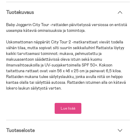
Tuotekuvaus
Baby Joggerin City Tour -rattaiden päivitetyssä versiossa on entistä
useampia käteviä ominaisuuksia ja toimintoja.
Uskomattoman näppärät City Tour 2 -matkarattaat vievät todella
vähän tilaa, mutta sopivat silti suuriin seikkailuihin! Rattaista löytyy
kaikki tarvitsemasi toiminnot: mukava, pehmustettu ja
makuuasentoon säädettävissä oleva istuin sekä kuomu
ilmanvaihtoaukoilla ja UV-suojakertoimella SPF 50+. Kokoon
taitettuna rattaat ovat vain 56 x 46 x 25 cm ja painavat 6,5 kiloa.
Rattaiden mukana tulee säilytyslaukku, jonka avulla niitä on helppo
kantaa olalla tai säilyttää autossa. Rattaiden istuimen alla on kätevä
lokero laukun säilytystä varten.
Uutta City Tour 2 -mallille on sisäänrakennettu jalkatuki, täysi
makuuasento ja renkaiden paranneltu materiaali.
Lue lisää
- Voidaan muuntaa yhdistelmävaunuiksi yhteensopivan vaunukopan
avulla (myydään erikseen)
- Kääntyvät ja lukittavat eturenkaat, jotka voidaan irrottaa
Tuoteseloste
- Istuinosan viisipistevaljaat