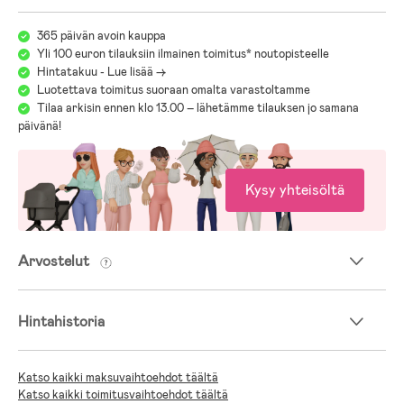
- Kallistettava selkänoja
- Helppo kolmivaiheinen kokoontaitto
365 päivän avoin kauppa
Yli 100 euron tilauksiin ilmainen toimitus* noutopisteelle
Yhteensopivalla adapterilla (myydään erikseen) rattaisiin voi
Hintatakuu - Lue lisää ->
kiinnittää City Go i-Size tai Graco Snugride -turvakaukalon.
Luotettava toimitus suoraan omalta varastoltamme
Tilaa arkisin ennen klo 13.00 – lähetämme tilauksen jo samana
Ruotsalainen bäst-i-test.se on valinnut mallin matkarattaiden
päivänä!
testivoittajaksi vuosina 2023 ja 2024.
Bäst-i-test.se valitsi tämän mallin matkarattaiden parhaaksi
budjettivalinnaksi vuonna 2026.
Kysy yhteisöltä
Me täällä Jollyroomilla tiedämme, että juuri sinulle ja lapsellesi sopivien
lastenvaunujen ja rattaiden valitseminen saattaa olla tuskastuttavaa
erilaisten mallien, merkkien ja toimintojen viidakossa.
Helpottaaksemme tärkeää valintaasi, olemme koonneet
Arvostelut
lastenvaunuoppaan avuksesi:
Jollyroomin Lastenvaunuopas
Hintahistoria
Katso kaikki maksuvaihtoehdot täältä
Katso kaikki toimitusvaihtoehdot täältä