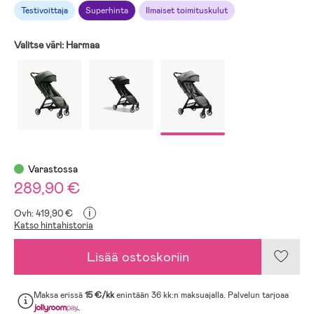
Testivoittaja
Superhinta
Ilmaiset toimituskulut
Valitse väri:
Harmaa
Varastossa
289,90 €
i
Ovh: 419,90 €
Katso hintahistoria
Lisää ostoskoriin
Maksa erissä
15 €/kk
enintään 36 kk:n maksuajalla. Palvelun tarjoaa
.