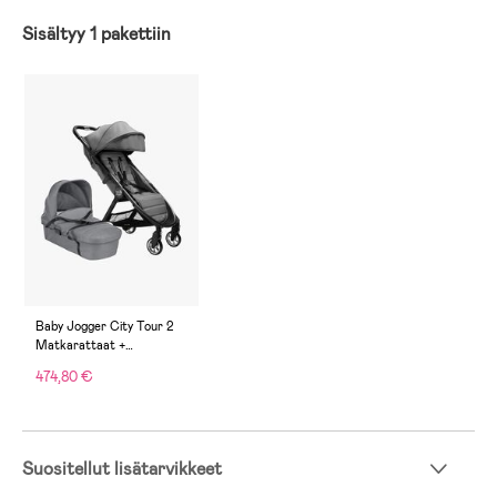
Sisältyy 1 pakettiin
Baby Jogger City Tour 2
Matkarattaat +
Vaunukoppa, Shadow
474,80 €
Grey/Slate
Suositellut lisätarvikkeet