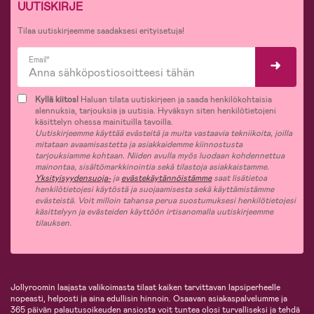
UUTISKIRJE
Tilaa uutiskirjeemme saadaksesi erityisetuja!
Email*
Kyllä kiitos!
Haluan tilata uutiskirjeen ja saada henkilökohtaisia
alennuksia, tarjouksia ja uutisia. Hyväksyn siten henkilötietojeni
käsittelyn ohessa mainituilla tavoilla.
Uutiskirjeemme käyttää evästeitä ja muita vastaavia tekniikoita, joilla
mitataan avaamisastetta ja asiakkaidemme kiinnostusta
tarjouksiamme kohtaan. Niiden avulla myös luodaan kohdennettua
mainontaa, sisältömarkkinointia sekä tilastoja asiakkaistamme.
Yksityisyydensuoja-
ja
evästekäytännöistämme
saat lisätietoa
henkilötietojesi käytöstä ja suojaamisesta sekä käyttämistämme
evästeistä. Voit milloin tahansa perua suostumuksesi henkilötietojesi
käsittelyyn ja evästeiden käyttöön irtisanomalla uutiskirjeemme
tilauksen.
Jollyroomin laajasta valikoimasta tilaat kaiken tarvittavan lapsiperheelle
nopeasti, helposti ja aina edullisin hinnoin. Osaavan asiakaspalvelumme ja
365 päivän palautusoikeuden ansiosta voit tuntea olosi turvalliseksi ja tehdä