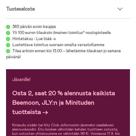
cm tukehtumisen estämiseksi.
- Kiinnityshihnat, joilla sängynlaita (135 cm) kiinnitetään, ovat
Tuoteseloste
säädettävissä enintään 180 cm ja vähintään 90 cm pituisiksi. Siksi ne
ovat valitettavasti liian lyhyet 210 cm leveään sänkyyn. Sängynlaitaa
suositellaan sen sijaan sänkyihin, joiden leveys on 90–180 cm.
365 päivän avoin kauppa
Yli 100 euron tilauksiin ilmainen toimitus* noutopisteelle
Hintatakuu - Lue lisää ->
Luotettava toimitus suoraan omalta varastoltamme
Tilaa arkisin ennen klo 13.00 – lähetämme tilauksen jo samana
päivänä!
Jäsenille!
Osta 2, saat 20 % alennusta kaikista
Beemoon, JLY:n ja Minituden
tuotteista →
Kirjaudu sisään tai liity Club Jollyroomin jäseneksi saadaksesi
alennuskoodin. Etu koskee vähintään kahden tuotteen ostosta,
kun ostosten yhteissumma on vähintään 99 €. Voimassa 17.8. klo