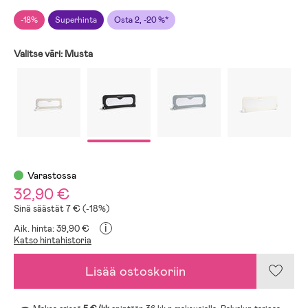
-18%
Superhinta
Osta 2, -20 %*
Valitse väri:
Musta
Varastossa
32,90 €
Sinä säästät 7 € (-18%)
i
Aik. hinta: 39,90 €
Katso hintahistoria
Lisää ostoskoriin