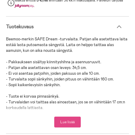
Maksa erissä
5 €/kk
enintään 36 kk:n maksuajalla. Palvelun tarjoaa
.
Tuotekuvaus
Beemoo-merkin SAFE Dream -turvalaita. Patjan alle asetettava laita
estää lasta putoamasta sängystä. Laita on helppo taittaa alas
aamuisin, kun on aika nousta sängystä.
- Pakkaukseen sisältyy kiinnityshihna ja asennusruuvit.
- Patjan alle asetettavan osan leveys: 34,5 cm.
- Ei voi asentaa patjoihin, joiden paksuus on alle 10 cm.
- Turvalaita sopii sänkyihin, joiden pituus on vähintään 160 cm.
- Sopii kaikenlevyisiin sänkyihin.
- Tuote ei korvaa pinnasänkyä.
- Turvalaidan voi taittaa alas ainoastaan, jos se on vähintään 17 cm:n
korkeudella lattiasta.
- Tuote on asennettava tukevasti kiinni sänkyyn. Käytä asennukseen
patjan ja sängyn rungon väliin pingotettavia kiinnitysremmejä ja/tai
Lue lisää
ruuvaa laita kiinni sängyn runkoon.
- Huom! Sängynpäätyjen ja turvalaidan välin on oltava vähintään 25