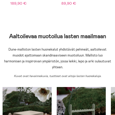
189,90 €
89,90 €
1
Aaltoilevaa muotoilua lasten maailmaan
Dune-malliston lasten huonekalut yhdistävät pehmeät, aaltoilevat
muodot ajattomaan skandinaaviseen muotoiluun. Mallisto luo
harmonisen ja inspiroivan ympäristön, jossa leikki, lepo ja arki sulautuvat
yhteen.
Kuvat ovat havainnekuvia, tuotteet ovat aitoja lasten huonekaluja.