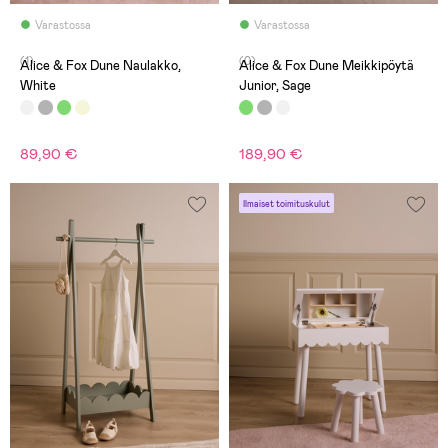
Varastossa
Varastossa
(1)
(0)
Alice & Fox Dune Naulakko,
Alice & Fox Dune Meikkipöytä
White
Junior, Sage
89,90 €
189,90 €
Ilmaiset toimituskulut