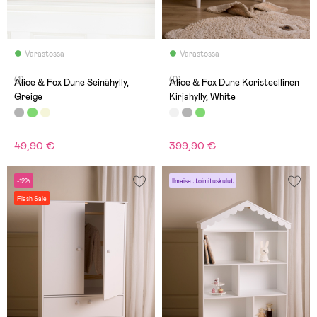
Varastossa
Varastossa
(1)
(0)
Alice & Fox Dune Seinähylly,
Alice & Fox Dune Koristeellinen
Greige
Kirjahylly, White
49,90 €
399,90 €
-12%
Ilmaiset toimituskulut
Flash Sale