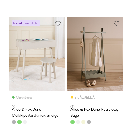
Ilmaiset toimituskulut
I
Varastossa
7 JÄLJELLÄ
(0)
(1)
(
,
Alice & Fox Dune
Alice & Fox Dune Naulakko,
A
Meikkipöytä Junior, Greige
Sage
M