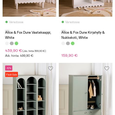
Varastossa
Varastossa
(0)
(0)
Alice & Fox Dune Vaatekaappi,
Alice & Fox Dune Kirjahylly &
White
Nukkekoti, White
439,90 €
(
Jäs. hinta
399,90 €
)
159,90 €
Aik. hinta: 499,90 €
-10%
Flash Sale