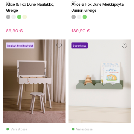
(1)
(0)
Alice & Fox Dune Naulakko,
Alice & Fox Dune Meikkipöytä
Greige
Junior, Greige
89,90 €
189,90 €
Ilmaiset toimituskulut
Superhinta
Varastossa
Varastossa