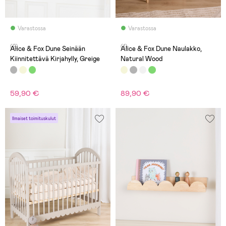
Varastossa
Varastossa
(2)
(1)
Alice & Fox Dune Seinään
Alice & Fox Dune Naulakko,
Kiinnitettävä Kirjahylly, Greige
Natural Wood
59,90 €
89,90 €
Ilmaiset toimituskulut