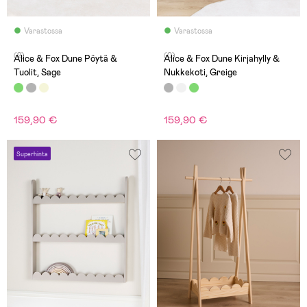
Varastossa
Varastossa
(2)
(0)
Alice & Fox Dune Pöytä &
Alice & Fox Dune Kirjahylly &
Tuolit, Sage
Nukkekoti, Greige
159,90 €
159,90 €
Superhinta