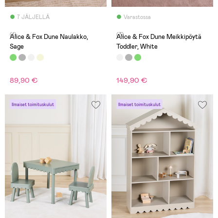
7 JÄLJELLÄ
Varastossa
(1)
(3)
Alice & Fox Dune Naulakko,
Alice & Fox Dune Meikkipöytä
Sage
Toddler, White
89,90 €
149,90 €
Ilmaiset toimituskulut
Ilmaiset toimituskulut