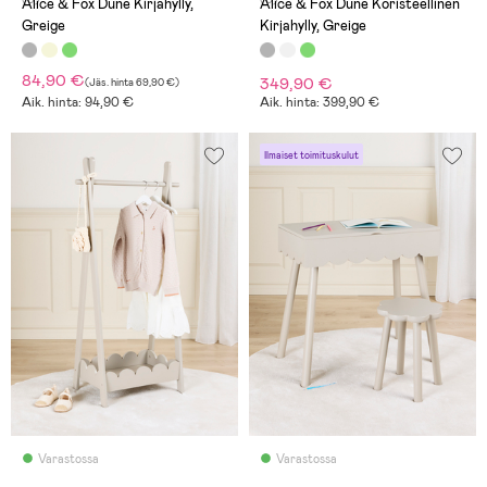
Alice & Fox Dune Kirjahylly,
Alice & Fox Dune Koristeellinen
Greige
Kirjahylly, Greige
84,90 €
349,90 €
(
Jäs. hinta
69,90 €
)
Aik. hinta: 94,90 €
Aik. hinta: 399,90 €
Ilmaiset toimituskulut
Varastossa
Varastossa