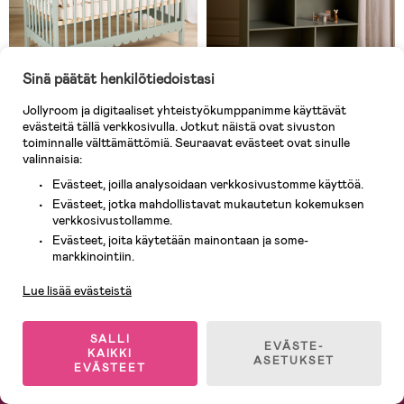
Sinä päätät henkilötiedoistasi
Jollyroom ja digitaaliset yhteistyökumppanimme käyttävät
Tilapäisesti loppu
Tilapäisesti loppu
evästeitä tällä verkkosivulla. Jotkut näistä ovat sivuston
toiminnalle välttämättömiä. Seuraavat evästeet ovat sinulle
(3)
(0)
valinnaisia:
Alice & Fox Dune Pinnasänky,
Alice & Fox Dune Kirjahylly &
Sage
Nukkekoti, Sage
Evästeet, joilla analysoidaan verkkosivustomme käyttöä.
Evästeet, jotka mahdollistavat mukautetun kokemuksen
verkkosivustollamme.
Evästeet, joita käytetään mainontaan ja some-
224,90 €
159,90 €
Asiakaspalvelu
markkinointiin.
Lue lisää evästeistä
SALLI
EVÄSTE-
KAIKKI
ASETUKSET
EVÄSTEET