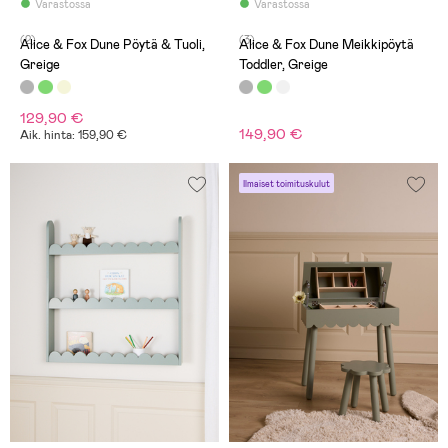
Varastossa
Varastossa
(2)
(3)
Alice & Fox Dune Pöytä & Tuoli,
Alice & Fox Dune Meikkipöytä
Greige
Toddler, Greige
129,90 €
149,90 €
Aik. hinta: 159,90 €
Ilmaiset toimituskulut