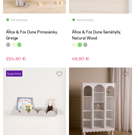
Varastossa
Varastossa
(3)
(1)
Alice & Fox Dune Pinnasänky,
Alice & Fox Dune Seinähylly,
Greige
Natural Wood
224,90 €
49,90 €
Superhinta