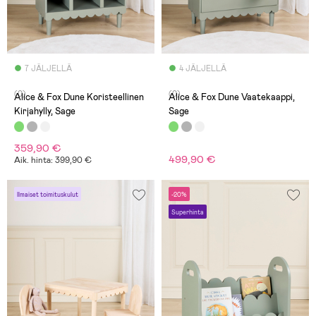
7 JÄLJELLÄ
4 JÄLJELLÄ
(0)
(0)
Alice & Fox Dune Koristeellinen
Alice & Fox Dune Vaatekaappi,
Kirjahylly, Sage
Sage
359,90 €
499,90 €
Aik. hinta: 399,90 €
Ilmaiset toimituskulut
-20%
Superhinta