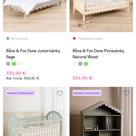
Varastossa
Tilapäisesti loppu
(0)
(3)
Alice & Fox Dune Juniorisänky,
Alice & Fox Dune Pinnasänky,
Sage
Natural Wood
332,90 €
224,90 €
Aik. hinta: 369,90 €
Ilmaiset toimituskulut
Ilmaiset toimituskulut