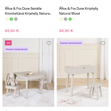
(2)
(5)
Alice & Fox Dune Seinälle
Alice & Fox Dune Kirjahylly,
Kiinnitettävä Kirjahylly, Natural
Natural Wood
Wood
89,90 €
89,90 €
-19%
Ilmaiset toimituskulut
Ilmaiset toimituskulut