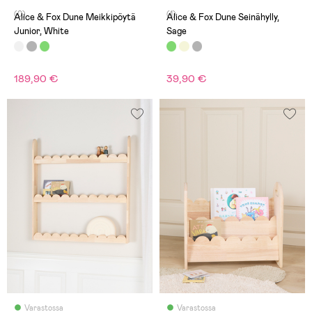
(0)
(1)
Alice & Fox Dune Meikkipöytä
Alice & Fox Dune Seinähylly,
Junior, White
Sage
189,90 €
39,90 €
Varastossa
Varastossa