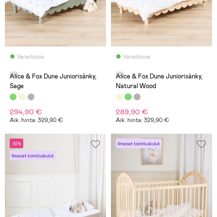
Varastossa
Varastossa
(0)
(0)
Alice & Fox Dune Juniorisänky,
Alice & Fox Dune Juniorisänky,
Sage
Natural Wood
294,90 €
289,90 €
Aik. hinta: 329,90 €
Aik. hinta: 329,90 €
-10%
Ilmaiset toimituskulut
Ilmaiset toimituskulut