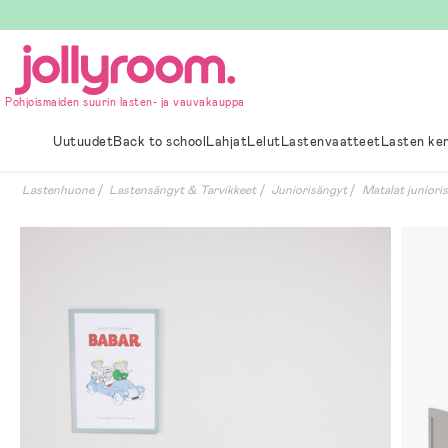
Hoppa
till
innehållet
Pohjoismaiden suurin lasten- ja vauvakauppa
Uutuudet
Back to school
Lahjat
Lelut
Lastenvaatteet
Lasten ke
Lastenhuone
Lastensängyt & Tarvikkeet
Juniorisängyt
Matalat juniori