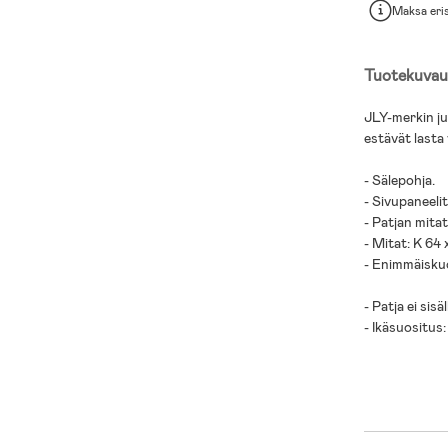
Maksa eri
Tuotekuvau
JLY-merkin jun
estävät lasta
- Sälepohja.
- Sivupaneeli
- Patjan mitat
- Mitat: K 64 
- Enimmäisku
- Patja ei sis
- Ikäsuositus: