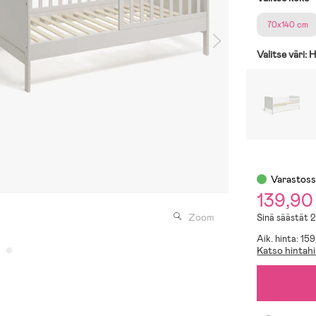
70x140 cm
Valitse väri:
H
Varastos
139,90
Zoom
Sinä säästät 
Aik. hinta: 15
Katso hintahi