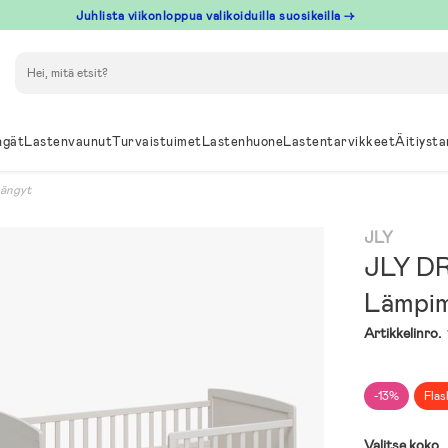
Juhlista viikonloppua valikoiduilla suosikeilla →
Hae
ngät
Lastenvaunut
Turvaistuimet
Lastenhuone
Lastentarvikkeet
Äitiysta
sängyt
JLY
JLY DR
Lämpi
Artikkelinro.
-13%
Flas
Valitse koko