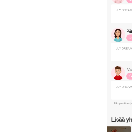
JLY DREAM 
Pä
J
JLY DREAM 
Ma
G
JLY DREAM 
Alkuperäinen j
Lisää y