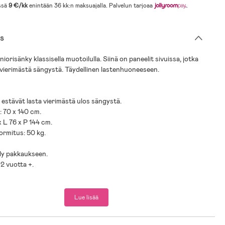
ssä
9 €/kk
enintään 36 kk:n maksuajalla. Palvelun tarjoaa
.
s
iorisänky klassisella muotoilulla. Siinä on paneelit sivuissa, jotka
 vierimästä sängystä. Täydellinen lastenhuoneeseen.
t estävät lasta vierimästä ulos sängystä.
: 70 x 140 cm.
x L 76 x P 144 cm.
ormitus: 50 kg.
älly pakkaukseen.
 2 vuotta +.
Lue lisää