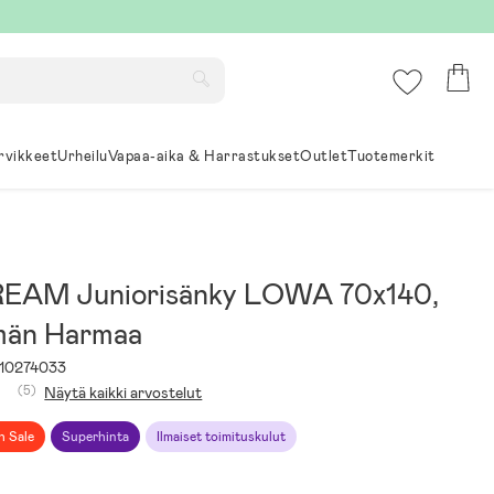
rvikkeet
Urheilu
Vapaa-aika & Harrastukset
Outlet
Tuotemerkit
EAM Juniorisänky LOWA 70x140,
män Harmaa
10274033
(5)
Näytä kaikki arvostelut
h Sale
Superhinta
Ilmaiset toimituskulut