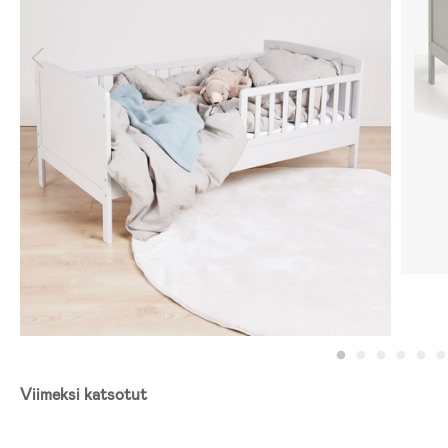
Viimeksi katsotut