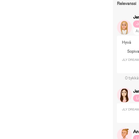
Relevanssi
Je
J
A
P
Hyvä
Sopiva
JLY DREAM 
0 tykkä
Je
L
JLY DREAM 
An
L