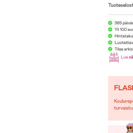
Tuoteselos
365 päivä
Yli 100 eu
Hintatakuu
Luotettav
Tilaa arki
Lue
s
FLAS
Koulurepu
turvaistu