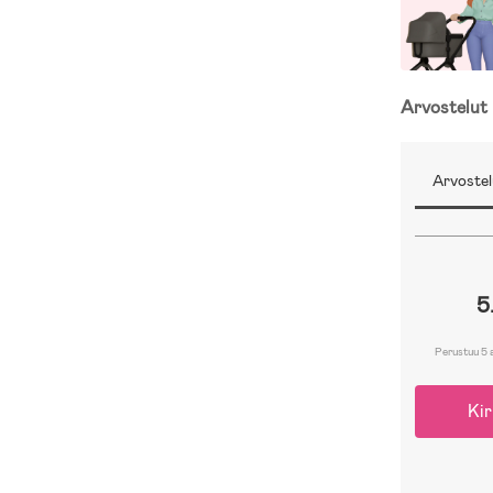
Arvostelut
Arvostel
5
Perustuu 5 
Kir