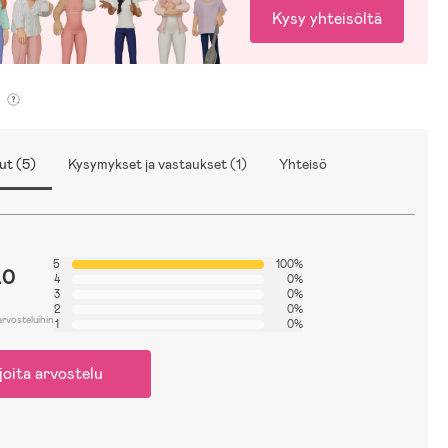
Kysy yhteisöltä
ut (5)
Kysymykset ja vastaukset (1)
Yhteisö
5
100%
.0
4
0%
3
0%
2
0%
arvosteluihin
1
0%
joita arvostelu