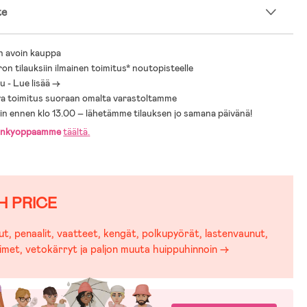
te
n avoin kauppa
ron tilauksiin ilmainen toimitus* noutopisteelle
 - Lue lisää ->
a toimitus suoraan omalta varastoltamme
sin ennen klo 13.00 – lähetämme tilauksen jo samana päivänä!
änkyoppaamme
täältä
.
H PRICE
t, penaalit, vaatteet, kengät, polkupyörät, lastenvaunut,
imet, vetokärryt ja paljon muuta huippuhinnoin →