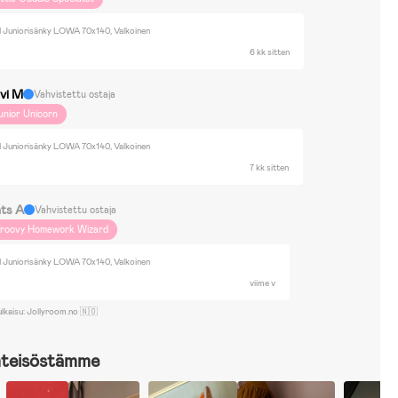
Juniorisänky LOWA 70x140, Valkoinen
6 kk sitten
ivi M
Vahvistettu ostaja
unior Unicorn
Juniorisänky LOWA 70x140, Valkoinen
7 kk sitten
ts A
Vahvistettu ostaja
roovy Homework Wizard
Juniorisänky LOWA 70x140, Valkoinen
viime v
ulkaisu: Jollyroom.no 🇳🇴
hteisöstämme