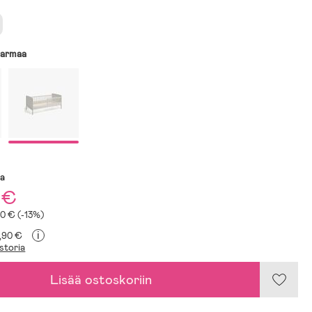
armaa
sa
 €
20 € (-13%)
i
9,90 €
storia
Lisää ostoskoriin