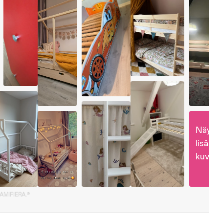
Näytä
lisää 
kuvia
GAMIFIERA.®