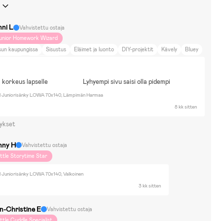
nni L
Vahvistettu ostaja
unior Homework Wizard
sun kaupungissa
Sisustus
Eläimet ja luonto
DIY-projektit
Kävely
Bluey
aw Patrol
Disney Cars
 korkeus lapselle
Lyhyempi sivu saisi olla pidempi
Juniorisänky LOWA 70x140, Lämpimän Harmaa
8 kk sitten
ykset
nny H
Vahvistettu ostaja
ittle Storytime Star
Juniorisänky LOWA 70x140, Valkoinen
3 kk sitten
n-Christine E
Vahvistettu ostaja
ittle Cuddle Specialist