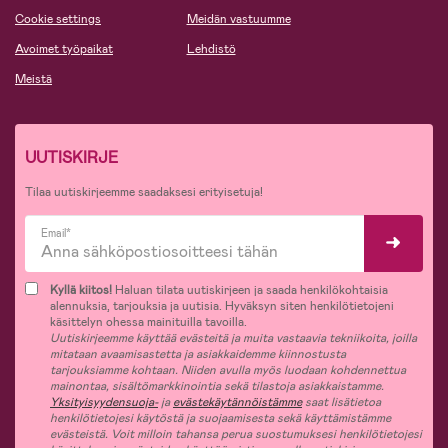
Cookie settings
Meidän vastuumme
Avoimet työpaikat
Lehdistö
Meistä
UUTISKIRJE
Tilaa uutiskirjeemme saadaksesi erityisetuja!
Email*
Kyllä kiitos!
Haluan tilata uutiskirjeen ja saada henkilökohtaisia
alennuksia, tarjouksia ja uutisia. Hyväksyn siten henkilötietojeni
käsittelyn ohessa mainituilla tavoilla.
Uutiskirjeemme käyttää evästeitä ja muita vastaavia tekniikoita, joilla
mitataan avaamisastetta ja asiakkaidemme kiinnostusta
tarjouksiamme kohtaan. Niiden avulla myös luodaan kohdennettua
mainontaa, sisältömarkkinointia sekä tilastoja asiakkaistamme.
Yksityisyydensuoja-
ja
evästekäytännöistämme
saat lisätietoa
henkilötietojesi käytöstä ja suojaamisesta sekä käyttämistämme
evästeistä. Voit milloin tahansa perua suostumuksesi henkilötietojesi