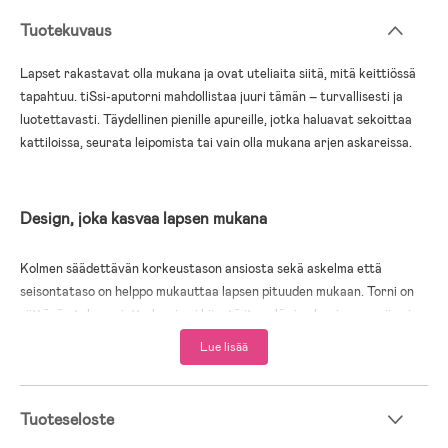
Tuotekuvaus
Lapset rakastavat olla mukana ja ovat uteliaita siitä, mitä keittiössä
tapahtuu. tiSsi-aputorni mahdollistaa juuri tämän – turvallisesti ja
luotettavasti. Täydellinen pienille apureille, jotka haluavat sekoittaa
kattiloissa, seurata leipomista tai vain olla mukana arjen askareissa.
Design, joka kasvaa lapsen mukana
Kolmen säädettävän korkeustason ansiosta sekä askelma että
seisontataso on helppo mukauttaa lapsen pituuden mukaan. Torni on
riittävän tukeva, jotta lapsi voi kiivetä itse ylös ja alas, ja se sopii noin
12 kuukauden iästä aina noin 6-vuotiaaksi asti.
Lue lisää
Sopii jokaiseen kotiin
Tuoteseloste