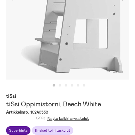
Zoom
tiSsi
tiSsi Oppimistorni, Beech White
Artikkelinro.
10246538
(209)
Näytä kaikki arvostelut
Superhinta
Ilmaiset toimituskulut