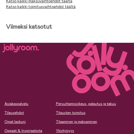
Katso kaikki maksuvaihtoehdot täältä
Katso kaikki toimitusvaihtoehdot täältä
Viimeksi katsotut
Asiakaspalvelu
Peruuttamisoikeus, palautus ja takuu
Tilausehdot
Tilausten toimitus
Omat laskuni
Tilaaminen ja maksaminen
Oppaat & Inspiraatiota
Yksityisyys