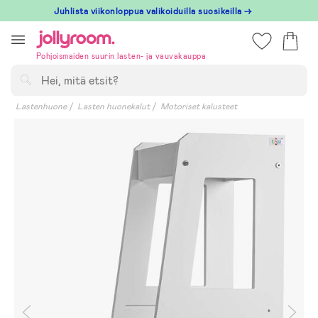
Hoppa
Juhlista viikonloppua valikoiduilla suosikeilla →
till
innehållet
Pohjoismaiden suurin lasten- ja vauvakauppa
Hae
Lastenhuone
Lasten huonekalut
Motoriset kalusteet