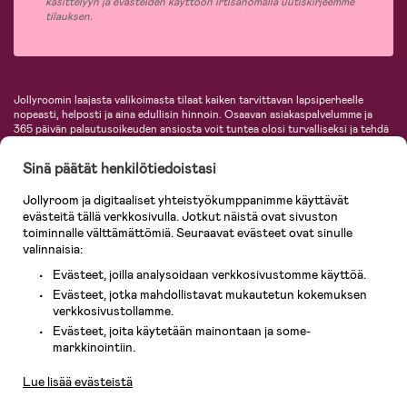
käsittelyyn ja evästeiden käyttöön irtisanomalla uutiskirjeemme
tilauksen.
Jollyroomin laajasta valikoimasta tilaat kaiken tarvittavan lapsiperheelle
nopeasti, helposti ja aina edullisin hinnoin. Osaavan asiakaspalvelumme ja
365 päivän palautusoikeuden ansiosta voit tuntea olosi turvalliseksi ja tehdä
ostoksia hyvillä mielin. Jollyroomilta saat lastenvaunut, turvaistuimet,
vaatteet vauvoille ja lapsille, inspiroivia sisustustuotteita lastenhuoneeseen,
Sinä päätät henkilötiedoistasi
lastentarvikkeita sekä paljon muuta. Meiltä löydät lukuisia tunnettuja
tuotemerkkejä, kuten Britax, Maxi-Cosi, Baby Jogger, BabyBjörn, Didriksons,
Jollyroom ja digitaaliset yhteistyökumppanimme käyttävät
KidKraft, Ergobaby, Philips Avent, Neonate, Cybex, LEGO ja monia muita!
evästeitä tällä verkkosivulla. Jotkut näistä ovat sivuston
Tervetuloa shoppailemaan Pohjoismaiden suurimpaan lastentarvikkeiden
verkkokauppaan!
toiminnalle välttämättömiä. Seuraavat evästeet ovat sinulle
valinnaisia:
Evästeet, joilla analysoidaan verkkosivustomme käyttöä.
Evästeet, jotka mahdollistavat mukautetun kokemuksen
verkkosivustollamme.
Evästeet, joita käytetään mainontaan ja some-
Asiakaspalvelu
markkinointiin.
Lue lisää evästeistä