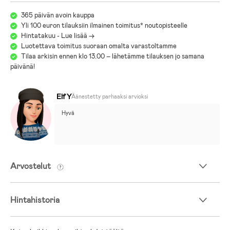
tiSsi-torni on helppo koota ja sitä on saatavana tyylikkäissä väreissä,
365 päivän avoin kauppa
jotka sopivat useimpiin keittiöihin. Se ei ole vain käytännöllinen
Yli 100 euron tilauksiin ilmainen toimitus* noutopisteelle
apuväline, vaan myös osa sisustusta.
Hintatakuu - Lue lisää ->
Luotettava toimitus suoraan omalta varastoltamme
Tilaa arkisin ennen klo 13.00 – lähetämme tilauksen jo samana
päivänä!
Tuotetiedot
Kolme säädettävää korkeustasoa seisontatasolle ja askelmalle
Elf Y
Äänestetty parhaaksi arvioksi
Sopii noin 12 kuukaudesta 6 vuoteen
Hyvä
Valmistettu kestävästä pyökkipuusta
Maksimikuormitus: 250 kg
Arvostelut
Tukeva, turvallinen ja helppo lapsen kiivetä
Optimaalinen korkeus keittiötasolle ylettämiseen
Hintahistoria
Aputorni tammea