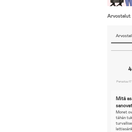
Arvostelut
Arvostel
4
Perustuu 17 
Mitä a
sanova
Monet ov
tähän tu
turvallis
lattiasän