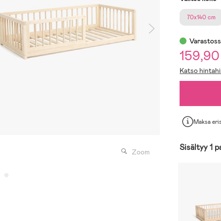
70x140 cm
Varastos
159,90
Katso hintahi
Maksa eri
Sisältyy 1 p
Zoom