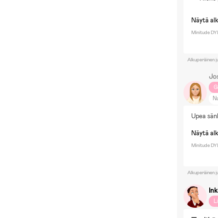
Näytä al
Minitude DY
Alkuperäinen j
Jo
G
N
Pi
Upea sänk
Py
Ne
Näytä al
Ru
Minitude DY
Alkuperäinen j
In
L