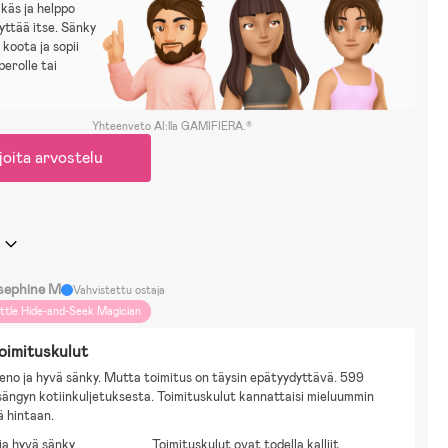
ikäs ja helppo
yttää itse. Sänky
 koota ja sopii
perolle tai
Yhteenveto AI:lla GAMIFIERA.®
joita arvostelu
sephine M
Vahvistettu ostaja
ittle Hide-and-Seek Magician
toimituskulut
ieno ja hyvä sänky. Mutta toimitus on täysin epätyydyttävä. 599 
ängyn kotiinkuljetuksesta. Toimituskulut kannattaisi mieluummin 
ä hintaan.
ja hyvä sänky
Toimituskulut ovat todella kalliit