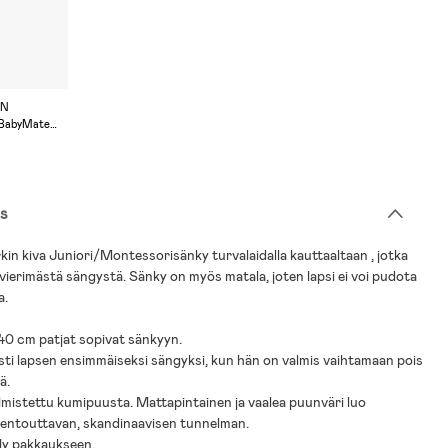
AN
+ BabyMatex
a 70x140,
s
in kiva Juniori/Montessorisänky turvalaidalla kauttaaltaan , jotka
 vierimästä sängystä. Sänky on myös matala, joten lapsi ei voi pudota
a.
 140 cm patjat sopivat sänkyyn.
osti lapsen ensimmäiseksi sängyksi, kun hän on valmis vaihtamaan pois
ä.
lmistettu kumipuusta. Mattapintainen ja vaalea puunväri luo
entouttavan, skandinaavisen tunnelman.
älly pakkaukseen.