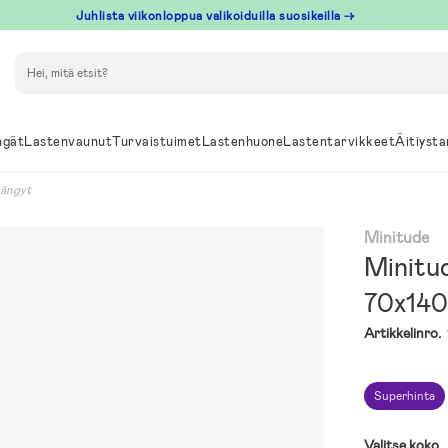
Juhlista viikonloppua valikoiduilla suosikeilla →
Hae
ngät
Lastenvaunut
Turvaistuimet
Lastenhuone
Lastentarvikkeet
Äitiysta
sängyt
Minitude
Minitu
70x140
Artikkelinro.
Superhinta
Valitse koko