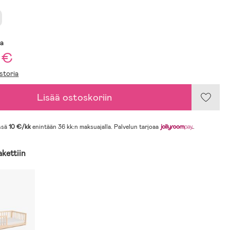
sa
 €
storia
Lisää ostoskoriin
ssä
10 €/kk
enintään 36 kk:n maksuajalla. Palvelun tarjoaa
.
akettiin