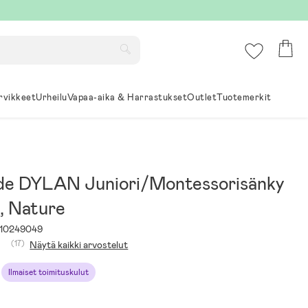
rvikkeet
Urheilu
Vapaa-aika & Harrastukset
Outlet
Tuotemerkit
de DYLAN Juniori/Montessorisänky
, Nature
10249049
(17)
Näytä kaikki arvostelut
Ilmaiset toimituskulut