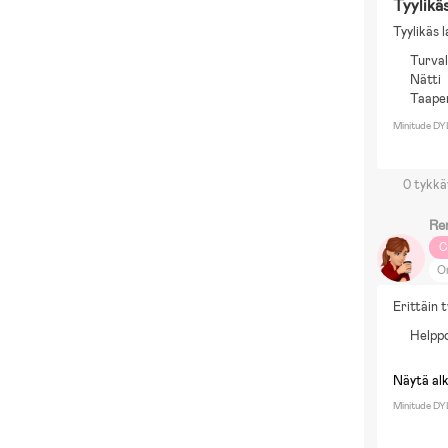
Tyylikäs
Tyylikäs 
Turval
Nätti
Taaper
Minitude DY
0 tykkä
Re
C
O
Erittäin 
Helpp
Näytä al
Minitude DY