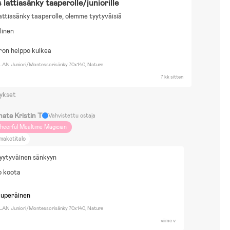
 lattiasänky taaperolle/juniorille
lattiasänky taaperolle, olemme tyytyväisiä
linen
on helppo kulkea
LAN Juniori/Montessorisänky 70x140, Nature
7 kk sitten
ykset
nate Kristin T
Vahvistettu ostaja
heerful Mealtime Magician
makotitalo
tyytyväinen sänkyyn
o koota
kuperäinen
LAN Juniori/Montessorisänky 70x140, Nature
viime v