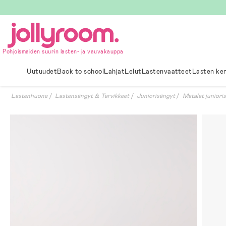
Hoppa
till
innehållet
Pohjoismaiden suurin lasten- ja vauvakauppa
Uutuudet
Back to school
Lahjat
Lelut
Lastenvaatteet
Lasten ke
Lastenhuone
Lastensängyt & Tarvikkeet
Juniorisängyt
Matalat juniori