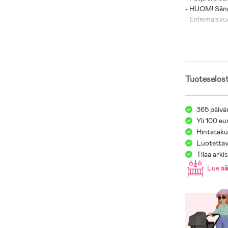
- HUOM! Säng
- Enimmäisku
- Kumipuu.
Tuoteselos
365 päivä
Yli 100 eu
Hintatakuu
Luotettav
Tilaa arki
Lue
s