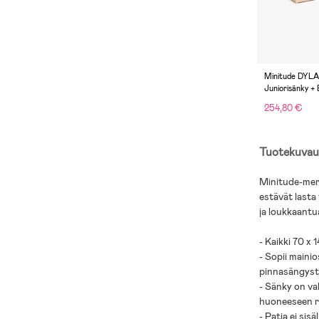
Minitude DYL
Juniorisänky 
Patja Carpathi
254,80 €
Nature
Tuotekuvau
Minitude-merk
estävät lasta
ja loukkaantu
- Kaikki 70 x
- Sopii maini
pinnasängyst
- Sänky on va
huoneeseen r
- Patja ei sis