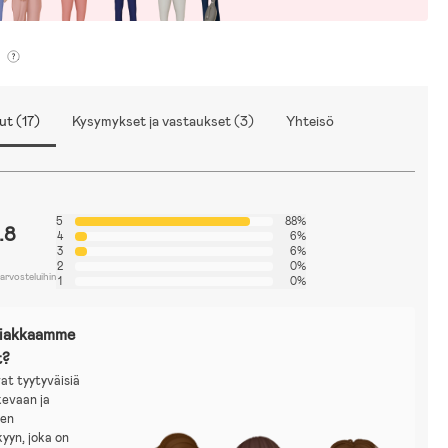
ut (17)
Kysymykset ja vastaukset (3)
Yhteisö
5
88%
.8
4
6%
3
6%
2
0%
arvosteluihin
1
0%
siakkaamme
t?
at tyytyväisiä
kevaan ja
een
kyyn, joka on