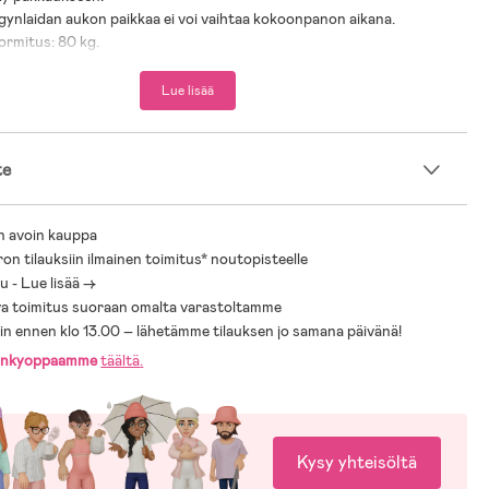
ynlaidan aukon paikkaa ei voi vaihtaa kokoonpanon aikana.
ormitus: 80 kg.
Lue lisää
te
n avoin kauppa
ron tilauksiin ilmainen toimitus* noutopisteelle
 - Lue lisää ->
a toimitus suoraan omalta varastoltamme
sin ennen klo 13.00 – lähetämme tilauksen jo samana päivänä!
änkyoppaamme
täältä
.
Kysy yhteisöltä