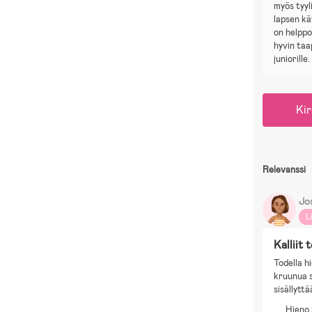
myös tyyl
lapsen kä
on helppo
hyvin taa
juniorille.
Kir
Relevanssi
Jo
L
Kalliit 
Todella h
kruunua s
sisällyttä
Hieno 