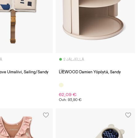
LÄ
2 JÄLJELLÄ
(0)
 Uimaliivi, Sailing/Sandy
LIEWOOD Damien Yöpöytä, Sandy
62,09 €
Ovh: 93,90 €