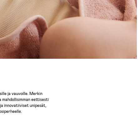
lle ja vauvoille. Merkin
a mahdollisimman eettisesti
 innovatiiviset unipesät,
psiperheelle.