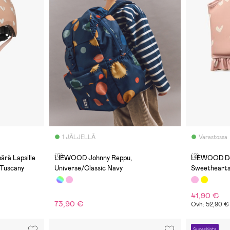
1 JÄLJELLÄ
Varastossa
(0)
(2)
ärä Lapsille
LIEWOOD Johnny Reppu,
LIEWOOD Dov
 Tuscany
Universe/Classic Navy
Sweethearts
41,90 €
73,90 €
Ovh: 52,90 €
Superhinta