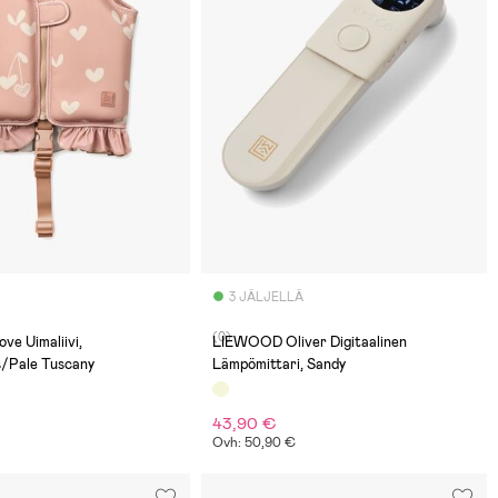
3 JÄLJELLÄ
(0)
e Uimaliivi,
LIEWOOD Oliver Digitaalinen
/Pale Tuscany
Lämpömittari, Sandy
43,90 €
Ovh: 50,90 €