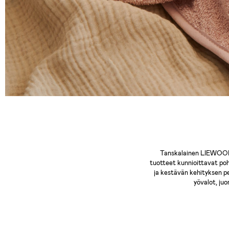
Tanskalainen LIEWOOD su
tuotteet kunnioittavat poh
ja kestävän kehityksen p
yövalot, juo