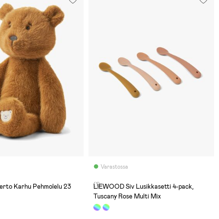
Varastossa
(1)
rto Karhu Pehmolelu 23
LIEWOOD Siv Lusikkasetti 4-pack,
Tuscany Rose Multi Mix