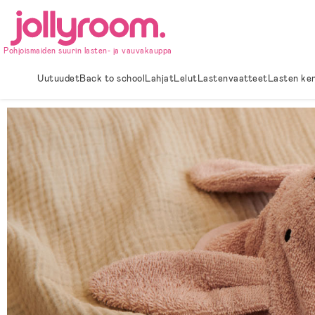
Hoppa
till
innehållet
Pohjoismaiden suurin lasten- ja vauvakauppa
Uutuudet
Back to school
Lahjat
Lelut
Lastenvaatteet
Lasten ke