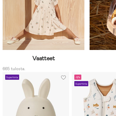
Vaatteet
665 tulosta.
Superhinta
-12%
Superhinta