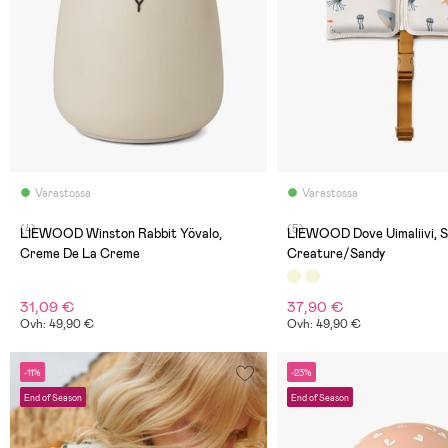
Varastossa
Varastossa
(4)
(5)
LIEWOOD Winston Rabbit Yövalo,
LIEWOOD Dove Uimaliivi, 
Creme De La Creme
Creature/Sandy
31,09 €
37,90 €
Ovh: 49,90 €
Ovh: 49,90 €
-11%
-23%
End of Season
End of Season