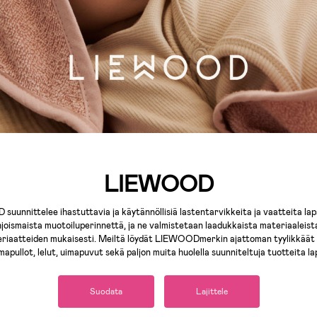
LIEWOOD
unnittelee ihastuttavia ja käytännöllisiä lastentarvikkeita ja vaatteita lapsi
joismaista muotoiluperinnettä, ja ne valmistetaan laadukkaista materiaaleist
eriaatteiden mukaisesti. Meiltä löydät LIEWOODmerkin ajattoman tyylikkäät ja
mapullot, lelut, uimapuvut sekä paljon muita huolella suunniteltuja tuotteita la
Suodata
Lajittele