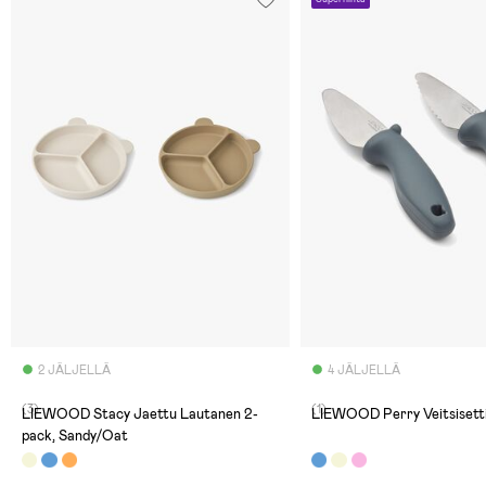
2 JÄLJELLÄ
4 JÄLJELLÄ
(3)
(1)
LIEWOOD Stacy Jaettu Lautanen 2-
LIEWOOD Perry Veitsisetti
pack, Sandy/Oat