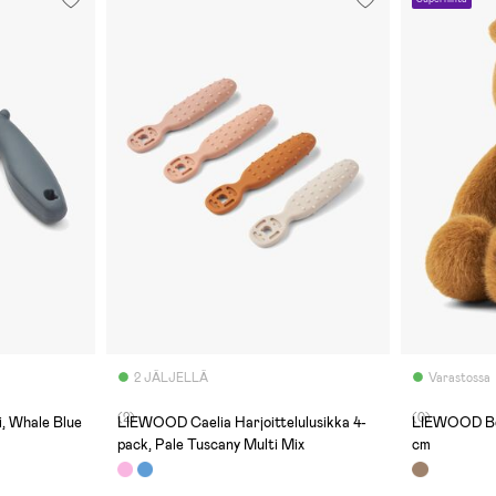
2 JÄLJELLÄ
Varastossa
(2)
(0)
, Whale Blue
LIEWOOD Caelia Harjoittelulusikka 4-
LIEWOOD Be
pack, Pale Tuscany Multi Mix
cm