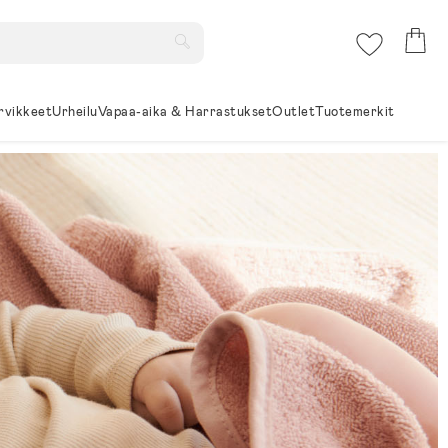
rvikkeet
Urheilu
Vapaa-aika & Harrastukset
Outlet
Tuotemerkit