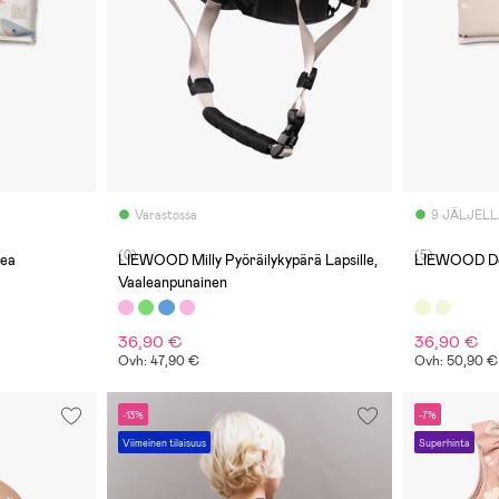
Varastossa
9 JÄLJEL
(0)
(5)
Sea
LIEWOOD Milly Pyöräilykypärä Lapsille,
LIEWOOD Dove
Vaaleanpunainen
36,90 €
36,90 €
Ovh: 47,90 €
Ovh: 50,90 €
-13%
-7%
Viimeinen tilaisuus
Superhinta