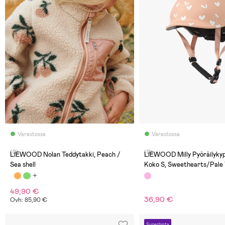
Varastossa
Varastossa
(0)
(0)
LIEWOOD Nolan Teddytakki, Peach /
LIEWOOD Milly Pyöräilykyp
Sea shell
Koko S, Sweethearts/Pale
49,90 €
36,90 €
Ovh: 85,90 €
Superhinta