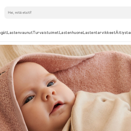
Hae
ngät
Lastenvaunut
Turvaistuimet
Lastenhuone
Lastentarvikkeet
Äitiysta