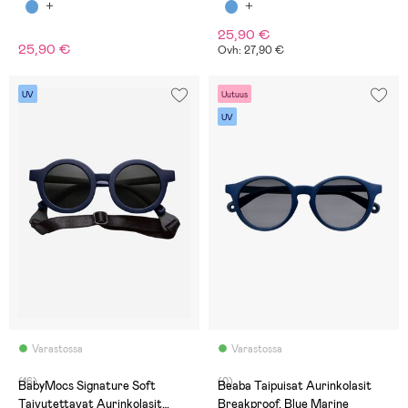
Breakproof, Vihreät
Breakproof, Vaaleanpunaiset
25,90 €
25,90 €
Ovh: 27,90 €
UV
Uutuus
UV
Varastossa
Varastossa
(16)
(0)
BabyMocs Signature Soft
Beaba Taipuisat Aurinkolasit
Taivutettavat Aurinkolasit
Breakproof, Blue Marine