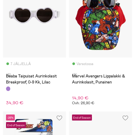
7 JÄLJELLÄ
Varastossa
(0)
(0)
Beaba Taipuisat Aurinkolasit
Marvel Avengers Lippalakki &
Breakproof, 0-9 Kk, Lilac
Aurinkolasit, Punainen
14,90 €
34,90 €
Ovh: 26,90 €
-26%
End of Season
End of Season