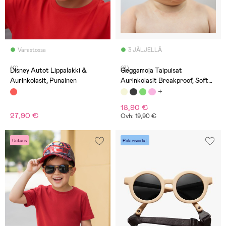
Varastossa
3 JÄLJELLÄ
(0)
(6)
Disney Autot Lippalakki &
Geggamoja Taipuisat
Aurinkolasit, Punainen
Aurinkolasit Breakproof, Soft
Beige
18,90 €
27,90 €
Ovh: 19,90 €
Uutuus
Polarisoidut