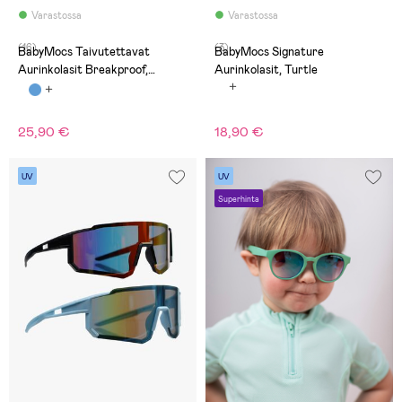
Varastossa
Varastossa
(16)
(3)
BabyMocs Taivutettavat
BabyMocs Signature
Aurinkolasit Breakproof,
Aurinkolasit, Turtle
Ruskea
25,90 €
18,90 €
UV
UV
Superhinta