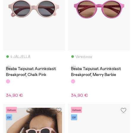
4 JÄLJELLÄ
Varastossa
(0)
(0)
Beaba Taipuisat Aurinkolasit
Beaba Taipuisat Aurinkolasit
Breakproof, Chalk Pink
Breakproof, Merry Barbie
34,90 €
34,90 €
Uutuus
Uutuus
UV
UV