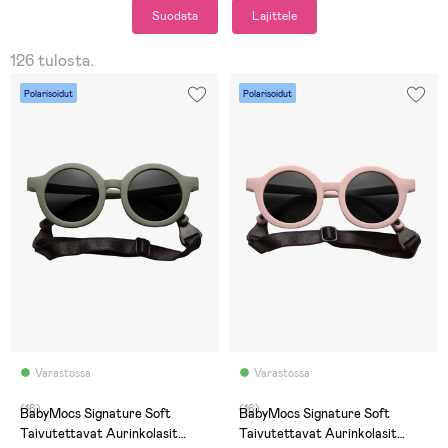
Suodata
Lajittele
126 tulosta.
Polarisoidut
Polarisoidut
Varastossa
Varastossa
(16)
(16)
BabyMocs Signature Soft
BabyMocs Signature Soft
Taivutettavat Aurinkolasit
Taivutettavat Aurinkolasit