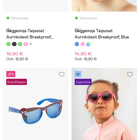
Varastossa
Varastossa
(6)
(10)
Geggamoja Taipuisat
Geggamoja Taipuisat
Aurinkolasit Breakproof,
Aurinkolasit Breakproof, Blue
Sammalenvihreät
18,90 €
14,90 €
Ovh: 19,90 €
Ovh: 19,90 €
-27%
UV
End of Season
Superhinta