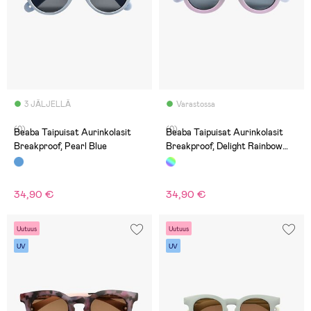
3 JÄLJELLÄ
Varastossa
(0)
(0)
Beaba Taipuisat Aurinkolasit
Beaba Taipuisat Aurinkolasit
Breakproof, Pearl Blue
Breakproof, Delight Rainbow
Freeze
34,90 €
34,90 €
Uutuus
Uutuus
UV
UV