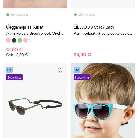
Varastossa
Varastossa
(6)
(1)
Geggamoja Taipuisat
LIEWOOD Stacy Baby
Aurinkolasit Breakproof, Orchid
Aurinkolasit, Riverside/Classic
Bloom
Navy
13,90 €
29,90 €
Ovh: 19,90 €
UV
UV
Superhinta
Superhinta