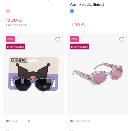
Aurinkolasit, Siniset
18,80 €
11,90 €
Ovh: 25,90 €
-30%
-30%
End of Season
End of Season
9 JÄLJELLÄ
Varastossa