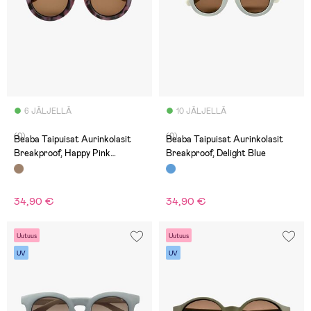
6 JÄLJELLÄ
10 JÄLJELLÄ
(0)
(0)
Beaba Taipuisat Aurinkolasit
Beaba Taipuisat Aurinkolasit
Breakproof, Happy Pink
Breakproof, Delight Blue
Tortoise
34,90 €
34,90 €
Uutuus
Uutuus
UV
UV