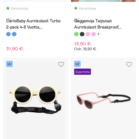
Varastossa
Varastossa
(0)
(6)
CarloBaby Aurinkolasit Turbo
Geggamoja Taipuisat
2-pack 4-8 Vuotta,
Aurinkolasit Breakproof,
Musta/Siniset
Neptune Green
13,90 €
31,90 €
Ovh: 19,90 €
UV
UV
Superhinta