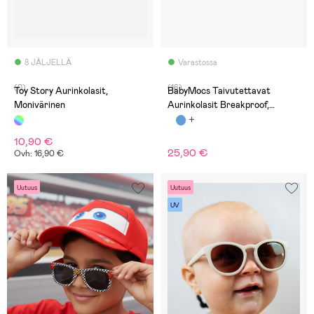
8 JÄLJELLÄ
Varastossa
(0)
(16)
Toy Story Aurinkolasit,
BabyMocs Taivutettavat
Monivärinen
Aurinkolasit Breakproof,
Violetit
10,90 €
25,90 €
Ovh: 16,90 €
Uutuus
Uutuus
UV