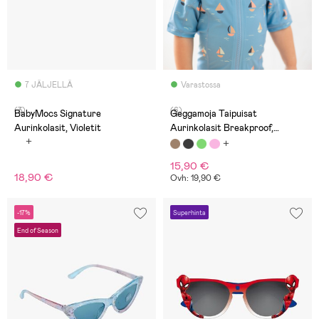
7 JÄLJELLÄ
Varastossa
(3)
(6)
BabyMocs Signature
Geggamoja Taipuisat
Aurinkolasit, Violetit
Aurinkolasit Breakproof,
Tortoise Brown
15,90 €
18,90 €
Ovh: 19,90 €
-17%
Superhinta
End of Season