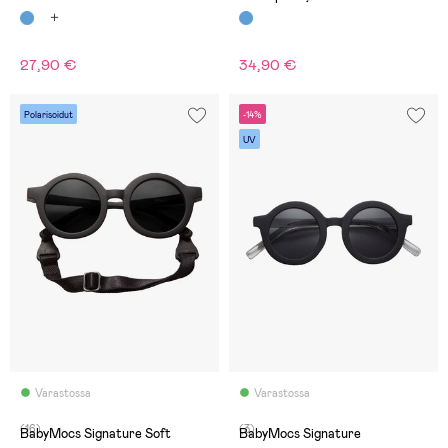
Breakproof, Navy
27,90 €
34,90 €
Polarisoidut
-14%
UV
Varastossa
Varastossa
(16)
(3)
BabyMocs Signature Soft
BabyMocs Signature