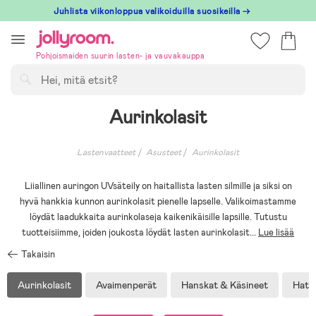
Hoppa
Juhlista viikonloppua valikoiduilla suosikeilla →
till
innehållet
Pohjoismaiden suurin lasten- ja vauvakauppa
Hae
Aurinkolasit
Lastenvaatteet
Asusteet
Aurinkolasit
Liiallinen auringon UVsäteily on haitallista lasten silmille ja siksi on
hyvä hankkia kunnon aurinkolasit pienelle lapselle. Valikoimastamme
löydät laadukkaita aurinkolaseja kaikenikäisille lapsille. Tutustu
tuotteisiimme, joiden joukosta löydät lasten aurinkolasit
...
Lue lisää
Takaisin
Aurinkolasit
Avaimenperät
Hanskat & Käsineet
Hatut