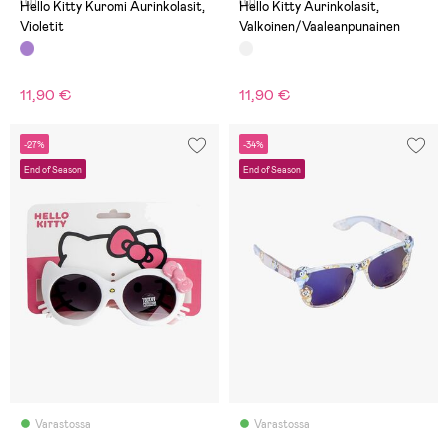
(0)
(0)
Hello Kitty Kuromi Aurinkolasit,
Hello Kitty Aurinkolasit,
Violetit
Valkoinen/Vaaleanpunainen
11,90 €
11,90 €
-27%
-34%
End of Season
End of Season
Varastossa
Varastossa