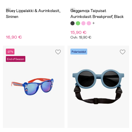
(0)
(6)
Bluey Lippalakki & Aurinkolasit,
Geggamoja Taipuisat
Sininen
Aurinkolasit Breakproof, Black
15,90 €
16,90 €
Ovh: 19,90 €
-27%
Polarisoidut
End of Season