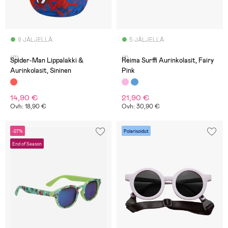
9 JÄLJELLÄ
5 JÄLJELLÄ
(0)
(1)
Spider-Man Lippalakki &
Reima Surffi Aurinkolasit, Fairy
Aurinkolasit, Sininen
Pink
14,90 €
21,90 €
Ovh: 18,90 €
Ovh: 30,90 €
-27%
Polarisoidut
End of Season