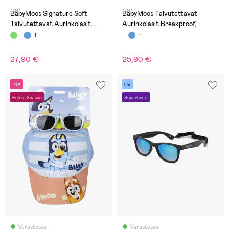
(16)
(16)
BabyMocs Signature Soft
BabyMocs Taivutettavat
Taivutettavat Aurinkolasit
Aurinkolasit Breakproof,
Breakproof, Khaki
Punaiset
27,90 €
25,90 €
-11%
UV
End of Season
Superhinta
Varastossa
Varastossa