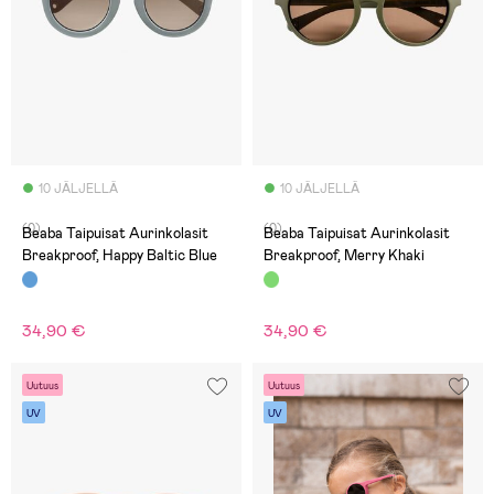
10 JÄLJELLÄ
10 JÄLJELLÄ
(0)
(0)
Beaba Taipuisat Aurinkolasit
Beaba Taipuisat Aurinkolasit
Breakproof, Happy Baltic Blue
Breakproof, Merry Khaki
34,90 €
34,90 €
Uutuus
Uutuus
UV
UV