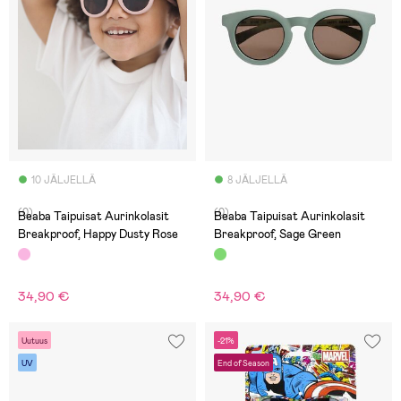
10 JÄLJELLÄ
8 JÄLJELLÄ
(0)
(0)
Beaba Taipuisat Aurinkolasit
Beaba Taipuisat Aurinkolasit
Breakproof, Happy Dusty Rose
Breakproof, Sage Green
34,90 €
34,90 €
Uutuus
-21%
UV
End of Season