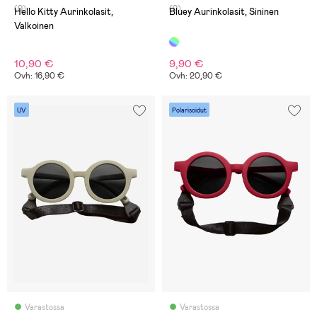
(0)
(0)
Hello Kitty Aurinkolasit,
Bluey Aurinkolasit, Sininen
Valkoinen
10,90 €
9,90 €
Ovh: 16,90 €
Ovh: 20,90 €
UV
Polarisoidut
Varastossa
Varastossa