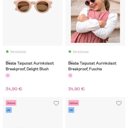
Varastossa
Varastossa
(0)
(0)
Beaba Taipuisat Aurinkolasit
Beaba Taipuisat Aurinkolasit
Breakproof, Delight Blush
Breakproof, Fuschia
34,90 €
34,90 €
Uutuus
Uutuus
UV
UV