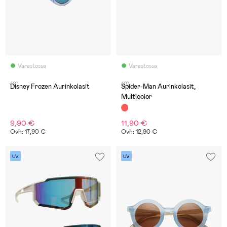
Varastossa
Varastossa
(0)
(0)
Disney Frozen Aurinkolasit
Spider-Man Aurinkolasit,
Multicolor
9,90 €
11,90 €
Ovh: 17,90 €
Ovh: 12,90 €
UV
UV