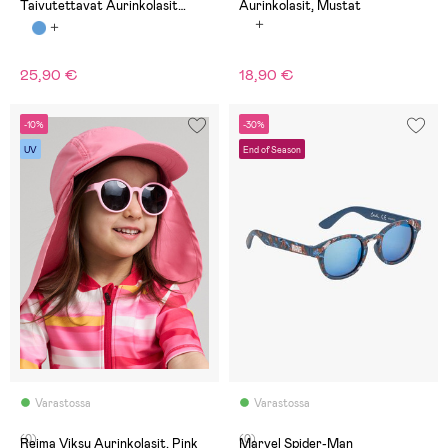
Taivutettavat Aurinkolasit
Aurinkolasit, Mustat
Breakproof, Musta
25,90 €
18,90 €
-10%
-30%
UV
End of Season
Varastossa
Varastossa
(0)
(0)
Reima Viksu Aurinkolasit, Pink
Marvel Spider-Man