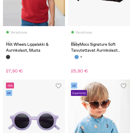
Varastossa
Varastossa
(0)
(16)
Hot Wheels Lippalakki &
BabyMocs Signature Soft
Aurinkolasit, Musta
Taivutettavat Aurinkolasit
Breakproof, Keltaiset
27,90 €
25,90 €
-14%
UV
UV
Superhinta