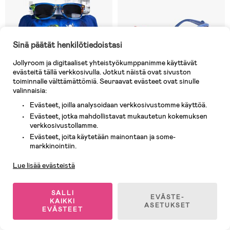
Sinä päätät henkilötiedoistasi
Jollyroom ja digitaaliset yhteistyökumppanimme käyttävät
evästeitä tällä verkkosivulla. Jotkut näistä ovat sivuston
toiminnalle välttämättömiä. Seuraavat evästeet ovat sinulle
valinnaisia:
Evästeet, joilla analysoidaan verkkosivustomme käyttöä.
Varastossa
Varastossa
Evästeet, jotka mahdollistavat mukautetun kokemuksen
verkkosivustollamme.
(0)
(0)
Marvel Avengers Lippalakki &
Ryhmä Hau Aurinkolasit,
Evästeet, joita käytetään mainontaan ja some-
Asiakaspalvelu
Aurinkolasit, Sininen
Punaiset
markkinointiin.
Lue lisää evästeistä
13,90 €
9,90 €
Ovh: 22,90 €
SALLI
EVÄSTE-
KAIKKI
ASETUKSET
EVÄSTEET
1
/
3