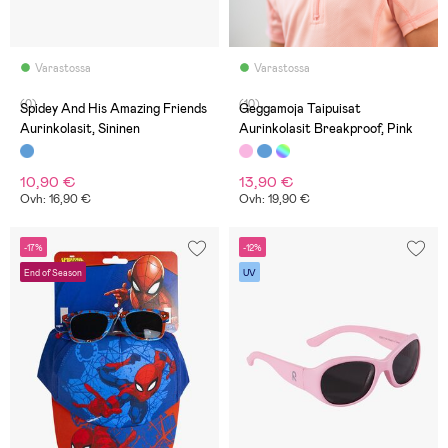
Varastossa
Varastossa
(0)
(10)
Spidey And His Amazing Friends
Geggamoja Taipuisat
Aurinkolasit, Sininen
Aurinkolasit Breakproof, Pink
10,90 €
13,90 €
Ovh: 16,90 €
Ovh: 19,90 €
-17%
-12%
End of Season
UV