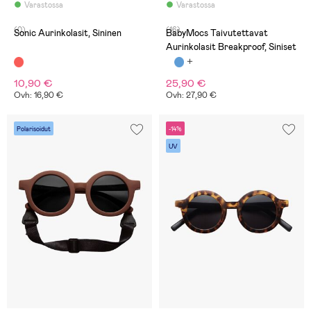
Varastossa
Varastossa
(0)
(16)
Sonic Aurinkolasit, Sininen
BabyMocs Taivutettavat
Aurinkolasit Breakproof, Siniset
10,90 €
25,90 €
Ovh: 16,90 €
Ovh: 27,90 €
Polarisoidut
-14%
UV