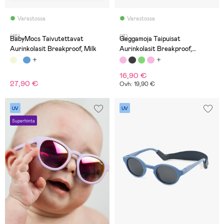
Varastossa
Varastossa
(16)
(6)
BabyMocs Taivutettavat
Geggamoja Taipuisat
Aurinkolasit Breakproof, Milk
Aurinkolasit Breakproof,
Vanharoosat
16,90 €
27,90 €
Ovh: 19,90 €
UV
UV
Superhinta