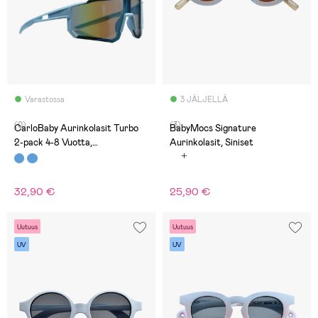
Varastossa
3 JÄLJELLÄ
(0)
(3)
CarloBaby Aurinkolasit Turbo
BabyMocs Signature
2-pack 4-8 Vuotta,
Aurinkolasit, Siniset
Sininen/Valkoinen
32,90 €
25,90 €
Uutuus
Uutuus
UV
UV