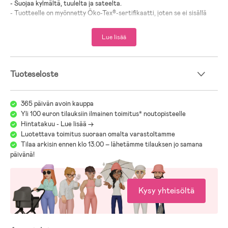
- Suojaa kylmältä, tuulelta ja sateelta.
- Tuotteelle on myönnetty Öko-Tex®-sertifikaatti, joten se ei sisällä
haitallisia kemikaaleja.
Lue lisää
- 100 % PU.
- Vuori: Fleece.
Tuoteseloste
365 päivän avoin kauppa
Yli 100 euron tilauksiin ilmainen toimitus* noutopisteelle
Hintatakuu - Lue lisää ->
Luotettava toimitus suoraan omalta varastoltamme
Tilaa arkisin ennen klo 13.00 – lähetämme tilauksen jo samana
päivänä!
Kysy yhteisöltä