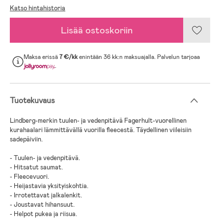
Katso hintahistoria
Lisää ostoskoriin
Maksa erissä
7 €/kk
enintään 36 kk:n maksuajalla. Palvelun tarjoaa
.
Tuotekuvaus
Lindberg-merkin tuulen- ja vedenpitävä Fagerhult-vuorellinen
kurahaalari lämmittävällä vuorilla fleecestä. Täydellinen viileisiin
sadepäiviin.
- Tuulen- ja vedenpitävä.
- Hitsatut saumat.
- Fleecevuori.
- Heijastavia yksityiskohtia.
- Irrotettavat jalkalenkit.
- Joustavat hihansuut.
- Helpot pukea ja riisua.