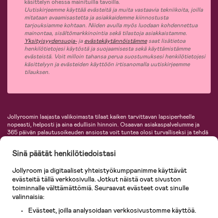
käsittelyn ohessa mainituilla tavoilla.
Uutiskirjeemme käyttää evästeitä ja muita vastaavia tekniikoita, joilla
mitataan avaamisastetta ja asiakkaidemme kiinnostusta
tarjouksiamme kohtaan. Niiden avulla myös luodaan kohdennettua
mainontaa, sisältömarkkinointia sekä tilastoja asiakkaistamme.
Yksityisyydensuoja-
ja
evästekäytännöistämme
saat lisätietoa
henkilötietojesi käytöstä ja suojaamisesta sekä käyttämistämme
evästeistä. Voit milloin tahansa perua suostumuksesi henkilötietojesi
käsittelyyn ja evästeiden käyttöön irtisanomalla uutiskirjeemme
tilauksen.
Jollyroomin laajasta valikoimasta tilaat kaiken tarvittavan lapsiperheelle
nopeasti, helposti ja aina edullisin hinnoin. Osaavan asiakaspalvelumme ja
365 päivän palautusoikeuden ansiosta voit tuntea olosi turvalliseksi ja tehdä
ostoksia hyvillä mielin. Jollyroomilta saat lastenvaunut, turvaistuimet,
vaatteet vauvoille ja lapsille, inspiroivia sisustustuotteita lastenhuoneeseen,
Sinä päätät henkilötiedoistasi
lastentarvikkeita sekä paljon muuta. Meiltä löydät lukuisia tunnettuja
tuotemerkkejä, kuten Britax, Maxi-Cosi, Baby Jogger, BabyBjörn, Didriksons,
Jollyroom ja digitaaliset yhteistyökumppanimme käyttävät
KidKraft, Ergobaby, Philips Avent, Neonate, Cybex, LEGO ja monia muita!
evästeitä tällä verkkosivulla. Jotkut näistä ovat sivuston
Tervetuloa shoppailemaan Pohjoismaiden suurimpaan lastentarvikkeiden
verkkokauppaan!
toiminnalle välttämättömiä. Seuraavat evästeet ovat sinulle
valinnaisia:
Evästeet, joilla analysoidaan verkkosivustomme käyttöä.