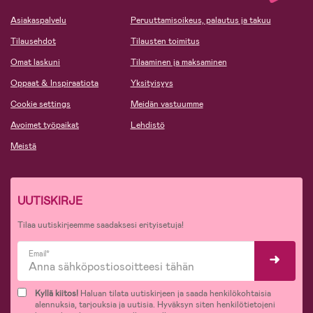
Asiakaspalvelu
Peruuttamisoikeus, palautus ja takuu
Tilausehdot
Tilausten toimitus
Omat laskuni
Tilaaminen ja maksaminen
Oppaat & Inspiraatiota
Yksityisyys
Cookie settings
Meidän vastuumme
Avoimet työpaikat
Lehdistö
Meistä
UUTISKIRJE
Tilaa uutiskirjeemme saadaksesi erityisetuja!
Email*
Kyllä kiitos!
Haluan tilata uutiskirjeen ja saada henkilökohtaisia
alennuksia, tarjouksia ja uutisia. Hyväksyn siten henkilötietojeni