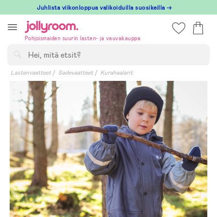
Hoppa
Juhlista viikonloppua valikoiduilla suosikeilla →
till
innehållet
Pohjoismaiden suurin lasten- ja vauvakauppa
Hae
Lastenvaatteet
Sadevaatteet
Kurahaalarit