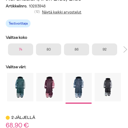
Artikkelinro.
10283948
(12)
Näytä kaikki arvostelut
Testivoittaja
Valitse koko
74
80
86
92
Valitse väri:
2 JÄLJELLÄ
68,90 €