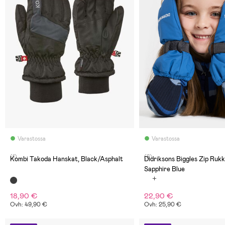
Varastossa
Varastossa
(1)
(8)
Kombi Takoda Hanskat, Black/Asphalt
Didriksons Biggles Zip Rukk
Sapphire Blue
18,90 €
22,90 €
Ovh: 49,90 €
Ovh: 25,90 €