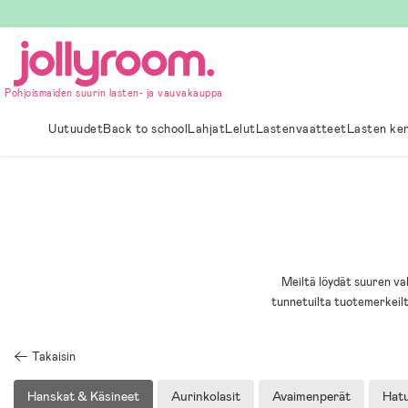
Hoppa
till
innehållet
Pohjoismaiden suurin lasten- ja vauvakauppa
Uutuudet
Back to school
Lahjat
Lelut
Lastenvaatteet
Lasten ke
Meiltä löydät suuren val
tunnetuilta tuotemerkeilt
Takaisin
Hanskat & Käsineet
Aurinkolasit
Avaimenperät
Hatu