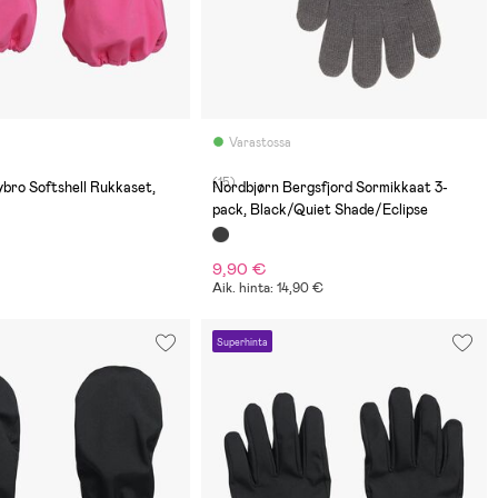
Varastossa
(15)
bro Softshell Rukkaset,
Nordbjørn Bergsfjord Sormikkaat 3-
pack, Black/Quiet Shade/Eclipse
9,90 €
Aik. hinta: 14,90 €
Superhinta