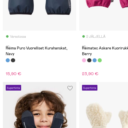
Varastossa
2 JÄLJELLÄ
(1)
(1)
Reima Puro Vuorelliset Kurahanskat,
Reimatec Askare Kuorirukk
Navy
Berry
15,90 €
23,90 €
Superhinta
Superhinta