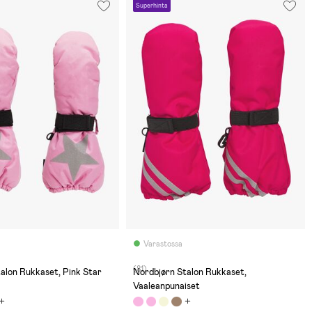
Superhinta
Varastossa
(81)
alon Rukkaset, Pink Star
Nordbjørn Stalon Rukkaset,
Vaaleanpunaiset