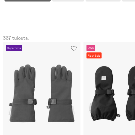
367 tulosta.
Superhinta
-35%
Flash Sale