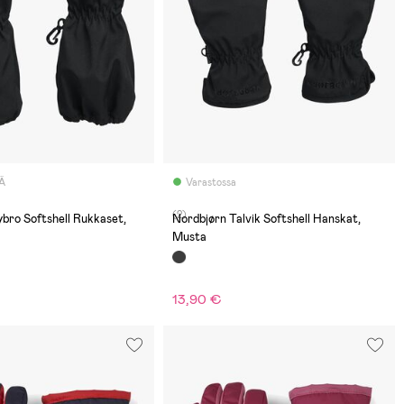
Ä
Varastossa
(2)
bro Softshell Rukkaset,
Nordbjørn Talvik Softshell Hanskat,
Musta
13,90 €