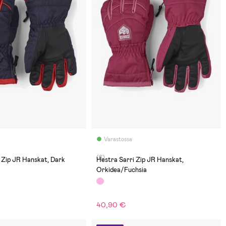
Varastossa
(6)
 Zip JR Hanskat, Dark
Hestra Sarri Zip JR Hanskat,
Orkidea/Fuchsia
40,90 €