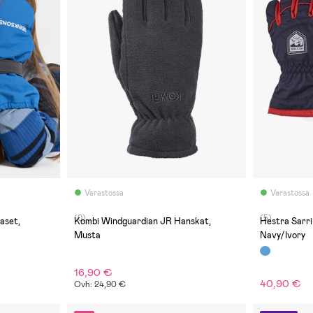
Varastossa
Varastossa
(0)
(5)
aset,
Kombi Windguardian JR Hanskat,
Hestra Sarri
Musta
Navy/Ivory
16,90 €
40,90 €
Ovh: 24,90 €