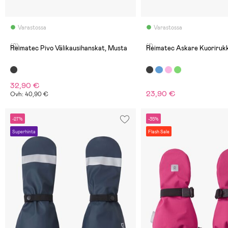
Varastossa
Varastossa
(0)
(1)
Reimatec Pivo Välikausihanskat, Musta
Reimatec Askare Kuoriruk
32,90 €
23,90 €
Ovh: 40,90 €
-27%
-35%
Superhinta
Flash Sale