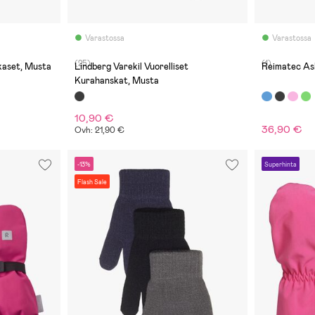
Varastossa
Varastossa
(25)
(1)
kaset, Musta
Lindberg Varekil Vuorelliset
Reimatec As
Kurahanskat, Musta
10,90 €
36,90 €
Ovh: 21,90 €
-13%
Superhinta
Flash Sale