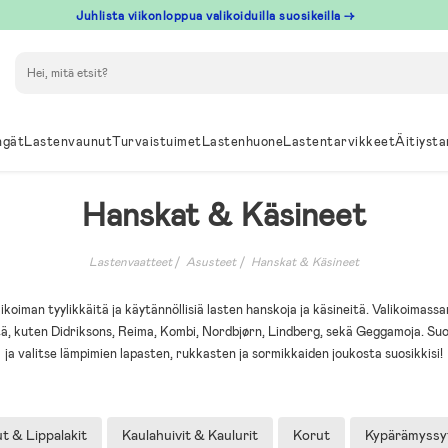
Juhlista viikonloppua valikoiduilla suosikeilla →
Hae
ngät
Lastenvaunut
Turvaistuimet
Lastenhuone
Lastentarvikkeet
Äitiysta
Hanskat & Käsineet
Lastenvaatteet
Asusteet
Hanskat & Käsineet
ikoiman tyylikkäitä ja käytännöllisiä lasten hanskoja ja käsineitä. Valikoimas
ä, kuten Didriksons, Reima, Kombi, Nordbjørn, Lindberg, sekä Geggamoja. Suo
ja valitse lämpimien lapasten, rukkasten ja sormikkaiden joukosta suosikkisi!
t & Lippalakit
Kaulahuivit & Kaulurit
Korut
Kypärämyssy