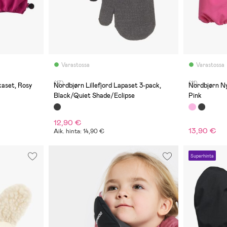
Varastossa
Varastossa
(17)
(11)
aset, Rosy
Nordbjørn Lillefjord Lapaset 3-pack,
Nordbjørn Ny
Black/Quiet Shade/Eclipse
Pink
12,90 €
13,90 €
Aik. hinta: 14,90 €
Superhinta