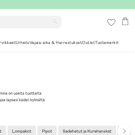
rvikkeet
Urheilu
Vapaa-aika & Harrastukset
Outlet
Tuotemerkit
samme on useita tuotteita
jaa lapsesi kädet kylmältä
t
Lompakot
Pipot
Sadehatut ja Kurahanskat
Sateen