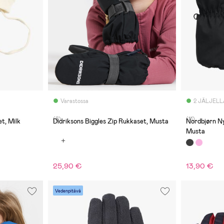
Varastossa
2 JÄLJELL
(8)
(11)
t, Milk
Didriksons Biggles Zip Rukkaset, Musta
Nordbjørn Ny
Musta
25,90 €
13,90 €
Vedenpitävä