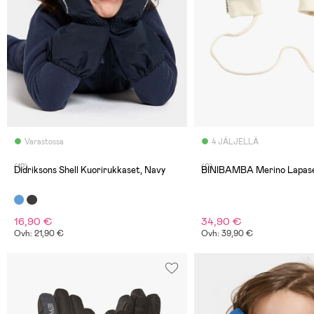
Varastossa
4 JÄLJELLÄ
(12)
(0)
Didriksons Shell Kuorirukkaset, Navy
BINIBAMBA Merino Lapase
16,90 €
34,90 €
Ovh: 21,90 €
Ovh: 39,90 €