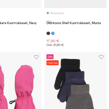
Varastossa
(12)
kare Kuorirukkaset, Navy
Didriksons Shell Kuorirukkaset, Musta
17,90 €
Ovh: 21,90 €
-34%
Flash Sale