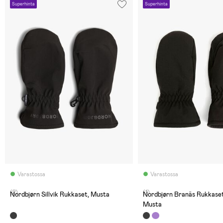
Superhinta
Superhinta
Varastossa
Varastossa
(2)
(1)
Nordbjørn Sillvik Rukkaset, Musta
Nordbjørn Branäs Rukkase
Musta