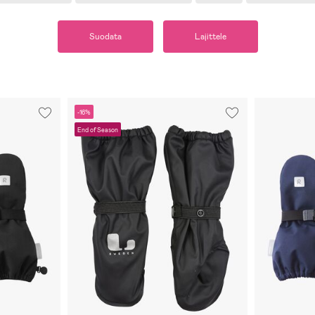
Suodata
Lajittele
-16%
End of Season