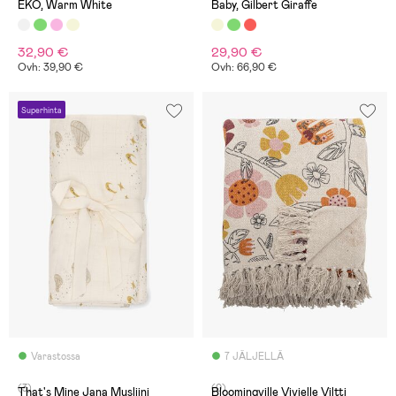
EKO, Warm White
Baby, Gilbert Giraffe
32,90 €
29,90 €
Ovh: 39,90 €
Ovh: 66,90 €
Superhinta
Varastossa
7 JÄLJELLÄ
(3)
(0)
That's Mine Jana Musliini
Bloomingville Vivielle Viltti