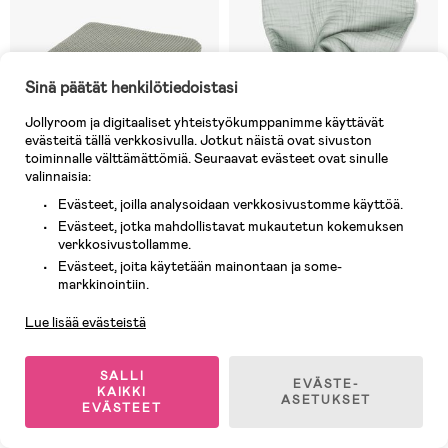
Sinä päätät henkilötiedoistasi
Jollyroom ja digitaaliset yhteistyökumppanimme käyttävät
evästeitä tällä verkkosivulla. Jotkut näistä ovat sivuston
toiminnalle välttämättömiä. Seuraavat evästeet ovat sinulle
valinnaisia:
Evästeet, joilla analysoidaan verkkosivustomme käyttöä.
1 JÄLJELLÄ
Varastossa
Evästeet, jotka mahdollistavat mukautetun kokemuksen
verkkosivustollamme.
(0)
(13)
Lässig Neulottu Viltti 80x100,
Vinter & Bloom Viltti Layered
Evästeet, joita käytetään mainontaan ja some-
Asiakaspalvelu
Mint
Muslin EKO Sage Green
markkinointiin.
Lue lisää evästeistä
29,90 €
29,90 €
SALLI
EVÄSTE-
KAIKKI
ASETUKSET
EVÄSTEET
1
/
5