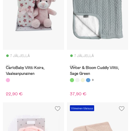
7 JÄLJELLÄ
7 JÄLJELLÄ
(1)
(41)
CarloBaby Viltti Koira,
Vinter & Bloom Cuddly Viltti,
Vaaleanpunainen
Sage Green
22,90 €
37,90 €
Viimeinen tilaisuus