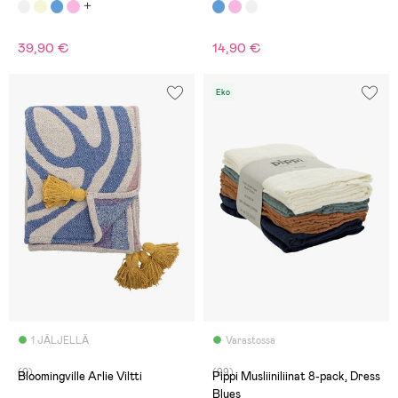
39,90 €
14,90 €
Eko
1 JÄLJELLÄ
Varastossa
(0)
(99)
Bloomingville Arlie Viltti
Pippi Musliiniliinat 8-pack, Dress
Blues