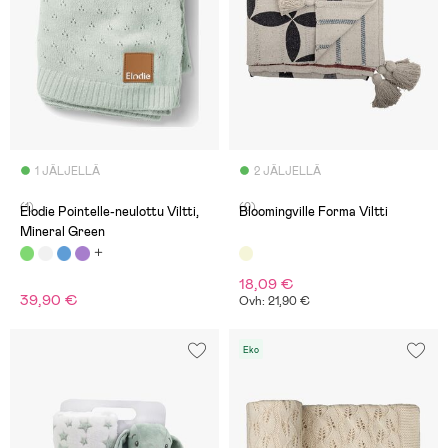
1 JÄLJELLÄ
2 JÄLJELLÄ
(1)
(0)
Elodie Pointelle-neulottu Viltti,
Bloomingville Forma Viltti
Mineral Green
18,09 €
39,90 €
Ovh: 21,90 €
Eko