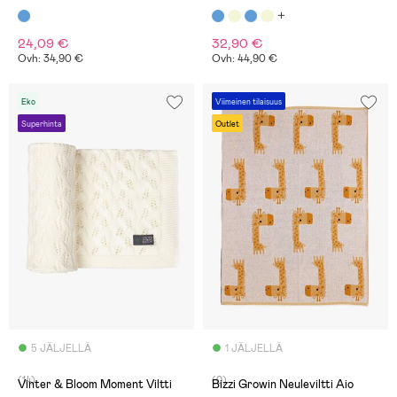
24,09 €
32,90 €
Ovh: 34,90 €
Ovh: 44,90 €
Eko
Viimeinen tilaisuus
Superhinta
Outlet
5 JÄLJELLÄ
1 JÄLJELLÄ
(14)
(0)
Vinter & Bloom Moment Viltti
Bizzi Growin Neuleviltti Aio