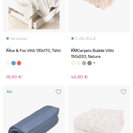
Varastossa
5 JÄLJELLÄ
(5)
(2)
Alice & Fox Viltti 130x170, Tähti
KMCarpets Bubble Viltti
150x220, Nature
19,90 €
42,90 €
Eko