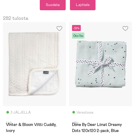
Suodata
Lajittele
282 tulosta.
-32%
Öko-Tex
3 JÄLJELLÄ
Varastossa
(41)
(19)
Vinter & Bloom Viltti Cuddly,
Done By Deer Liinat Dreamy
Ivory
Dots 120x120 2-pack, Blue