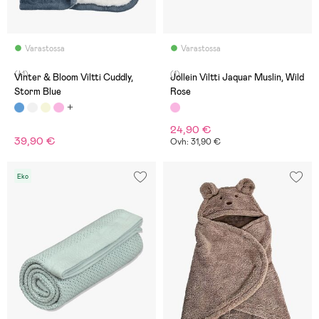
Varastossa
Varastossa
(41)
(1)
Vinter & Bloom Viltti Cuddly,
Jollein Viltti Jaquar Muslin, Wild
Storm Blue
Rose
24,90 €
39,90 €
Ovh: 31,90 €
Eko