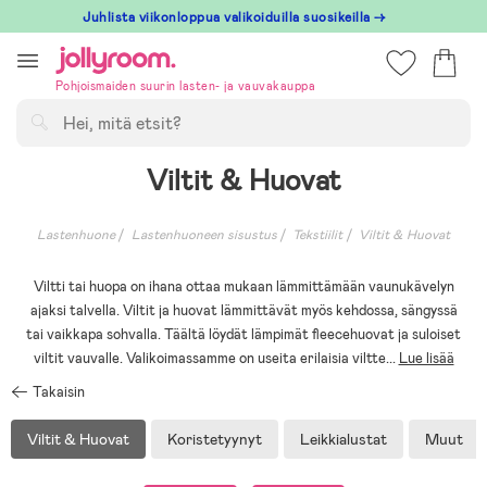
Hoppa
Juhlista viikonloppua valikoiduilla suosikeilla →
till
innehållet
Pohjoismaiden suurin lasten- ja vauvakauppa
Hae
Viltit & Huovat
Lastenhuone
Lastenhuoneen sisustus
Tekstiilit
Viltit & Huovat
Viltti tai huopa on ihana ottaa mukaan lämmittämään vaunukävelyn
ajaksi talvella. Viltit ja huovat lämmittävät myös kehdossa, sängyssä
tai vaikkapa sohvalla. Täältä löydät lämpimät fleecehuovat ja suloiset
viltit vauvalle. Valikoimassamme on useita erilaisia viltte
...
Lue lisää
Takaisin
Viltit & Huovat
Koristetyynyt
Leikkialustat
Muut