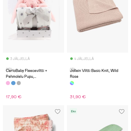
3 JÄLJELLÄ
4 JÄLJELLÄ
(10)
(0)
CarloBaby Fleeceviltti +
Jollein Viltti Basic Knit, Wild
Pehmolelu Pupu,
Rose
Vaaleanpunainen
17,90 €
31,90 €
Eko