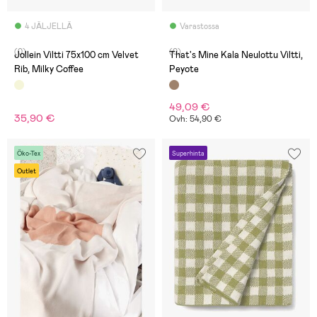
4 JÄLJELLÄ
Varastossa
(0)
(0)
Jollein Viltti 75x100 cm Velvet
That's Mine Kala Neulottu Viltti,
Rib, Milky Coffee
Peyote
49,09 €
35,90 €
Ovh: 54,90 €
Öko-Tex
Superhinta
Outlet