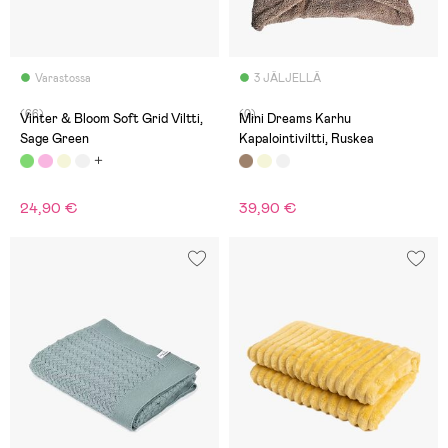
Varastossa
3 JÄLJELLÄ
(66)
(0)
Vinter & Bloom Soft Grid Viltti,
Mini Dreams Karhu
Sage Green
Kapalointiviltti, Ruskea
24,90 €
39,90 €