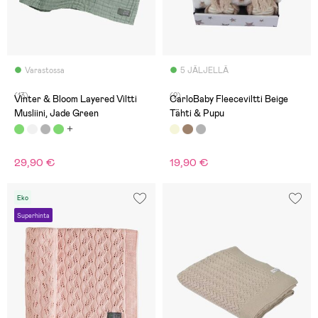
Varastossa
5 JÄLJELLÄ
(13)
(2)
Vinter & Bloom Layered Viltti
CarloBaby Fleeceviltti Beige
Musliini, Jade Green
Tähti & Pupu
29,90 €
19,90 €
Eko
Superhinta