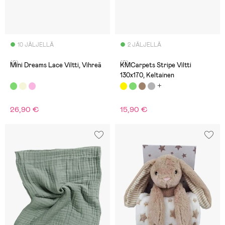
10 JÄLJELLÄ
2 JÄLJELLÄ
(0)
(0)
Mini Dreams Lace Viltti, Vihreä
KMCarpets Stripe Viltti
130x170, Keltainen
26,90 €
15,90 €