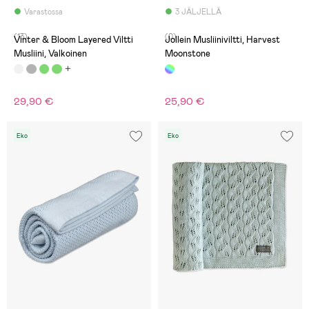
Varastossa
3 JÄLJELLÄ
(13)
(0)
Vinter & Bloom Layered Viltti
Jollein Musliiniviltti, Harvest
Musliini, Valkoinen
Moonstone
29,90 €
25,90 €
Eko
Eko