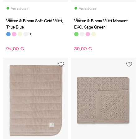
Varastossa
Varastossa
(66)
(14)
Vinter & Bloom Soft Grid Viltti,
Vinter & Bloom Viltti Moment
True Blue
EKO, Sage Green
24,90 €
39,90 €