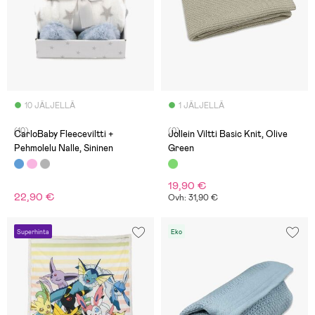
10 JÄLJELLÄ
1 JÄLJELLÄ
(10)
(0)
CarloBaby Fleeceviltti +
Jollein Viltti Basic Knit, Olive
Pehmolelu Nalle, Sininen
Green
19,90 €
22,90 €
Ovh: 31,90 €
Superhinta
Eko