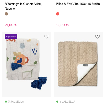
(0)
(3)
Bloomingville Clennie Viltti,
Alice & Fox Viltti 100x140 Sydän
Nature
21,90 €
14,90 €
Superhinta
3 JÄLJELLÄ
4 JÄLJELLÄ