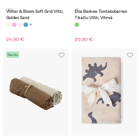
(66)
(7)
Vinter & Bloom Soft Grid Viltti,
Elsa Beskow Tomtebobarnen
Golden Sand
Tikattu Viltti, Vihreä
24,90 €
20,90 €
Öko-Tex