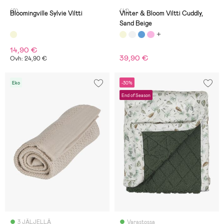
(0)
(41)
Bloomingville Sylvie Viltti
Vinter & Bloom Viltti Cuddly,
Sand Beige
14,90 €
39,90 €
Ovh: 24,90 €
Eko
-30%
End of Season
3 JÄLJELLÄ
Varastossa