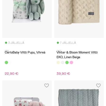
3 JÄLJELLÄ
7 JÄLJELLÄ
(0)
(14)
CarloBaby Viltti Pupu, Vihreä
Vinter & Bloom Moment Viltti
EKO, Linen Beige
22,90 €
39,90 €