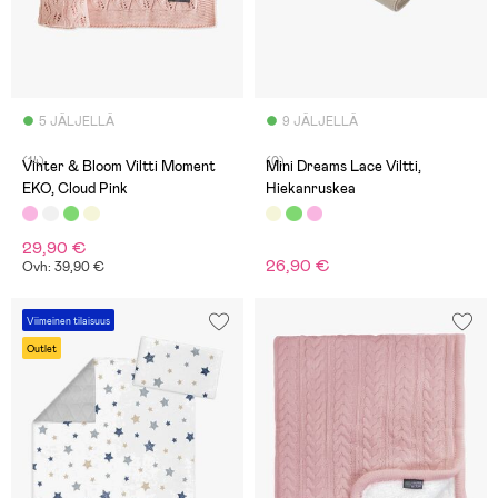
5 JÄLJELLÄ
9 JÄLJELLÄ
(14)
(0)
Vinter & Bloom Viltti Moment
Mini Dreams Lace Viltti,
EKO, Cloud Pink
Hiekanruskea
29,90 €
26,90 €
Ovh: 39,90 €
Viimeinen tilaisuus
Outlet