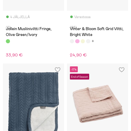
4 JÄLJELLÄ
Varastossa
(0)
(66)
Jollein Musliiniviltti Fringe,
Vinter & Bloom Soft Grid Viltti,
Olive Green/Ivory
Bright White
33,90 €
24,90 €
-17%
End of Season