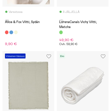
Varastossa
8 JÄLJELLÄ
(5)
(0)
Alice & Fox Viltti, Sydän
LorenaCanals Vichy Viltti,
Matcha
49,90 €
9,90 €
Ovh: 59,90 €
Viimeinen tilaisuus
Eko