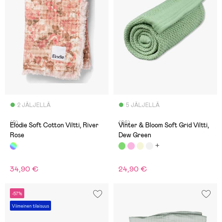
2 JÄLJELLÄ
5 JÄLJELLÄ
(0)
(66)
Elodie Soft Cotton Viltti, River
Vinter & Bloom Soft Grid Viltti,
Rose
Dew Green
34,90 €
24,90 €
-57%
Viimeinen tilaisuus