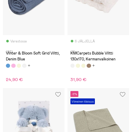
Varastossa
6 JÄLJELLÄ
(66)
(0)
Vinter & Bloom Soft Grid Viltti,
KMCarpets Bubble Viltti
Denim Blue
130x170, Kermanvalkoinen
24,90 €
31,90 €
-17%
Viimeinen tilaisuus