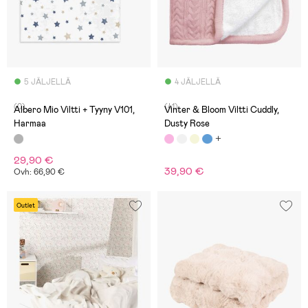
5 JÄLJELLÄ
4 JÄLJELLÄ
(0)
(41)
Albero Mio Viltti + Tyyny V101,
Vinter & Bloom Viltti Cuddly,
Harmaa
Dusty Rose
29,90 €
39,90 €
Ovh: 66,90 €
Outlet