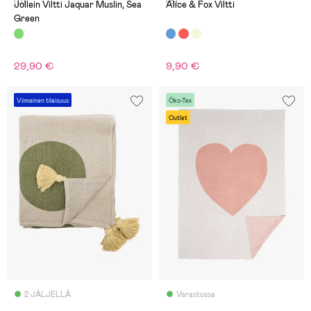
(0)
(5)
Jollein Viltti Jaquar Muslin, Sea
Alice & Fox Viltti
Green
29,90 €
9,90 €
Viimeinen tilaisuus
Öko-Tex
Outlet
2 JÄLJELLÄ
Varastossa