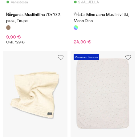
Varastossa
2 JÄLJELLÄ
(8)
(0)
Borganäs Musliiniliina 70x70 2-
That's Mine Jana Musliiniviltti,
pack, Taupe
Mono Dino
9,90 €
24,90 €
Ovh: 129 €
Viimeinen tilaisuus