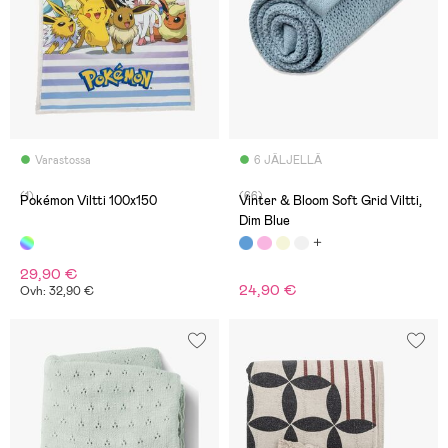
Varastossa
6 JÄLJELLÄ
(1)
(66)
Pokémon Viltti 100x150
Vinter & Bloom Soft Grid Viltti,
Dim Blue
29,90 €
24,90 €
Ovh: 32,90 €