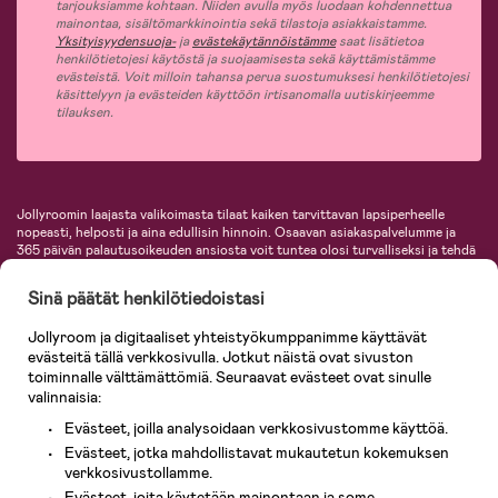
tarjouksiamme kohtaan. Niiden avulla myös luodaan kohdennettua
mainontaa, sisältömarkkinointia sekä tilastoja asiakkaistamme.
Yksityisyydensuoja-
ja
evästekäytännöistämme
saat lisätietoa
henkilötietojesi käytöstä ja suojaamisesta sekä käyttämistämme
evästeistä. Voit milloin tahansa perua suostumuksesi henkilötietojesi
käsittelyyn ja evästeiden käyttöön irtisanomalla uutiskirjeemme
tilauksen.
Jollyroomin laajasta valikoimasta tilaat kaiken tarvittavan lapsiperheelle
nopeasti, helposti ja aina edullisin hinnoin. Osaavan asiakaspalvelumme ja
365 päivän palautusoikeuden ansiosta voit tuntea olosi turvalliseksi ja tehdä
ostoksia hyvillä mielin. Jollyroomilta saat lastenvaunut, turvaistuimet,
vaatteet vauvoille ja lapsille, inspiroivia sisustustuotteita lastenhuoneeseen,
Sinä päätät henkilötiedoistasi
lastentarvikkeita sekä paljon muuta. Meiltä löydät lukuisia tunnettuja
tuotemerkkejä, kuten Britax, Maxi-Cosi, Baby Jogger, BabyBjörn, Didriksons,
Jollyroom ja digitaaliset yhteistyökumppanimme käyttävät
KidKraft, Ergobaby, Philips Avent, Neonate, Cybex, LEGO ja monia muita!
evästeitä tällä verkkosivulla. Jotkut näistä ovat sivuston
Tervetuloa shoppailemaan Pohjoismaiden suurimpaan lastentarvikkeiden
verkkokauppaan!
toiminnalle välttämättömiä. Seuraavat evästeet ovat sinulle
valinnaisia:
Evästeet, joilla analysoidaan verkkosivustomme käyttöä.
Evästeet, jotka mahdollistavat mukautetun kokemuksen
verkkosivustollamme.
Evästeet, joita käytetään mainontaan ja some-