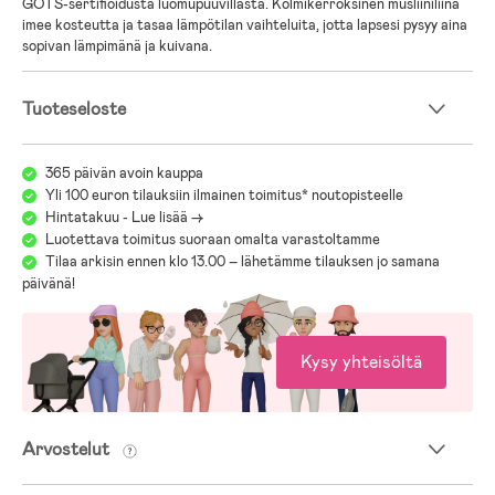
GOTS-sertifioidusta luomupuuvillasta. Kolmikerroksinen musliiniliina
imee kosteutta ja tasaa lämpötilan vaihteluita, jotta lapsesi pysyy aina
sopivan lämpimänä ja kuivana.
Tuoteseloste
365 päivän avoin kauppa
Yli 100 euron tilauksiin ilmainen toimitus* noutopisteelle
Hintatakuu - Lue lisää ->
Luotettava toimitus suoraan omalta varastoltamme
Tilaa arkisin ennen klo 13.00 – lähetämme tilauksen jo samana
päivänä!
Kysy yhteisöltä
Arvostelut