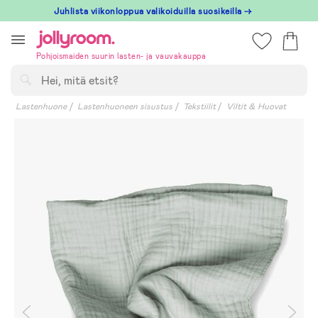
Hoppa
Juhlista viikonloppua valikoiduilla suosikeilla →
till
innehållet
Pohjoismaiden suurin lasten- ja vauvakauppa
Hae
Lastenhuone
Lastenhuoneen sisustus
Tekstiilit
Viltit & Huovat