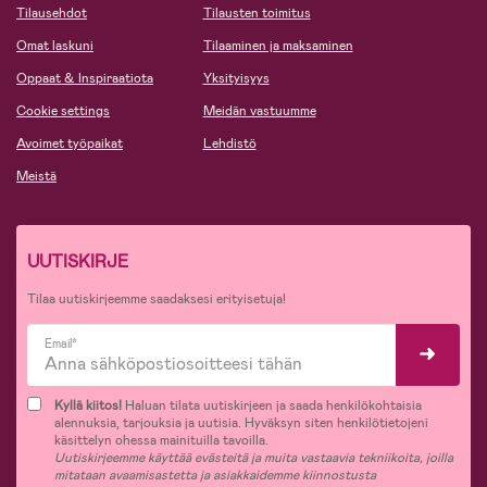
Tilausehdot
Tilausten toimitus
Omat laskuni
Tilaaminen ja maksaminen
Oppaat & Inspiraatiota
Yksityisyys
Cookie settings
Meidän vastuumme
Avoimet työpaikat
Lehdistö
Meistä
UUTISKIRJE
Tilaa uutiskirjeemme saadaksesi erityisetuja!
Email*
Kyllä kiitos!
Haluan tilata uutiskirjeen ja saada henkilökohtaisia
alennuksia, tarjouksia ja uutisia. Hyväksyn siten henkilötietojeni
käsittelyn ohessa mainituilla tavoilla.
Uutiskirjeemme käyttää evästeitä ja muita vastaavia tekniikoita, joilla
mitataan avaamisastetta ja asiakkaidemme kiinnostusta