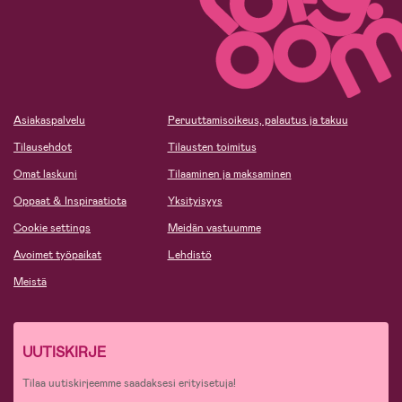
Asiakaspalvelu
Peruuttamisoikeus, palautus ja takuu
Tilausehdot
Tilausten toimitus
Omat laskuni
Tilaaminen ja maksaminen
Oppaat & Inspiraatiota
Yksityisyys
Cookie settings
Meidän vastuumme
Avoimet työpaikat
Lehdistö
Meistä
UUTISKIRJE
Tilaa uutiskirjeemme saadaksesi erityisetuja!