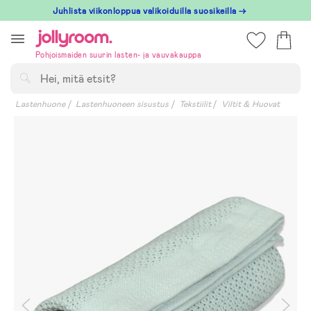
Hoppa
Juhlista viikonloppua valikoiduilla suosikeilla →
till
innehållet
Pohjoismaiden suurin lasten- ja vauvakauppa
Hae
Lastenhuone
Lastenhuoneen sisustus
Tekstiilit
Viltit & Huovat