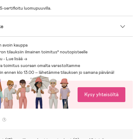
sertifioitu luomupuuvilla.
te
n avoin kauppa
ron tilauksiin ilmainen toimitus* noutopisteelle
 - Lue lisää ->
a toimitus suoraan omalta varastoltamme
sin ennen klo 13.00 – lähetämme tilauksen jo samana päivänä!
Kysy yhteisöltä