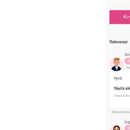
Kir
Relevanssi
Is
J
Ke
hyvä
Näytä al
Vinter & Blo
Alkuperäinen j
In
G