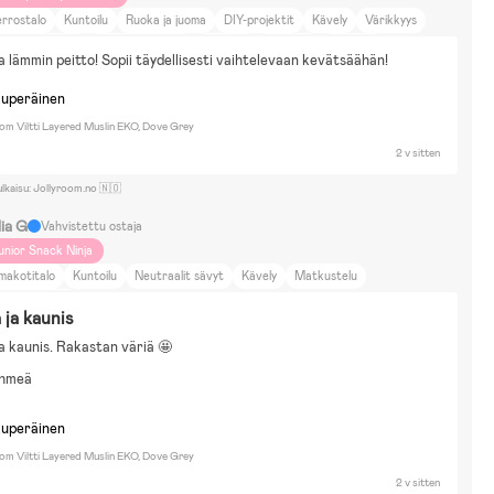
rrostalo
Kuntoilu
Ruoka ja juoma
DIY-projektit
Kävely
Värikkyys
uneus ja muoti
Koti ja puutarha
Sisustus
Palapelit
Vesileikit
 lämmin peitto! Sopii täydellisesti vaihtelevaan kevätsäähän!
irtäminen & Askartelu
Lumileikit
Naamiaisasut
Pyöräily
uket & Pehmolelut
Rakennussarjat & Legot
Cybex
kuperäinen
om Viltti Layered Muslin EKO, Dove Grey
2 v sitten
ulkaisu: Jollyroom.no 🇳🇴
lia G
Vahvistettu ostaja
unior Snack Ninja
makotitalo
Kuntoilu
Neutraalit sävyt
Kävely
Matkustelu
ugaboo Fox 5
ja kaunis
 kaunis. Rakastan väriä 🤩
ehmeä
kuperäinen
om Viltti Layered Muslin EKO, Dove Grey
2 v sitten