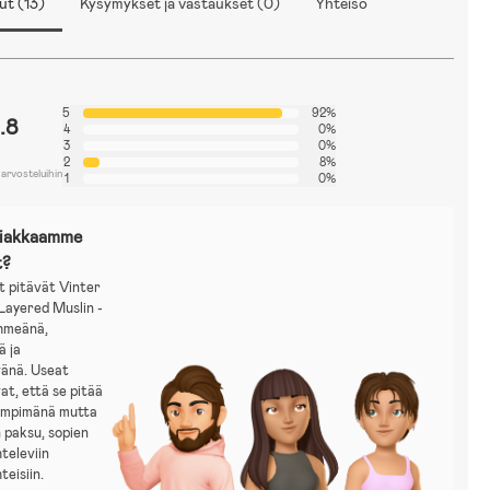
ut (13)
Kysymykset ja vastaukset (0)
Yhteisö
5
92%
.8
4
0%
3
0%
2
8%
 arvosteluihin
1
0%
siakkaamme
t?
t pitävät Vinter
Layered Muslin -
ehmeänä,
ä ja
vänä. Useat
at, että se pitää
ämpimänä mutta
an paksu, sopien
hteleviin
teisiin.