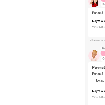
Ke
Ka
Pehmeä ja
Pi
N
Näytä al
Vinter & Blo
Alkuperäinen j
De
J
O
B
Pehmeä 
Pehmeä ja
Iso, p
Näytä al
Vinter & Blo