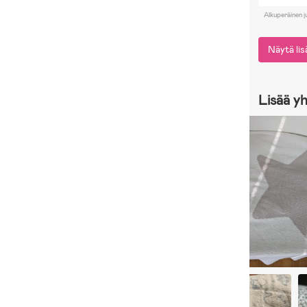
Alkuperäinen j
Näytä li
Lisää y