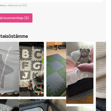
ulkaisu: Jollyroom.no 🇳🇴
sää kommentteja (8)
hteisöstämme