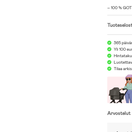
– 100 % GOTS-
Tuoteselos
365 päivä
Yli 100 eu
Hintatakuu
Luotettav
Tilaa arki
Arvostelut