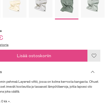
sa
 €
storia
Lisää ostoskoriin
s
min pehmeä Layered-viltti, jossa on kolme kerrosta kangasta. Ohuet
set imevät kosteutta ja tasaavat lämpötilaeroja, jotta lapsesi olo
a joka säällä.
 0 kk +.