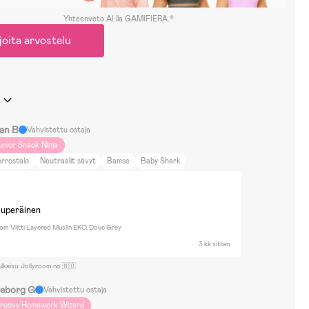
Yhteenveto AI:lla GAMIFIERA.®
joita arvostelu
han B
Vahvistettu ostaja
unior Snack Ninja
rrostalo
Neutraalit sävyt
Bamse
Baby Shark
kuperäinen
om Viltti Layered Muslin EKO, Dove Grey
3 kk sitten
ulkaisu: Jollyroom.no 🇳🇴
geborg G
Vahvistettu ostaja
roovy Homework Wizard