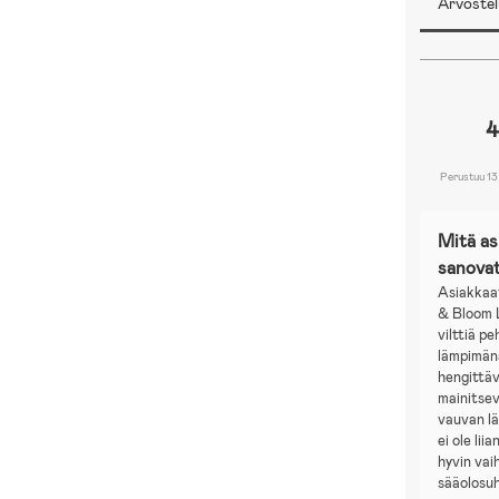
Arvostel
4
Perustuu 13
Mitä a
sanova
Asiakkaa
& Bloom 
vilttiä p
lämpimän
hengittä
mainitsev
vauvan l
ei ole lii
hyvin vai
sääolosuh