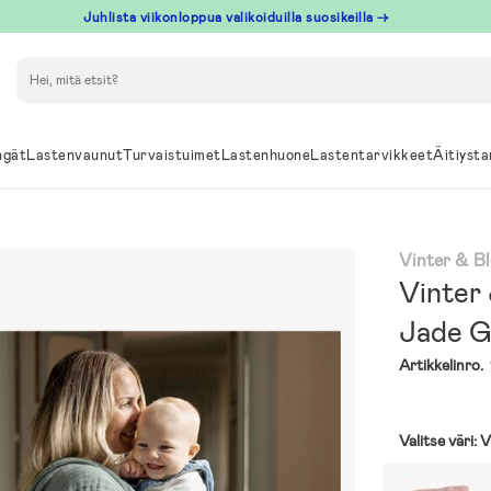
Juhlista viikonloppua valikoiduilla suosikeilla →
Hae
ngät
Lastenvaunut
Turvaistuimet
Lastenhuone
Lastentarvikkeet
Äitiysta
Vinter & B
Vinter 
Jade G
Artikkelinro.
Valitse väri:
V