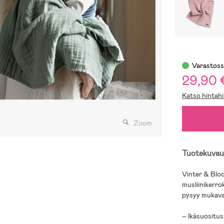
Varastos
29,90
Katso hintahi
Zoom
Tuotekuvau
Vinter & Bloo
musliinikerrok
pysyy mukavan
– Ikäsuositus: