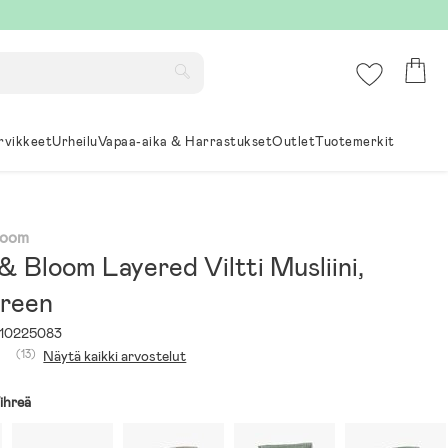
rvikkeet
Urheilu
Vapaa-aika & Harrastukset
Outlet
Tuotemerkit
loom
& Bloom Layered Viltti Musliini,
reen
10225083
(13)
Näytä kaikki arvostelut
ihreä