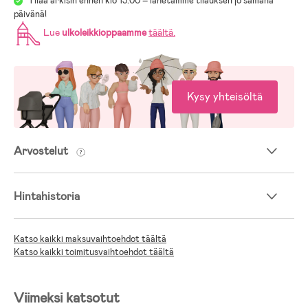
Tilaa arkisin ennen klo 13.00 – lähetämme tilauksen jo samana
päivänä!
Lue
ulkoleikkioppaamme
täältä
.
Kysy yhteisöltä
Arvostelut
Hintahistoria
Katso kaikki maksuvaihtoehdot täältä
Katso kaikki toimitusvaihtoehdot täältä
Viimeksi katsotut