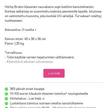
Hörby Brukin klassinen vauvakeinu sopii kaikkiin keinutelineisiin.
Korkea selkänoja on suunniteltu kaikista pienimmille lapsille. Istuinosa
on valmistettu muovista, joka kestää UV-säteilyä. Turvakaari sisältyy
tuotteeseen.
Ikäsuositus: 0 vuotta +
Keinun mitat: 45 x 36 x 38 cm
Paino: 1,35 kg
Turvallisuus:
- Tulisi käyttää varoen tapaturmien välttämiseksi.
- Käytettävä aikuisen valvonnassa.
Lue lisää
365 päivän avoin kauppa
Yli 100 euron tilauksiin ilmainen toimitus* noutopisteelle
Hintatakuu - Lue lisää ->
Luotettava toimitus suoraan omalta varastoltamme