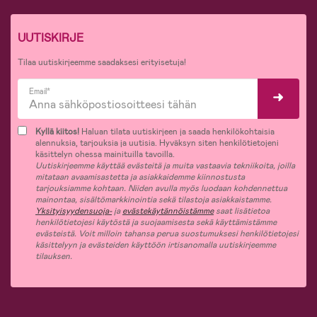
UUTISKIRJE
Tilaa uutiskirjeemme saadaksesi erityisetuja!
Email*
Kyllä kiitos!
Haluan tilata uutiskirjeen ja saada henkilökohtaisia
alennuksia, tarjouksia ja uutisia. Hyväksyn siten henkilötietojeni
käsittelyn ohessa mainituilla tavoilla.
Uutiskirjeemme käyttää evästeitä ja muita vastaavia tekniikoita, joilla
mitataan avaamisastetta ja asiakkaidemme kiinnostusta
tarjouksiamme kohtaan. Niiden avulla myös luodaan kohdennettua
mainontaa, sisältömarkkinointia sekä tilastoja asiakkaistamme.
Yksityisyydensuoja-
ja
evästekäytännöistämme
saat lisätietoa
henkilötietojesi käytöstä ja suojaamisesta sekä käyttämistämme
evästeistä. Voit milloin tahansa perua suostumuksesi henkilötietojesi
käsittelyyn ja evästeiden käyttöön irtisanomalla uutiskirjeemme
tilauksen.