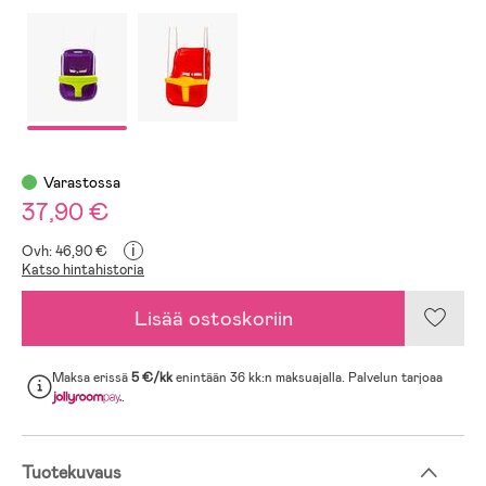
Varastossa
37,90 €
i
Ovh: 46,90 €
Katso hintahistoria
Lisää ostoskoriin
Maksa erissä
5 €/kk
enintään 36 kk:n maksuajalla. Palvelun tarjoaa
.
Tuotekuvaus