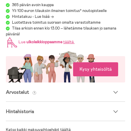
365 päivän avoin kauppa
Yli 100 euron tilauksiin ilmainen toimitus* noutopisteelle
Hintatakuu - Lue lisää ->
Luotettava toimitus suoraan omalta varastoltamme
Tilaa arkisin ennen klo 13.00 – lähetämme tilauksen jo samana
päivänä!
Lue
ulkoleikkioppaamme
täältä
.
Kysy yhteisöltä
Arvostelut
Hintahistoria
Katso kaikki maksuvaihtoehdot täältä