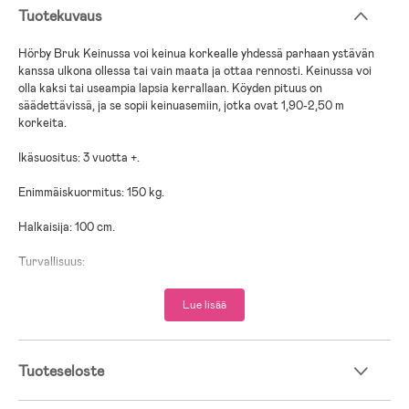
Tuotekuvaus
Hörby Bruk Keinussa voi keinua korkealle yhdessä parhaan ystävän
kanssa ulkona ollessa tai vain maata ja ottaa rennosti. Keinussa voi
olla kaksi tai useampia lapsia kerrallaan. Köyden pituus on
säädettävissä, ja se sopii keinuasemiin, jotka ovat 1,90-2,50 m
korkeita.
Ikäsuositus: 3 vuotta +.
Enimmäiskuormitus: 150 kg.
Halkaisija: 100 cm.
Turvallisuus:
- Tarkista säännöllisesti narut- ja kiinnittimet onnettomuuksien
välttämiseksi
Lue lisää
- Ei sovi alle 3-vuotiaille lapsille.
- Noudata varovaisuutta tuotetta käyttäessä kaatumisen,
puristumisen tai törmäyksen aiheuttamien vammojen ehkäisemiseksi.
Tuoteseloste