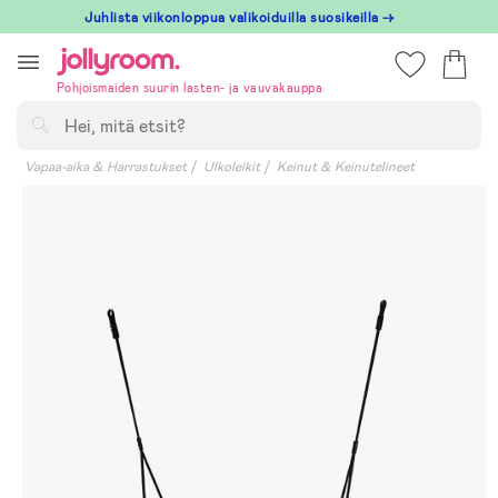
Hoppa
Juhlista viikonloppua valikoiduilla suosikeilla →
till
innehållet
Pohjoismaiden suurin lasten- ja vauvakauppa
Hae
Vapaa-aika & Harrastukset
Ulkoleikit
Keinut & Keinutelineet