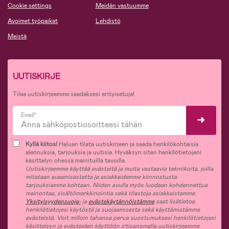
Cookie settings
Meidän vastuumme
Avoimet työpaikat
Lehdistö
Meistä
UUTISKIRJE
Tilaa uutiskirjeemme saadaksesi erityisetuja!
Email*
Kyllä kiitos!
Haluan tilata uutiskirjeen ja saada henkilökohtaisia
alennuksia, tarjouksia ja uutisia. Hyväksyn siten henkilötietojeni
käsittelyn ohessa mainituilla tavoilla.
Uutiskirjeemme käyttää evästeitä ja muita vastaavia tekniikoita, joilla
mitataan avaamisastetta ja asiakkaidemme kiinnostusta
tarjouksiamme kohtaan. Niiden avulla myös luodaan kohdennettua
mainontaa, sisältömarkkinointia sekä tilastoja asiakkaistamme.
Yksityisyydensuoja-
ja
evästekäytännöistämme
saat lisätietoa
henkilötietojesi käytöstä ja suojaamisesta sekä käyttämistämme
evästeistä. Voit milloin tahansa perua suostumuksesi henkilötietojesi
käsittelyyn ja evästeiden käyttöön irtisanomalla uutiskirjeemme