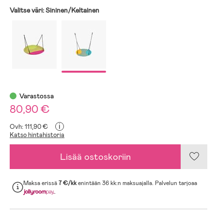
Valitse väri:
Sininen/Keltainen
Varastossa
80,90 €
i
Ovh: 111,90 €
Katso hintahistoria
Lisää ostoskoriin
Maksa erissä
7 €/kk
enintään 36 kk:n maksuajalla. Palvelun tarjoaa
.