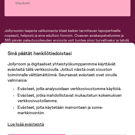
tilauksen.
Jollyroomin laajasta valikoimasta tilaat kaiken tarvittavan lapsiperheelle
nopeasti, helposti ja aina edullisin hinnoin. Osaavan asiakaspalvelumme ja
365 päivän palautusoikeuden ansiosta voit tuntea olosi turvalliseksi ja tehdä
ostoksia hyvillä mielin. Jollyroomilta saat lastenvaunut, turvaistuimet,
vaatteet vauvoille ja lapsille, inspiroivia sisustustuotteita lastenhuoneeseen,
Sinä päätät henkilötiedoistasi
lastentarvikkeita sekä paljon muuta. Meiltä löydät lukuisia tunnettuja
tuotemerkkejä, kuten Britax, Maxi-Cosi, Baby Jogger, BabyBjörn, Didriksons,
Jollyroom ja digitaaliset yhteistyökumppanimme käyttävät
KidKraft, Ergobaby, Philips Avent, Neonate, Cybex, LEGO ja monia muita!
evästeitä tällä verkkosivulla. Jotkut näistä ovat sivuston
Tervetuloa shoppailemaan Pohjoismaiden suurimpaan lastentarvikkeiden
verkkokauppaan!
toiminnalle välttämättömiä. Seuraavat evästeet ovat sinulle
valinnaisia:
Evästeet, joilla analysoidaan verkkosivustomme käyttöä.
Evästeet, jotka mahdollistavat mukautetun kokemuksen
verkkosivustollamme.
Evästeet, joita käytetään mainontaan ja some-
Asiakaspalvelu
markkinointiin.
Lue lisää evästeistä
© 2026 Jollyroom AB. Kaikki oikeudet pidätetään.