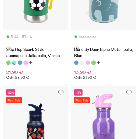
5 JÄLJELLÄ
Varastossa
(8)
(4)
Skip Hop Spark Style
Done By Deer Elphe Metallipullo,
Juomapullo Jalkapallo, Vihreä
Blue
21,90 €
13,90 €
Ovh: 28,90 €
Ovh: 21,90 €
-22%
-13%
Flash Sale
Flash Sale