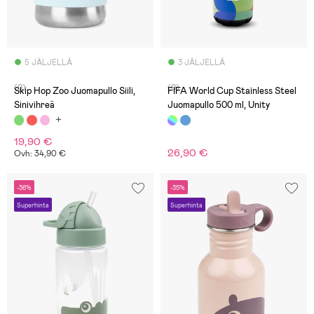
5 JÄLJELLÄ
3 JÄLJELLÄ
(0)
(0)
Skip Hop Zoo Juomapullo Siili,
FIFA World Cup Stainless Steel
Sinivihreä
Juomapullo 500 ml, Unity
19,90 €
26,90 €
Ovh: 34,90 €
-36%
-35%
Superhinta
Superhinta