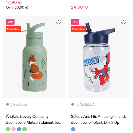
17,90 €
24,90 €
Ovh: 30,90 €
-25%
-13%
Flash Sale
Flash Sale
Varastossa
1 JÄLJELLÄ
(3)
(0)
A Little Lovely Company
Spidey And His Amazing Friends
Juomapullo Metsän Eläimet 350
Juomapullo 450ml, Drink Up
ml, Vihreä