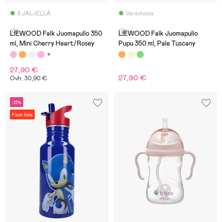
8 JÄLJELLÄ
Varastossa
(0)
(0)
LIEWOOD Falk Juomapullo 350
LIEWOOD Falk Juomapullo
ml, Mini Cherry Heart/Rosey
Pupu 350 ml, Pale Tuscany
27,90 €
27,90 €
Ovh: 30,90 €
-13%
Flash Sale