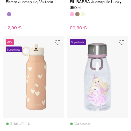
(4)
(3)
Bamse Juomapullo, Viktoria
FILIBABBA Juomapullo Lucky
350 ml
12,90 €
20,90 €
-17%
Superhinta
Superhinta
3 JÄLJELLÄ
Varastossa