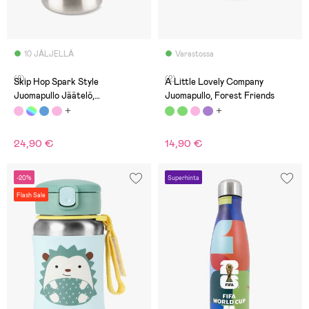
10 JÄLJELLÄ
Varastossa
(8)
(2)
Skip Hop Spark Style
A Little Lovely Company
Juomapullo Jäätelö,
Juomapullo, Forest Friends
Vaaleanpunainen
24,90 €
14,90 €
-20%
Superhinta
Flash Sale