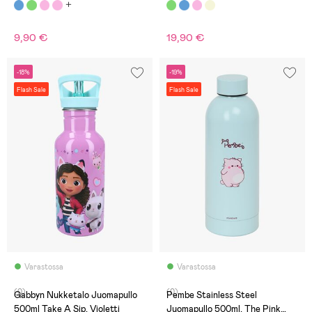
9,90 €
19,90 €
-18%
-19%
Flash Sale
Flash Sale
Varastossa
Varastossa
(0)
(0)
Gabbyn Nukketalo Juomapullo
Pembe Stainless Steel
500ml Take A Sip, Violetti
Juomapullo 500ml, The Pink