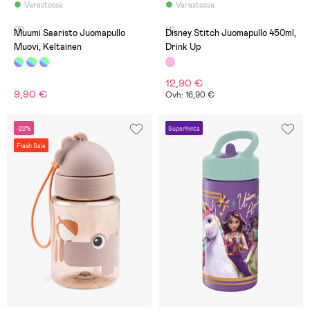
Varastossa
Varastossa
(8)
(1)
Muumi Saaristo Juomapullo
Disney Stitch Juomapullo 450ml,
Muovi, Keltainen
Drink Up
12,90 €
9,90 €
Ovh: 16,90 €
-22%
Superhinta
Flash Sale