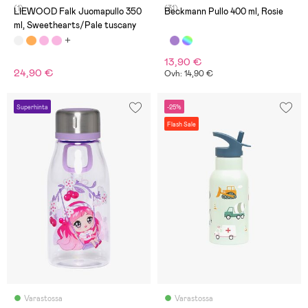
(1)
(31)
LIEWOOD Falk Juomapullo 350
Beckmann Pullo 400 ml, Rosie
ml, Sweethearts/Pale tuscany
13,90 €
24,90 €
Ovh: 14,90 €
Superhinta
-25%
Flash Sale
Varastossa
Varastossa