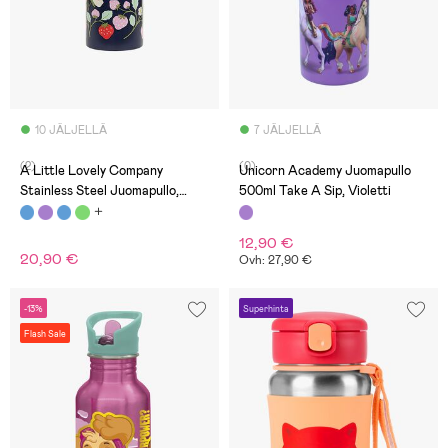
10 JÄLJELLÄ
7 JÄLJELLÄ
(2)
(0)
A Little Lovely Company
Unicorn Academy Juomapullo
Stainless Steel Juomapullo,
500ml Take A Sip, Violetti
Strawberries
12,90 €
20,90 €
Ovh: 27,90 €
-13%
Superhinta
Flash Sale