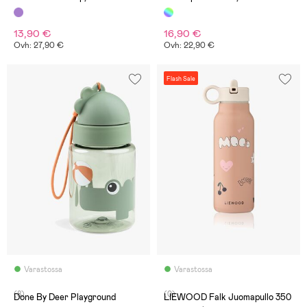
Cat
13,90 €
16,90 €
Ovh: 27,90 €
Ovh: 22,90 €
Flash Sale
Varastossa
Varastossa
(8)
(0)
Done By Deer Playground
LIEWOOD Falk Juomapullo 350