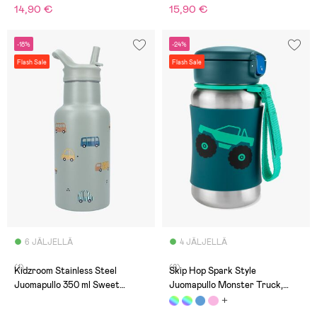
14,90 €
15,90 €
-18%
-24%
Flash Sale
Flash Sale
6 JÄLJELLÄ
4 JÄLJELLÄ
(1)
(8)
Kidzroom Stainless Steel
Skip Hop Spark Style
Juomapullo 350 ml Sweet
Juomapullo Monster Truck,
Cuddles, Vihreä
Vihreä