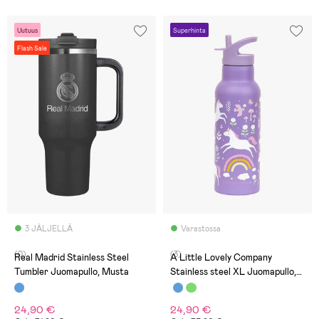
Uutuus
Superhinta
Flash Sale
3 JÄLJELLÄ
Varastossa
(0)
(3)
Real Madrid Stainless Steel
A Little Lovely Company
Tumbler Juomapullo, Musta
Stainless steel XL Juomapullo,
Unicorn Dreams
24,90 €
24,90 €