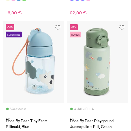
16,90 €
22,90 €
-38%
-17%
Superhinta
Uutuus
Varastossa
4 JÄLJELLÄ
(8)
(1)
Done By Deer Tiny Farm
Done By Deer Playground
Pillimuki, Blue
Juomapullo + Pilli, Green