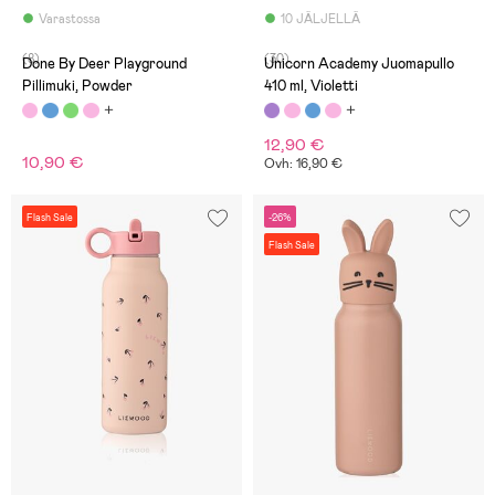
Varastossa
10 JÄLJELLÄ
(8)
(30)
Done By Deer Playground
Unicorn Academy Juomapullo
Pillimuki, Powder
410 ml, Violetti
12,90 €
10,90 €
Ovh: 16,90 €
Flash Sale
-26%
Flash Sale