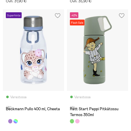
Ovh: 31,90 €
Ovh: 35,90 €
Superhinta
-43%
Flash Sale
Varastossa
Varastossa
(31)
(0)
Beckmann Pullo 400 ml, Cheeta
Rätt Start Peppi Pitkätossu
Termos 350ml