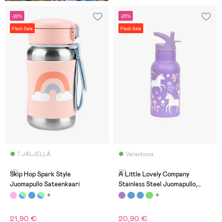
-22%
-25%
Flash Sale
Flash Sale
7 JÄLJELLÄ
Varastossa
(8)
(2)
Skip Hop Spark Style
A Little Lovely Company
Juomapullo Sateenkaari
Stainless Steel Juomapullo,
Unicorn Dreams
21,90 €
20,90 €