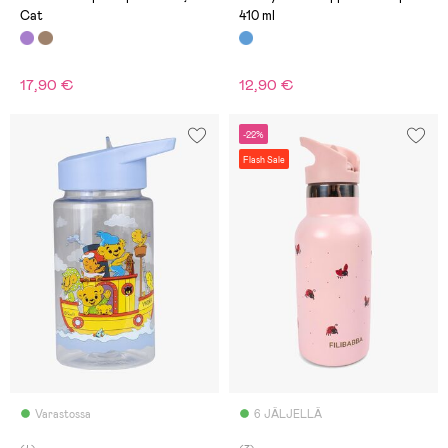
Cat
410 ml
17,90 €
12,90 €
-22%
Flash Sale
Varastossa
6 JÄLJELLÄ