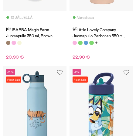
10 JÄLJELLÄ
Varastossa
(3)
(3)
FILIBABBA Magic Farm
A Little Lovely Company
Juomapullo 350 ml, Brown
Juomapullo Perhonen 350 ml,
Vaaleanpunainen
20,90 €
22,90 €
-29%
-13%
Flash Sale
Flash Sale