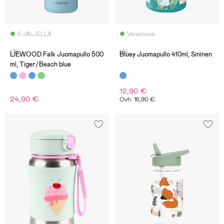
6 JÄLJELLÄ
Varastossa
(0)
(0)
LIEWOOD Falk Juomapullo 500
Bluey Juomapullo 410ml, Sininen
ml, Tiger/Beach blue
12,90 €
24,90 €
Ovh: 16,90 €