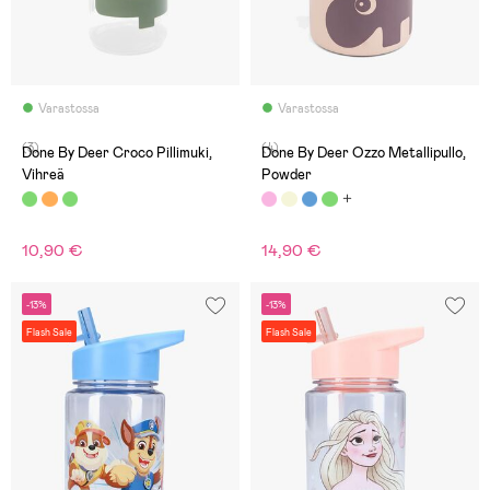
Varastossa
Varastossa
(3)
(4)
Done By Deer Croco Pillimuki,
Done By Deer Ozzo Metallipullo,
Vihreä
Powder
10,90 €
14,90 €
-13%
-13%
Flash Sale
Flash Sale