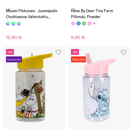
(8)
(8)
Muumi Pikkuisen.. Juomapullo
Done By Deer Tiny Farm
Osoitteessa Valmistettu
Pillimuki, Powder
Muovista, Vaaleanpunainen
12,90 €
9,90 €
-41%
-13%
Superhinta
Flash Sale