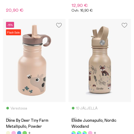
12,90 €
20,90 €
Ovh: 16,90 €
-15%
Flash Sale
Varastossa
10 JÄLJELLÄ
(4)
(11)
Done By Deer Tiny Farm
Elodie Juomapullo, Nordic
Metallipullo, Powder
Woodland