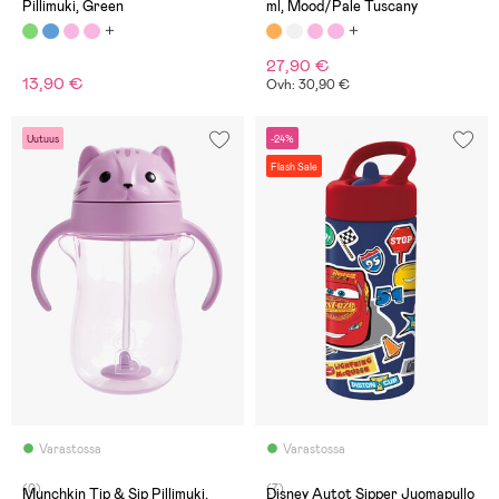
Pillimuki, Green
ml, Mood/Pale Tuscany
27,90 €
13,90 €
Ovh: 30,90 €
Uutuus
-24%
Flash Sale
Varastossa
Varastossa
(0)
(7)
Munchkin Tip & Sip Pillimuki,
Disney Autot Sipper Juomapullo