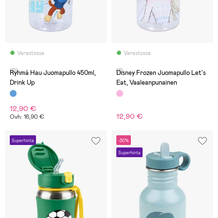
Varastossa
Varastossa
(0)
(1)
Ryhmä Hau Juomapullo 450ml,
Disney Frozen Juomapullo Let's
Drink Up
Eat, Vaaleanpunainen
12,90 €
12,90 €
Ovh: 16,90 €
Superhinta
-30%
Superhinta