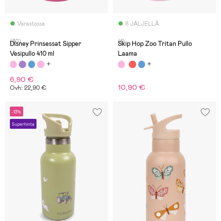
Varastossa
6 JÄLJELLÄ
(30)
(1)
Disney Prinsessat Sipper
Skip Hop Zoo Tritan Pullo
Vesipullo 410 ml
Laama
6,90 €
10,90 €
Ovh: 22,90 €
-13%
Superhinta