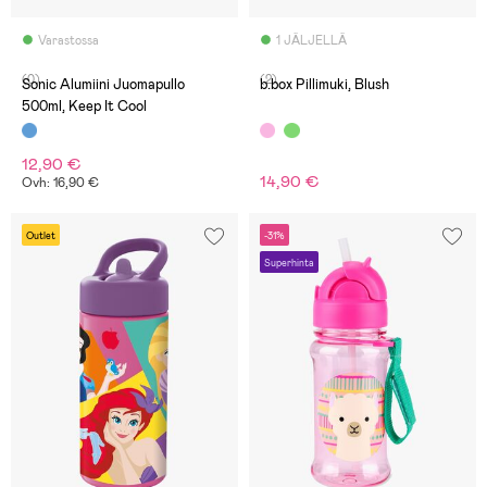
Varastossa
1 JÄLJELLÄ
(0)
(2)
Sonic Alumiini Juomapullo
b.box Pillimuki, Blush
500ml, Keep It Cool
12,90 €
14,90 €
Ovh: 16,90 €
Outlet
-31%
Superhinta