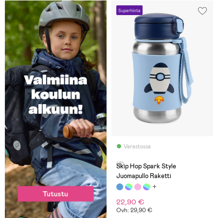
Superhinta
Varastossa
(8)
Skip Hop Spark Style
Juomapullo Raketti
22,90 €
Ovh: 29,90 €