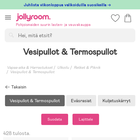
Hoppa
Juhlista viikonloppua valikoiduilla suosikeilla →
till
innehållet
Pohjoismaiden suurin lasten- ja vauvakauppa
Hae
Vesipullot & Termospullot
Vapaa-aika & Harrastukset
Ulkoilu
Retket & Piknik
Vesipullot & Termospullot
Takaisin
Vesipullot & Termospullot
Eväsrasiat
Kuljetuskärryt
Suodata
Lajittele
428 tulosta.