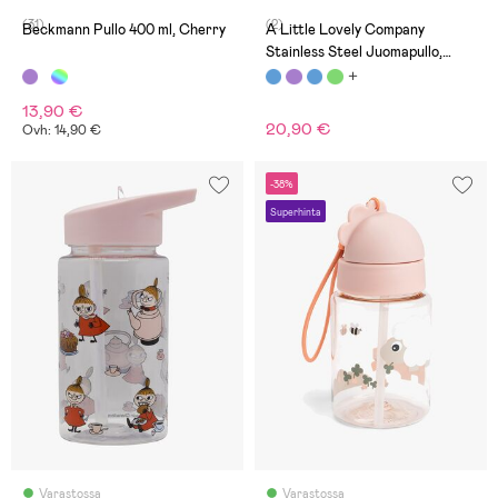
(31)
(2)
Beckmann Pullo 400 ml, Cherry
A Little Lovely Company
Stainless Steel Juomapullo,
Ajoneuvot
13,90 €
20,90 €
Ovh: 14,90 €
-38%
Superhinta
Varastossa
Varastossa