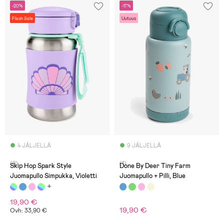
-20%
-17%
Flash Sale
Uutuus
4 JÄLJELLÄ
9 JÄLJELLÄ
(8)
(1)
Skip Hop Spark Style
Done By Deer Tiny Farm
Juomapullo Simpukka, Violetti
Juomapullo + Pilli, Blue
19,90 €
19,90 €
Ovh: 33,90 €