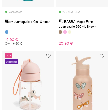
Varastossa
10 JÄLJELLÄ
(0)
(3)
Bluey Juomapullo 410ml, Sininen
FILIBABBA Magic Farm
Juomapullo 350 ml, Brown
12,90 €
20,90 €
Ovh: 16,90 €
-38%
Superhinta