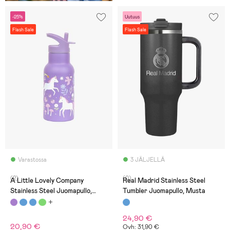
-25%
Uutuus
Flash Sale
Flash Sale
Varastossa
3 JÄLJELLÄ
(2)
(0)
A Little Lovely Company
Real Madrid Stainless Steel
Stainless Steel Juomapullo,
Tumbler Juomapullo, Musta
Unicorn Dreams
24,90 €
20,90 €
Ovh: 31,90 €