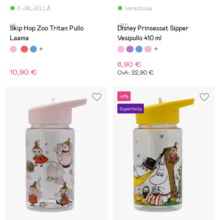
6 JÄLJELLÄ
Varastossa
(1)
(30)
Skip Hop Zoo Tritan Pullo
Disney Prinsessat Sipper
Laama
Vesipullo 410 ml
6,90 €
10,90 €
Ovh: 22,90 €
-41%
Superhinta