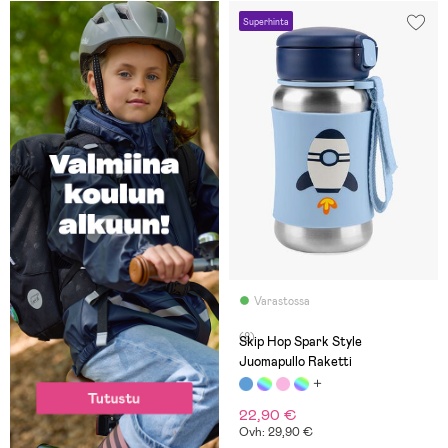
Superhinta
Varastossa
(8)
Skip Hop Spark Style
Juomapullo Raketti
22,90 €
Ovh: 29,90 €