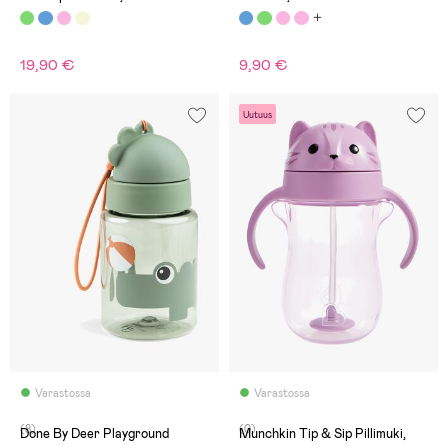
19,90 €
9,90 €
Uutuus
Varastossa
Varastossa
(8)
(0)
Done By Deer Playground
Munchkin Tip & Sip Pillimuki,