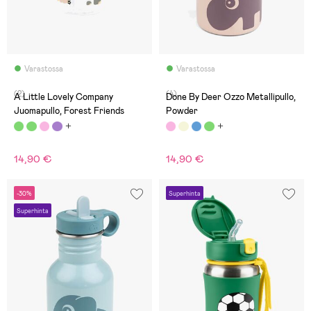
Varastossa
Varastossa
(2)
(4)
A Little Lovely Company
Done By Deer Ozzo Metallipullo,
Juomapullo, Forest Friends
Powder
14,90 €
14,90 €
-30%
Superhinta
Superhinta