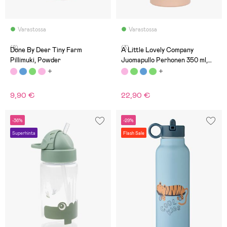
Varastossa
Varastossa
(8)
(3)
Done By Deer Tiny Farm
A Little Lovely Company
Pillimuki, Powder
Juomapullo Perhonen 350 ml,
Vaaleanpunainen
9,90 €
22,90 €
-36%
-29%
Superhinta
Flash Sale