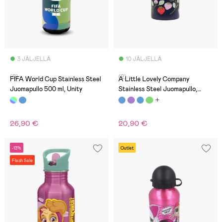
3 JÄLJELLÄ
10 JÄLJELLÄ
(0)
(2)
FIFA World Cup Stainless Steel
A Little Lovely Company
Juomapullo 500 ml, Unity
Stainless Steel Juomapullo,
Strawberries
26,90 €
20,90 €
-13%
Outlet
Flash Sale