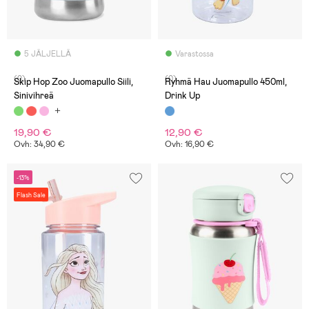
5 JÄLJELLÄ
Varastossa
(0)
(0)
Skip Hop Zoo Juomapullo Siili,
Ryhmä Hau Juomapullo 450ml,
Sinivihreä
Drink Up
19,90 €
12,90 €
Ovh: 34,90 €
Ovh: 16,90 €
-13%
Flash Sale