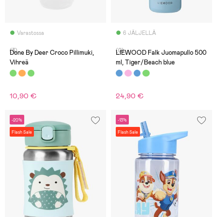
Varastossa
6 JÄLJELLÄ
(3)
(0)
Done By Deer Croco Pillimuki,
LIEWOOD Falk Juomapullo 500
Vihreä
ml, Tiger/Beach blue
10,90 €
24,90 €
-20%
-13%
Flash Sale
Flash Sale