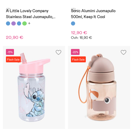
(2)
(0)
A Little Lovely Company
Sonic Alumiini Juomapullo
Stainless Steel Juomapullo,
500ml, Keep It Cool
Ajoneuvot
12,90 €
20,90 €
Ovh: 16,90 €
-13%
-22%
Flash Sale
Flash Sale