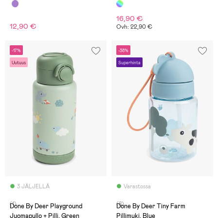
Cat
16,90 €
12,90 €
Ovh: 22,90 €
-17%
-38%
Uutuus
Superhinta
3 JÄLJELLÄ
Varastossa
(1)
(8)
Done By Deer Playground
Done By Deer Tiny Farm
Juomapullo + Pilli, Green
Pillimuki, Blue