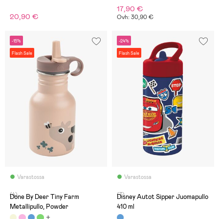
17,90 €
20,90 €
Ovh: 30,90 €
-15%
-24%
Flash Sale
Flash Sale
Varastossa
Varastossa
(4)
(7)
Done By Deer Tiny Farm
Disney Autot Sipper Juomapullo
Metallipullo, Powder
410 ml