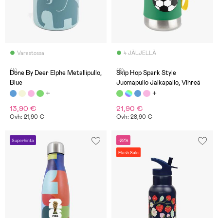
Varastossa
4 JÄLJELLÄ
(4)
(8)
Done By Deer Elphe Metallipullo,
Skip Hop Spark Style
Blue
Juomapullo Jalkapallo, Vihreä
13,90 €
21,90 €
Ovh: 21,90 €
Ovh: 28,90 €
Superhinta
-22%
Flash Sale