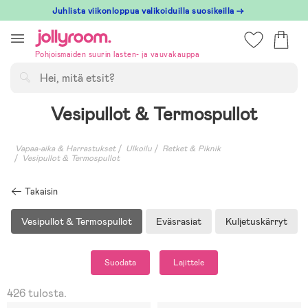
Hoppa
Juhlista viikonloppua valikoiduilla suosikeilla →
till
innehållet
Pohjoismaiden suurin lasten- ja vauvakauppa
Hae
Vesipullot & Termospullot
Vapaa-aika & Harrastukset
Ulkoilu
Retket & Piknik
Vesipullot & Termospullot
Takaisin
Vesipullot & Termospullot
Eväsrasiat
Kuljetuskärryt
Suodata
Lajittele
426 tulosta.