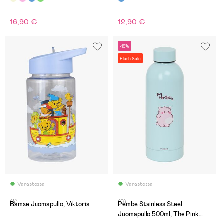
16,90 €
12,90 €
-19%
Flash Sale
Varastossa
Varastossa
(4)
(0)
Bamse Juomapullo, Viktoria
Pembe Stainless Steel
Juomapullo 500ml, The Pink