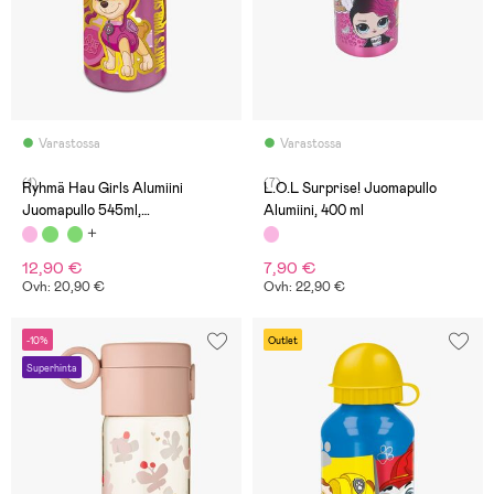
Varastossa
Varastossa
(1)
(7)
Ryhmä Hau Girls Alumiini
L.O.L Surprise! Juomapullo
Juomapullo 545ml,
Alumiini, 400 ml
Vaaleanpunainen
12,90 €
7,90 €
Ovh: 20,90 €
Ovh: 22,90 €
-10%
Outlet
Superhinta