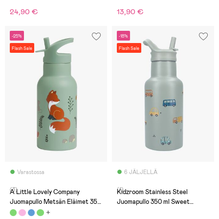
24,90 €
13,90 €
-25%
-18%
Flash Sale
Flash Sale
Varastossa
6 JÄLJELLÄ
(3)
(1)
A Little Lovely Company
Kidzroom Stainless Steel
Juomapullo Metsän Eläimet 350
Juomapullo 350 ml Sweet
ml, Vihreä
Cuddles, Vihreä