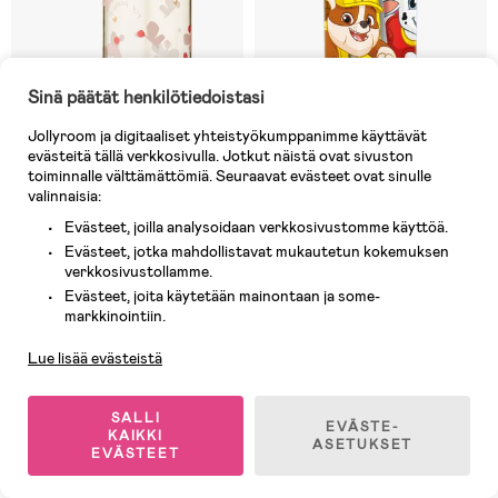
Sinä päätät henkilötiedoistasi
Jollyroom ja digitaaliset yhteistyökumppanimme käyttävät
evästeitä tällä verkkosivulla. Jotkut näistä ovat sivuston
Varastossa
7 JÄLJELLÄ
toiminnalle välttämättömiä. Seuraavat evästeet ovat sinulle
valinnaisia:
(2)
(22)
LIEWOOD Clemence
Ryhmä Hau Juomapullo 400 ml
Juomapullo 350 ml,
Alumiini, Vaaleanpunainen
Evästeet, joilla analysoidaan verkkosivustomme käyttöä.
Butterfly/Apple blossom
Evästeet, jotka mahdollistavat mukautetun kokemuksen
verkkosivustollamme.
7,90 €
Evästeet, joita käytetään mainontaan ja some-
17,90 €
Ovh: 16,90 €
Asiakaspalvelu
markkinointiin.
Lue lisää evästeistä
Superhinta
SALLI
EVÄSTE-
KAIKKI
ASETUKSET
EVÄSTEET