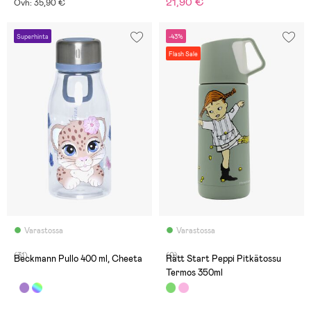
21,90 €
Ovh: 35,90 €
Superhinta
-43%
Flash Sale
Varastossa
Varastossa
(31)
(0)
Beckmann Pullo 400 ml, Cheeta
Rätt Start Peppi Pitkätossu
Termos 350ml