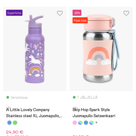
Superhinta
-22%
Flash Sale
Varastossa
7 JÄLJELLÄ
(3)
(8)
A Little Lovely Company
Skip Hop Spark Style
Stainless steel XL Juomapullo,
Juomapullo Sateenkaari
Unicorn Dreams
24,90 €