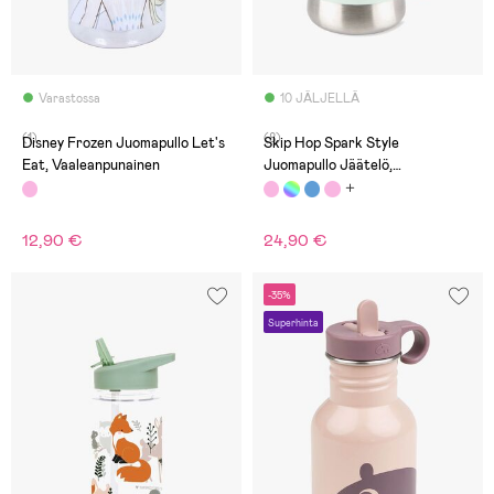
Varastossa
10 JÄLJELLÄ
(1)
(8)
Disney Frozen Juomapullo Let's
Skip Hop Spark Style
Eat, Vaaleanpunainen
Juomapullo Jäätelö,
Vaaleanpunainen
12,90 €
24,90 €
-35%
Superhinta