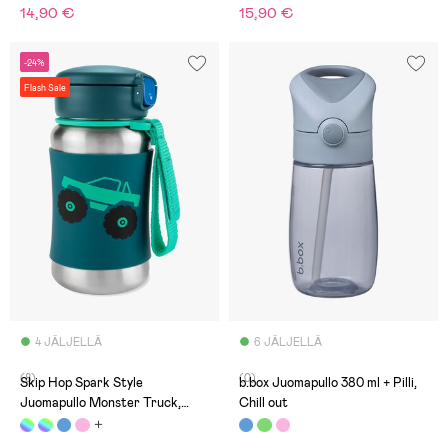
14,90 €
15,90 €
-24%
Flash Sale
4 JÄLJELLÄ
6 JÄLJELLÄ
(8)
(0)
Skip Hop Spark Style
b.box Juomapullo 380 ml + Pilli,
Juomapullo Monster Truck,
Chill out
Vihreä