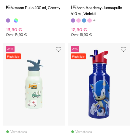
(31)
(30)
Beckmann Pullo 400 ml, Cherry
Unicorn Academy Juomapullo
410 ml, Violetti
13,90 €
12,90 €
Ovh: 14,90 €
Ovh: 16,90 €
-25%
-13%
Flash Sale
Flash Sale
Varastossa
Varastossa