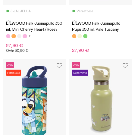
8 JÄLJELLÄ
Varastossa
(0)
(0)
LIEWOOD Falk Juomapullo 350
LIEWOOD Falk Juomapullo
ml, Mini Cherry Heart/Rosey
Pupu 350 ml, Pale Tuscany
27,90 €
27,90 €
Ovh: 30,90 €
-13%
-13%
Flash Sale
Superhinta