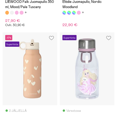
(0)
(11)
LIEWOOD Falk Juomapullo 350
Elodie Juomapullo, Nordic
ml, Mood/Pale Tuscany
Woodland
27,90 €
22,90 €
Ovh: 30,90 €
-17%
Superhinta
Superhinta
2 JÄLJELLÄ
Varastossa