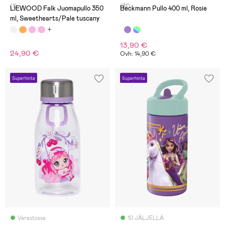
(1)
(31)
LIEWOOD Falk Juomapullo 350
Beckmann Pullo 400 ml, Rosie
ml, Sweethearts/Pale tuscany
13,90 €
24,90 €
Ovh: 14,90 €
Superhinta
Superhinta
Varastossa
10 JÄLJELLÄ