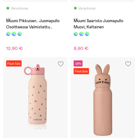
Varastossa
Varastossa
(8)
(8)
Muumi Pikkuisen.. Juomapullo
Muumi Saaristo Juomapullo
Osoitteessa Valmistettu
Muovi, Keltainen
Muovista, Vaaleanpunainen
12,90 €
9,90 €
Flash Sale
-26%
Flash Sale