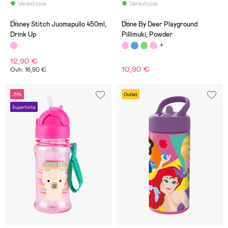
Varastossa
Varastossa
(1)
(8)
Disney Stitch Juomapullo 450ml,
Done By Deer Playground
Drink Up
Pillimuki, Powder
12,90 €
10,90 €
Ovh: 16,90 €
-31%
Outlet
Superhinta