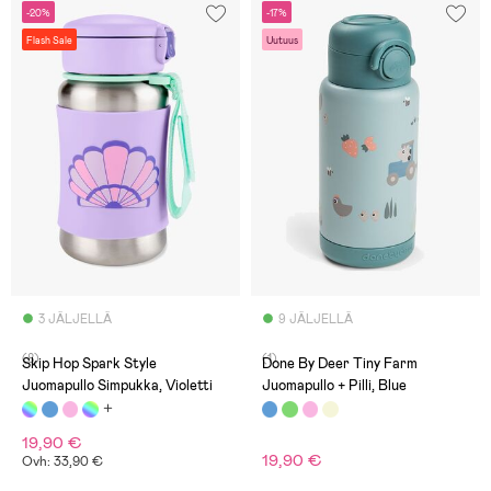
-20%
-17%
Flash Sale
Uutuus
3 JÄLJELLÄ
9 JÄLJELLÄ
(8)
(1)
Skip Hop Spark Style
Done By Deer Tiny Farm
Juomapullo Simpukka, Violetti
Juomapullo + Pilli, Blue
19,90 €
19,90 €
Ovh: 33,90 €