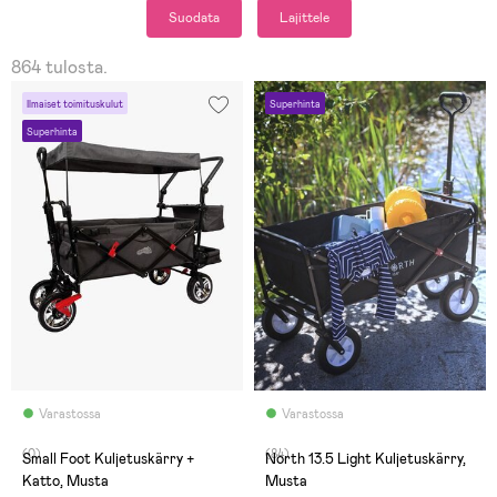
Suodata
Lajittele
864 tulosta.
Ilmaiset toimituskulut
Superhinta
Superhinta
Varastossa
Varastossa
(0)
(84)
Small Foot Kuljetuskärry +
North 13.5 Light Kuljetuskärry,
Katto, Musta
Musta