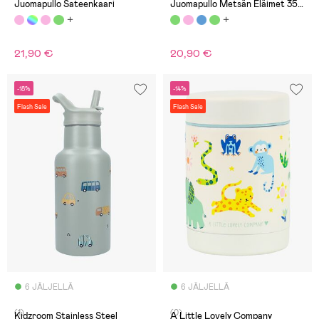
Juomapullo Sateenkaari
Juomapullo Metsän Eläimet 350
ml, Vihreä
21,90 €
20,90 €
-18%
-14%
Flash Sale
Flash Sale
6 JÄLJELLÄ
6 JÄLJELLÄ
(1)
(0)
Kidzroom Stainless Steel
A Little Lovely Company