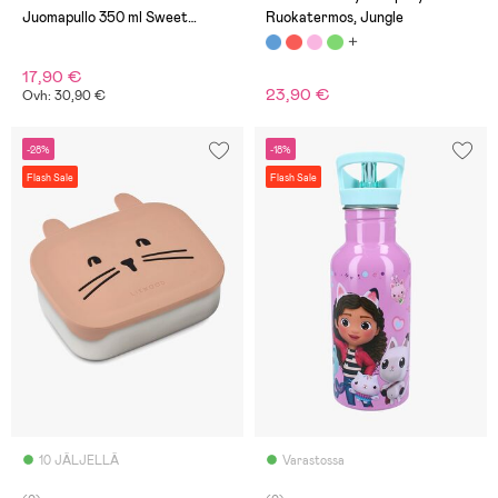
Juomapullo 350 ml Sweet
Ruokatermos, Jungle
Cuddles, Vihreä
17,90 €
23,90 €
Ovh: 30,90 €
-28%
-18%
Flash Sale
Flash Sale
10 JÄLJELLÄ
Varastossa