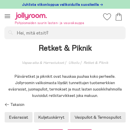
Hoppa
Juhlista viikonloppua valikoiduilla suosikeilla →
till
innehållet
Pohjoismaiden suurin lasten- ja vauvakauppa
Hae
Retket & Piknik
Vapaa-aika & Harrastukset
Ulkoilu
Retket & Piknik
Päiväretket ja piknikit ovat hauskaa puuhaa koko perheelle.
Jollyroomin valikoimasta löydät tunnettujen tuotemerkkien
eväsrasiat, juomapullot, termokset ja muut lasten suosikkihahmoilla
kuvioidut retkitarvikkeet joka makuun.
Takaisin
Eväsrasiat
Kuljetuskärryt
Vesipullot & Termospullot