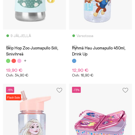
9 JÄLJELLÄ
Varastossa
(0)
(0)
Skip Hop Zoo Juomapullo Siili,
Ryhmä Hau Juomapullo 450ml,
Sinivihreä
Drink Up
19,90 €
12,90 €
Ovh: 34,90 €
Ovh: 16,90 €
-13%
-73%
Flash Sale