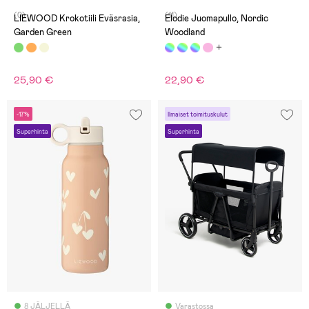
(0)
(11)
LIEWOOD Krokotiili Eväsrasia,
Elodie Juomapullo, Nordic
Garden Green
Woodland
25,90 €
22,90 €
-17%
Ilmaiset toimituskulut
Superhinta
Superhinta
8 JÄLJELLÄ
Varastossa