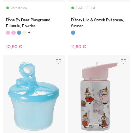
Varastossa
8 JÄLJELLÄ
(8)
(0)
Done By Deer Playground
Disney Lilo & Stitch Eväsrasia,
Pillimuki, Powder
Sininen
10,90 €
11,90 €