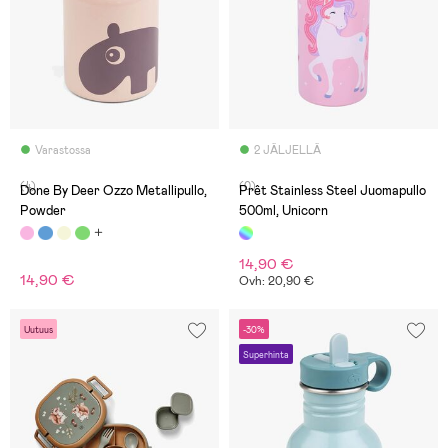
Varastossa
2 JÄLJELLÄ
(4)
(0)
Done By Deer Ozzo Metallipullo,
Prêt Stainless Steel Juomapullo
Powder
500ml, Unicorn
14,90 €
14,90 €
Ovh: 20,90 €
Uutuus
-30%
Superhinta