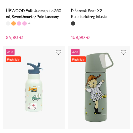
(1)
(5)
LIEWOOD Falk Juomapullo 350
Pinepeak Seat X2
ml, Sweethearts/Pale tuscany
Kuljetuskärry, Musta
24,90 €
159,90 €
-25%
-43%
Flash Sale
Flash Sale