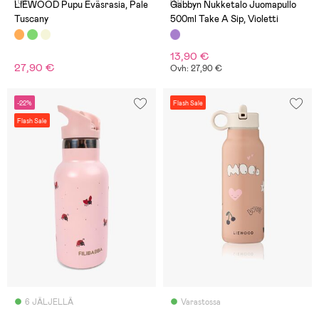
(0)
(0)
LIEWOOD Pupu Eväsrasia, Pale
Gabbyn Nukketalo Juomapullo
Tuscany
500ml Take A Sip, Violetti
13,90 €
27,90 €
Ovh: 27,90 €
-22%
Flash Sale
Flash Sale
6 JÄLJELLÄ
Varastossa