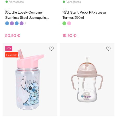
Varastossa
Varastossa
(2)
(0)
A Little Lovely Company
Rätt Start Peppi Pitkätossu
Stainless Steel Juomapullo,
Termos 350ml
Ajoneuvot
20,90 €
15,90 €
-13%
Flash Sale