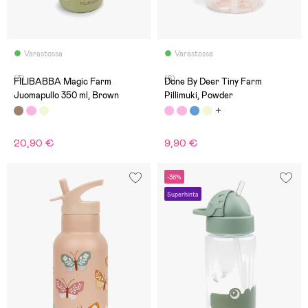
Varastossa
Varastossa
(3)
(8)
FILIBABBA Magic Farm
Done By Deer Tiny Farm
Juomapullo 350 ml, Brown
Pillimuki, Powder
20,90 €
9,90 €
-36%
Superhinta