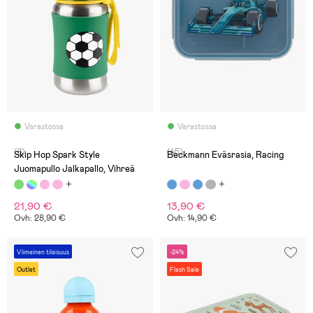
Varastossa
Varastossa
(8)
(45)
Skip Hop Spark Style
Beckmann Eväsrasia, Racing
Juomapullo Jalkapallo, Vihreä
21,90 €
13,90 €
Ovh: 28,90 €
Ovh: 14,90 €
Viimeinen tilaisuus
-24%
Outlet
Flash Sale