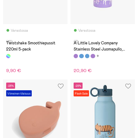
Varastossa
Varastossa
(10)
(2)
Twistshake Smoothiepussit
A Little Lovely Company
220ml 5-pack
Stainless Steel Juomapullo,
Unicorn Dreams
9,90 €
20,90 €
-28%
-29%
Viimeinen tilaisuus
Flash Sale