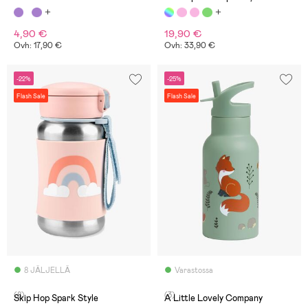
4,90 €
19,90 €
Ovh: 17,90 €
Ovh: 33,90 €
-22%
-25%
Flash Sale
Flash Sale
8 JÄLJELLÄ
Varastossa
(8)
(3)
Skip Hop Spark Style
A Little Lovely Company