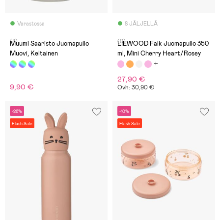
Varastossa
8 JÄLJELLÄ
(8)
(0)
Muumi Saaristo Juomapullo
LIEWOOD Falk Juomapullo 350
Muovi, Keltainen
ml, Mini Cherry Heart/Rosey
27,90 €
9,90 €
Ovh: 30,90 €
-26%
-10%
Flash Sale
Flash Sale