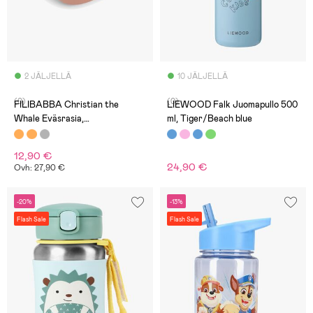
2 JÄLJELLÄ
10 JÄLJELLÄ
(0)
(0)
FILIBABBA Christian the
LIEWOOD Falk Juomapullo 500
Whale Eväsrasia,
ml, Tiger/Beach blue
Vaaleanpunainen
12,90 €
24,90 €
Ovh: 27,90 €
-20%
-13%
Flash Sale
Flash Sale