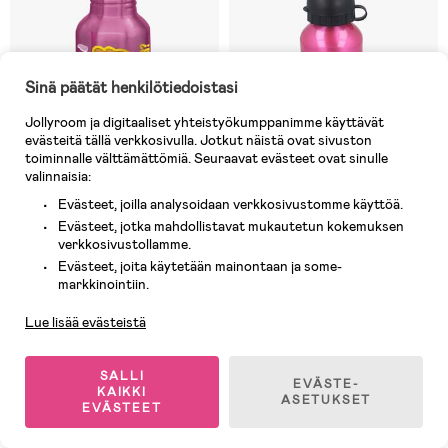
Sinä päätät henkilötiedoistasi
Jollyroom ja digitaaliset yhteistyökumppanimme käyttävät
evästeitä tällä verkkosivulla. Jotkut näistä ovat sivuston
toiminnalle välttämättömiä. Seuraavat evästeet ovat sinulle
valinnaisia:
Evästeet, joilla analysoidaan verkkosivustomme käyttöä.
Varastossa
Varastossa
Evästeet, jotka mahdollistavat mukautetun kokemuksen
verkkosivustollamme.
(1)
(7)
Ryhmä Hau Girls Alumiini
L.O.L Surprise! Juomapullo
Evästeet, joita käytetään mainontaan ja some-
Asiakaspalvelu
Juomapullo 545ml,
Alumiini, 400 ml
markkinointiin.
Vaaleanpunainen
Lue lisää evästeistä
12,90 €
7,90 €
Ovh: 20,90 €
Ovh: 22,90 €
SALLI
EVÄSTE-
KAIKKI
ASETUKSET
EVÄSTEET
1
/
15