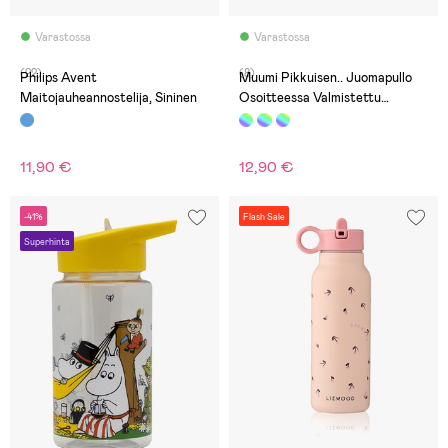
Varastossa
Varastossa
(22)
(8)
Philips Avent
Muumi Pikkuisen.. Juomapullo
Maitojauheannostelija, Sininen
Osoitteessa Valmistettu
Muovista, Vaaleanpunainen
11,90 €
12,90 €
-41%
Flash Sale
Superhinta