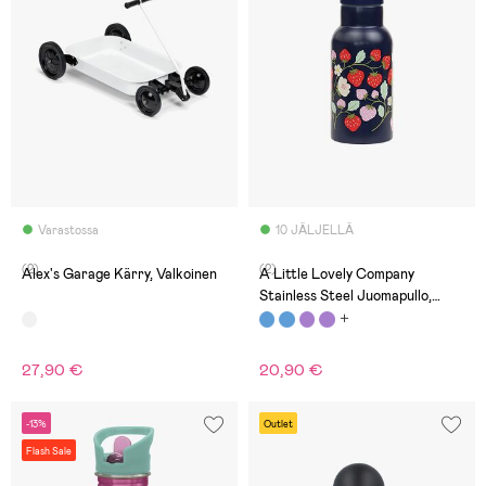
Varastossa
10 JÄLJELLÄ
(2)
(2)
Alex's Garage Kärry, Valkoinen
A Little Lovely Company
Stainless Steel Juomapullo,
Strawberries
27,90 €
20,90 €
-13%
Outlet
Flash Sale