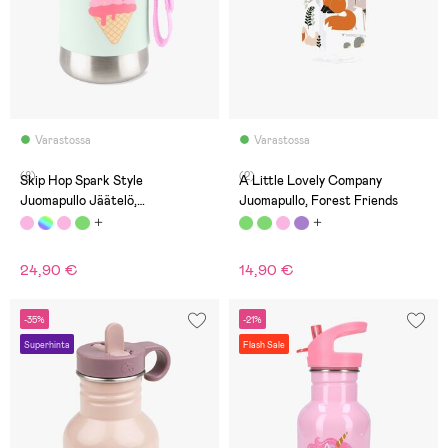
Varastossa
Varastossa
(8)
(2)
Skip Hop Spark Style
A Little Lovely Company
Juomapullo Jäätelö,
Juomapullo, Forest Friends
Vaaleanpunainen
24,90 €
14,90 €
-35%
-21%
Superhinta
Flash Sale