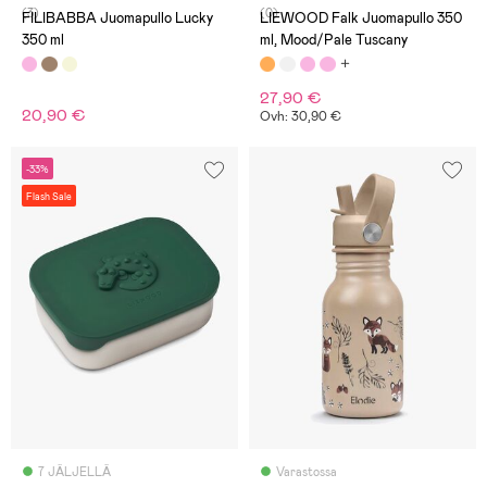
(3)
(0)
FILIBABBA Juomapullo Lucky
LIEWOOD Falk Juomapullo 350
350 ml
ml, Mood/Pale Tuscany
27,90 €
20,90 €
Ovh: 30,90 €
-33%
Flash Sale
7 JÄLJELLÄ
Varastossa