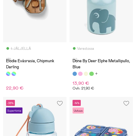
4 JÄLJELLÄ
Varastossa
(0)
(4)
Elodie Eväsrasia, Chipmunk
Done By Deer Elphe Metallipullo,
Darling
Blue
13,90 €
22,90 €
Ovh: 21,90 €
-38%
-14%
Superhinta
Uutuus