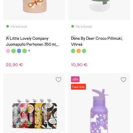
Varastossa
Varastossa
(3)
(3)
A Little Lovely Company
Done By Deer Croco Pillimuki,
Juomapullo Perhonen 350 ml,
Vihreä
Vaaleanpunainen
22,90 €
10,90 €
-25%
Flash Sale