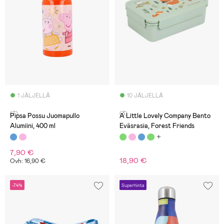
1 JÄLJELLÄ
10 JÄLJELLÄ
(7)
(3)
Pipsa Possu Juomapullo
A Little Lovely Company Bento
Alumiini, 400 ml
Eväsrasia, Forest Friends
7,90 €
18,90 €
Ovh: 16,90 €
-74%
Superhinta