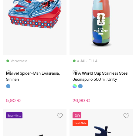
Varastossa
4 JÄLJELLÄ
(2)
(0)
Marvel Spider-Man Eväsrasia,
FIFA World Cup Stainless Steel
Sininen
Juomapullo 500 ml, Unity
5,90 €
26,90 €
Superhinta
-22%
Flash Sale