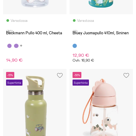
Varastossa
Varastossa
(30)
(0)
Beckmann Pullo 400 ml, Cheeta
Bluey Juomapullo 410ml, Sininen
12,90 €
14,90 €
Ovh: 16,90 €
-13%
-38%
Superhinta
Superhinta