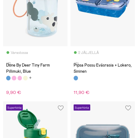
Varastossa
2 JÄLJELLÄ
(8)
(0)
Done By Deer Tiny Farm
Pipsa Possu Eväsrasia + Lokero,
Pillimuki, Blue
Sininen
9,90 €
11,90 €
Superhinta
Superhinta