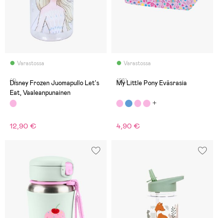
Varastossa
Varastossa
(1)
(26)
Disney Frozen Juomapullo Let's
My Little Pony Eväsrasia
Eat, Vaaleanpunainen
12,90 €
4,90 €