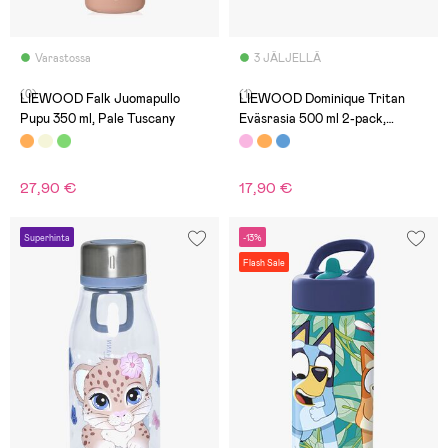
Varastossa
3 JÄLJELLÄ
(0)
(1)
LIEWOOD Falk Juomapullo
LIEWOOD Dominique Tritan
Pupu 350 ml, Pale Tuscany
Eväsrasia 500 ml 2-pack,
Peach/Sea shell
27,90 €
17,90 €
Superhinta
-13%
Flash Sale