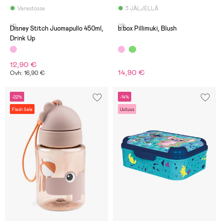
Varastossa
3 JÄLJELLÄ
(1)
(2)
Disney Stitch Juomapullo 450ml,
b.box Pillimuki, Blush
Drink Up
12,90 €
14,90 €
Ovh: 16,90 €
-22%
-14%
Flash Sale
Uutuus