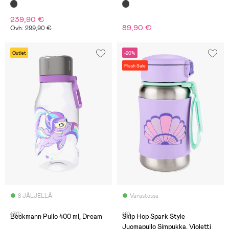
239,90 €
89,90 €
Ovh: 299,90 €
Outlet
-20%
Flash Sale
8 JÄLJELLÄ
Varastossa
(30)
(8)
Beckmann Pullo 400 ml, Dream
Skip Hop Spark Style
Juomapullo Simpukka, Violetti