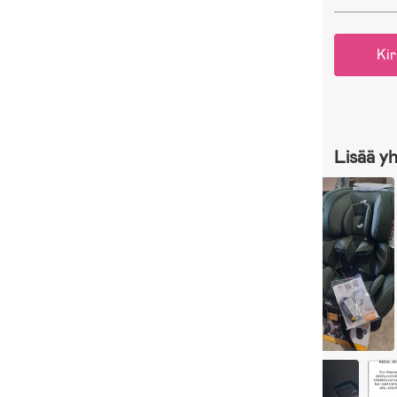
Kir
Lisää y