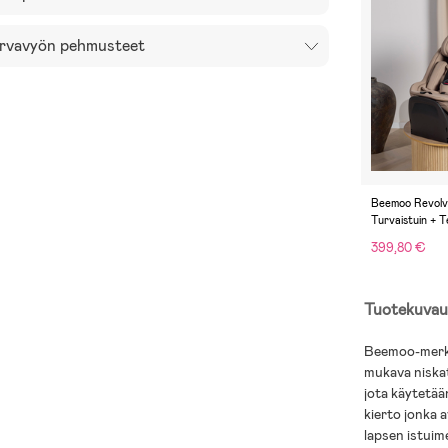
rvavyön pehmusteet
Beemoo Revolve
Turvaistuin + T
Taupe
399,80 €
Tuotekuvau
Beemoo-merkin
mukava niskat
jota käytetää
kierto jonka 
lapsen istuim