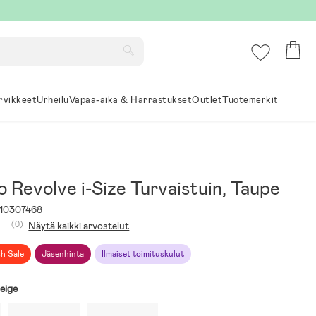
rvikkeet
Urheilu
Vapaa-aika & Harrastukset
Outlet
Tuotemerkit
 Revolve i-Size Turvaistuin, Taupe
10307468
(0)
Näytä kaikki arvostelut
sh Sale
Jäsenhinta
Ilmaiset toimituskulut
eige