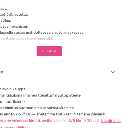
jaat.
det 360 astetta.
ustilaa.
llistusmekanismi.
a lapselle suojaa mahdollisessa sivutörmäyksessä.
asentoon säädettävä pääntuki.
nus ISOFIX-telakan avulla.
issä malleihin: Beemoo Revolve i-Size ISOFIX-telakka.
Lue lisää
rmitus: 19,5 kg.
isältyy: vastasyntyneen lisäosa.
te
 0 kk+.
iteltu pituus: 40–105 cm.
n avoin kauppa
ron tilauksiin ilmainen toimitus* noutopisteelle
 - Lue lisää ->
turvaistuin lapsellesi!
a toimitus suoraan omalta varastoltamme
rvaistuinoppaaseemme, jossa autamme sinua valitsemaan lapsellesi
sin ennen klo 13.00 – lähetämme tilauksen jo samana päivänä!
stuimen. Täältä löydät vinkkejä lastenistuimista, i-Size-istuimista,
ta on voimassa kirjautuneille jäsenille 13/8 klo 15.00 asti.
Löydä lisää
vot menosuuntaan asennettavista turvaistuimista sekä ohjeita oikeaan
uotteita täältä
.