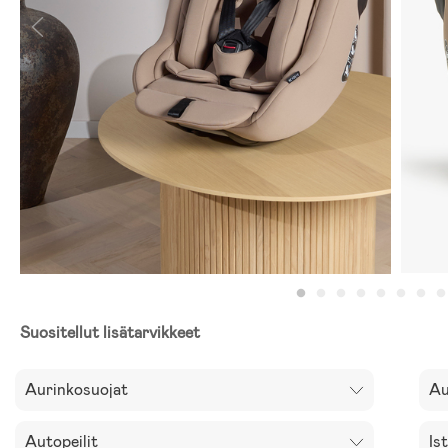
Suositellut lisätarvikkeet
Aurinkosuojat
Au
Autopeilit
Is