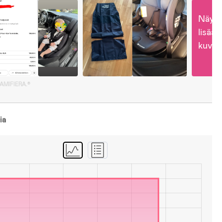
Näytä
lisää 
kuvia
GAMIFIERA.®
ia