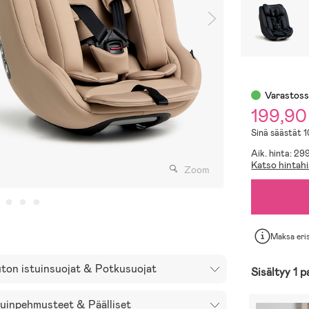
Varastos
199,90
Sinä säästät 
Aik. hinta: 29
Katso hintahi
Zoom
Maksa eri
ton istuinsuojat & Potkusuojat
Sisältyy 1 p
tuinpehmusteet & Päälliset