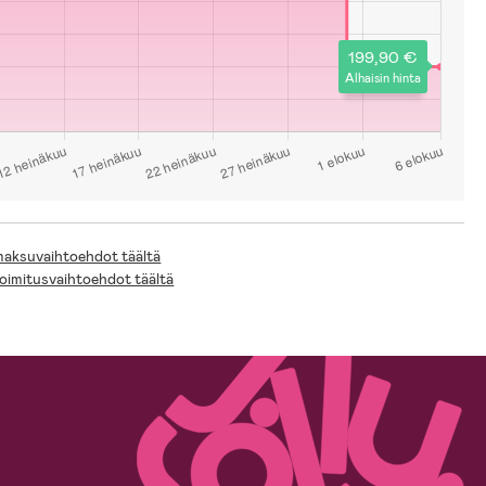
199,90 €
Alhaisin hinta
 maksuvaihtoehdot täältä
toimitusvaihtoehdot täältä