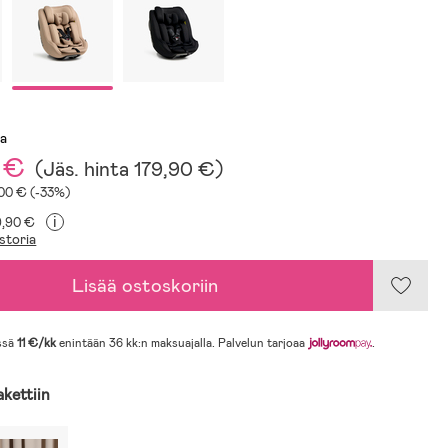
sa
 €
(
Jäs. hinta
179,90 €
)
100 € (-33%)
i
9,90 €
storia
Lisää ostoskoriin
ssä
11 €/kk
enintään 36 kk:n maksuajalla. Palvelun tarjoaa
.
akettiin