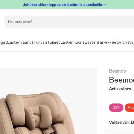
Juhlista viikonloppua valikoiduilla suosikeilla →
Hae
ngät
Lastenvaunut
Turvaistuimet
Lastenhuone
Lastentarvikkeet
Äitiysta
Beemoo
Beemoo
Artikkelinro.
-33%
Fla
Valitse väri:
B