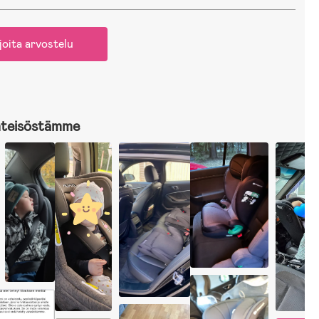
joita arvostelu
hteisöstämme