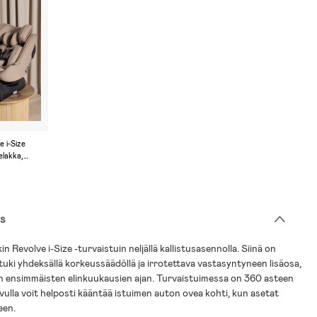
 i-Size
elakka,
s
 Revolve i-Size -turvaistuin neljällä kallistusasennolla. Siinä on
uki yhdeksällä korkeussäädöllä ja irrotettava vastasyntyneen lisäosa,
n ensimmäisten elinkuukausien ajan. Turvaistuimessa on 360 asteen
avulla voit helposti kääntää istuimen auton ovea kohti, kun asetat
een.