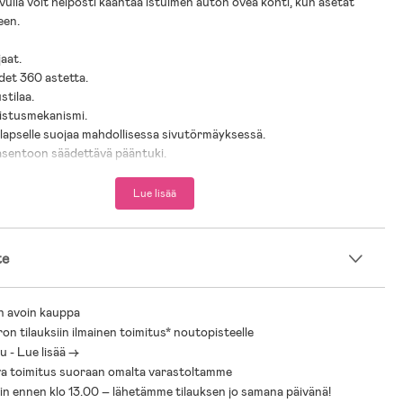
avulla voit helposti kääntää istuimen auton ovea kohti, kun asetat
een.
jaat.
det 360 astetta.
ustilaa.
llistusmekanismi.
a lapselle suojaa mahdollisessa sivutörmäyksessä.
asentoon säädettävä pääntuki.
nus ISOFIX-telakan avulla.
issä malleihin: Beemoo Revolve i-Size ISOFIX-telakka.
Lue lisää
rmitus: 19,5 kg.
isältyy: vastasyntyneen lisäosa.
te
 0 kk+.
iteltu pituus: 40–105 cm.
n avoin kauppa
ron tilauksiin ilmainen toimitus* noutopisteelle
 - Lue lisää ->
turvaistuin lapsellesi!
a toimitus suoraan omalta varastoltamme
rvaistuinoppaaseemme, jossa autamme sinua valitsemaan lapsellesi
sin ennen klo 13.00 – lähetämme tilauksen jo samana päivänä!