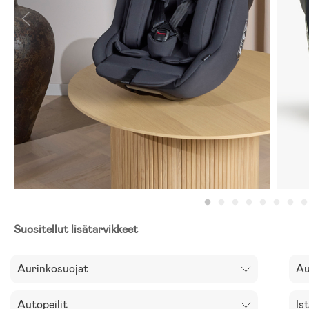
Suositellut lisätarvikkeet
Aurinkosuojat
Au
Autopeilit
Is