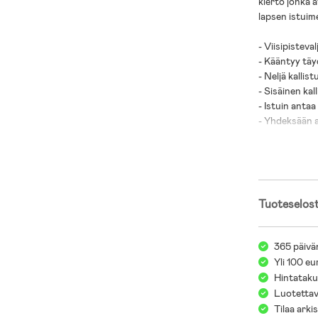
kierto jonka 
lapsen istuim
- Viisipisteval
- Kääntyy täy
- Neljä kallist
- Sisäinen ka
- Istuin anta
- Yhdeksään 
- Helppo asen
- Yhdistettäv
- Enimmäiskuo
Pakkaukseen s
Tuoteselos
- Ikäsuositus:
- Lapsen suos
365 päivä
Yli 100 eu
Hintatakuu
Löydä oikea 
Luotettav
Tervetuloa tu
Tilaa arki