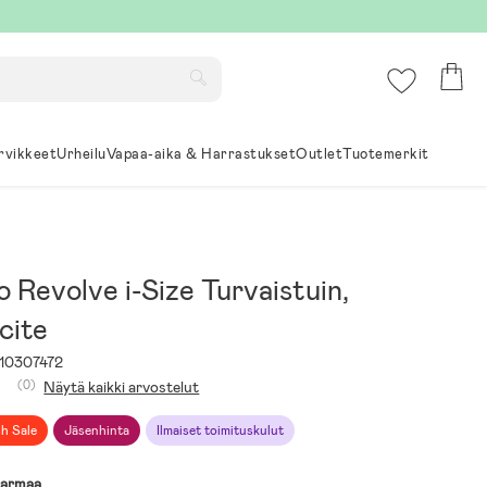
rvikkeet
Urheilu
Vapaa-aika & Harrastukset
Outlet
Tuotemerkit
Revolve i-Size Turvaistuin,
cite
10307472
(0)
Näytä kaikki arvostelut
sh Sale
Jäsenhinta
Ilmaiset toimituskulut
armaa