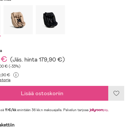
sa
 €
(
Jäs. hinta
179,90 €
)
100 € (-33%)
i
9,90 €
storia
Lisää ostoskoriin
ssä
11 €/kk
enintään 36 kk:n maksuajalla. Palvelun tarjoaa
.
akettiin