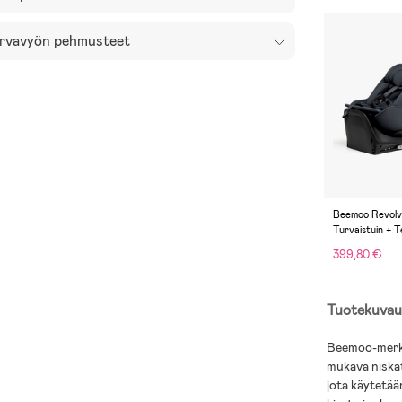
rvavyön pehmusteet
Beemoo Revolve
Turvaistuin + T
Anthracite
399,80 €
Tuotekuvau
Beemoo-merkin
mukava niskat
jota käytetää