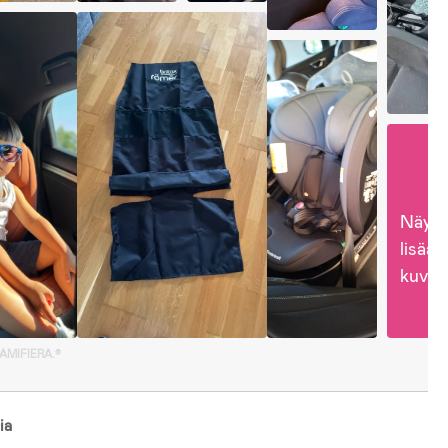
Näytä
lisää 
kuvia
GAMIFIERA.®
ia