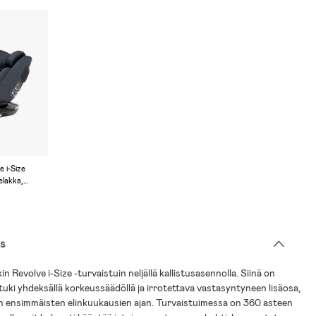
 i-Size
elakka,
s
 Revolve i-Size -turvaistuin neljällä kallistusasennolla. Siinä on
uki yhdeksällä korkeussäädöllä ja irrotettava vastasyntyneen lisäosa,
n ensimmäisten elinkuukausien ajan. Turvaistuimessa on 360 asteen