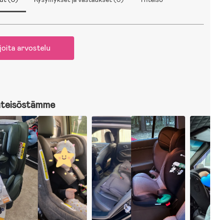
joita arvostelu
hteisöstämme