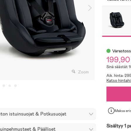
Varastos
199,90
Sinä säästät 
Zoom
Aik. hinta: 29
Katso hintahi
Maksa eri
ton istuinsuojat & Potkusuojat
Sisältyy 1 p
tuinpehmusteet & Päälliset