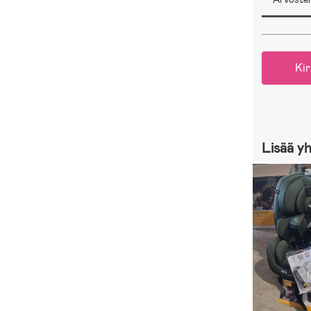
Kir
Lisää y