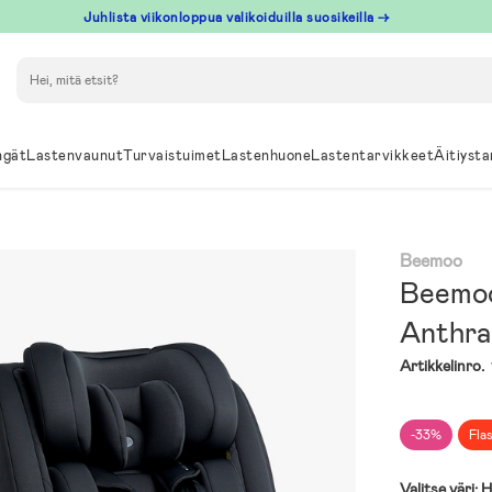
Juhlista viikonloppua valikoiduilla suosikeilla →
Hae
ngät
Lastenvaunut
Turvaistuimet
Lastenhuone
Lastentarvikkeet
Äitiysta
Beemoo
Beemoo 
Anthra
Artikkelinro.
-33%
Fla
Valitse väri:
H