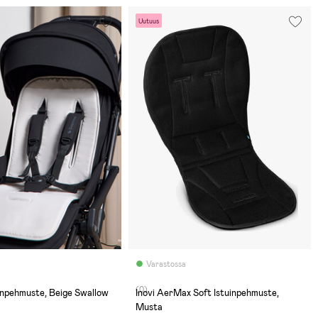
Uutuus
Varastossa
(0)
inpehmuste, Beige Swallow
Inovi AerMax Soft Istuinpehmuste,
Musta