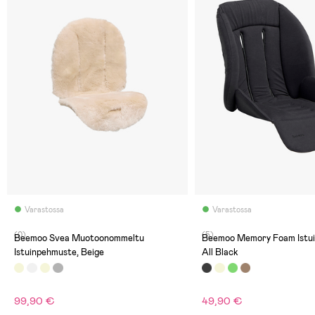
Varastossa
Varastossa
(0)
(5)
Beemoo Svea Muotoonommeltu
Beemoo Memory Foam Istui
Istuinpehmuste, Beige
All Black
99,90 €
49,90 €