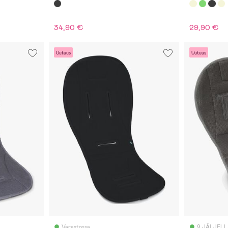
34,90 €
29,90 €
Uutuus
Uutuus
Varastossa
9 JÄLJEL