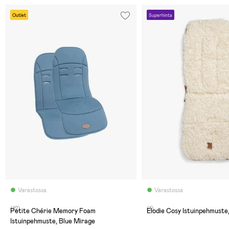
Outlet
Superhinta
Varastossa
Varastossa
(12)
(1)
Petite Chérie Memory Foam
Elodie Cosy Istuinpehmuste
Istuinpehmuste, Blue Mirage