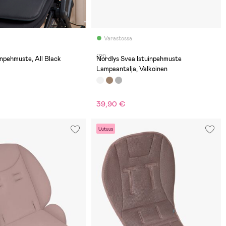
Varastossa
(21)
npehmuste, All Black
Nordlys Svea Istuinpehmuste
Lampaantalja, Valkoinen
39,90 €
Uutuus