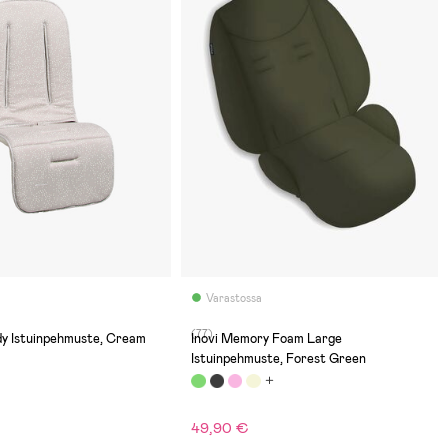
Varastossa
(77)
y Istuinpehmuste, Cream
Inovi Memory Foam Large
Istuinpehmuste, Forest Green
49,90 €