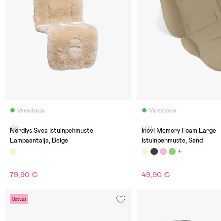
Varastossa
Varastossa
(0)
(77)
Nordlys Svea Istuinpehmuste
Inovi Memory Foam Large
Lampaantalja, Beige
Istuinpehmuste, Sand
79,90 €
49,90 €
Uutuus