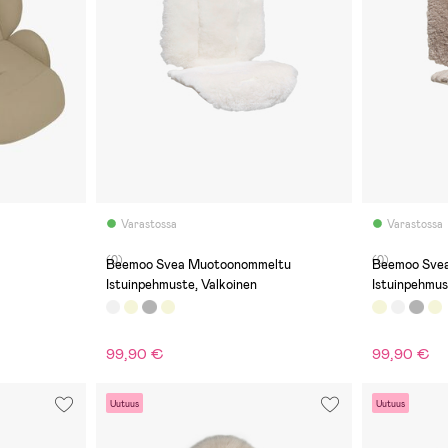
Varastossa
Varastossa
(0)
(0)
Beemoo Svea Muotoonommeltu
Beemoo Svea Muotoonomme
Istuinpehmuste, Valkoinen
Istuinpehmus
99,90 €
99,90 €
Uutuus
Uutuus