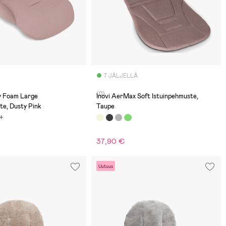
7 JÄLJELLÄ
(0)
y Foam Large
Inovi AerMax Soft Istuinpehmuste,
te, Dusty Pink
Taupe
37,90 €
Uutuus