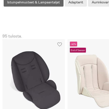
Istuinpehmusteet & Lampaantaljat
Adapterit
Aurinkovar
95 tulosta.
-40%
End of Season