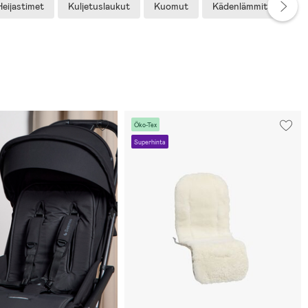
eijastimet
Kuljetuslaukut
Kuomut
Kädenlämmittimet
Öko-Tex
Superhinta