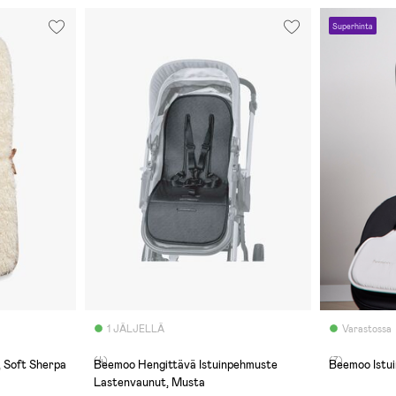
Superhinta
1 JÄLJELLÄ
Varastossa
(4)
(7)
, Soft Sherpa
Beemoo Hengittävä Istuinpehmuste
Beemoo Istu
Lastenvaunut, Musta