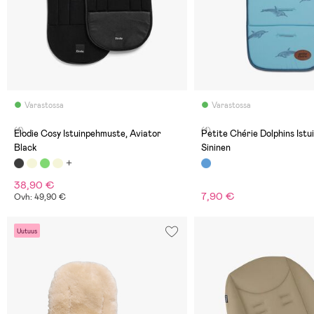
Varastossa
Varastossa
(1)
(1)
Elodie Cosy Istuinpehmuste, Aviator
Petite Chérie Dolphins Ist
Black
Sininen
38,90 €
7,90 €
Ovh: 49,90 €
Uutuus