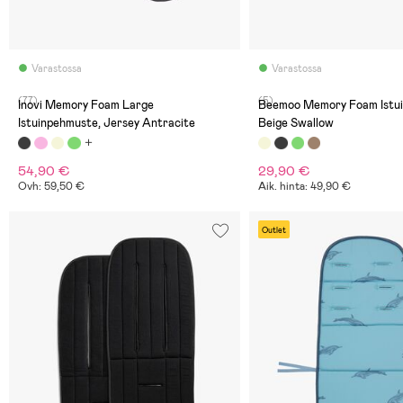
Varastossa
Varastossa
(77)
(5)
Inovi Memory Foam Large
Beemoo Memory Foam Istui
Istuinpehmuste, Jersey Antracite
Beige Swallow
54,90 €
29,90 €
Ovh: 59,50 €
Aik. hinta: 49,90 €
Outlet