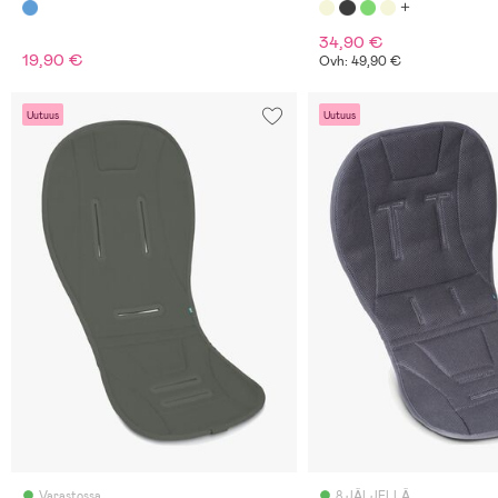
34,90 €
19,90 €
Ovh: 49,90 €
Uutuus
Uutuus
Varastossa
8 JÄLJELLÄ