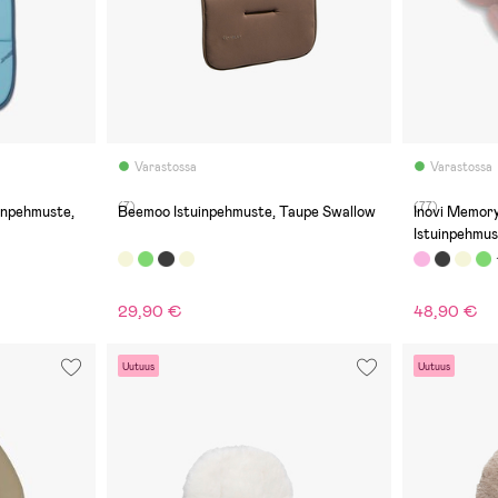
Varastossa
Varastossa
(7)
(77)
uinpehmuste,
Beemoo Istuinpehmuste, Taupe Swallow
Inovi Memor
Istuinpehmus
29,90 €
48,90 €
Uutuus
Uutuus