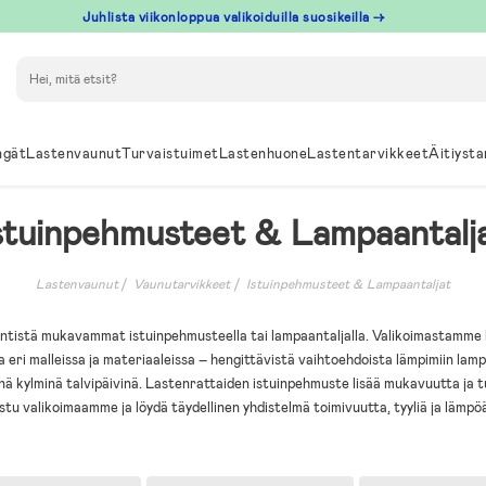
Juhlista viikonloppua valikoiduilla suosikeilla →
Hae
ngät
Lastenvaunut
Turvaistuimet
Lastenhuone
Lastentarvikkeet
Äitiysta
stuinpehmusteet & Lampaantalj
Lastenvaunut
Vaunutarvikkeet
Istuinpehmusteet & Lampaantaljat
entistä mukavammat istuinpehmusteella tai lampaantaljalla. Valikoimastamme 
 eri malleissa ja materiaaleissa – hengittävistä vaihtoehdoista lämpimiin lampa
 kylminä talvipäivinä. Lastenrattaiden istuinpehmuste lisää mukavuutta ja 
stu valikoimaamme ja löydä täydellinen yhdistelmä toimivuutta, tyyliä ja lämpö