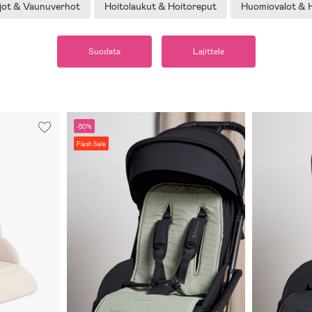
jot & Vaunuverhot
Hoitolaukut & Hoitoreput
Huomiovalot & H
Suodata
Lajittele
-50%
Flash Sale