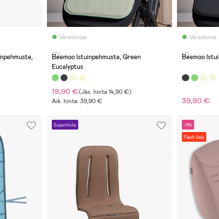
Varastossa
Varastossa
(7)
(7)
npehmuste,
Beemoo Istuinpehmuste, Green
Beemoo Istui
Eucalyptus
19,90 €
(
Jäs. hinta
14,90 €
)
39,90 €
Aik. hinta: 39,90 €
Superhinta
-11%
Flash Sale