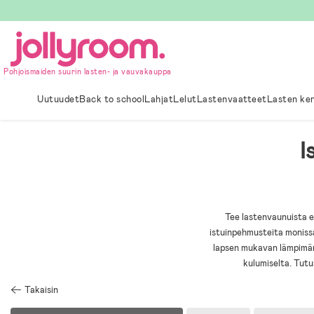
Hoppa
till
innehållet
Pohjoismaiden suurin lasten- ja vauvakauppa
Uutuudet
Back to school
Lahjat
Lelut
Lastenvaatteet
Lasten ke
I
Tee lastenvaunuista 
istuinpehmusteita monissa
lapsen mukavan lämpimänä
kulumiselta. Tutu
Takaisin