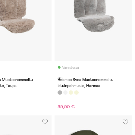
Varastossa
(0)
ltu
Beemoo Svea Muotoonommeltu
te, Taupe
Istuinpehmuste, Harmaa
99,90 €