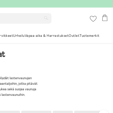
rvikkeet
Urheilu
Vapaa-aika & Harrastukset
Outlet
Tuotemerkit
at
löydät lastenvaunujen
antaljoihin, jotka pitävät
tukea sekä suojaa vaunuja
ä lastenvaunuihin.