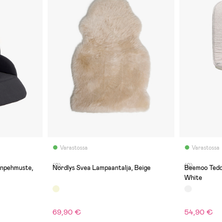
Varastossa
Varastossa
(0)
(0)
npehmuste,
Nordlys Svea Lampaantalja, Beige
Beemoo Tedd
White
69,90 €
54,90 €