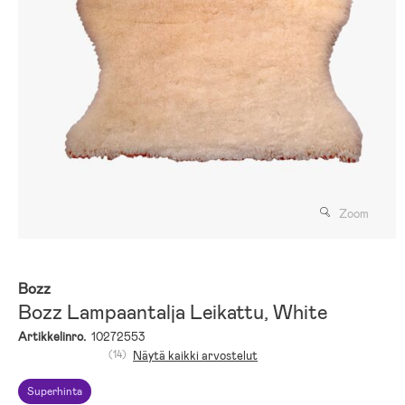
Zoom
Bozz
Bozz Lampaantalja Leikattu, White
Artikkelinro.
10272553
(14)
Näytä kaikki arvostelut
Superhinta