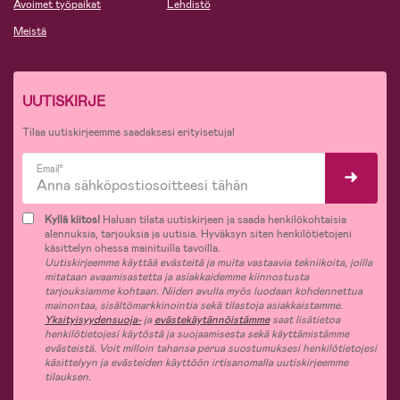
Avoimet työpaikat
Lehdistö
Meistä
UUTISKIRJE
Tilaa uutiskirjeemme saadaksesi erityisetuja!
Email*
Kyllä kiitos!
Haluan tilata uutiskirjeen ja saada henkilökohtaisia
alennuksia, tarjouksia ja uutisia. Hyväksyn siten henkilötietojeni
käsittelyn ohessa mainituilla tavoilla.
Uutiskirjeemme käyttää evästeitä ja muita vastaavia tekniikoita, joilla
mitataan avaamisastetta ja asiakkaidemme kiinnostusta
tarjouksiamme kohtaan. Niiden avulla myös luodaan kohdennettua
mainontaa, sisältömarkkinointia sekä tilastoja asiakkaistamme.
Yksityisyydensuoja-
ja
evästekäytännöistämme
saat lisätietoa
henkilötietojesi käytöstä ja suojaamisesta sekä käyttämistämme
evästeistä. Voit milloin tahansa perua suostumuksesi henkilötietojesi
käsittelyyn ja evästeiden käyttöön irtisanomalla uutiskirjeemme
tilauksen.