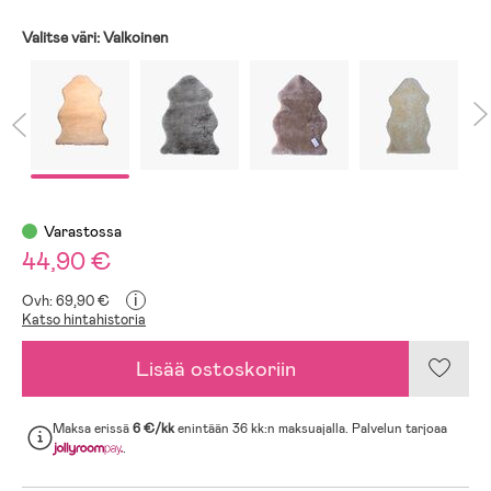
Valitse väri:
Valkoinen
Varastossa
44,90 €
i
Ovh: 69,90 €
Katso hintahistoria
Lisää ostoskoriin
Maksa erissä
6 €/kk
enintään 36 kk:n maksuajalla. Palvelun tarjoaa
.