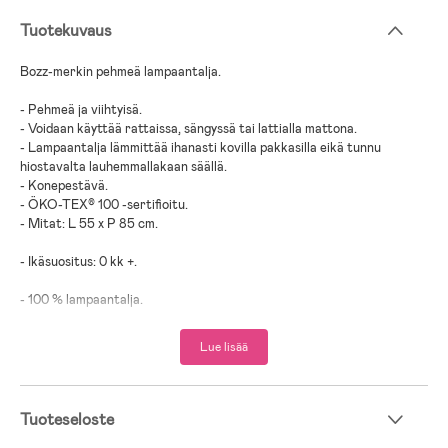
Tuotekuvaus
Bozz-merkin pehmeä lampaantalja.
- Pehmeä ja viihtyisä.
- Voidaan käyttää rattaissa, sängyssä tai lattialla mattona.
- Lampaantalja lämmittää ihanasti kovilla pakkasilla eikä tunnu
hiostavalta lauhemmallakaan säällä.
- Konepestävä.
- ÖKO-TEX® 100 -sertifioitu.
- Mitat: L 55 x P 85 cm.
- Ikäsuositus: 0 kk +.
- 100 % lampaantalja.
Lue lisää
Tuoteseloste