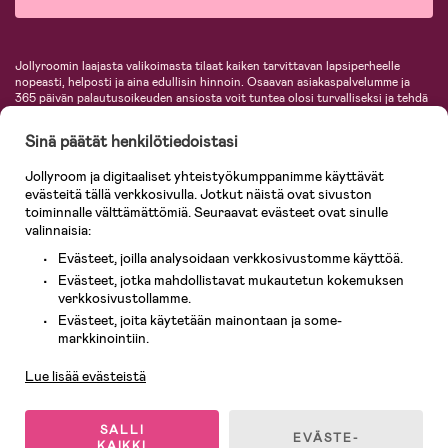
Jollyroomin laajasta valikoimasta tilaat kaiken tarvittavan lapsiperheelle
nopeasti, helposti ja aina edullisin hinnoin. Osaavan asiakaspalvelumme ja
365 päivän palautusoikeuden ansiosta voit tuntea olosi turvalliseksi ja tehdä
ostoksia hyvillä mielin. Jollyroomilta saat lastenvaunut, turvaistuimet,
vaatteet vauvoille ja lapsille, inspiroivia sisustustuotteita lastenhuoneeseen,
Sinä päätät henkilötiedoistasi
lastentarvikkeita sekä paljon muuta. Meiltä löydät lukuisia tunnettuja
tuotemerkkejä, kuten Britax, Maxi-Cosi, Baby Jogger, BabyBjörn, Didriksons,
Jollyroom ja digitaaliset yhteistyökumppanimme käyttävät
KidKraft, Ergobaby, Philips Avent, Neonate, Cybex, LEGO ja monia muita!
evästeitä tällä verkkosivulla. Jotkut näistä ovat sivuston
Tervetuloa shoppailemaan Pohjoismaiden suurimpaan lastentarvikkeiden
verkkokauppaan!
toiminnalle välttämättömiä. Seuraavat evästeet ovat sinulle
valinnaisia:
Evästeet, joilla analysoidaan verkkosivustomme käyttöä.
Evästeet, jotka mahdollistavat mukautetun kokemuksen
verkkosivustollamme.
Evästeet, joita käytetään mainontaan ja some-
Asiakaspalvelu
markkinointiin.
Lue lisää evästeistä
© 2026 Jollyroom AB. Kaikki oikeudet pidätetään.
SALLI
EVÄSTE-
KAIKKI