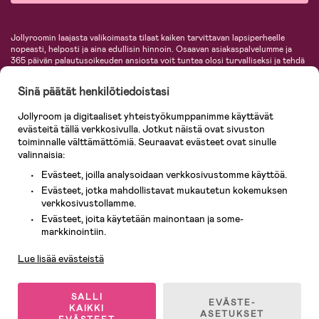
Jollyroomin laajasta valikoimasta tilaat kaiken tarvittavan lapsiperheelle
nopeasti, helposti ja aina edullisin hinnoin. Osaavan asiakaspalvelumme ja
365 päivän palautusoikeuden ansiosta voit tuntea olosi turvalliseksi ja tehdä
ostoksia hyvillä mielin. Jollyroomilta saat lastenvaunut, turvaistuimet,
vaatteet vauvoille ja lapsille, inspiroivia sisustustuotteita lastenhuoneeseen,
Sinä päätät henkilötiedoistasi
lastentarvikkeita sekä paljon muuta. Meiltä löydät lukuisia tunnettuja
tuotemerkkejä, kuten Britax, Maxi-Cosi, Baby Jogger, BabyBjörn, Didriksons,
Jollyroom ja digitaaliset yhteistyökumppanimme käyttävät
KidKraft, Ergobaby, Philips Avent, Neonate, Cybex, LEGO ja monia muita!
evästeitä tällä verkkosivulla. Jotkut näistä ovat sivuston
Tervetuloa shoppailemaan Pohjoismaiden suurimpaan lastentarvikkeiden
verkkokauppaan!
toiminnalle välttämättömiä. Seuraavat evästeet ovat sinulle
valinnaisia:
Evästeet, joilla analysoidaan verkkosivustomme käyttöä.
Evästeet, jotka mahdollistavat mukautetun kokemuksen
verkkosivustollamme.
Evästeet, joita käytetään mainontaan ja some-
Asiakaspalvelu
markkinointiin.
Lue lisää evästeistä
© 2026 Jollyroom AB. Kaikki oikeudet pidätetään.
SALLI
EVÄSTE-
KAIKKI
ASETUKSET