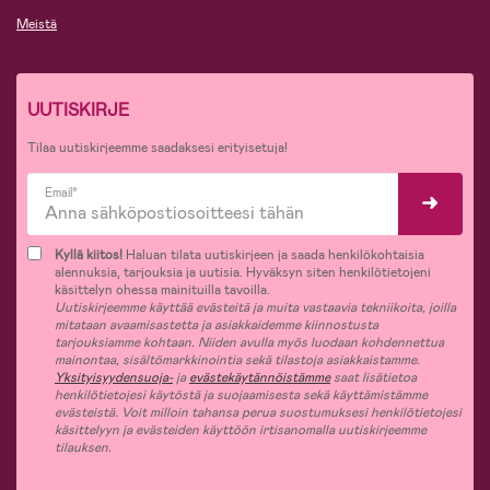
Meistä
UUTISKIRJE
Tilaa uutiskirjeemme saadaksesi erityisetuja!
Email*
Kyllä kiitos!
Haluan tilata uutiskirjeen ja saada henkilökohtaisia
alennuksia, tarjouksia ja uutisia. Hyväksyn siten henkilötietojeni
käsittelyn ohessa mainituilla tavoilla.
Uutiskirjeemme käyttää evästeitä ja muita vastaavia tekniikoita, joilla
mitataan avaamisastetta ja asiakkaidemme kiinnostusta
tarjouksiamme kohtaan. Niiden avulla myös luodaan kohdennettua
mainontaa, sisältömarkkinointia sekä tilastoja asiakkaistamme.
Yksityisyydensuoja-
ja
evästekäytännöistämme
saat lisätietoa
henkilötietojesi käytöstä ja suojaamisesta sekä käyttämistämme
evästeistä. Voit milloin tahansa perua suostumuksesi henkilötietojesi
käsittelyyn ja evästeiden käyttöön irtisanomalla uutiskirjeemme
tilauksen.