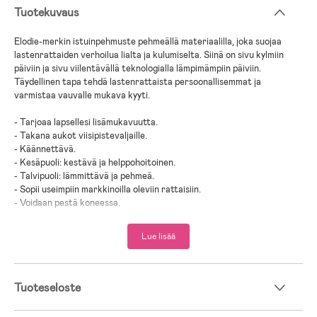
Tuotekuvaus
Elodie-merkin istuinpehmuste pehmeällä materiaalilla, joka suojaa
lastenrattaiden verhoilua lialta ja kulumiselta. Siinä on sivu kylmiin
päiviin ja sivu viilentävällä teknologialla lämpimämpiin päiviin.
Täydellinen tapa tehdä lastenrattaista persoonallisemmat ja
varmistaa vauvalle mukava kyyti.
- Tarjoaa lapsellesi lisämukavuutta.
- Takana aukot viisipistevaljaille.
- Käännettävä.
- Kesäpuoli: kestävä ja helppohoitoinen.
- Talvipuoli: lämmittävä ja pehmeä.
- Sopii useimpiin markkinoilla oleviin rattaisiin.
- Voidaan pestä koneessa.
- Ikäsuositus: 0 kk +.
Lue lisää
- Päälliskangas: 100 % Polyesteri.
- Vuori: 100 % Polyesteri.
- Täyte: 100 % Polyuretaani.
Tuoteseloste