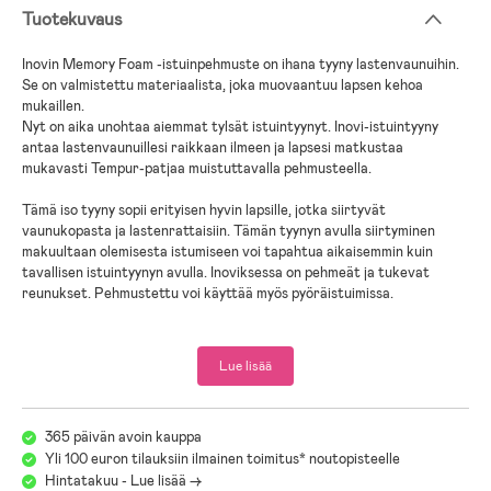
Tuotekuvaus
Inovin Memory Foam -istuinpehmuste on ihana tyyny lastenvaunuihin.
Se on valmistettu materiaalista, joka muovaantuu lapsen kehoa
mukaillen.
Nyt on aika unohtaa aiemmat tylsät istuintyynyt. Inovi-istuintyyny
antaa lastenvaunuillesi raikkaan ilmeen ja lapsesi matkustaa
mukavasti Tempur-patjaa muistuttavalla pehmusteella.
Tämä iso tyyny sopii erityisen hyvin lapsille, jotka siirtyvät
vaunukopasta ja lastenrattaisiin. Tämän tyynyn avulla siirtyminen
makuultaan olemisesta istumiseen voi tapahtua aikaisemmin kuin
tavallisen istuintyynyn avulla. Inoviksessa on pehmeät ja tukevat
reunukset. Pehmustettu voi käyttää myös pyöräistuimissa.
Sopii suurimpaan osaan lastenvaunuista.
Lue lisää
Mitat: 52 (istuinosa 28) x 80 (selkä 44, istuinosa 23) cm
Pesuohje: Käsinpesu 30°C.
365 päivän avoin kauppa
Yli 100 euron tilauksiin ilmainen toimitus* noutopisteelle
Väri: Musta.
Hintatakuu - Lue lisää ->