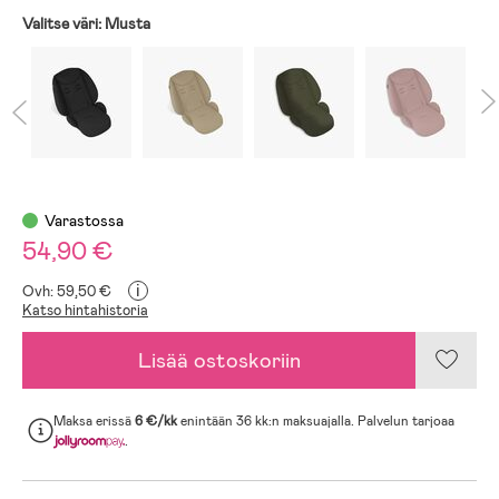
Valitse väri:
Musta
Varastossa
54,90 €
i
Ovh: 59,50 €
Katso hintahistoria
Lisää ostoskoriin
Maksa erissä
6 €/kk
enintään 36 kk:n maksuajalla. Palvelun tarjoaa
.