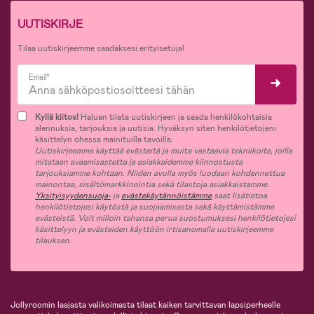
UUTISKIRJE
Tilaa uutiskirjeemme saadaksesi erityisetuja!
Email*
Kyllä kiitos!
Haluan tilata uutiskirjeen ja saada henkilökohtaisia
alennuksia, tarjouksia ja uutisia. Hyväksyn siten henkilötietojeni
käsittelyn ohessa mainituilla tavoilla.
Uutiskirjeemme käyttää evästeitä ja muita vastaavia tekniikoita, joilla
mitataan avaamisastetta ja asiakkaidemme kiinnostusta
tarjouksiamme kohtaan. Niiden avulla myös luodaan kohdennettua
mainontaa, sisältömarkkinointia sekä tilastoja asiakkaistamme.
Yksityisyydensuoja-
ja
evästekäytännöistämme
saat lisätietoa
henkilötietojesi käytöstä ja suojaamisesta sekä käyttämistämme
evästeistä. Voit milloin tahansa perua suostumuksesi henkilötietojesi
käsittelyyn ja evästeiden käyttöön irtisanomalla uutiskirjeemme
tilauksen.
Jollyroomin laajasta valikoimasta tilaat kaiken tarvittavan lapsiperheelle