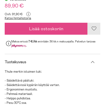
89,90 €
i
Ovh: 91,90 €
Katso hintahistoria
Lisää ostoskoriin
Maksa erissä
7 €/kk
enintään 36 kk:n maksuajalla. Palvelun tarjoaa
.
Tuotekuvaus
Thule-merkin istuimen tuki.
- Säädettävä päätuki.
- Säädettävissä kypärän käyttöä varten.
- Ergonominen muotoilu.
- Pehmeä materiaali.
- Helppo puhdistaa.
- Pesu 30°C:ssa.