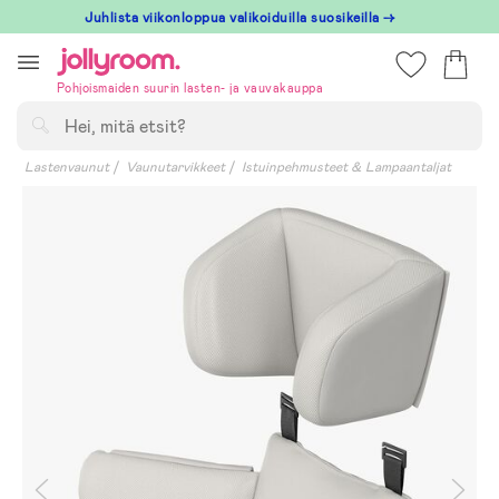
Hoppa
Juhlista viikonloppua valikoiduilla suosikeilla →
till
innehållet
Pohjoismaiden suurin lasten- ja vauvakauppa
Hae
Lastenvaunut
Vaunutarvikkeet
Istuinpehmusteet & Lampaantaljat