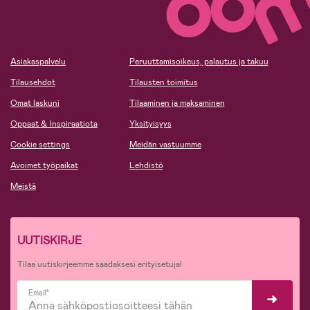
Asiakaspalvelu
Peruuttamisoikeus, palautus ja takuu
Tilausehdot
Tilausten toimitus
Omat laskuni
Tilaaminen ja maksaminen
Oppaat & Inspiraatiota
Yksityisyys
Cookie settings
Meidän vastuumme
Avoimet työpaikat
Lehdistö
Meistä
UUTISKIRJE
Tilaa uutiskirjeemme saadaksesi erityisetuja!
Email*