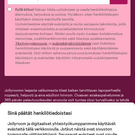
Kyllä kiitos!
Haluan tilata uutiskirjeen ja saada henkilökohtaisia
alennuksia, tarjouksia ja uutisia. Hyväksyn siten henkilötietojeni
käsittelyn ohessa mainituilla tavoilla.
Uutiskirjeemme käyttää evästeitä ja muita vastaavia tekniikoita, joilla
mitataan avaamisastetta ja asiakkaidemme kiinnostusta
tarjouksiamme kohtaan. Niiden avulla myös luodaan kohdennettua
mainontaa, sisältömarkkinointia sekä tilastoja asiakkaistamme.
Yksityisyydensuoja-
ja
evästekäytännöistämme
saat lisätietoa
henkilötietojesi käytöstä ja suojaamisesta sekä käyttämistämme
evästeistä. Voit milloin tahansa perua suostumuksesi henkilötietojesi
käsittelyyn ja evästeiden käyttöön irtisanomalla uutiskirjeemme
tilauksen.
Jollyroomin laajasta valikoimasta tilaat kaiken tarvittavan lapsiperheelle
nopeasti, helposti ja aina edullisin hinnoin. Osaavan asiakaspalvelumme ja
365 päivän palautusoikeuden ansiosta voit tuntea olosi turvalliseksi ja tehdä
ostoksia hyvillä mielin. Jollyroomilta saat lastenvaunut, turvaistuimet,
vaatteet vauvoille ja lapsille, inspiroivia sisustustuotteita lastenhuoneeseen,
Sinä päätät henkilötiedoistasi
lastentarvikkeita sekä paljon muuta. Meiltä löydät lukuisia tunnettuja
tuotemerkkejä, kuten Britax, Maxi-Cosi, Baby Jogger, BabyBjörn, Didriksons,
Jollyroom ja digitaaliset yhteistyökumppanimme käyttävät
KidKraft, Ergobaby, Philips Avent, Neonate, Cybex, LEGO ja monia muita!
evästeitä tällä verkkosivulla. Jotkut näistä ovat sivuston
Tervetuloa shoppailemaan Pohjoismaiden suurimpaan lastentarvikkeiden
verkkokauppaan!
toiminnalle välttämättömiä. Seuraavat evästeet ovat sinulle