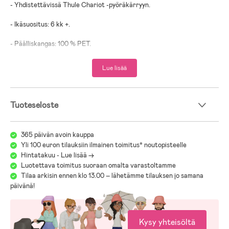
- Yhdistettävissä Thule Chariot -pyöräkärryyn.
- Ikäsuositus: 6 kk +.
- Päälliskangas: 100 % PET.
- Toppaus: 100 % Polyuretaani.
Lue lisää
Tuoteseloste
365 päivän avoin kauppa
Yli 100 euron tilauksiin ilmainen toimitus* noutopisteelle
Hintatakuu - Lue lisää ->
Luotettava toimitus suoraan omalta varastoltamme
Tilaa arkisin ennen klo 13.00 – lähetämme tilauksen jo samana
päivänä!
Kysy yhteisöltä