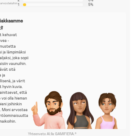
 arvosteluihin
1
5%
siakkaamme
t?
t kehuvat
vea -
hmustetta
i ja lämpimäksi
ljaksi, joka sopii
aisiin vaunuihin.
ävät sitä
 ja
lisenä, ja värit
 hyvin kuvia.
initsevat, että
voi olla hieman
pieni joihinkin
n. Moni arvostaa
ntöominaisuutta
naikoihin.
Yhteenveto AI:lla GAMIFIERA.®