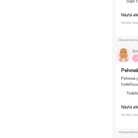
Sopii 
Näytä al
Nordlys Sve
Alkuperäinen j
So
J
Pehmeä 
Pehmeä ja
todellisu
Todell
Näytä al
Nordlys Sve
Alkuperäinen j