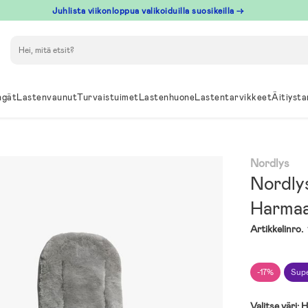
Juhlista viikonloppua valikoiduilla suosikeilla →
Hae
ngät
Lastenvaunut
Turvaistuimet
Lastenhuone
Lastentarvikkeet
Äitiysta
Nordlys
Nordly
Harma
Artikkelinro.
-17%
Supe
Valitse väri:
H