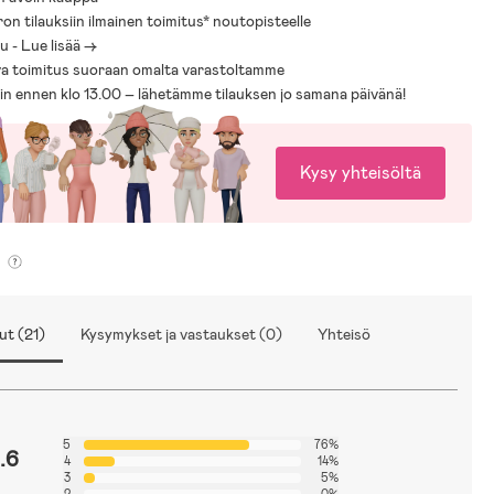
ron tilauksiin ilmainen toimitus* noutopisteelle
 - Lue lisää ->
a toimitus suoraan omalta varastoltamme
sin ennen klo 13.00 – lähetämme tilauksen jo samana päivänä!
Kysy yhteisöltä
ut (21)
Kysymykset ja vastaukset (0)
Yhteisö
5
76%
.6
4
14%
3
5%
2
0%