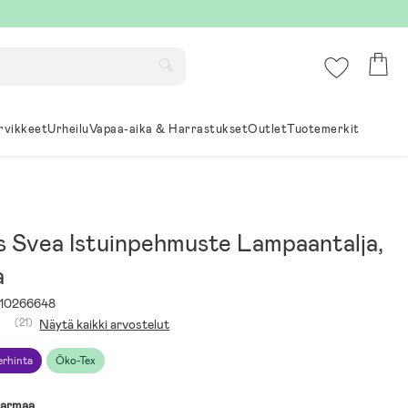
rvikkeet
Urheilu
Vapaa-aika & Harrastukset
Outlet
Tuotemerkit
s Svea Istuinpehmuste Lampaantalja,
a
10266648
(21)
Näytä kaikki arvostelut
rhinta
Öko-Tex
armaa