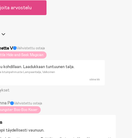
joita arvostelu
nette V
Vahvistettu ostaja
ittle Hide-and-Seek Magician
u kohdillaan. Laadukkaan tuntuunen talja.
a Istuinpehmuste Lampaantalja, Valkoinen
viime kk
ykset
nna P
Vahvistettu ostaja
oungster Boo-Boo Kisser
a
opii täydellisesti vaunuun.