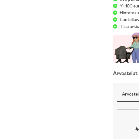
Yli 100 eu
Hintatakuu
Luotettav
Tilaa arki
Arvostelut
Arvostel
4