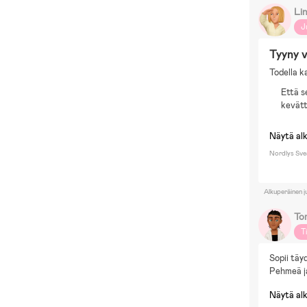
Li
J
Tyyny v
Todella k
Että s
kevätt
Näytä al
Nordlys Sve
Alkuperäinen j
To
T
Sopii täy
Pehmeä j
Näytä al