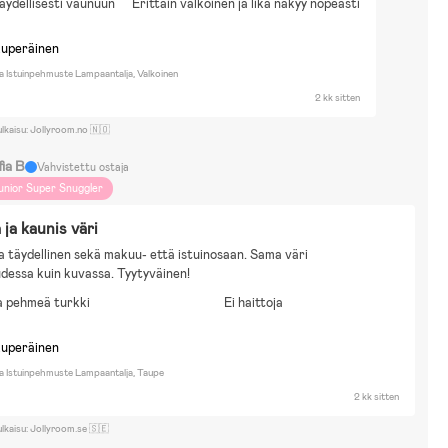
täydellisesti vaunuun
Erittäin valkoinen ja lika näkyy nopeasti
kuperäinen
a Istuinpehmuste Lampaantalja, Valkoinen
2 kk sitten
ulkaisu: Jollyroom.no 🇳🇴
fia B
Vahvistettu ostaja
unior Super Snuggler
ja kaunis väri
 täydellinen sekä makuu- että istuinosaan. Sama väri 
udessa kuin kuvassa. Tyytyväinen!
a pehmeä turkki
Ei haittoja
kuperäinen
a Istuinpehmuste Lampaantalja, Taupe
2 kk sitten
ulkaisu: Jollyroom.se 🇸🇪