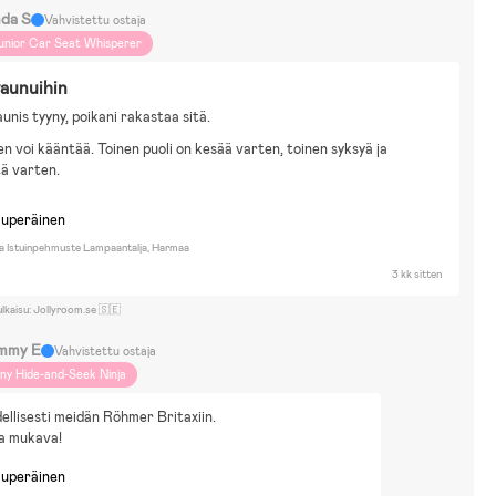
nda S
Vahvistettu ostaja
unior Car Seat Whisperer
aunuihin
aunis tyyny, poikani rakastaa sitä.
en voi kääntää. Toinen puoli on kesää varten, toinen syksyä ja
ä varten.
kuperäinen
a Istuinpehmuste Lampaantalja, Harmaa
3 kk sitten
ulkaisu: Jollyroom.se 🇸🇪
mmy E
Vahvistettu ostaja
iny Hide-and-Seek Ninja
dellisesti meidän Röhmer Britaxiin.
a mukava!
kuperäinen