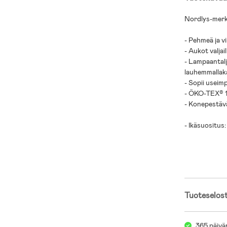
Nordlys-merk
- Pehmeä ja vi
- Aukot valjail
- Lampaantalj
lauhemmallaka
- Sopii useimp
- ÖKO-TEX® 10
- Konepestäv
- Ikäsuositus:
- Lampaantalj
Tuoteselos
365 päivä