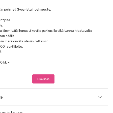
in pehmeä Svea-istuinpehmuste.
ihtyisä.
le.
a lämmittää ihanasti kovilla pakkasilla eikä tunnu hiostavalta
an säällä.
iin markkinoilla oleviin rattaisiin.
0 -sertifioitu.
ä.
 0 kk +.
a.
Lue lisää
te
n avoin kauppa