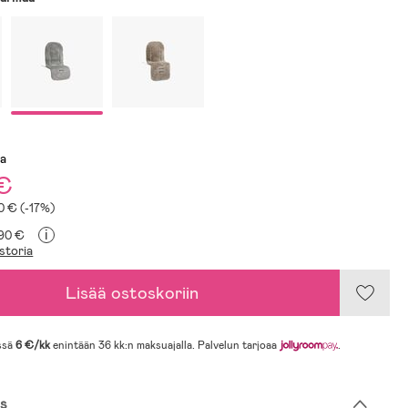
sa
 €
10 € (-17%)
i
,90 €
storia
Lisää ostoskoriin
ssä
6 €/kk
enintään 36 kk:n maksuajalla. Palvelun tarjoaa
.
s