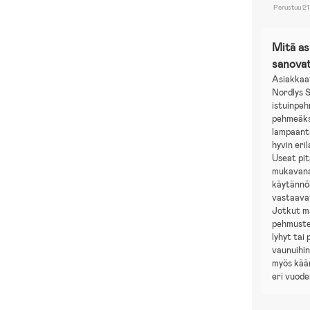
Perustuu 21
Mitä a
sanova
Asiakkaa
Nordlys S
istuinpe
pehmeäks
lampaanta
hyvin eril
Useat pit
mukavana
käytännöl
vastaavat
Jotkut ma
pehmuste 
lyhyt tai 
vaunuihi
myös kää
eri vuode