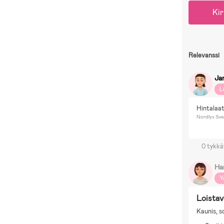
Kir
Relevanssi
Ja
L
Hintalaat
Nordlys Sve
0 tykkä
Ha
Y
Loistav
Kaunis, s