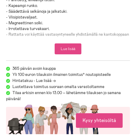
- Kapeampi runko.
- Säädettävä selkänoja ja jalkatuki.
- Viisipistevaljaat.
- Magneettinen solki.
- Irrotettava turvakaari.
- Rattaita voi käyttää vastasyntyneelle yhdistämällä ne kantokoppaan
ja turvakaukaloon.
- Pakkaukseen sisältyy: 1 vaunukoppa.
Lue lisää
- Turvakaukalo ja turvakaukalon adapterit myydään erikseen.
- Lastenrattaat voi taittaa kokoon yhdellä kädellä kätevää kuljetusta
ja säilytystä varten.
365 päivän avoin kauppa
- Säädettävä työntöaisa ja turvakaari on päällystetty tekonahalla.
Yli 100 euron tilauksiin ilmainen toimitus* noutopisteelle
- Tilava, kannellinen tavarakori, jossa on taskut sisäpuolella.
- Ulosvedettävä kuomu, jossa on tuuletusikkuna.
Hintatakuu - Lue lisää ->
- Puhkeamattomat PU-renkaat.
Luotettava toimitus suoraan omalta varastoltamme
- Jalkajarru.
Tilaa arkisin ennen klo 13.00 – lähetämme tilauksen jo samana
- Enimmäiskuormitus: 48 kg.
päivänä!
- Enimmäispaino istuinta kohti: 22 kg.
- Vaunukopan enimmäiskuormitus: 9 kg.
- Testattu ja hyväksytty eurooppalaisten standardien mukaisesti: EN
Kysy yhteisöltä
1888-1 ja EN 1888-2.
- HUOM! Yhdistettävissä vain yhteen turvakaukaloon kerrallaan, eli