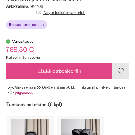
Artikkelinro.
914708
(0)
Näytä kaikki arvostelut
Ilmaiset toimituskulut
Varastossa
799,80 €
Katso hintahistoria
Lisää ostoskoriin
Maksa erissä
33 €/kk
enintään 36 kk:n maksuajalla. Palvelun tarjoaa
.
Tuotteet pakettina (2 kpl)