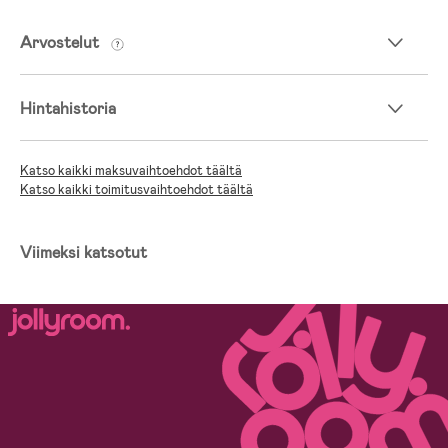
tuote ei voida käyttää useiden turvakaukaloiden kanssa
samanaikaisesti.
Arvostelut
- Ikäsuositus: 0 kk–4 vuotta.
- Lue lisää pakettiin sisältyvistä tuotteista klikkaamalla kuvakkeita!
Hintahistoria
Me täällä Jollyroomilla tiedämme, että juuri sinulle ja lapsellesi sopivien
lastenvaunujen ja -rattaiden valitseminen saattaa olla työlästä
erilaisten mallien, merkkien ja toimintojen viidakossa.
Katso kaikki maksuvaihtoehdot täältä
Helpottaaksemme tärkeää valintaasi olemme koonneet
Katso kaikki toimitusvaihtoehdot täältä
lastenvaunuoppaan avuksesi:
Jollyroomin Lastenvaunuopas
Viimeksi katsotut