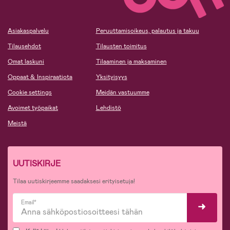
Asiakaspalvelu
Peruuttamisoikeus, palautus ja takuu
Tilausehdot
Tilausten toimitus
Omat laskuni
Tilaaminen ja maksaminen
Oppaat & Inspiraatiota
Yksityisyys
Cookie settings
Meidän vastuumme
Avoimet työpaikat
Lehdistö
Meistä
UUTISKIRJE
Tilaa uutiskirjeemme saadaksesi erityisetuja!
Email*