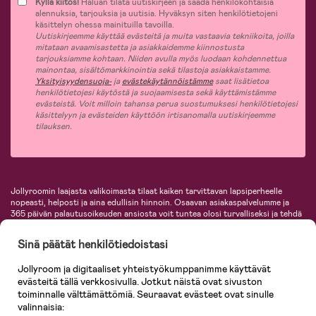
Kyllä kiitos!
Haluan tilata uutiskirjeen ja saada henkilökohtaisia
alennuksia, tarjouksia ja uutisia. Hyväksyn siten henkilötietojeni
käsittelyn ohessa mainituilla tavoilla.
Uutiskirjeemme käyttää evästeitä ja muita vastaavia tekniikoita, joilla
mitataan avaamisastetta ja asiakkaidemme kiinnostusta
tarjouksiamme kohtaan. Niiden avulla myös luodaan kohdennettua
mainontaa, sisältömarkkinointia sekä tilastoja asiakkaistamme.
Yksityisyydensuoja-
ja
evästekäytännöistämme
saat lisätietoa
henkilötietojesi käytöstä ja suojaamisesta sekä käyttämistämme
evästeistä. Voit milloin tahansa perua suostumuksesi henkilötietojesi
käsittelyyn ja evästeiden käyttöön irtisanomalla uutiskirjeemme
tilauksen.
Jollyroomin laajasta valikoimasta tilaat kaiken tarvittavan lapsiperheelle
nopeasti, helposti ja aina edullisin hinnoin. Osaavan asiakaspalvelumme ja
365 päivän palautusoikeuden ansiosta voit tuntea olosi turvalliseksi ja tehdä
ostoksia hyvillä mielin. Jollyroomilta saat lastenvaunut, turvaistuimet,
vaatteet vauvoille ja lapsille, inspiroivia sisustustuotteita lastenhuoneeseen,
Sinä päätät henkilötiedoistasi
lastentarvikkeita sekä paljon muuta. Meiltä löydät lukuisia tunnettuja
tuotemerkkejä, kuten Britax, Maxi-Cosi, Baby Jogger, BabyBjörn, Didriksons,
Jollyroom ja digitaaliset yhteistyökumppanimme käyttävät
KidKraft, Ergobaby, Philips Avent, Neonate, Cybex, LEGO ja monia muita!
evästeitä tällä verkkosivulla. Jotkut näistä ovat sivuston
Tervetuloa shoppailemaan Pohjoismaiden suurimpaan lastentarvikkeiden
verkkokauppaan!
toiminnalle välttämättömiä. Seuraavat evästeet ovat sinulle
valinnaisia: