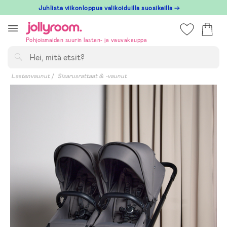
Hoppa
Juhlista viikonloppua valikoiduilla suosikeilla →
till
innehållet
Pohjoismaiden suurin lasten- ja vauvakauppa
Hae
Lastenvaunut
Sisarusrattaat & -vaunut