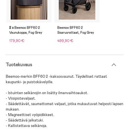
2 x
Beemoo BFF60 2
Beemoo BFF60 2
Vaunukoppa, Fog Grey
Sisarusrattaat, Fog Grey
179,90 €
499,90 €
Tuotekuvaus
Beemoo
-merkin
BFF60 2
-kaksosvaunut. Täydelliset
rattaat
kaupunki- ja puistokävelyille
.
-
Istuinten selkänojiin on lisätty ilmanvaihtoaukot
.
-
Viisipistevaljaat
.
-
Säädettävät, saumattomat valjaat, jotka mukautuvat helposti lapsen
mukaan
.
-
Magneettiset vyöpidikkeet
.
-
Säädettävä jalkatuki
.
-
Kallistettava selkänoja
.