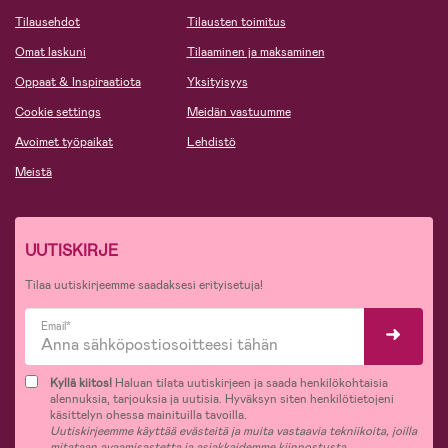
Tilausehdot
Tilausten toimitus
Omat laskuni
Tilaaminen ja maksaminen
Oppaat & Inspiraatiota
Yksityisyys
Cookie settings
Meidän vastuumme
Avoimet työpaikat
Lehdistö
Meistä
UUTISKIRJE
Tilaa uutiskirjeemme saadaksesi erityisetuja!
Email*
Kyllä kiitos!
Haluan tilata uutiskirjeen ja saada henkilökohtaisia
alennuksia, tarjouksia ja uutisia. Hyväksyn siten henkilötietojeni
käsittelyn ohessa mainituilla tavoilla.
Uutiskirjeemme käyttää evästeitä ja muita vastaavia tekniikoita, joilla
mitataan avaamisastetta ja asiakkaidemme kiinnostusta