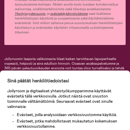
tarjouksiamme kohtaan. Niiden avulla myös luodaan kohdennettua
mainontaa, sisältömarkkinointia sekä tilastoja asiakkaistamme.
Yksityisyydensuoja-
ja
evästekäytännöistämme
saat lisätietoa
henkilötietojesi käytöstä ja suojaamisesta sekä käyttämistämme
evästeistä. Voit milloin tahansa perua suostumuksesi henkilötietojesi
käsittelyyn ja evästeiden käyttöön irtisanomalla uutiskirjeemme
tilauksen.
Jollyroomin laajasta valikoimasta tilaat kaiken tarvittavan lapsiperheelle
nopeasti, helposti ja aina edullisin hinnoin. Osaavan asiakaspalvelumme ja
365 päivän palautusoikeuden ansiosta voit tuntea olosi turvalliseksi ja tehdä
ostoksia hyvillä mielin. Jollyroomilta saat lastenvaunut, turvaistuimet,
vaatteet vauvoille ja lapsille, inspiroivia sisustustuotteita lastenhuoneeseen,
Sinä päätät henkilötiedoistasi
lastentarvikkeita sekä paljon muuta. Meiltä löydät lukuisia tunnettuja
tuotemerkkejä, kuten Britax, Maxi-Cosi, Baby Jogger, BabyBjörn, Didriksons,
Jollyroom ja digitaaliset yhteistyökumppanimme käyttävät
KidKraft, Ergobaby, Philips Avent, Neonate, Cybex, LEGO ja monia muita!
evästeitä tällä verkkosivulla. Jotkut näistä ovat sivuston
Tervetuloa shoppailemaan Pohjoismaiden suurimpaan lastentarvikkeiden
verkkokauppaan!
toiminnalle välttämättömiä. Seuraavat evästeet ovat sinulle
valinnaisia:
Evästeet, joilla analysoidaan verkkosivustomme käyttöä.
Evästeet, jotka mahdollistavat mukautetun kokemuksen
verkkosivustollamme.