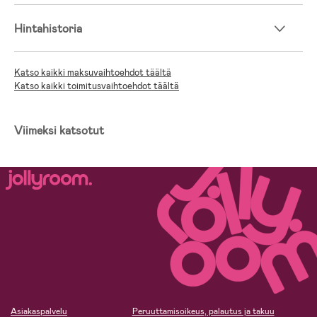
Jollyroomin Lastenvaunuopas
Hintahistoria
Katso kaikki maksuvaihtoehdot täältä
Katso kaikki toimitusvaihtoehdot täältä
Viimeksi katsotut
Asiakaspalvelu
Peruuttamisoikeus, palautus ja takuu