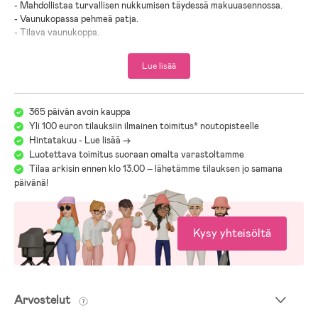
-
Mahdollistaa turvallisen nukkumisen täydessä makuuasennossa
.
-
Vaunukopassa pehmeä patja
.
-
Tilava vaunukoppa
.
-
Selkänojaa voi säätää vain yhdellä kädellä
.
-
Säädettävä työntöaisa
.
Lue lisää
-
Polvinivelen kahva
.
-
Pidennettävät kuomut irrotettavilla lipoilla
.
-
Kuomussa on vettähylkivä käsittely
.
365 päivän avoin kauppa
-
180° avattava turvakaari
.
Yli 100 euron tilauksiin ilmainen toimitus* noutopisteelle
-
Puhkeamattomat PU-renkaat
.
-
Tilava tavarakori magneettisella aukolla
Hintatakuu - Lue lisää ->
.
-
Keinonahkaisia yksityiskohtia
.
Luotettava toimitus suoraan omalta varastoltamme
-
Sertifikaatit: EN 1888-2:2018
.
Tilaa arkisin ennen klo 13.00 – lähetämme tilauksen jo samana
-
Vaunukopan enimmäiskuormitus: 9 kg
.
päivänä!
-
Enimmäiskuormitus per istuin: 22 kg
.
-
Lue lisää pakettiin sisältyvistä tuotteista klikkaamalla kuvakkeita!
Kysy yhteisöltä
-
Ikäsuositus: 0 kk +
.
Me täällä Jollyroomilla tiedämme, että juuri sinulle ja lapsellesi sopivien
lastenvaunujen ja -rattaiden valitseminen saattaa olla työlästä
erilaisten mallien, merkkien ja toimintojen viidakossa.
Arvostelut
Helpottaaksemme tärkeää valintaasi olemme koonneet
lastenvaunuoppaan avuksesi: