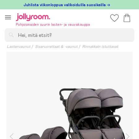
Hoppa
Juhlista viikonloppua valikoiduilla suosikeilla →
till
innehållet
Pohjoismaiden suurin lasten- ja vauvakauppa
Hae
Lastenvaunut
Sisarusrattaat & -vaunut
Rinnakkain istuttavat