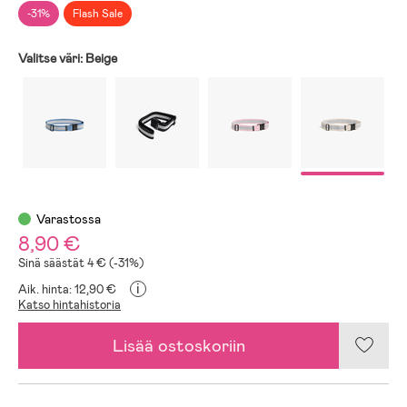
-31%
Flash Sale
Valitse väri:
Beige
Varastossa
8,90 €
Sinä säästät 4 € (-31%)
i
Aik. hinta: 12,90 €
Katso hintahistoria
Lisää ostoskoriin