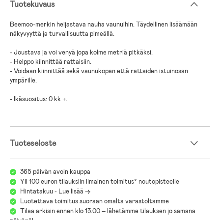
Tuotekuvaus
Beemoo-merkin heijastava nauha vaunuihin. Täydellinen lisäämään
näkyvyyttä ja turvallisuutta pimeällä.
- Joustava ja voi venyä jopa kolme metriä pitkäksi.
- Helppo kiinnittää rattaisiin.
- Voidaan kiinnittää sekä vaunukopan että rattaiden istuinosan
ympärille.
- Ikäsuositus: 0 kk +.
Tuoteseloste
365 päivän avoin kauppa
Yli 100 euron tilauksiin ilmainen toimitus* noutopisteelle
Hintatakuu - Lue lisää ->
Luotettava toimitus suoraan omalta varastoltamme
Tilaa arkisin ennen klo 13.00 – lähetämme tilauksen jo samana