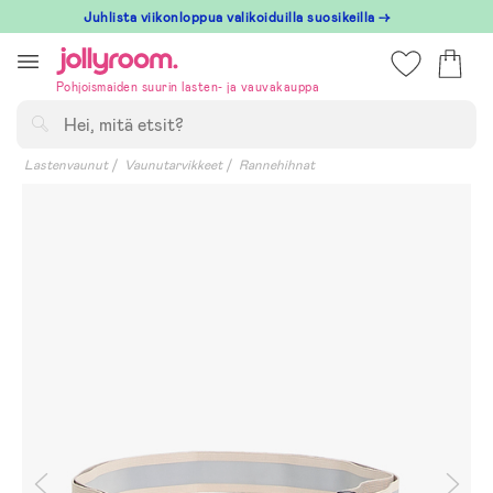
Hoppa
Juhlista viikonloppua valikoiduilla suosikeilla →
till
innehållet
Pohjoismaiden suurin lasten- ja vauvakauppa
Hae
Lastenvaunut
Vaunutarvikkeet
Rannehihnat