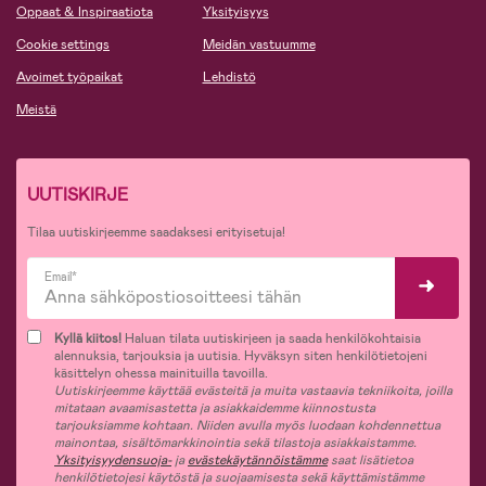
Oppaat & Inspiraatiota
Yksityisyys
Cookie settings
Meidän vastuumme
Avoimet työpaikat
Lehdistö
Meistä
UUTISKIRJE
Tilaa uutiskirjeemme saadaksesi erityisetuja!
Email*
Kyllä kiitos!
Haluan tilata uutiskirjeen ja saada henkilökohtaisia
alennuksia, tarjouksia ja uutisia. Hyväksyn siten henkilötietojeni
käsittelyn ohessa mainituilla tavoilla.
Uutiskirjeemme käyttää evästeitä ja muita vastaavia tekniikoita, joilla
mitataan avaamisastetta ja asiakkaidemme kiinnostusta
tarjouksiamme kohtaan. Niiden avulla myös luodaan kohdennettua
mainontaa, sisältömarkkinointia sekä tilastoja asiakkaistamme.
Yksityisyydensuoja-
ja
evästekäytännöistämme
saat lisätietoa
henkilötietojesi käytöstä ja suojaamisesta sekä käyttämistämme