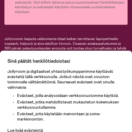
evästeistä. Voit milloin tahansa perua suostumuksesi henkilötietojesi
käsittelyyn ja evästeiden käyttöön irtisanomalla uutiskirjeemme
tilauksen.
Jollyroomin laajasta valikoimasta tilaat kaiken tarvittavan lapsiperheelle
nopeasti, helposti ja aina edullisin hinnoin. Osaavan asiakaspalvelumme ja
365 päivän palautusoikeuden ansiosta voit tuntea olosi turvalliseksi ja tehdä
ostoksia hyvillä mielin. Jollyroomilta saat lastenvaunut, turvaistuimet,
vaatteet vauvoille ja lapsille, inspiroivia sisustustuotteita lastenhuoneeseen,
Sinä päätät henkilötiedoistasi
lastentarvikkeita sekä paljon muuta. Meiltä löydät lukuisia tunnettuja
tuotemerkkejä, kuten Britax, Maxi-Cosi, Baby Jogger, BabyBjörn, Didriksons,
Jollyroom ja digitaaliset yhteistyökumppanimme käyttävät
KidKraft, Ergobaby, Philips Avent, Neonate, Cybex, LEGO ja monia muita!
evästeitä tällä verkkosivulla. Jotkut näistä ovat sivuston
Tervetuloa shoppailemaan Pohjoismaiden suurimpaan lastentarvikkeiden
verkkokauppaan!
toiminnalle välttämättömiä. Seuraavat evästeet ovat sinulle
valinnaisia:
Evästeet, joilla analysoidaan verkkosivustomme käyttöä.
Evästeet, jotka mahdollistavat mukautetun kokemuksen
verkkosivustollamme.
Evästeet, joita käytetään mainontaan ja some-
Asiakaspalvelu
markkinointiin.
Lue lisää evästeistä