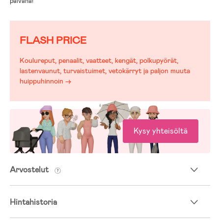
päivänä!
FLASH PRICE
Koulureput, penaalit, vaatteet, kengät, polkupyörät,
lastenvaunut, turvaistuimet, vetokärryt ja paljon muuta
huippuhinnoin →
Kysy yhteisöltä
Arvostelut
Hintahistoria