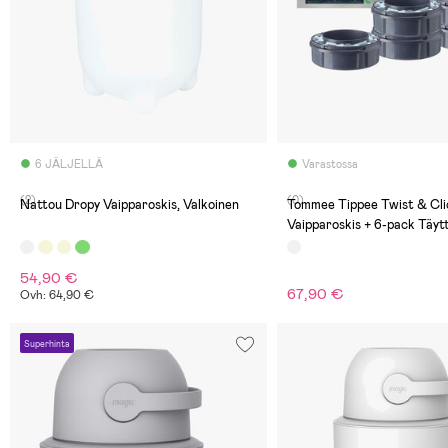
6 JÄLJELLÄ
Varastossa
(2)
(0)
Nattou Dropy Vaipparoskis, Valkoinen
Tommee Tippee Twist & Cli
Vaipparoskis + 6-pack Täyt
White
54,90 €
67,90 €
Ovh: 64,90 €
Superhinta