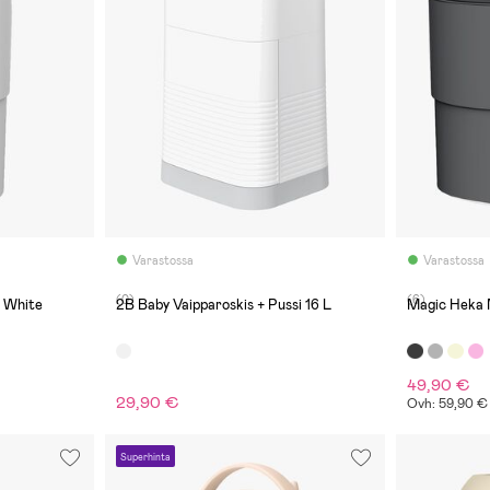
Varastossa
Varastossa
(0)
(6)
, White
2B Baby Vaipparoskis + Pussi 16 L
Magic Heka 
49,90 €
29,90 €
Ovh: 59,90 €
Superhinta