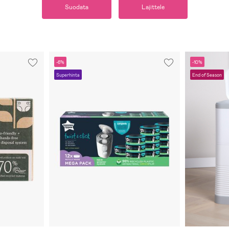
Suodata
Lajittele
-6%
-10%
Superhinta
End of Season