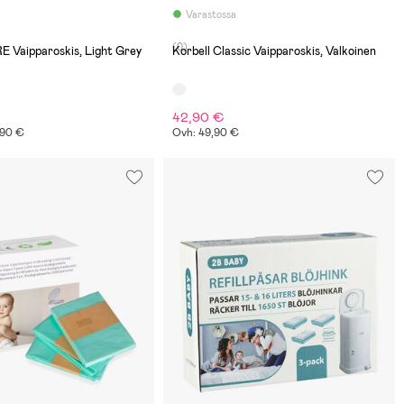
Varastossa
(0)
 Vaipparoskis, Light Grey
Korbell Classic Vaipparoskis, Valkoinen
42,90 €
9,90 €
Ovh: 49,90 €