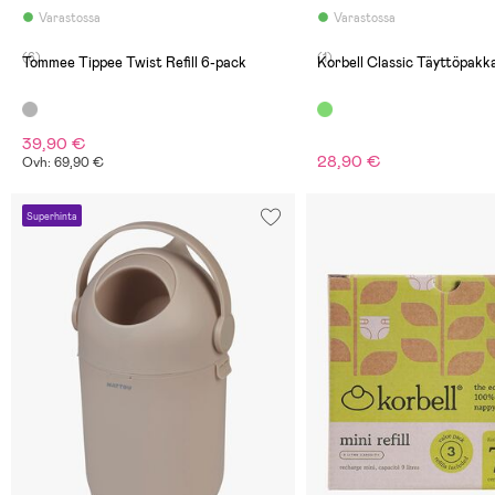
Varastossa
Varastossa
(6)
(1)
Tommee Tippee Twist Refill 6-pack
Korbell Classic Täyttöpakk
39,90 €
28,90 €
Ovh: 69,90 €
Superhinta