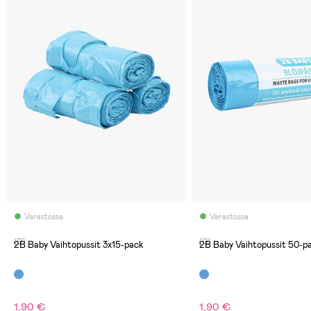
Varastossa
Varastossa
(0)
(0)
2B Baby Vaihtopussit 3x15-pack
2B Baby Vaihtopussit 50-p
1,90 €
1,90 €