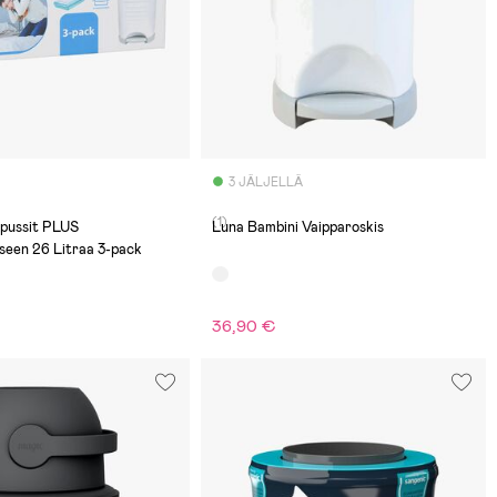
3 JÄLJELLÄ
(1)
äpussit PLUS
Luna Bambini Vaipparoskis
seen 26 Litraa 3-pack
36,90 €