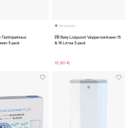
Varastossa
(0)
i Täyttöpakkaus
2B Baby Lisäpussit Vaipparoskikseen 15
kseen 3-pack
& 16 Litraa 3-pack
15,90 €