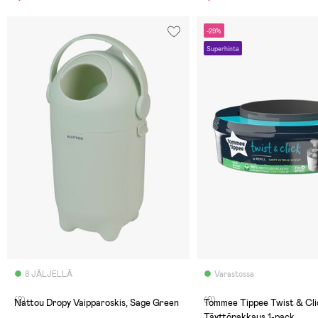
-29%
Superhinta
8 JÄLJELLÄ
Varastossa
(2)
(0)
Nattou Dropy Vaipparoskis, Sage Green
Tommee Tippee Twist & Cli
Täyttöpakkaus 1-pack