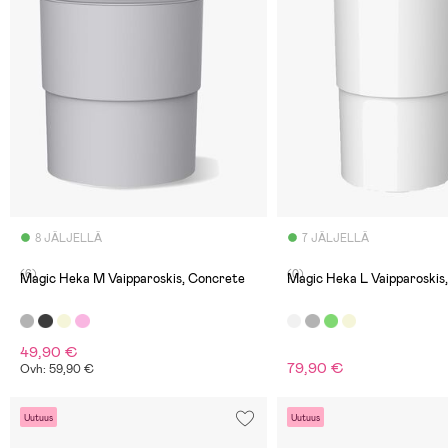
8 JÄLJELLÄ
7 JÄLJELLÄ
(6)
(0)
Magic Heka M Vaipparoskis, Concrete
Magic Heka L Vaipparoskis
49,90 €
79,90 €
Ovh: 59,90 €
Uutuus
Uutuus