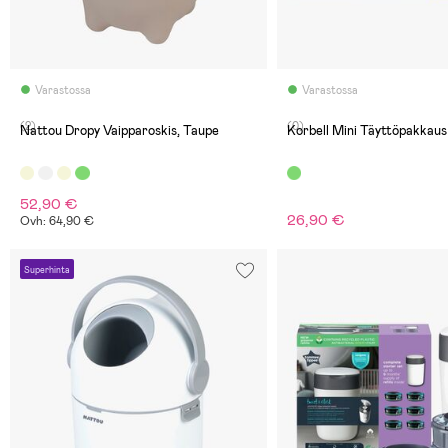
Varastossa
Varastossa
(2)
(0)
Nattou Dropy Vaipparoskis, Taupe
Korbell Mini Täyttöpakkaus
52,90 €
26,90 €
Ovh: 64,90 €
Superhinta