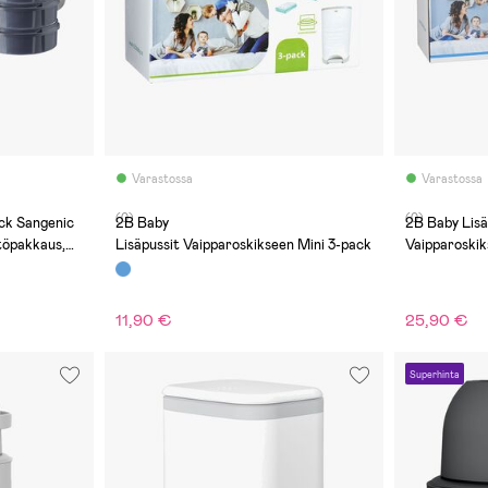
Varastossa
Varastossa
(0)
(0)
ck Sangenic
2B Baby
2B Baby Lis
töpakkaus,
Lisäpussit Vaipparoskikseen Mini 3-pack
Vaipparoskik
11,90 €
25,90 €
Superhinta