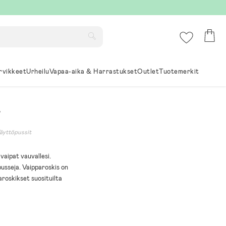
rvikkeet
Urheilu
Vapaa-aika & Harrastukset
Outlet
Tuotemerkit
äyttöpussit
vaipat vauvallesi.
pusseja. Vaipparoskis on
aroskikset suosituilta