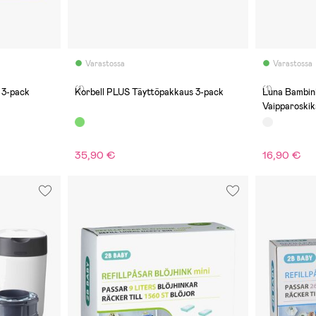
Varastossa
Varastossa
(1)
(1)
 3-pack
Korbell PLUS Täyttöpakkaus 3-pack
Luna Bambin
Vaipparoski
35,90 €
16,90 €