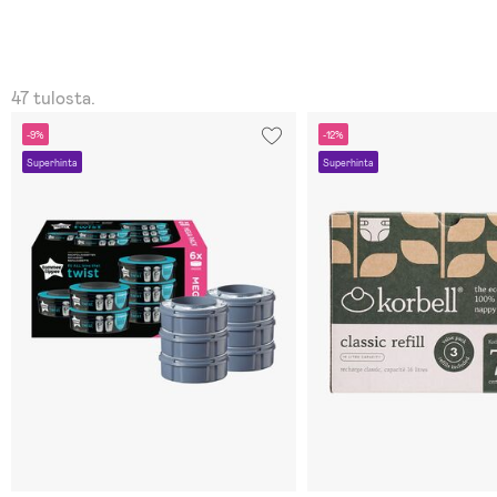
47 tulosta.
-9%
-12%
Superhinta
Superhinta