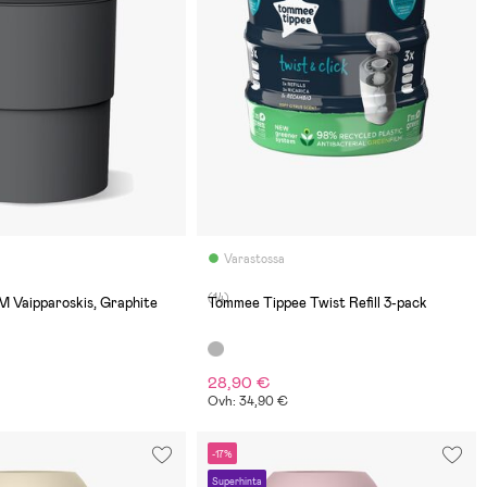
Varastossa
(14)
M Vaipparoskis, Graphite
Tommee Tippee Twist Refill 3-pack
28,90 €
Ovh: 34,90 €
-17%
Superhinta