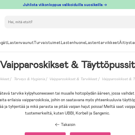
Juhlista viikonloppua valikoiduilla suosikeilla →
Hae
ngät
Lastenvaunut
Turvaistuimet
Lastenhuone
Lastentarvikkeet
Äitiysta
Vaipparoskikset & Täyttöpussit
ikkeet
Terveys & Hygienia
Vaipparoskikset & Tarvikkeet
Vaipparoskikset & T
ätevä tarvike kylpyhuoneeseen tai muualle hoitopöydän ääreen, jossa vaihdat 
ta erilaisia vaipparoskiksia, joihin on saatavana myös yhteenkuuluvia täyttö
ää ja tyhjentää ja mikä parasta se pitää vaipan hajut poissa! Meiltä saat vaipp
tuotemerkeiltä, kuten UBBI, Korbell ja Sangenic.
Takaisin