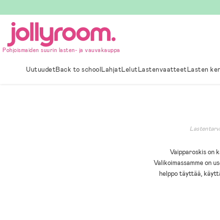
Hoppa
till
innehållet
Pohjoismaiden suurin lasten- ja vauvakauppa
Uutuudet
Back to school
Lahjat
Lelut
Lastenvaatteet
Lasten ke
Lastentarv
Vaipparoskis on k
Valikoimassamme on usei
helppo täyttää, käytt