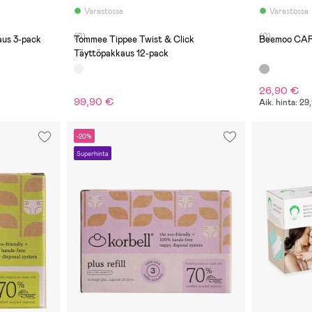
Varastossa
Varastossa
(0)
(0)
aus 3-pack
Tommee Tippee Twist & Click
Beemoo CARE
Täyttöpakkaus 12-pack
26,90 €
99,90 €
Aik. hinta: 2
-20%
Superhinta