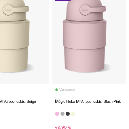
Varastossa
(6)
 Vaipparoskis, Beige
Magic Heka M Vaipparoskis, Blush Pink
49,90 €