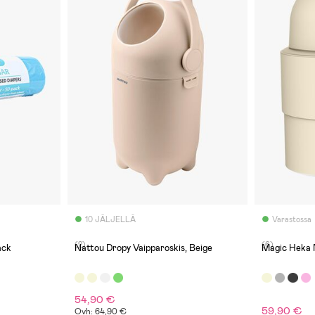
10 JÄLJELLÄ
Varastossa
(2)
(6)
ack
Nattou Dropy Vaipparoskis, Beige
Magic Heka M
54,90 €
59,90 €
Ovh: 64,90 €