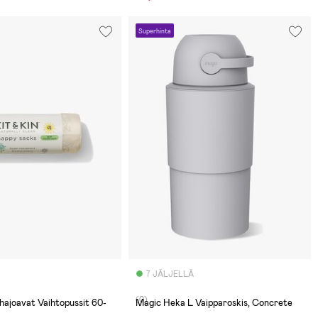
Superhinta
7 JÄLJELLÄ
(0)
Magic Heka L Vaipparoskis, Concrete