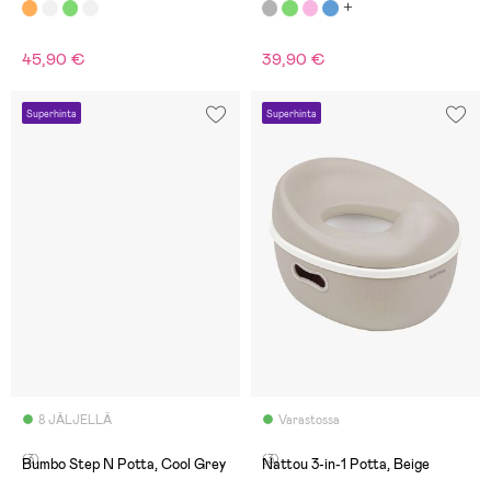
Oranssi
45,90 €
39,90 €
Superhinta
Superhinta
8 JÄLJELLÄ
Varastossa
(3)
(3)
Bumbo Step N Potta, Cool Grey
Nattou 3-in-1 Potta, Beige