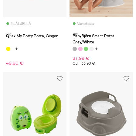
3 JÄLJELLÄ
Varastossa
(0)
(21)
Quax My Potty Potta, Ginger
BabyBjörn Smart Potta,
Grey/White
27,99 €
49,90 €
Ovh: 33,90 €