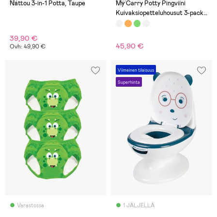
(3)
(10)
Nattou 3-in-1 Potta, Taupe
My Carry Potty Pingviini
Kuivaksiopetteluhousut 3-pack,
Valkoinen
39,90 €
45,90 €
Ovh: 49,90 €
Viimeinen tilaisuus
Superhinta
Varastossa
1 JÄLJELLÄ