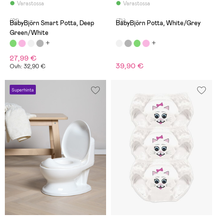
Varastossa
Varastossa
(21)
(74)
BabyBjörn Smart Potta, Deep
BabyBjörn Potta, White/Grey
Green/White
27,99 €
39,90 €
Ovh: 32,90 €
Superhinta