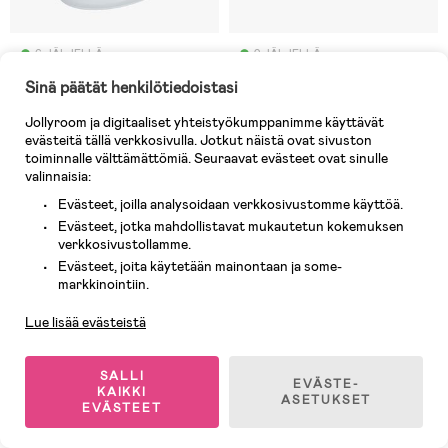
6 JÄLJELLÄ
2 JÄLJELLÄ
Sinä päätät henkilötiedoistasi
(0)
(0)
Bebeconfort Mini Vessa, Musta
NENO Ampio Monikäyttöinen
Potta, Cream
Jollyroom ja digitaaliset yhteistyökumppanimme käyttävät
evästeitä tällä verkkosivulla. Jotkut näistä ovat sivuston
toiminnalle välttämättömiä. Seuraavat evästeet ovat sinulle
59,90 €
valinnaisia:
69,90 €
Ovh: 63,90 €
Evästeet, joilla analysoidaan verkkosivustomme käyttöä.
Evästeet, jotka mahdollistavat mukautetun kokemuksen
Superhinta
Superhinta
verkkosivustollamme.
Evästeet, joita käytetään mainontaan ja some-
Asiakaspalvelu
markkinointiin.
Lue lisää evästeistä
SALLI
EVÄSTE-
KAIKKI
ASETUKSET
EVÄSTEET