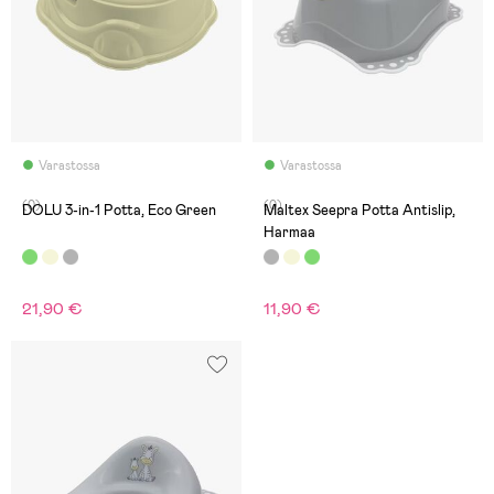
Varastossa
Varastossa
(0)
(0)
DOLU 3-in-1 Potta, Eco Green
Maltex Seepra Potta Antislip,
Harmaa
21,90 €
11,90 €