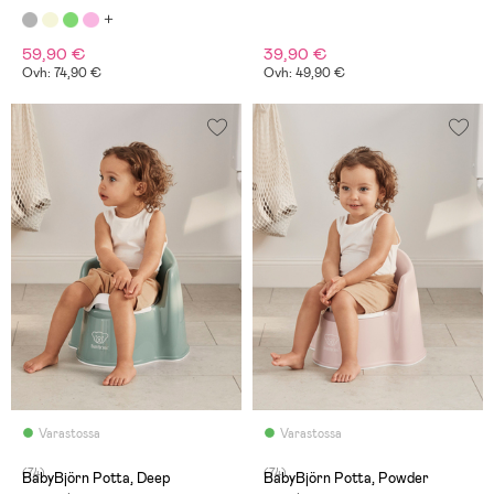
59,90 €
39,90 €
Ovh: 74,90 €
Ovh: 49,90 €
Varastossa
Varastossa
(74)
(74)
BabyBjörn Potta, Deep
BabyBjörn Potta, Powder