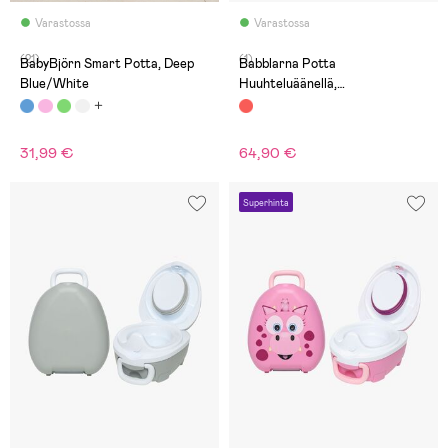
Varastossa
Varastossa
(21)
(1)
BabyBjörn Smart Potta, Deep
Babblarna Potta
Blue/White
Huuhteluäänellä,
Punainen/sininen
31,99 €
64,90 €
Superhinta