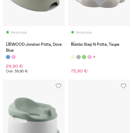
Varastossa
Varastossa
(2)
(3)
LIEWOOD Jonatan Potta, Dove
Bumbo Step N Potta, Taupe
Blue
29,90 €
75,90 €
Ovh: 39,90 €