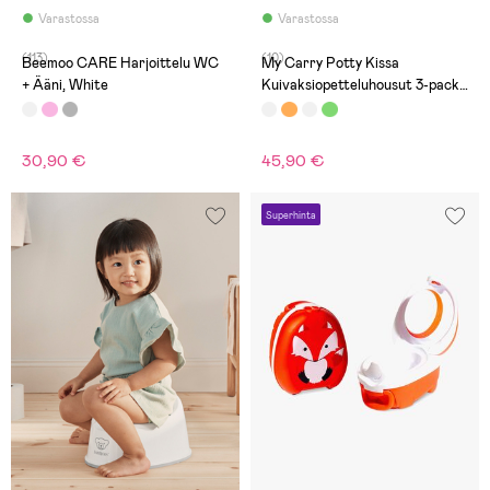
Varastossa
Varastossa
(113)
(10)
Beemoo CARE Harjoittelu WC
My Carry Potty Kissa
+ Ääni, White
Kuivaksiopetteluhousut 3-pack,
Valkoinen
30,90 €
45,90 €
Superhinta