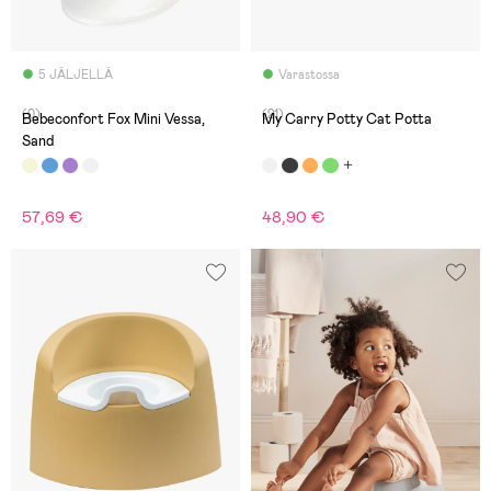
5 JÄLJELLÄ
Varastossa
(0)
(21)
Bebeconfort Fox Mini Vessa,
My Carry Potty Cat Potta
Sand
57,69 €
48,90 €