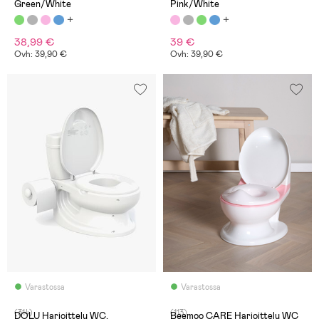
Green/White
Pink/White
38,99 €
39 €
Ovh: 39,90 €
Ovh: 39,90 €
Varastossa
Varastossa
(314)
(113)
DOLU Harjoittelu WC,
Beemoo CARE Harjoittelu WC