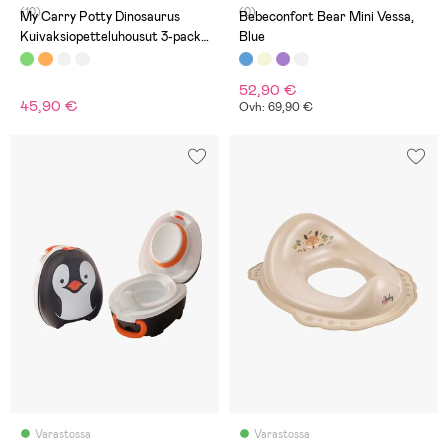
(10)
(0)
My Carry Potty Dinosaurus
Bebeconfort Bear Mini Vessa,
Kuivaksiopetteluhousut 3-pack,
Blue
Vihreä
52,90 €
45,90 €
Ovh: 69,90 €
Varastossa
Varastossa