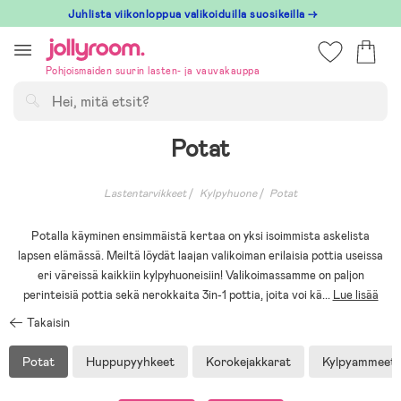
Hoppa
Juhlista viikonloppua valikoiduilla suosikeilla →
till
innehållet
Pohjoismaiden suurin lasten- ja vauvakauppa
Hae
Potat
Lastentarvikkeet
Kylpyhuone
Potat
Potalla käyminen ensimmäistä kertaa on yksi isoimmista askelista
lapsen elämässä. Meiltä löydät laajan valikoiman erilaisia pottia useissa
eri väreissä kaikkiin kylpyhuoneisiin! Valikoimassamme on paljon
perinteisiä pottia sekä nerokkaita 3in-1 pottia, joita voi kä
...
Lue lisää
Takaisin
Potat
Huppupyyhkeet
Korokejakkarat
Kylpyammeet