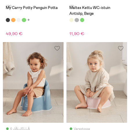
(21)
(0)
My Carry Potty Penguin Potta
Maltex Kettu WC-istuin
Antislip, Beige
49,90 €
11,90 €
6 JÄLJELLÄ
Varastossa