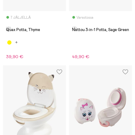
7 JÄLJELLÄ
Varastossa
(0)
(3)
Quax Potta, Thyme
Nattou 3-in-1 Potta, Sage Green
39,90 €
49,90 €