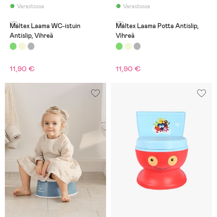
Varastossa
Varastossa
(0)
(0)
Maltex Laama WC-istuin
Maltex Laama Potta Antislip,
Antislip, Vihreä
Vihreä
11,90 €
11,90 €