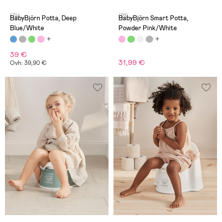
(74)
(21)
BabyBjörn Potta, Deep
BabyBjörn Smart Potta,
Blue/White
Powder Pink/White
39 €
31,99 €
Ovh: 39,90 €