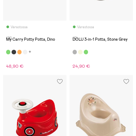
Varastossa
Varastossa
(21)
(0)
My Carry Potty Potta, Dino
DOLU 3-in-1 Potta, Stone Grey
48,90 €
24,90 €