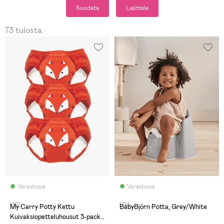
Suodata
Lajittele
73 tulosta.
Varastossa
Varastossa
(10)
(74)
My Carry Potty Kettu
BabyBjörn Potta, Grey/White
Kuivaksiopetteluhousut 3-pack,