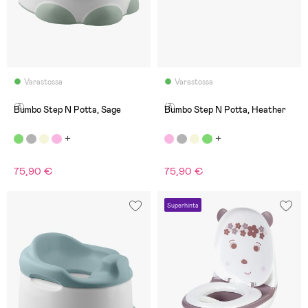
Varastossa
Varastossa
(3)
(3)
Bumbo Step N Potta, Sage
Bumbo Step N Potta, Heather
75,90 €
75,90 €
Superhinta