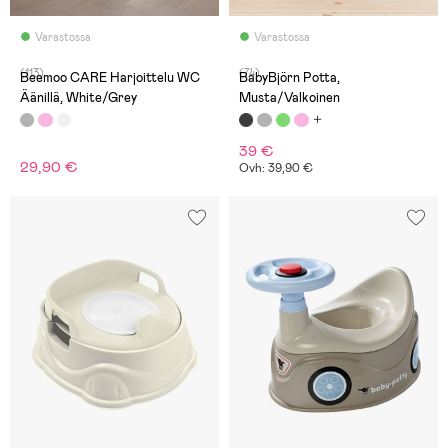
Varastossa
Varastossa
(113)
(74)
Beemoo CARE Harjoittelu WC
BabyBjörn Potta,
Äänillä, White/Grey
Musta/Valkoinen
39 €
29,90 €
Ovh: 39,90 €