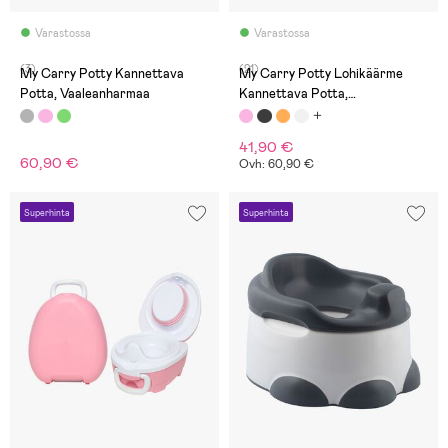
Varastossa
Varastossa
(3)
(21)
My Carry Potty Kannettava
My Carry Potty Lohikäärme
Potta, Vaaleanharmaa
Kannettava Potta,
Vaaleanpunainen
41,90 €
60,90 €
Ovh: 60,90 €
Superhinta
Superhinta