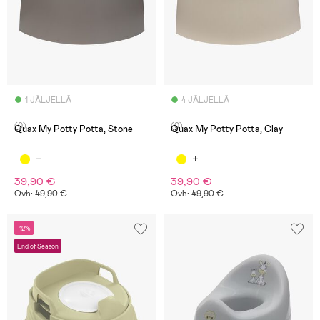
1 JÄLJELLÄ
4 JÄLJELLÄ
(0)
(0)
Quax My Potty Potta, Stone
Quax My Potty Potta, Clay
39,90 €
39,90 €
Ovh: 49,90 €
Ovh: 49,90 €
-12%
End of Season