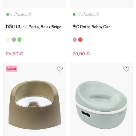
7 JÄLJELLÄ
10 JÄLJELLÄ
(0)
(5)
DOLU 3-in-1 Potta, Relax Beige
BIG Potta Bobby Car
24,90 €
29,90 €
Uutuus