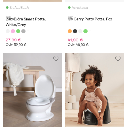
8 JÄLJELLÄ
Varastossa
(21)
(21)
BabyBjörn Smart Potta,
My Carry Potty Potta, Fox
White/Grey
27,99 €
41,90 €
Ovh: 32,90 €
Ovh: 48,90 €