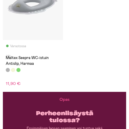
Varastossa
(0)
Maltex Seepra WC-istuin
Antislip, Harmaa
11,90 €