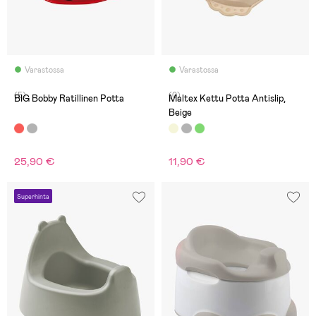
Varastossa
Varastossa
(5)
(0)
BIG Bobby Ratillinen Potta
Maltex Kettu Potta Antislip,
Beige
25,90 €
11,90 €
Superhinta