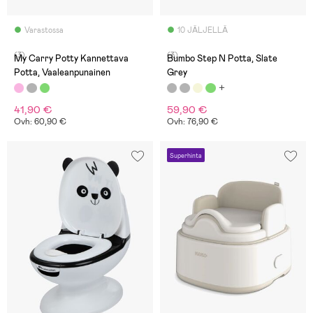
Varastossa
10 JÄLJELLÄ
(3)
(3)
My Carry Potty Kannettava
Bumbo Step N Potta, Slate
Potta, Vaaleanpunainen
Grey
41,90 €
59,90 €
Ovh: 60,90 €
Ovh: 76,90 €
Superhinta