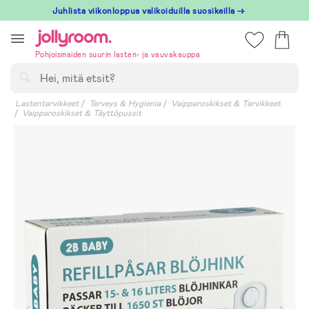
Hoppa
Juhlista viikonloppua valikoiduilla suosikeilla →
till
innehållet
Pohjoismaiden suurin lasten- ja vauvakauppa
Hae
Lastentarvikkeet
Terveys & Hygienia
Vaipparoskikset & Tarvikkeet
Vaipparoskikset & Täyttöpussit