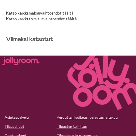
Katso kaikki maksuvaihtoehdot täältä
Katso kaikki toimitusvaihtoehdot täältä
Viimeksi katsotut
Asiakaspalvelu
Peruuttamisoikeus, palautus ja takuu
Tilausehdot
Tilausten toimitus
Omat laskuni
Tilaaminen ja maksaminen