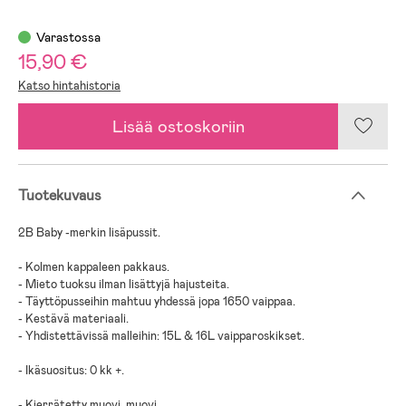
Varastossa
15,90 €
Katso hintahistoria
Lisää ostoskoriin
Tuotekuvaus
2B Baby -merkin lisäpussit.
- Kolmen kappaleen pakkaus.
- Mieto tuoksu ilman lisättyjä hajusteita.
- Täyttöpusseihin mahtuu yhdessä jopa 1650 vaippaa.
- Kestävä materiaali.
- Yhdistettävissä malleihin: 15L & 16L vaipparoskikset.
- Ikäsuositus: 0 kk +.
- Kierrätetty muovi, muovi.