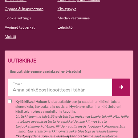
Oppaat & Inspiraatiota
Yksityisyys
Cookie settings
Meidän vastuumme
Avoimet työpaikat
Lehdistö
Meistä
UUTISKIRJE
Tilaa uutiskirjeemme saadaksesi erityisetuja!
Email*
Kyllä kiitos!
Haluan tilata uutiskirjeen ja saada henkilökohtaisia
alennuksia, tarjouksia ja uutisia. Hyväksyn siten henkilötietojeni
käsittelyn ohessa mainituilla tavoilla.
Uutiskirjeemme käyttää evästeitä ja muita vastaavia tekniikoita, joilla
mitataan avaamisastetta ja asiakkaidemme kiinnostusta
tarjouksiamme kohtaan. Niiden avulla myös luodaan kohdennettua
mainontaa, sisältömarkkinointia sekä tilastoja asiakkaistamme.
Yksityisyydensuoja-
ja
evästekäytännöistämme
saat lisätietoa