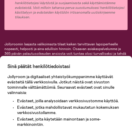
henkilötietojesi käytöstä ja suojaamisesta sekä käyttämistämme
evästeistä. Voit milloin tahansa perua suostumuksesi henkilötietojesi
käsittelyyn ja evästeiden käyttöön irtisanomalla uutiskirjeemme
tilauksen.
Jollyroomin laajasta valikoimasta tilaat kaiken tarvittavan lapsiperheelle
nopeasti, helposti ja aina edullisin hinnoin. Osaavan asiakaspalvelumme ja
365 päivän palautusoikeuden ansiosta voit tuntea olosi turvalliseksi ja tehdä
ostoksia hyvillä mielin. Jollyroomilta saat lastenvaunut, turvaistuimet,
vaatteet vauvoille ja lapsille, inspiroivia sisustustuotteita lastenhuoneeseen,
Sinä päätät henkilötiedoistasi
lastentarvikkeita sekä paljon muuta. Meiltä löydät lukuisia tunnettuja
tuotemerkkejä, kuten Britax, Maxi-Cosi, Baby Jogger, BabyBjörn, Didriksons,
Jollyroom ja digitaaliset yhteistyökumppanimme käyttävät
KidKraft, Ergobaby, Philips Avent, Neonate, Cybex, LEGO ja monia muita!
evästeitä tällä verkkosivulla. Jotkut näistä ovat sivuston
Tervetuloa shoppailemaan Pohjoismaiden suurimpaan lastentarvikkeiden
verkkokauppaan!
toiminnalle välttämättömiä. Seuraavat evästeet ovat sinulle
valinnaisia:
Evästeet, joilla analysoidaan verkkosivustomme käyttöä.
Evästeet, jotka mahdollistavat mukautetun kokemuksen
verkkosivustollamme.
Evästeet, joita käytetään mainontaan ja some-
markkinointiin.