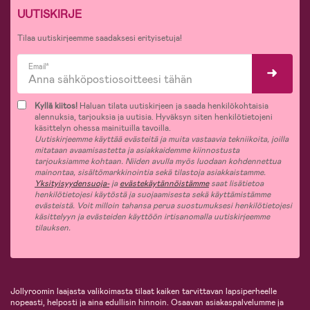
UUTISKIRJE
Tilaa uutiskirjeemme saadaksesi erityisetuja!
Email*
Kyllä kiitos!
Haluan tilata uutiskirjeen ja saada henkilökohtaisia
alennuksia, tarjouksia ja uutisia. Hyväksyn siten henkilötietojeni
käsittelyn ohessa mainituilla tavoilla.
Uutiskirjeemme käyttää evästeitä ja muita vastaavia tekniikoita, joilla
mitataan avaamisastetta ja asiakkaidemme kiinnostusta
tarjouksiamme kohtaan. Niiden avulla myös luodaan kohdennettua
mainontaa, sisältömarkkinointia sekä tilastoja asiakkaistamme.
Yksityisyydensuoja-
ja
evästekäytännöistämme
saat lisätietoa
henkilötietojesi käytöstä ja suojaamisesta sekä käyttämistämme
evästeistä. Voit milloin tahansa perua suostumuksesi henkilötietojesi
käsittelyyn ja evästeiden käyttöön irtisanomalla uutiskirjeemme
tilauksen.
Jollyroomin laajasta valikoimasta tilaat kaiken tarvittavan lapsiperheelle
nopeasti, helposti ja aina edullisin hinnoin. Osaavan asiakaspalvelumme ja