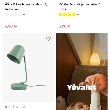
(5)
(5)
Alice & Fox Numerovalaisin 1,
Petite Déco Kirjainvalaisin V,
Valkoinen
Kulta
4,90 €
3,90 €
3 JÄLJELLÄ