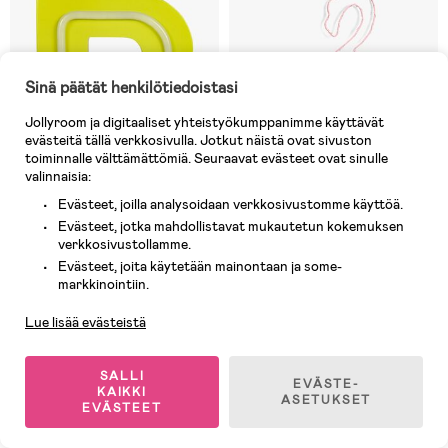
Sinä päätät henkilötiedoistasi
Jollyroom ja digitaaliset yhteistyökumppanimme käyttävät
evästeitä tällä verkkosivulla. Jotkut näistä ovat sivuston
toiminnalle välttämättömiä. Seuraavat evästeet ovat sinulle
valinnaisia:
Evästeet, joilla analysoidaan verkkosivustomme käyttöä.
Evästeet, jotka mahdollistavat mukautetun kokemuksen
verkkosivustollamme.
Varastossa
Varastossa
Evästeet, joita käytetään mainontaan ja some-
Asiakaspalvelu
(11)
(3)
markkinointiin.
POPP Kirjainvalaisin R,
POPP Flamingo Valaisin,
Keltainen
Vaaleanpunainen
Lue lisää evästeistä
9,90 €
3,90 €
SALLI
EVÄSTE-
KAIKKI
ASETUKSET
EVÄSTEET
Outlet
-11%