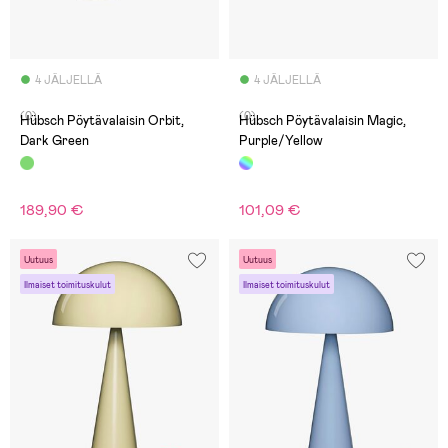
4 JÄLJELLÄ
4 JÄLJELLÄ
(0)
(0)
Hübsch Pöytävalaisin Orbit,
Hübsch Pöytävalaisin Magic,
Dark Green
Purple/Yellow
189,90 €
101,09 €
Uutuus
Uutuus
Ilmaiset toimituskulut
Ilmaiset toimituskulut