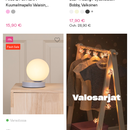
Kuumailmapallo Valaisin,
Bobby, Valkoinen
Vaaleanpunainen
17,90 €
15,90 €
Ovh: 28,90 €
-11%
Flash Sale
Varastossa