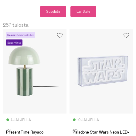
Suodata
Lajittele
257 tulosta.
Ilmaiset toimituskulut
Superhinta
4 JÄLJELLÄ
10 JÄLJELLÄ
(0)
(0)
PresentTime Rayado
Paladone Star Wars Neon LED-