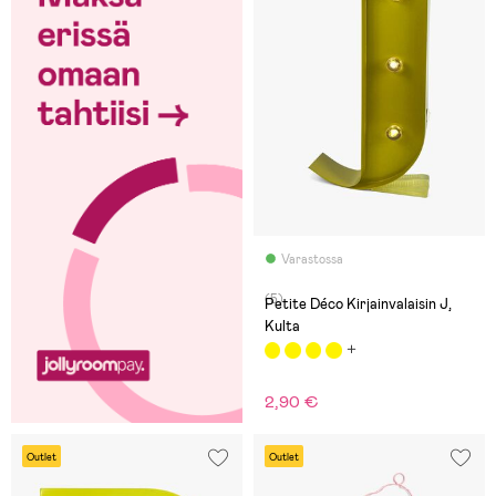
Varastossa
(5)
Petite Déco Kirjainvalaisin J,
Kulta
2,90 €
Outlet
Outlet