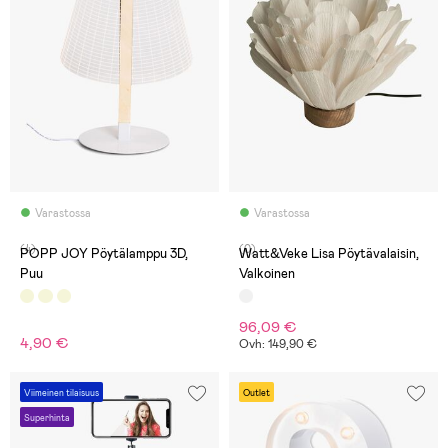
Varastossa
Varastossa
(4)
(0)
POPP JOY Pöytälamppu 3D,
Watt&Veke Lisa Pöytävalaisin,
Puu
Valkoinen
96,09 €
4,90 €
Ovh: 149,90 €
Viimeinen tilaisuus
Outlet
Superhinta