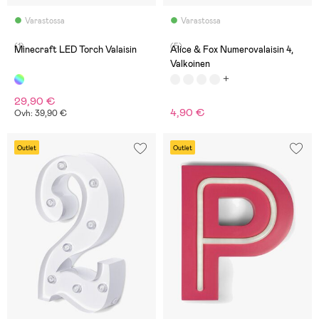
Varastossa
Varastossa
(1)
(5)
Minecraft LED Torch Valaisin
Alice & Fox Numerovalaisin 4,
Valkoinen
29,90 €
4,90 €
Ovh: 39,90 €
Outlet
Outlet