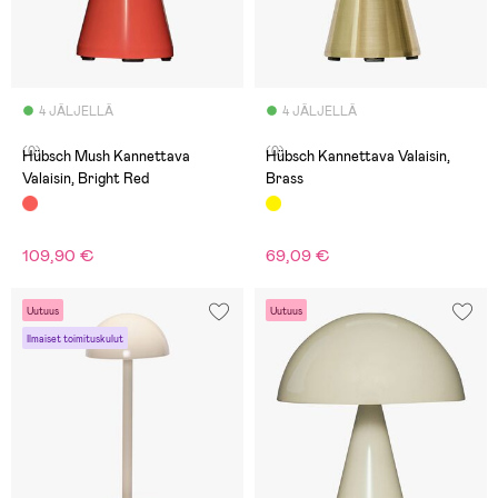
4 JÄLJELLÄ
4 JÄLJELLÄ
(0)
(0)
Hübsch Mush Kannettava
Hübsch Kannettava Valaisin,
Valaisin, Bright Red
Brass
109,90 €
69,09 €
Uutuus
Uutuus
Ilmaiset toimituskulut