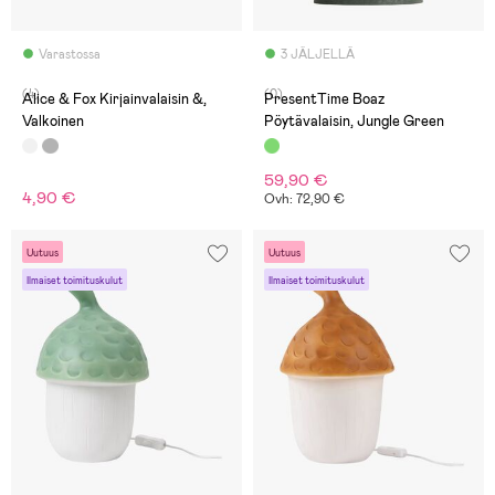
Varastossa
3 JÄLJELLÄ
(4)
(0)
Alice & Fox Kirjainvalaisin &,
PresentTime Boaz
Valkoinen
Pöytävalaisin, Jungle Green
59,90 €
4,90 €
Ovh: 72,90 €
Uutuus
Uutuus
Ilmaiset toimituskulut
Ilmaiset toimituskulut