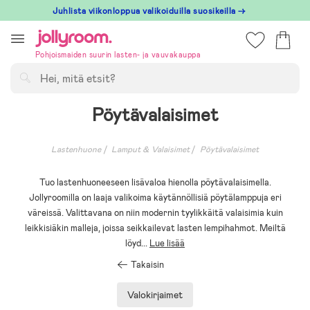
Hoppa
Juhlista viikonloppua valikoiduilla suosikeilla →
till
innehållet
Pohjoismaiden suurin lasten- ja vauvakauppa
Hae
Pöytävalaisimet
Lastenhuone
Lamput & Valaisimet
Pöytävalaisimet
Tuo lastenhuoneeseen lisävaloa hienolla pöytävalaisimella.
Jollyroomilla on laaja valikoima käytännöllisiä pöytälamppuja eri
väreissä. Valittavana on niin modernin tyylikkäitä valaisimia kuin
leikkisiäkin malleja, joissa seikkailevat lasten lempihahmot. Meiltä
löyd
...
Lue lisää
Takaisin
Valokirjaimet