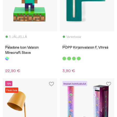
5 JÄLJELLÄ
Varastossa
(0)
(7)
Paladone Icon Valaisin
POPP Kirjainvalaisin F, Vihreä
Minecraft Steve
22,90 €
3,90 €
-19%
Ilmaiset toimituskulut
Flash Sale