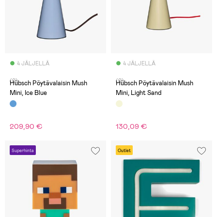
4 JÄLJELLÄ
4 JÄLJELLÄ
(0)
(0)
Hübsch Pöytävalaisin Mush
Hübsch Pöytävalaisin Mush
Mini, Ice Blue
Mini, Light Sand
209,90 €
130,09 €
Superhinta
Outlet