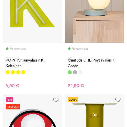
Varastossa
Varastossa
(11)
(0)
POPP Kirjainvalaisin K,
Minitude ORB Pöytävalaisin,
Keltainen
Green
4,90 €
24,90 €
-31%
Outlet
Flash Sale