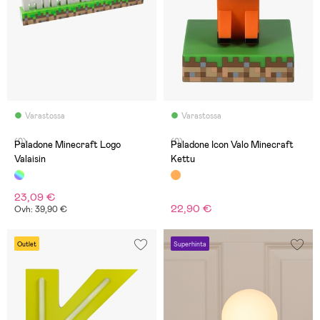
Varastossa
Varastossa
(0)
(0)
Paladone Minecraft Logo
Paladone Icon Valo Minecraft
Valaisin
Kettu
23,09 €
22,90 €
Ovh: 39,90 €
Outlet
Superhinta