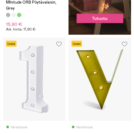
(0)
Minitude ORB Pöytävalaisin,
Grey
15,90 €
Aik. hinta: 17,90 €
Outlet
Outlet
Varastossa
Varastossa