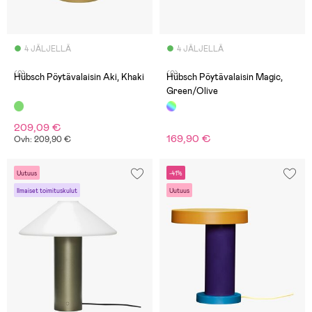
4 JÄLJELLÄ
4 JÄLJELLÄ
(0)
(0)
Hübsch Pöytävalaisin Aki, Khaki
Hübsch Pöytävalaisin Magic,
Green/Olive
209,09 €
169,90 €
Ovh: 209,90 €
Uutuus
-41%
Ilmaiset toimituskulut
Uutuus