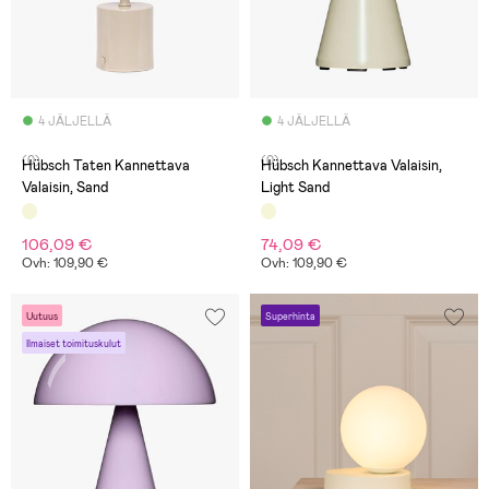
4 JÄLJELLÄ
4 JÄLJELLÄ
(0)
(0)
Hübsch Taten Kannettava
Hübsch Kannettava Valaisin,
Valaisin, Sand
Light Sand
106,09 €
74,09 €
Ovh: 109,90 €
Ovh: 109,90 €
Uutuus
Superhinta
Ilmaiset toimituskulut