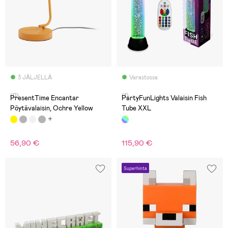
3 JÄLJELLÄ
Varastossa
(0)
(1)
PresentTime Encantar
PartyFunLights Valaisin Fish
Pöytävalaisin, Ochre Yellow
Tube XXL
56,90 €
115,90 €
Superhinta