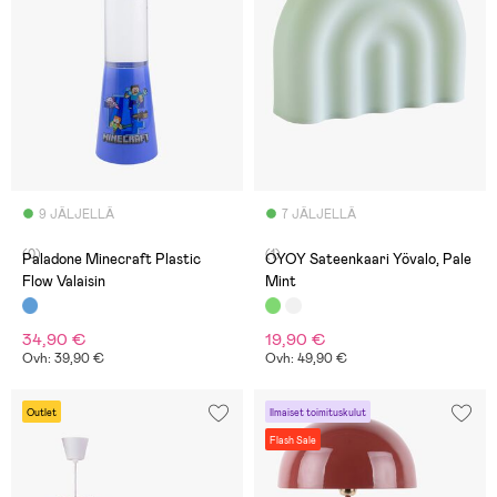
9 JÄLJELLÄ
7 JÄLJELLÄ
(0)
(1)
Paladone Minecraft Plastic
OYOY Sateenkaari Yövalo, Pale
Flow Valaisin
Mint
34,90 €
19,90 €
Ovh: 39,90 €
Ovh: 49,90 €
Outlet
Ilmaiset toimituskulut
Flash Sale