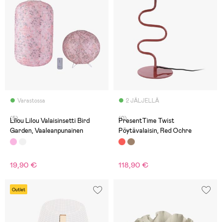
Varastossa
2 JÄLJELLÄ
(5)
(0)
Lilou Lilou Valaisinsetti Bird
PresentTime Twist
Garden, Vaaleanpunainen
Pöytävalaisin, Red Ochre
19,90 €
118,90 €
Outlet