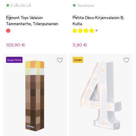
2 JÄLJELLÄ
Varastossa
(0)
(5)
Egmont Toys Valaisin
Petite Déco Kirjainvalaisin B,
Tammenterho, Tiilenpunainen
Kulta
129,90 €
3,90 €
Superhinta
Outlet