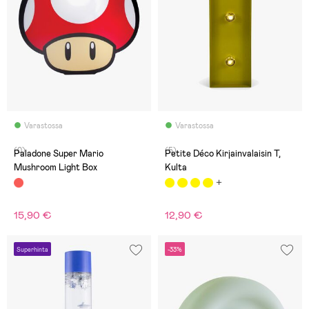
Varastossa
Varastossa
(0)
(5)
Paladone Super Mario
Petite Déco Kirjainvalaisin T,
Mushroom Light Box
Kulta
15,90 €
12,90 €
Superhinta
-33%