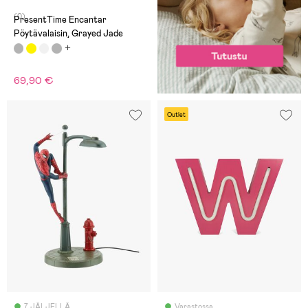
(0)
PresentTime Encantar
Pöytävalaisin, Grayed Jade
69,90 €
Outlet
7 JÄLJELLÄ
Varastossa