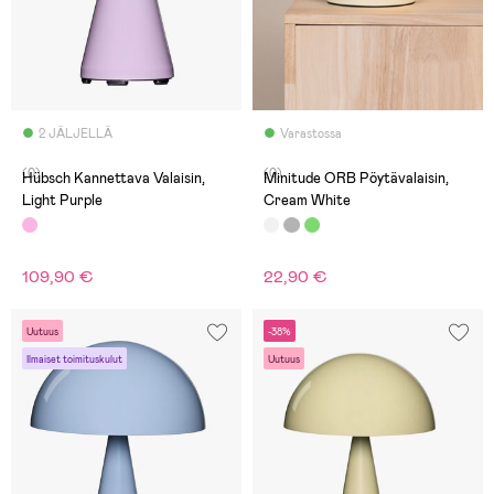
2 JÄLJELLÄ
Varastossa
(0)
(0)
Hübsch Kannettava Valaisin,
Minitude ORB Pöytävalaisin,
Light Purple
Cream White
109,90 €
22,90 €
Uutuus
-38%
Ilmaiset toimituskulut
Uutuus