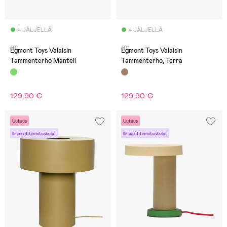
4 JÄLJELLÄ
4 JÄLJELLÄ
(0)
(0)
Egmont Toys Valaisin
Egmont Toys Valaisin
Tammenterho Manteli
Tammenterho, Terra
129,90 €
129,90 €
Uutuus
Uutuus
Ilmaiset toimituskulut
Ilmaiset toimituskulut