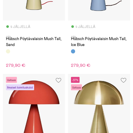
4 JÄLJELLÄ
4 JÄLJELLÄ
(0)
(0)
Hübsch Pöytävalaisin Mush Tall,
Hübsch Pöytävalaisin Mush Tall,
Sand
Ice Blue
279,90 €
279,90 €
Uutuus
-37%
Ilmaiset toimituskulut
Uutuus