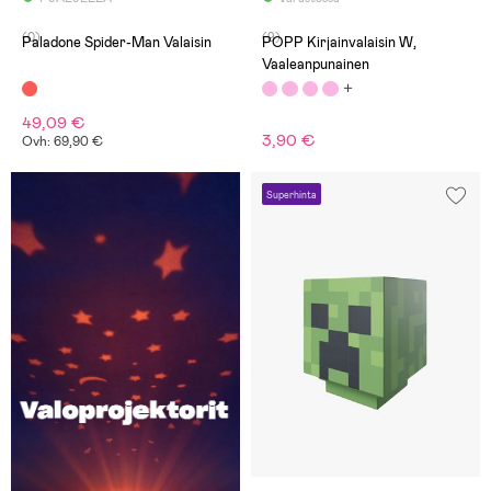
(0)
(9)
Paladone Spider-Man Valaisin
POPP Kirjainvalaisin W,
Vaaleanpunainen
49,09 €
3,90 €
Ovh: 69,90 €
Superhinta