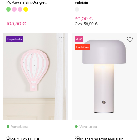
Pöytävalaisin, Jungle
valaisin
Green/Grayed Jade
30,09 €
109,90 €
Ovh: 39,90 €
Superhinta
-10%
Flash Sale
Varastossa
Varastossa
(8)
(0)
Alice & Fox HERA
Star Trading Pöytävalaisin