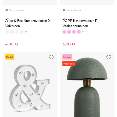
Varastossa
Varastossa
(5)
(9)
Alice & Fox Numerovalaisin 2,
POPP Kirjainvalaisin P,
Valkoinen
Vaaleanpunainen
4,90 €
3,90 €
Outlet
Uutuus
Flash Sale