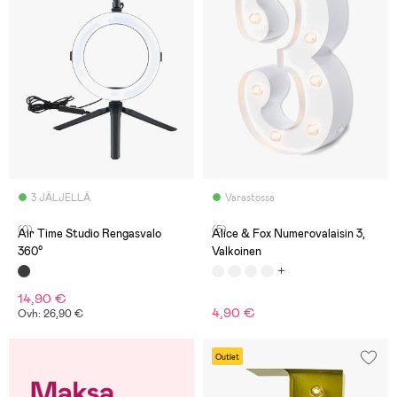
3 JÄLJELLÄ
Varastossa
(0)
(5)
Air Time Studio Rengasvalo
Alice & Fox Numerovalaisin 3,
360°
Valkoinen
14,90 €
4,90 €
Ovh: 26,90 €
Outlet