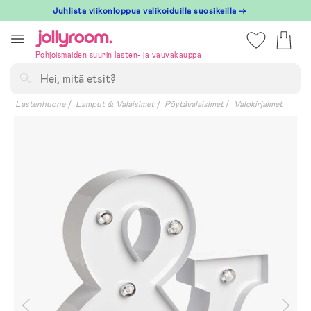
Hoppa
Juhlista viikonloppua valikoiduilla suosikeilla →
till
innehållet
Pohjoismaiden suurin lasten- ja vauvakauppa
Hae
Lastenhuone
Lamput & Valaisimet
Pöytävalaisimet
Valokirjaimet