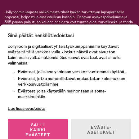
Jollyroomin laajasta valikoimasta tilaat kaiken tarvittavan lapsiperheelle
nopeasti, helposti ja aina edullisin hinnoin. Osaavan asiakaspalvelumme ja
365 päivän palautusoikeuden ansiosta voit tuntea olosi turvalliseksi ja tehdä
ostoksia hyvillä mielin. Jollyroomilta saat lastenvaunut, turvaistuimet,
vaatteet vauvoille ja lapsille, inspiroivia sisustustuotteita lastenhuoneeseen,
Sinä päätät henkilötiedoistasi
lastentarvikkeita sekä paljon muuta. Meiltä löydät lukuisia tunnettuja
tuotemerkkejä, kuten Britax, Maxi-Cosi, Baby Jogger, BabyBjörn, Didriksons,
Jollyroom ja digitaaliset yhteistyökumppanimme käyttävät
KidKraft, Ergobaby, Philips Avent, Neonate, Cybex, LEGO ja monia muita!
evästeitä tällä verkkosivulla. Jotkut näistä ovat sivuston
Tervetuloa shoppailemaan Pohjoismaiden suurimpaan lastentarvikkeiden
verkkokauppaan!
toiminnalle välttämättömiä. Seuraavat evästeet ovat sinulle
valinnaisia:
Evästeet, joilla analysoidaan verkkosivustomme käyttöä.
Evästeet, jotka mahdollistavat mukautetun kokemuksen
verkkosivustollamme.
Evästeet, joita käytetään mainontaan ja some-
Asiakaspalvelu
markkinointiin.
Lue lisää evästeistä
© 2026 Jollyroom AB. Kaikki oikeudet pidätetään.
SALLI
EVÄSTE-
KAIKKI
ASETUKSET
EVÄSTEET