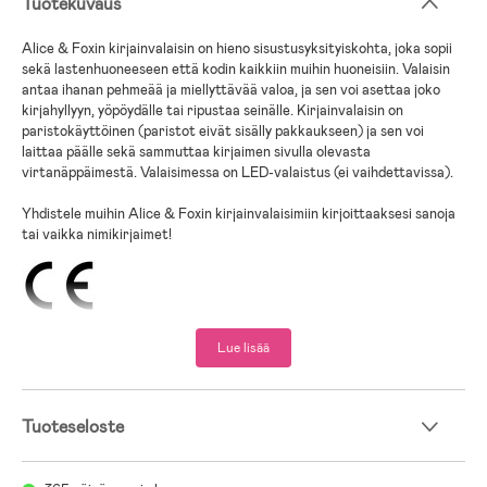
Tuotekuvaus
Alice & Foxin kirjainvalaisin on hieno sisustusyksityiskohta, joka sopii
sekä lastenhuoneeseen että kodin kaikkiin muihin huoneisiin. Valaisin
antaa ihanan pehmeää ja miellyttävää valoa, ja sen voi asettaa joko
kirjahyllyyn, yöpöydälle tai ripustaa seinälle. Kirjainvalaisin on
paristokäyttöinen (paristot eivät sisälly pakkaukseen) ja sen voi
laittaa päälle sekä sammuttaa kirjaimen sivulla olevasta
virtanäppäimestä. Valaisimessa on LED-valaistus (ei vaihdettavissa).
Yhdistele muihin Alice & Foxin kirjainvalaisimiin kirjoittaaksesi sanoja
tai vaikka nimikirjaimet!
;
Lue lisää
Tuoteseloste