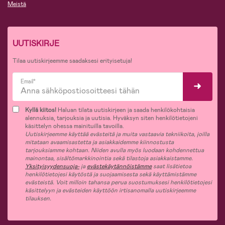
Meistä
UUTISKIRJE
Tilaa uutiskirjeemme saadaksesi erityisetuja!
Email*
Kyllä kiitos!
Haluan tilata uutiskirjeen ja saada henkilökohtaisia
alennuksia, tarjouksia ja uutisia. Hyväksyn siten henkilötietojeni
käsittelyn ohessa mainituilla tavoilla.
Uutiskirjeemme käyttää evästeitä ja muita vastaavia tekniikoita, joilla
mitataan avaamisastetta ja asiakkaidemme kiinnostusta
tarjouksiamme kohtaan. Niiden avulla myös luodaan kohdennettua
mainontaa, sisältömarkkinointia sekä tilastoja asiakkaistamme.
Yksityisyydensuoja-
ja
evästekäytännöistämme
saat lisätietoa
henkilötietojesi käytöstä ja suojaamisesta sekä käyttämistämme
evästeistä. Voit milloin tahansa perua suostumuksesi henkilötietojesi
käsittelyyn ja evästeiden käyttöön irtisanomalla uutiskirjeemme
tilauksen.