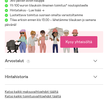
365 päivän avoin kauppa
Yli 100 euron tilauksiin ilmainen toimitus* noutopisteelle
Hintatakuu - Lue lisää ->
Luotettava toimitus suoraan omalta varastoltamme
Tilaa arkisin ennen klo 13.00 – lähetämme tilauksen jo samana
päivänä!
Kysy yhteisöltä
Arvostelut
Hintahistoria
Katso kaikki maksuvaihtoehdot täältä
Katso kaikki toimitusvaihtoehdot täältä