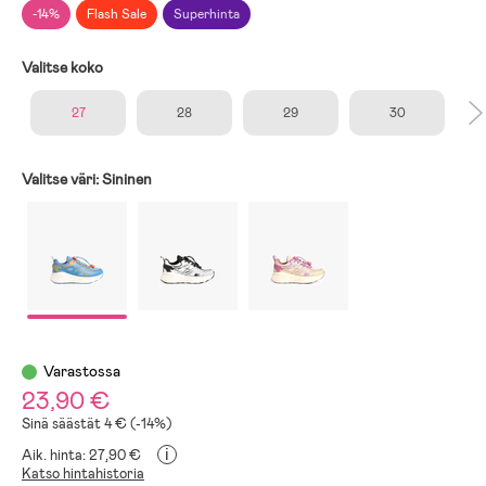
-14%
Flash Sale
Superhinta
Valitse koko
27
28
29
30
Valitse väri:
Sininen
Varastossa
23,90 €
Sinä säästät 4 € (-14%)
i
Aik. hinta: 27,90 €
Katso hintahistoria