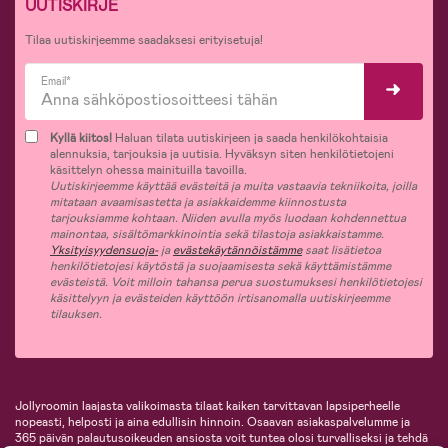
UUTISKIRJE
Tilaa uutiskirjeemme saadaksesi erityisetuja!
Email*
Kyllä kiitos!
Haluan tilata uutiskirjeen ja saada henkilökohtaisia
alennuksia, tarjouksia ja uutisia. Hyväksyn siten henkilötietojeni
käsittelyn ohessa mainituilla tavoilla.
Uutiskirjeemme käyttää evästeitä ja muita vastaavia tekniikoita, joilla
mitataan avaamisastetta ja asiakkaidemme kiinnostusta
tarjouksiamme kohtaan. Niiden avulla myös luodaan kohdennettua
mainontaa, sisältömarkkinointia sekä tilastoja asiakkaistamme.
Yksityisyydensuoja-
ja
evästekäytännöistämme
saat lisätietoa
henkilötietojesi käytöstä ja suojaamisesta sekä käyttämistämme
evästeistä. Voit milloin tahansa perua suostumuksesi henkilötietojesi
käsittelyyn ja evästeiden käyttöön irtisanomalla uutiskirjeemme
tilauksen.
Jollyroomin laajasta valikoimasta tilaat kaiken tarvittavan lapsiperheelle
nopeasti, helposti ja aina edullisin hinnoin. Osaavan asiakaspalvelumme ja
365 päivän palautusoikeuden ansiosta voit tuntea olosi turvalliseksi ja tehdä