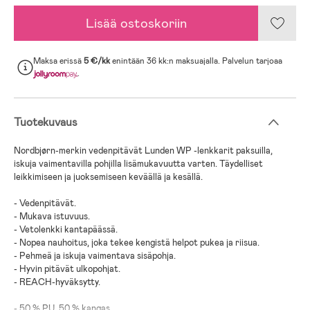
Lisää ostoskoriin
Maksa erissä
5 €/kk
enintään 36 kk:n maksuajalla. Palvelun tarjoaa
.
Tuotekuvaus
Nordbjørn-merkin vedenpitävät Lunden WP -lenkkarit paksuilla,
iskuja vaimentavilla pohjilla lisämukavuutta varten. Täydelliset
leikkimiseen ja juoksemiseen keväällä ja kesällä.
- Vedenpitävät.
- Mukava istuvuus.
- Vetolenkki kantapäässä.
- Nopea nauhoitus, joka tekee kengistä helpot pukea ja riisua.
- Pehmeä ja iskuja vaimentava sisäpohja.
- Hyvin pitävät ulkopohjat.
- REACH-hyväksytty.
- 50 % PU, 50 % kangas.