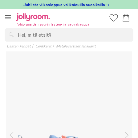
Hoppa
Juhlista viikonloppua valikoiduilla suosikeilla →
till
innehållet
Pohjoismaiden suurin lasten- ja vauvakauppa
Hae
Lasten kengät
Lenkkarit
Matalavartiset lenkkarit