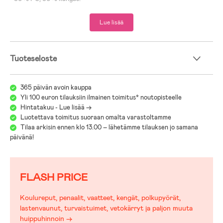
Lue lisää
Tuoteseloste
365 päivän avoin kauppa
Yli 100 euron tilauksiin ilmainen toimitus* noutopisteelle
Hintatakuu - Lue lisää ->
Luotettava toimitus suoraan omalta varastoltamme
Tilaa arkisin ennen klo 13.00 – lähetämme tilauksen jo samana
päivänä!
FLASH PRICE
Koulureput, penaalit, vaatteet, kengät, polkupyörät,
lastenvaunut, turvaistuimet, vetokärryt ja paljon muuta
huippuhinnoin →