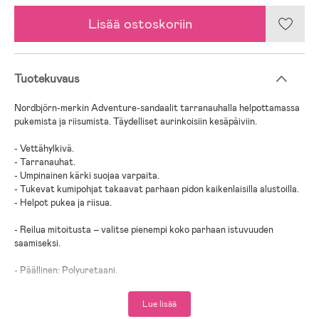
Lisää ostoskoriin
Tuotekuvaus
Nordbjörn-merkin Adventure-sandaalit tarranauhalla helpottamassa
pukemista ja riisumista. Täydelliset aurinkoisiin kesäpäiviin.
- Vettähylkivä.
- Tarranauhat.
- Umpinainen kärki suojaa varpaita.
- Tukevat kumipohjat takaavat parhaan pidon kaikenlaisilla alustoilla.
- Helpot pukea ja riisua.
- Reilua mitoitusta – valitse pienempi koko parhaan istuvuuden
saamiseksi.
- Päällinen: Polyuretaani.
- Pohjat: Termoplastinen kumi.
Lue lisää