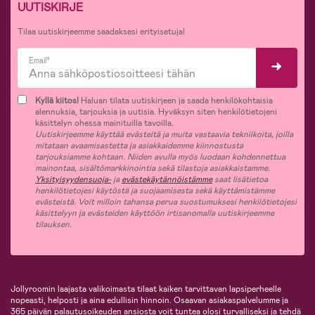
UUTISKIRJE
Tilaa uutiskirjeemme saadaksesi erityisetuja!
Email*
Kyllä kiitos!
Haluan tilata uutiskirjeen ja saada henkilökohtaisia
alennuksia, tarjouksia ja uutisia. Hyväksyn siten henkilötietojeni
käsittelyn ohessa mainituilla tavoilla.
Uutiskirjeemme käyttää evästeitä ja muita vastaavia tekniikoita, joilla
mitataan avaamisastetta ja asiakkaidemme kiinnostusta
tarjouksiamme kohtaan. Niiden avulla myös luodaan kohdennettua
mainontaa, sisältömarkkinointia sekä tilastoja asiakkaistamme.
Yksityisyydensuoja-
ja
evästekäytännöistämme
saat lisätietoa
henkilötietojesi käytöstä ja suojaamisesta sekä käyttämistämme
evästeistä. Voit milloin tahansa perua suostumuksesi henkilötietojesi
käsittelyyn ja evästeiden käyttöön irtisanomalla uutiskirjeemme
tilauksen.
Jollyroomin laajasta valikoimasta tilaat kaiken tarvittavan lapsiperheelle
nopeasti, helposti ja aina edullisin hinnoin. Osaavan asiakaspalvelumme ja
365 päivän palautusoikeuden ansiosta voit tuntea olosi turvalliseksi ja tehdä