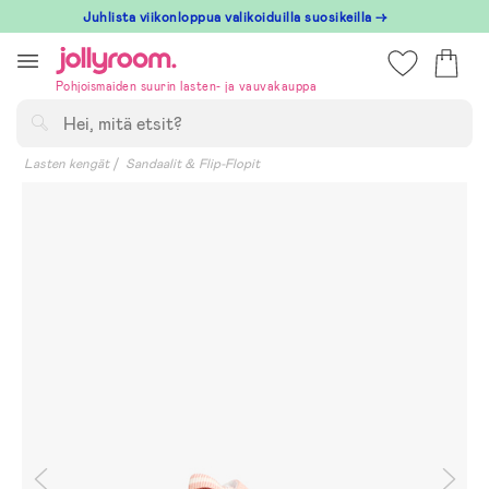
Hoppa
Juhlista viikonloppua valikoiduilla suosikeilla →
till
innehållet
Pohjoismaiden suurin lasten- ja vauvakauppa
Hae
Lasten kengät
Sandaalit & Flip-Flopit