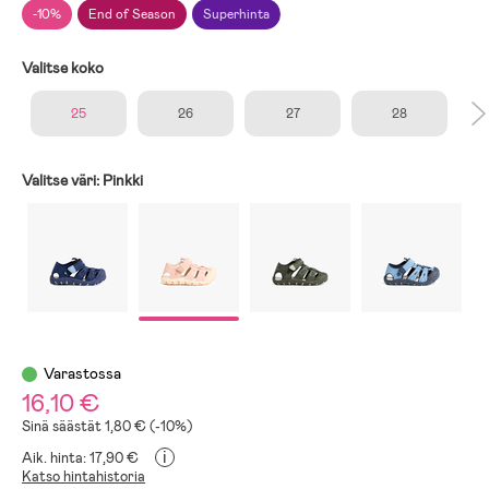
-10%
End of Season
Superhinta
Valitse koko
25
26
27
28
Valitse väri:
Pinkki
Varastossa
16,10 €
Sinä säästät 1,80 € (-10%)
i
Aik. hinta: 17,90 €
Katso hintahistoria