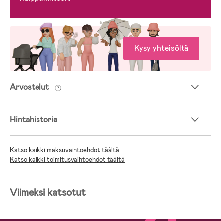
Kysy yhteisöltä
Arvostelut
Hintahistoria
Katso kaikki maksuvaihtoehdot täältä
Katso kaikki toimitusvaihtoehdot täältä
Viimeksi katsotut