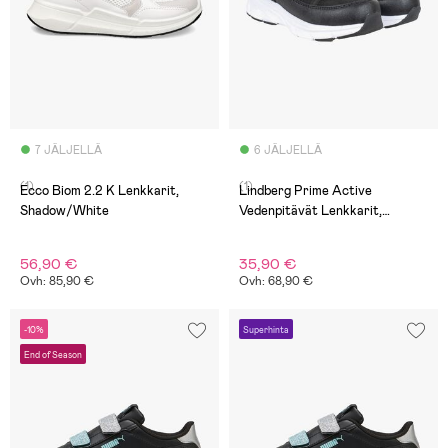
7 JÄLJELLÄ
6 JÄLJELLÄ
(1)
(1)
Ecco Biom 2.2 K Lenkkarit,
Lindberg Prime Active
Shadow/White
Vedenpitävät Lenkkarit,
Mustat
56,90 €
35,90 €
Ovh: 85,90 €
Ovh: 68,90 €
-10%
Superhinta
End of Season