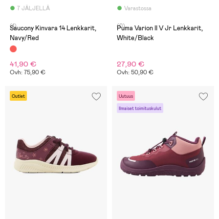
7 JÄLJELLÄ
Varastossa
(1)
(0)
Saucony Kinvara 14 Lenkkarit,
Puma Varion II V Jr Lenkkarit,
Navy/Red
White/Black
41,90 €
27,90 €
Ovh: 75,90 €
Ovh: 50,90 €
Outlet
Uutuus
Ilmaiset toimituskulut