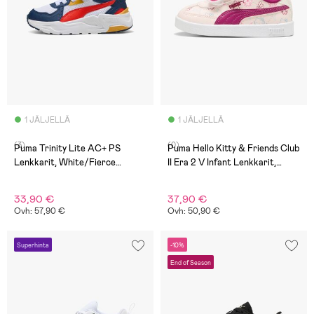
1 JÄLJELLÄ
1 JÄLJELLÄ
(3)
(0)
Puma Trinity Lite AC+ PS
Puma Hello Kitty & Friends Club
Lenkkarit, White/Fierce
II Era 2 V Infant Lenkkarit,
Red/Persian Blue
Jasmine Flower/Berry
33,90 €
37,90 €
Ovh: 57,90 €
Ovh: 50,90 €
Superhinta
-10%
End of Season