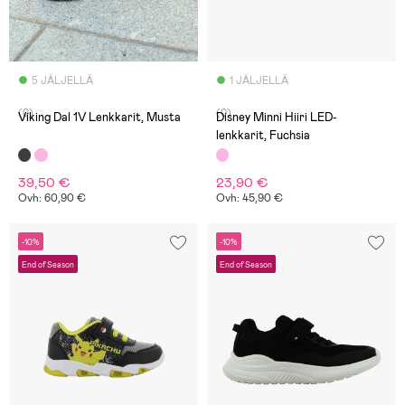
5 JÄLJELLÄ
1 JÄLJELLÄ
(0)
(0)
Viking Dal 1V Lenkkarit, Musta
Disney Minni Hiiri LED-
lenkkarit, Fuchsia
39,50 €
23,90 €
Ovh: 60,90 €
Ovh: 45,90 €
-10%
-10%
End of Season
End of Season