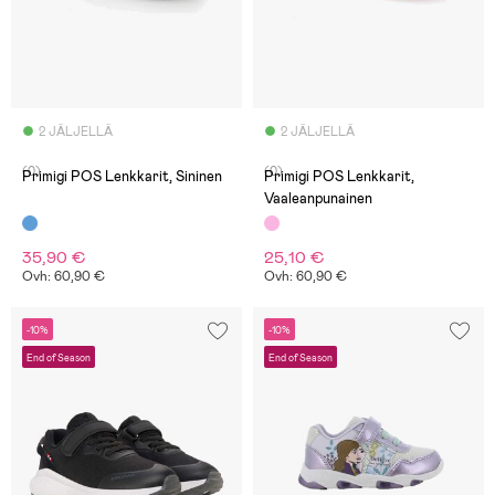
2 JÄLJELLÄ
2 JÄLJELLÄ
(0)
(0)
Primigi POS Lenkkarit, Sininen
Primigi POS Lenkkarit,
Vaaleanpunainen
35,90 €
25,10 €
Ovh: 60,90 €
Ovh: 60,90 €
-10%
-10%
End of Season
End of Season