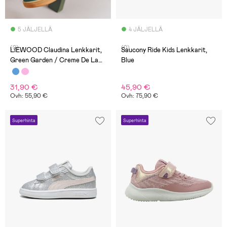
5 JÄLJELLÄ
4 JÄLJELLÄ
(0)
(0)
LIEWOOD Claudina Lenkkarit,
Saucony Ride Kids Lenkkarit,
Green Garden / Creme De La
Blue
Creme
31,90 €
45,90 €
Ovh: 55,90 €
Ovh: 75,90 €
Superhinta
Superhinta