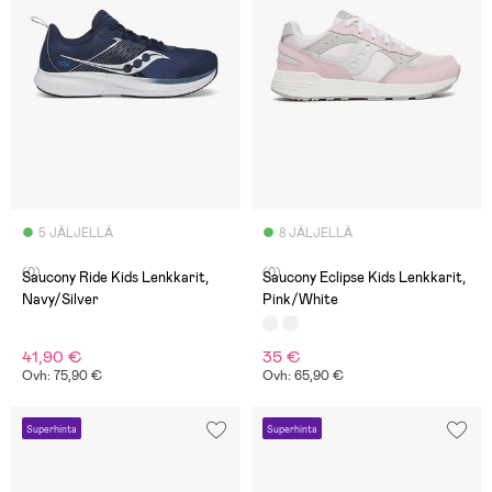
5 JÄLJELLÄ
8 JÄLJELLÄ
(0)
(0)
Saucony Ride Kids Lenkkarit,
Saucony Eclipse Kids Lenkkarit,
Navy/Silver
Pink/White
41,90 €
35 €
Ovh: 75,90 €
Ovh: 65,90 €
Superhinta
Superhinta