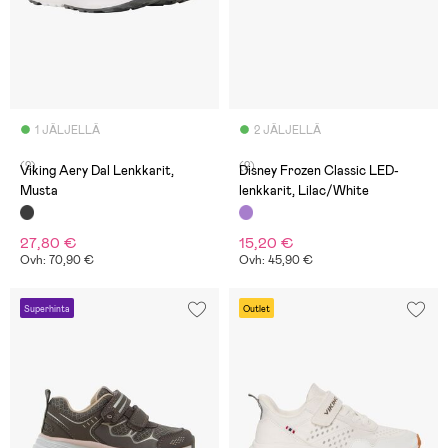
1 JÄLJELLÄ
2 JÄLJELLÄ
(2)
(2)
Viking Aery Dal Lenkkarit,
Disney Frozen Classic LED-
Musta
lenkkarit, Lilac/White
27,80 €
15,20 €
Ovh: 70,90 €
Ovh: 45,90 €
Superhinta
Outlet