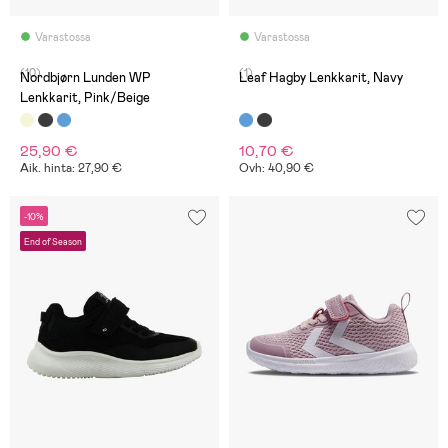
Varastossa
Varastossa
(10)
(1)
Nordbjørn Lunden WP
Leaf Hagby Lenkkarit, Navy
Lenkkarit, Pink/Beige
25,90 €
10,70 €
Aik. hinta: 27,90 €
Ovh: 40,90 €
-10%
End of Season