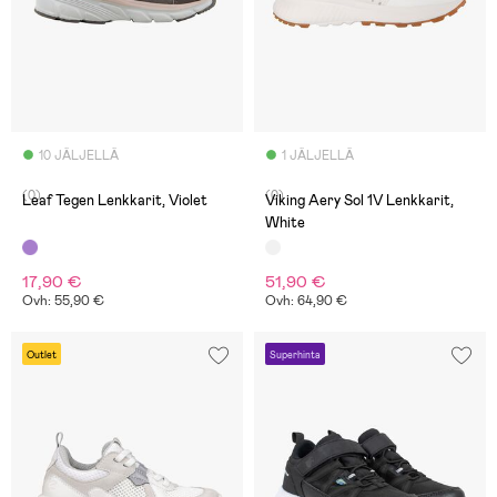
10 JÄLJELLÄ
1 JÄLJELLÄ
(0)
(0)
Leaf Tegen Lenkkarit, Violet
Viking Aery Sol 1V Lenkkarit,
White
17,90 €
51,90 €
Ovh: 55,90 €
Ovh: 64,90 €
Outlet
Superhinta