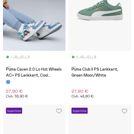
1 JÄLJELLÄ
6 JÄLJELLÄ
(0)
(0)
Puma Caven 2.0 Lo Hot Wheels
Puma Club II PS Lenkkarit,
AC+ PS Lenkkarit, Cool
Green Moon/White
Blue/White/Aquatic
27,90 €
27,90 €
Ovh: 55,90 €
Ovh: 48,90 €
Superhinta
Superhinta