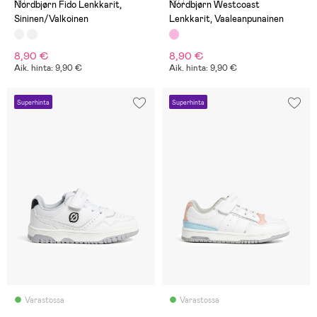
(8)
(27)
Nordbjørn Fido Lenkkarit,
Nordbjørn Westcoast
Sininen/Valkoinen
Lenkkarit, Vaaleanpunainen
8,90 €
8,90 €
Aik. hinta: 9,90 €
Aik. hinta: 9,90 €
Superhinta
Superhinta
Varastossa
Varastossa