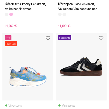
(5)
(8)
Nordbjørn Skooby Lenkkarit,
Nordbjørn Fido Lenkkarit,
Valkoinen/Harmaa
Valkoinen/Vaaleanpunainen
11,90 €
11,90 €
-14%
Superhinta
Flash Sale
Varastossa
Varastossa