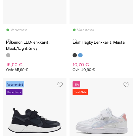
Varastossa
Varastossa
(7)
(1)
Pokémon LED-lenkkarit,
Leaf Hagby Lenkkarit, Musta
Black/Light Grey
15,20 €
10,70 €
Ovh: 45,90 €
Ovh: 40,90 €
Vedenpitävä
-11%
Superhinta
Flash Sale