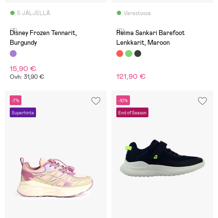
5 JÄLJELLÄ
Varastossa
(3)
(0)
Disney Frozen Tennarit,
Reima Sankari Barefoot
Burgundy
Lenkkarit, Maroon
15,90 €
121,90 €
Ovh: 31,90 €
-7%
-10%
Superhinta
End of Season