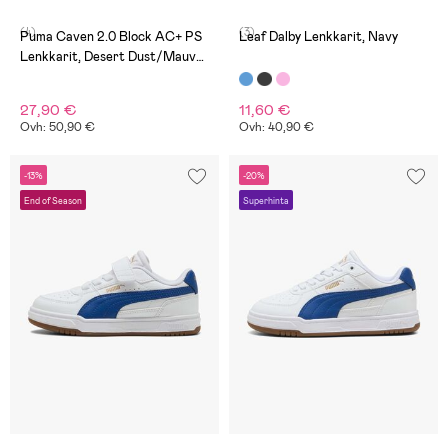
(4)
(3)
Puma Caven 2.0 Block AC+ PS
Leaf Dalby Lenkkarit, Navy
Lenkkarit, Desert Dust/Mauve
Mist/White
27,90 €
11,60 €
Ovh: 50,90 €
Ovh: 40,90 €
-13%
-20%
End of Season
Superhinta