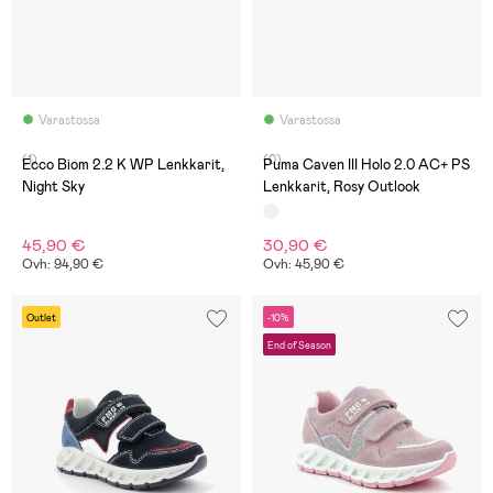
Varastossa
Varastossa
(1)
(0)
Ecco Biom 2.2 K WP Lenkkarit,
Puma Caven III Holo 2.0 AC+ PS
Night Sky
Lenkkarit, Rosy Outlook
45,90 €
30,90 €
Ovh: 94,90 €
Ovh: 45,90 €
Outlet
-10%
End of Season