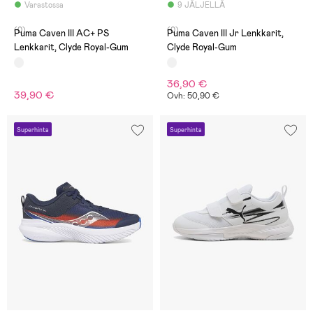
Varastossa
9 JÄLJELLÄ
(0)
(0)
Puma Caven III AC+ PS
Puma Caven III Jr Lenkkarit,
Lenkkarit, Clyde Royal-Gum
Clyde Royal-Gum
36,90 €
39,90 €
Ovh: 50,90 €
Superhinta
Superhinta