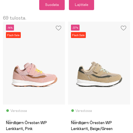
Suodata
Lajittele
69 tulosta.
-14%
-37%
Flash Sale
Flash Sale
Varastossa
Varastossa
(11)
(11)
Nordbjørn Öresten WP
Nordbjørn Öresten WP
Lenkkarit, Pink
Lenkkarit, Beige/Green