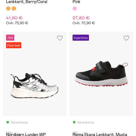
Lenkkarit, Berry/Coral
Pink
41,90 €
27,80 €
Ovh: 75,90 €
Ovh: 70,90 €
-14%
Superhinta
Flash Sale
Varastossa
Varastossa
(10)
(5)
Nordbjørn Lunden WP
Reima Ekana Lenkkarit, Musta