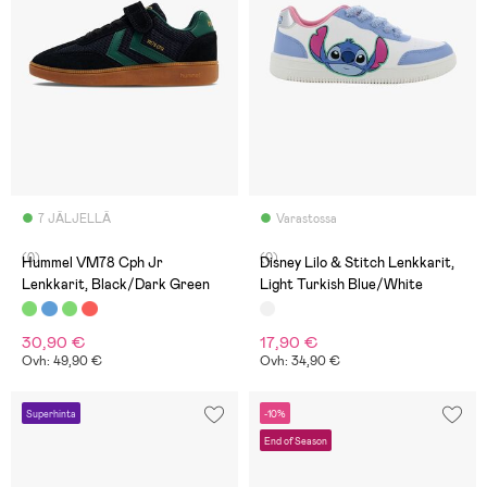
7 JÄLJELLÄ
Varastossa
(0)
(0)
Hummel VM78 Cph Jr
Disney Lilo & Stitch Lenkkarit,
Lenkkarit, Black/Dark Green
Light Turkish Blue/White
30,90 €
17,90 €
Ovh: 49,90 €
Ovh: 34,90 €
Superhinta
-10%
End of Season