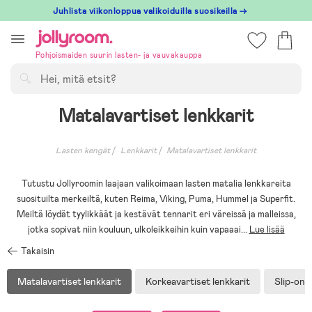
Hoppa
Juhlista viikonloppua valikoiduilla suosikeilla →
till
innehållet
Pohjoismaiden suurin lasten- ja vauvakauppa
Hae
Matalavartiset lenkkarit
Lasten kengät
Lenkkarit
Matalavartiset lenkkarit
Tutustu Jollyroomin laajaan valikoimaan lasten matalia lenkkareita
suosituilta merkeiltä, kuten Reima, Viking, Puma, Hummel ja Superfit.
Meiltä löydät tyylikkäät ja kestävät tennarit eri väreissä ja malleissa,
jotka sopivat niin kouluun, ulkoleikkeihin kuin vapaaai
...
Lue lisää
Takaisin
Matalavartiset lenkkarit
Korkeavartiset lenkkarit
Slip-on-