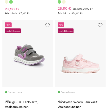
28,90 €
23,90 €
(
Jäs. hinta
25,90 €
)
Aik. hinta: 27,90 €
Aik. hinta: 45,90 €
-10%
-10%
End of Season
End of Season
Varastossa
Varastossa
(0)
(5)
Primigi POS Lenkkarit,
Nordbjørn Skooby Lenkkarit,
Vaaleanpunainen
Vaaleanpunainen