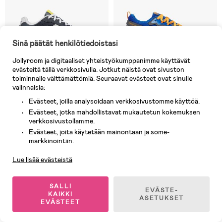
Sinä päätät henkilötiedoistasi
Jollyroom ja digitaaliset yhteistyökumppanimme käyttävät
evästeitä tällä verkkosivulla. Jotkut näistä ovat sivuston
toiminnalle välttämättömiä. Seuraavat evästeet ovat sinulle
valinnaisia:
Evästeet, joilla analysoidaan verkkosivustomme käyttöä.
6 JÄLJELLÄ
5 JÄLJELLÄ
Evästeet, jotka mahdollistavat mukautetun kokemuksen
verkkosivustollamme.
(0)
(0)
Saucony Eclipse Kids Lenkkarit,
Saucony Peregrine Kids Shield
Evästeet, joita käytetään mainontaan ja some-
Asiakaspalvelu
Navy/White
Lenkkarit, Blue/Orange
markkinointiin.
Lue lisää evästeistä
34,90 €
45,90 €
Ovh: 65,90 €
Ovh: 75,90 €
SALLI
EVÄSTE-
KAIKKI
ASETUKSET
EVÄSTEET
1
/
2