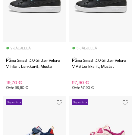
2 JÄLJELLÄ
5 JÄLJELLÄ
(0)
(0)
Puma Smash 3.0 Glitter Velcro
Puma Smash 3.0 Glitter Velcro
V Infant Lenkkarit, Musta
V PS Lenkkarit, Mustat
19,70 €
27,90 €
Ovh: 38,90 €
Ovh: 47,90 €
Superhinta
Superhinta