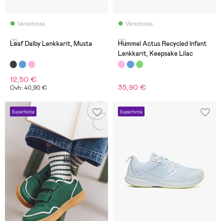
Varastossa
Varastossa
(3)
(5)
Leaf Dalby Lenkkarit, Musta
Hummel Actus Recycled Infant
Lenkkarit, Keepsake Lilac
12,50 €
35,90 €
Ovh: 40,90 €
Superhinta
Superhinta