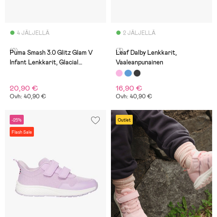
4 JÄLJELLÄ
2 JÄLJELLÄ
(0)
(3)
Puma Smash 3.0 Glitz Glam V
Leaf Dalby Lenkkarit,
Infant Lenkkarit, Glacial
Vaaleanpunainen
Gray/Frosty Pink
20,90 €
16,90 €
Ovh: 40,90 €
Ovh: 40,90 €
-25%
Outlet
Flash Sale