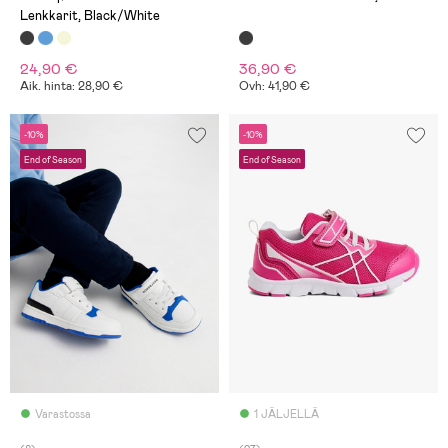
Lenkkarit, Black/White
24,90 €
36,90 €
Aik. hinta: 28,90 €
Ovh: 41,90 €
-10%
-10%
End of Season
End of Season
Varastossa
1 JÄLJELLÄ