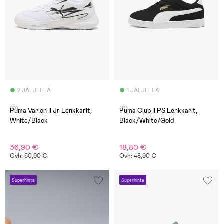
2 JÄLJELLÄ
1 JÄLJELLÄ
(0)
(0)
Puma Varion II Jr Lenkkarit,
Puma Club II PS Lenkkarit,
White/Black
Black/White/Gold
36,90 €
18,80 €
Ovh: 50,90 €
Ovh: 48,90 €
Superhinta
Superhinta