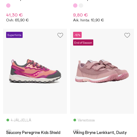
41,30 €
9,80 €
Ovh: 65,90 €
Aik. hinta: 10,90 €
Superhinta
-10%
End of Season
4 JÄLJELLÄ
Varastossa
(0)
(23)
Saucony Peregrine Kids Shield
Viking Bryne Lenkkarit, Dusty