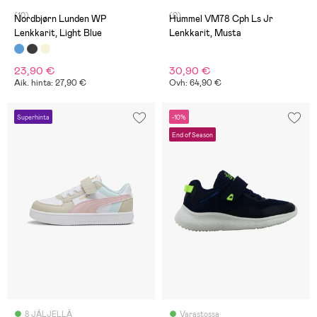
(10)
(0)
Nordbjørn Lunden WP
Hummel VM78 Cph Ls Jr
Lenkkarit, Light Blue
Lenkkarit, Musta
23,90 €
30,90 €
Aik. hinta: 27,90 €
Ovh: 64,90 €
Superhinta
-10%
End of Season
8 JÄLJELLÄ
Varastossa