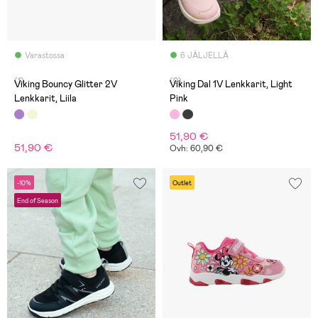
Varastossa
6 JÄLJELLÄ
(1)
(0)
Viking Bouncy Glitter 2V
Viking Dal 1V Lenkkarit, Light
Lenkkarit, Liila
Pink
51,90 €
51,90 €
Ovh: 60,90 €
-10%
Outlet
End of Season