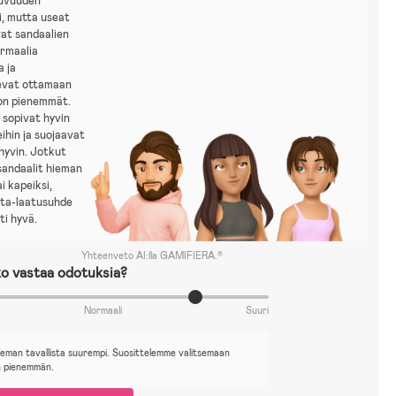
tuvuuden
i, mutta useat
at sandaalien
ormaalia
a ja
levat ottamaan
on pienemmät.
 sopivat hyvin
eihin ja suojaavat
hyvin. Jotkut
sandaalit hieman
ai kapeiksi,
nta-laatusuhde
ti hyvä.
Yhteenveto AI:lla GAMIFIERA.®
o vastaa odotuksia?
Normaali
Suuri
ieman tavallista suurempi. Suosittelemme valitsemaan
n pienemmän.