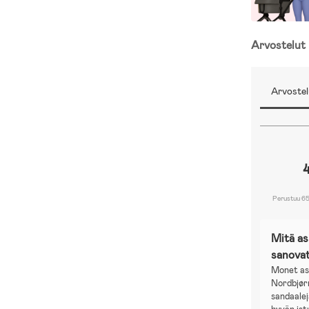
Arvostelut
Arvostel
4
Perustuu 65
Mitä a
sanova
Monet as
Nordbjør
sandaalej