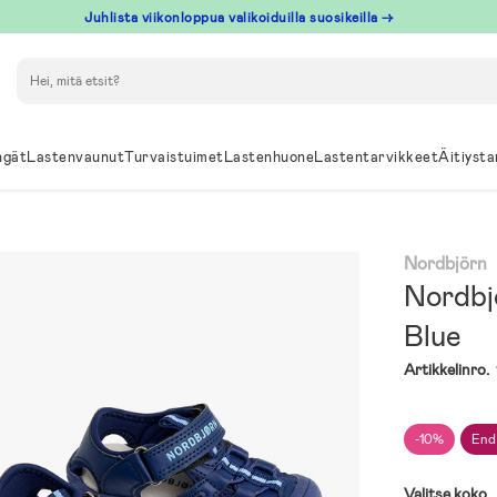
Juhlista viikonloppua valikoiduilla suosikeilla →
Hae
ngät
Lastenvaunut
Turvaistuimet
Lastenhuone
Lastentarvikkeet
Äitiysta
Nordbjörn
Nordbj
Blue
Artikkelinro.
-10%
End
Valitse koko