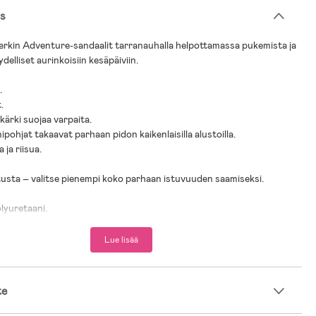
s
rkin Adventure-sandaalit tarranauhalla helpottamassa pukemista ja
ydelliset aurinkoisiin kesäpäiviin.
.
.
kärki suojaa varpaita.
pohjat takaavat parhaan pidon kaikenlaisilla alustoilla.
 ja riisua.
itusta – valitse pienempi koko parhaan istuvuuden saamiseksi.
olyuretaani.
moplastinen kumi.
Lue lisää
te