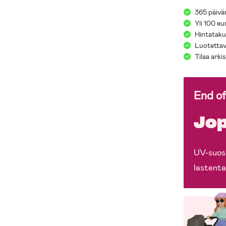
365 päivä
Yli 100 eu
Hintatakuu
Luotettav
Tilaa arki
End o
Jop
UV-suosi
lastenta