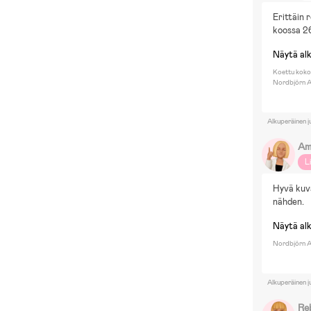
G
Erittäin 
D
koossa 26
Ku
Näytä al
Koettu koko:
Nordbjörn A
Alkuperäinen j
Am
L
Hyvä kuva
nähden.
Näytä al
Nordbjörn Ad
Alkuperäinen j
Re