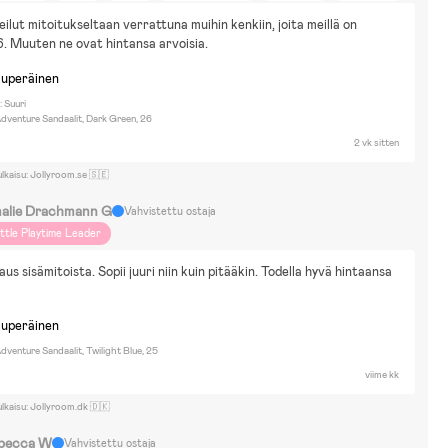
reta Gris
Marvel
Minions
Pippi Långstrump
Svamp Bob
Disney Cars
reilut mitoitukseltaan verrattuna muihin kenkiin, joita meillä on 
isney Spiderman
Marvel Spider-Man
Kerrostalo
Kävelen
DIY-projektit
. Muuten ne ovat hintansa arvoisia.
lttuuri ja taide
Elokuvat ja kirjallisuus
Koti ja puutarha
Kävely
kuperäinen
 Suuri
dventure Sandaalit, Dark Green, 26
2 vk sitten
ulkaisu: Jollyroom.se 🇸🇪
alie Drachmann G
Vahvistettu ostaja
ittle Playtime Leader
us sisämitoista. Sopii juuri niin kuin pitääkin. Todella hyvä hintaansa 
kuperäinen
venture Sandaalit, Twilight Blue, 25
viime kk
ulkaisu: Jollyroom.dk 🇩🇰
becca W
Vahvistettu ostaja