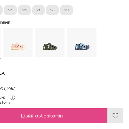
25
26
27
28
29
ininen
LLÄ
 € (-10%)
i
90 €
storia
Lisää ostoskoriin