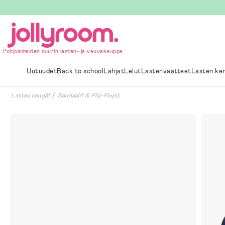
Hoppa
till
innehållet
Pohjoismaiden suurin lasten- ja vauvakauppa
Uutuudet
Back to school
Lahjat
Lelut
Lastenvaatteet
Lasten ke
Lasten kengät
Sandaalit & Flip-Flopit