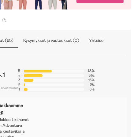
ut (65)
Kysymykset ja vastaukset (0)
Yhteisö
5
46%
.1
4
31%
3
15%
2
2%
 arvosteluihin
1
6%
siakkaamme
t?
iakkaat kehuvat
n Adventure -
a kestäviksi ja