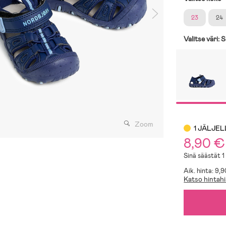
23
24
Valitse väri:
S
Zoom
1 JÄLJE
8,90 €
Sinä säästät 1
Aik. hinta: 9,
Katso hintahi