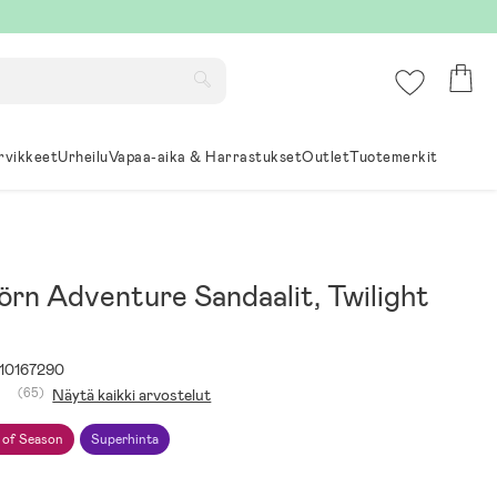
rvikkeet
Urheilu
Vapaa-aika & Harrastukset
Outlet
Tuotemerkit
örn Adventure Sandaalit, Twilight
10167290
(65)
Näytä kaikki arvostelut
 of Season
Superhinta