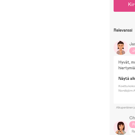
Kir
Relevanssi
Je
J
Hyvät, mu
hiertymiä
Näytä al
Koettu koko:
Nordbjörn A
Alkuperäinen j
Ch
P
R