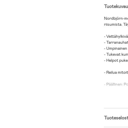
Tuotekuvau
Nordbjörn-me
riisumista. Tä
- Vettähylkivä
- Tarranauhat
- Umpinainen 
- Tukevat kumi
- Helpot pukea
- Reilua mito
- Päällinen: P
- Pohjat: Ter
Tuoteselos