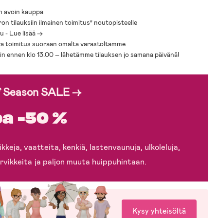
n avoin kauppa
ron tilauksiin ilmainen toimitus* noutopisteelle
 - Lue lisää ->
a toimitus suoraan omalta varastoltamme
sin ennen klo 13.00 – lähetämme tilauksen jo samana päivänä!
f Season SALE →
a -50 %
kkeja, vaatteita, kenkiä, lastenvaunuja, ulkoleluja,
rvikkeita ja paljon muuta huippuhintaan.
Kysy yhteisöltä