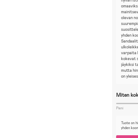
hyvän is
omaaviks
mainitsev
olevan n
suurempi
suositte
yhden ko
Sandaalit
ulkoleikk
varpaita 
kokevat 
jäykiksi t
mutta hi
on yleises
Miten kok
Pieni
Tuote on h
yhden koo