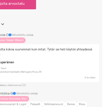
joita arvostelu
nnie O
Vahvistettu ostaja
unior Diaper Wizard
tta kokoa suuremmat kuin mitat. Tytär sai heti käytön yhteydessä 
.
kuperäinen
 Suuri
dventure Sandaalit, Mahogany Rose, 26
3 vk sitten
ulkaisu: Jollyroom.se 🇸🇪
ristina G
Vahvistettu ostaja
recious Storytime Star
akennussarjat & Legot
Palapelit
Sähköajoneuvot
Bamse
Bluey