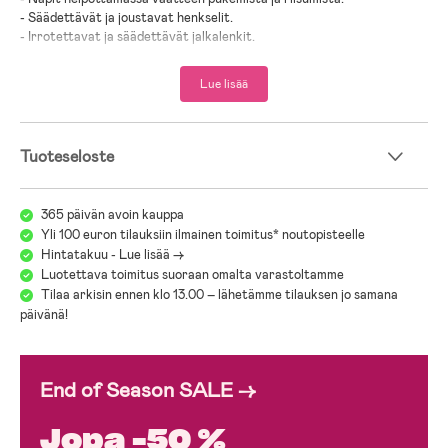
- Säädettävät ja joustavat henkselit.
- Irrotettavat ja säädettävät jalkalenkit.
- Irrotettava huppu.
- Heijastavia yksityiskohtia.
Lue lisää
- Tuotteelle on myönnetty Öko-Tex® Standard 100 -sertifikaatti, joten
se ei sisällä haitallisia kemikaaleja.
- 100 % polyuretaani.
Tuoteseloste
365 päivän avoin kauppa
Yli 100 euron tilauksiin ilmainen toimitus* noutopisteelle
Hintatakuu - Lue lisää ->
Luotettava toimitus suoraan omalta varastoltamme
Tilaa arkisin ennen klo 13.00 – lähetämme tilauksen jo samana
päivänä!
End of Season SALE →
Jopa -50 %