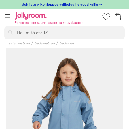
Hoppa
Juhlista viikonloppua valikoiduilla suosikeilla →
till
innehållet
Pohjoismaiden suurin lasten- ja vauvakauppa
Hae
Lastenvaatteet
Sadevaatteet
Sadeasut