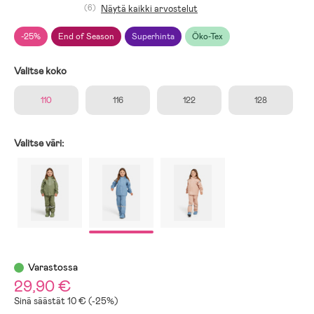
(6)
Näytä kaikki arvostelut
-25%
End of Season
Superhinta
Öko-Tex
Valitse koko
110
116
122
128
Valitse väri:
Varastossa
29,90 €
Sinä säästät 10 € (-25%)