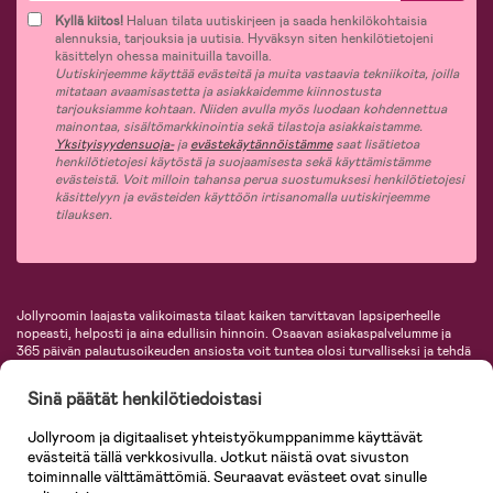
Kyllä kiitos!
Haluan tilata uutiskirjeen ja saada henkilökohtaisia
alennuksia, tarjouksia ja uutisia. Hyväksyn siten henkilötietojeni
käsittelyn ohessa mainituilla tavoilla.
Uutiskirjeemme käyttää evästeitä ja muita vastaavia tekniikoita, joilla
mitataan avaamisastetta ja asiakkaidemme kiinnostusta
tarjouksiamme kohtaan. Niiden avulla myös luodaan kohdennettua
mainontaa, sisältömarkkinointia sekä tilastoja asiakkaistamme.
Yksityisyydensuoja-
ja
evästekäytännöistämme
saat lisätietoa
henkilötietojesi käytöstä ja suojaamisesta sekä käyttämistämme
evästeistä. Voit milloin tahansa perua suostumuksesi henkilötietojesi
käsittelyyn ja evästeiden käyttöön irtisanomalla uutiskirjeemme
tilauksen.
Jollyroomin laajasta valikoimasta tilaat kaiken tarvittavan lapsiperheelle
nopeasti, helposti ja aina edullisin hinnoin. Osaavan asiakaspalvelumme ja
365 päivän palautusoikeuden ansiosta voit tuntea olosi turvalliseksi ja tehdä
ostoksia hyvillä mielin. Jollyroomilta saat lastenvaunut, turvaistuimet,
vaatteet vauvoille ja lapsille, inspiroivia sisustustuotteita lastenhuoneeseen,
Sinä päätät henkilötiedoistasi
lastentarvikkeita sekä paljon muuta. Meiltä löydät lukuisia tunnettuja
tuotemerkkejä, kuten Britax, Maxi-Cosi, Baby Jogger, BabyBjörn, Didriksons,
Jollyroom ja digitaaliset yhteistyökumppanimme käyttävät
KidKraft, Ergobaby, Philips Avent, Neonate, Cybex, LEGO ja monia muita!
evästeitä tällä verkkosivulla. Jotkut näistä ovat sivuston
Tervetuloa shoppailemaan Pohjoismaiden suurimpaan lastentarvikkeiden
verkkokauppaan!
toiminnalle välttämättömiä. Seuraavat evästeet ovat sinulle