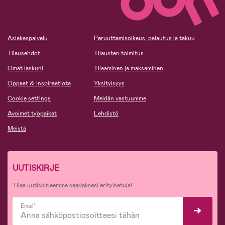
Asiakaspalvelu
Peruuttamisoikeus, palautus ja takuu
Tilausehdot
Tilausten toimitus
Omat laskuni
Tilaaminen ja maksaminen
Oppaat & Inspiraatiota
Yksityisyys
Cookie settings
Meidän vastuumme
Avoimet työpaikat
Lehdistö
Meistä
UUTISKIRJE
Tilaa uutiskirjeemme saadaksesi erityisetuja!
Email*