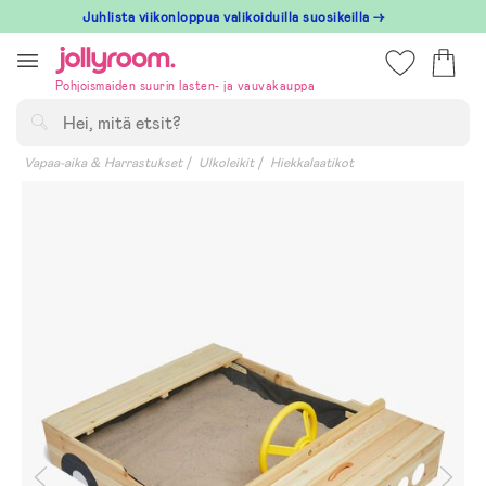
Hoppa
Juhlista viikonloppua valikoiduilla suosikeilla →
till
innehållet
Pohjoismaiden suurin lasten- ja vauvakauppa
Hae
Vapaa-aika & Harrastukset
Ulkoleikit
Hiekkalaatikot