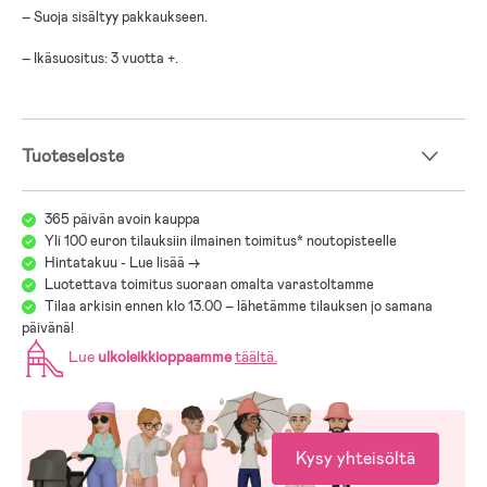
– Suoja sisältyy pakkaukseen.
– Ikäsuositus: 3 vuotta +.
Tuoteseloste
365 päivän avoin kauppa
Yli 100 euron tilauksiin ilmainen toimitus* noutopisteelle
Hintatakuu - Lue lisää ->
Luotettava toimitus suoraan omalta varastoltamme
Tilaa arkisin ennen klo 13.00 – lähetämme tilauksen jo samana
päivänä!
Lue
ulkoleikkioppaamme
täältä
.
Kysy yhteisöltä