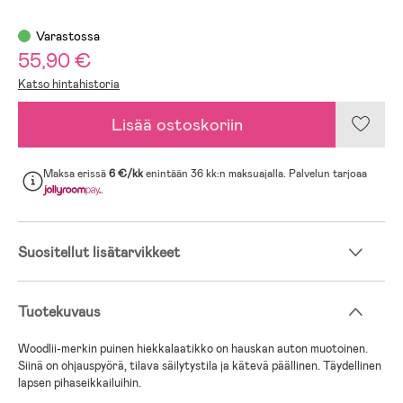
Varastossa
55,90 €
Katso hintahistoria
Lisää ostoskoriin
Maksa erissä
6 €/kk
enintään 36 kk:n maksuajalla. Palvelun tarjoaa
.
Suositellut lisätarvikkeet
Tuotekuvaus
Woodlii-merkin puinen hiekkalaatikko on hauskan auton muotoinen.
Siinä on ohjauspyörä, tilava säilytystila ja kätevä päällinen. Täydellinen
lapsen pihaseikkailuihin.