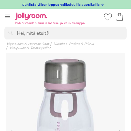
Hoppa
Juhlista viikonloppua valikoiduilla suosikeilla →
till
innehållet
Pohjoismaiden suurin lasten- ja vauvakauppa
Hae
Vapaa-aika & Harrastukset
Ulkoilu
Retket & Piknik
Vesipullot & Termospullot