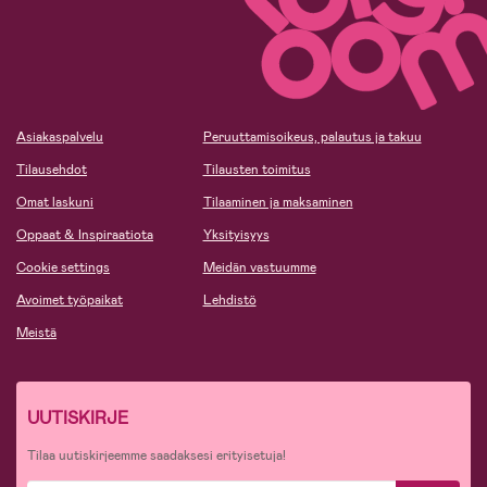
Asiakaspalvelu
Peruuttamisoikeus, palautus ja takuu
Tilausehdot
Tilausten toimitus
Omat laskuni
Tilaaminen ja maksaminen
Oppaat & Inspiraatiota
Yksityisyys
Cookie settings
Meidän vastuumme
Avoimet työpaikat
Lehdistö
Meistä
UUTISKIRJE
Tilaa uutiskirjeemme saadaksesi erityisetuja!