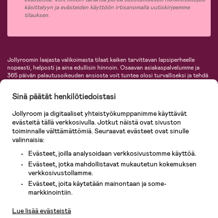
käsittelyyn ja evästeiden käyttöön irtisanomalla uutiskirjeemme
tilauksen.
Jollyroomin laajasta valikoimasta tilaat kaiken tarvittavan lapsiperheelle
nopeasti, helposti ja aina edullisin hinnoin. Osaavan asiakaspalvelumme ja
365 päivän palautusoikeuden ansiosta voit tuntea olosi turvalliseksi ja tehdä
ostoksia hyvillä mielin. Jollyroomilta saat lastenvaunut, turvaistuimet,
vaatteet vauvoille ja lapsille, inspiroivia sisustustuotteita lastenhuoneeseen,
Sinä päätät henkilötiedoistasi
lastentarvikkeita sekä paljon muuta. Meiltä löydät lukuisia tunnettuja
tuotemerkkejä, kuten Britax, Maxi-Cosi, Baby Jogger, BabyBjörn, Didriksons,
Jollyroom ja digitaaliset yhteistyökumppanimme käyttävät
KidKraft, Ergobaby, Philips Avent, Neonate, Cybex, LEGO ja monia muita!
evästeitä tällä verkkosivulla. Jotkut näistä ovat sivuston
Tervetuloa shoppailemaan Pohjoismaiden suurimpaan lastentarvikkeiden
verkkokauppaan!
toiminnalle välttämättömiä. Seuraavat evästeet ovat sinulle
valinnaisia:
Evästeet, joilla analysoidaan verkkosivustomme käyttöä.
Evästeet, jotka mahdollistavat mukautetun kokemuksen
verkkosivustollamme.
Evästeet, joita käytetään mainontaan ja some-
Asiakaspalvelu
markkinointiin.
Lue lisää evästeistä