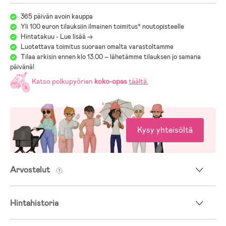
365 päivän avoin kauppa
Yli 100 euron tilauksiin ilmainen toimitus* noutopisteelle
Hintatakuu - Lue lisää ->
Luotettava toimitus suoraan omalta varastoltamme
Tilaa arkisin ennen klo 13.00 – lähetämme tilauksen jo samana
päivänä!
Katso polkupyörien
koko-opas
täältä
.
Kysy yhteisöltä
Arvostelut
Hintahistoria