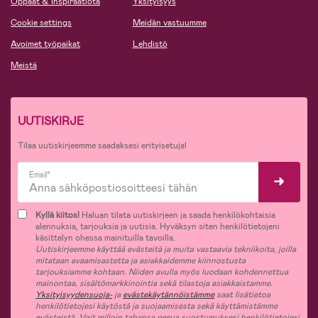
Oppaat & Inspiraatiota
Yksityisyys
Cookie settings
Meidän vastuumme
Avoimet työpaikat
Lehdistö
Meistä
UUTISKIRJE
Tilaa uutiskirjeemme saadaksesi erityisetuja!
Email*
Kyllä kiitos!
Haluan tilata uutiskirjeen ja saada henkilökohtaisia
alennuksia, tarjouksia ja uutisia. Hyväksyn siten henkilötietojeni
käsittelyn ohessa mainituilla tavoilla.
Uutiskirjeemme käyttää evästeitä ja muita vastaavia tekniikoita, joilla
mitataan avaamisastetta ja asiakkaidemme kiinnostusta
tarjouksiamme kohtaan. Niiden avulla myös luodaan kohdennettua
mainontaa, sisältömarkkinointia sekä tilastoja asiakkaistamme.
Yksityisyydensuoja-
ja
evästekäytännöistämme
saat lisätietoa
henkilötietojesi käytöstä ja suojaamisesta sekä käyttämistämme
evästeistä. Voit milloin tahansa perua suostumuksesi henkilötietojesi