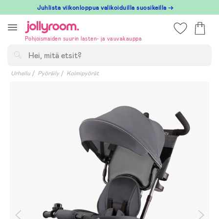
Hoppa
Juhlista viikonloppua valikoiduilla suosikeilla →
till
innehållet
Pohjoismaiden suurin lasten- ja vauvakauppa
Hae
Urheilu
Pyöräily
Kolmipyörät