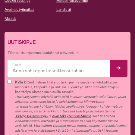
Cookie settings
Meidän vastuumme
Avoimet työpaikat
Lehdistö
Meistä
UUTISKIRJE
Tilaa uutiskirjeemme saadaksesi erityisetuja!
Email*
Kyllä kiitos!
Haluan tilata uutiskirjeen ja saada henkilökohtaisia
alennuksia, tarjouksia ja uutisia. Hyväksyn siten henkilötietojeni
käsittelyn ohessa mainituilla tavoilla.
Uutiskirjeemme käyttää evästeitä ja muita vastaavia tekniikoita, joilla
mitataan avaamisastetta ja asiakkaidemme kiinnostusta
tarjouksiamme kohtaan. Niiden avulla myös luodaan kohdennettua
mainontaa, sisältömarkkinointia sekä tilastoja asiakkaistamme.
Yksityisyydensuoja-
ja
evästekäytännöistämme
saat lisätietoa
henkilötietojesi käytöstä ja suojaamisesta sekä käyttämistämme
evästeistä. Voit milloin tahansa perua suostumuksesi henkilötietojesi
käsittelyyn ja evästeiden käyttöön irtisanomalla uutiskirjeemme