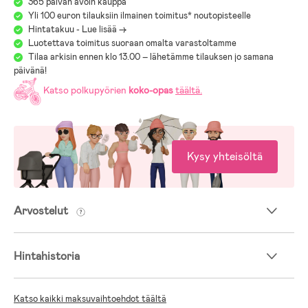
365 päivän avoin kauppa
Yli 100 euron tilauksiin ilmainen toimitus* noutopisteelle
Hintatakuu - Lue lisää ->
Luotettava toimitus suoraan omalta varastoltamme
Tilaa arkisin ennen klo 13.00 – lähetämme tilauksen jo samana
päivänä!
Katso polkupyörien
koko-opas
täältä
.
Kysy yhteisöltä
Arvostelut
Hintahistoria
Katso kaikki maksuvaihtoehdot täältä