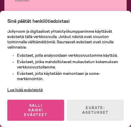
tilauksen.
Sinä päätät henkilötiedoistasi
Jollyroomin laajasta valikoimasta tilaat kaiken tarvittavan lapsiperheelle
Jollyroom ja digitaaliset yhteistyökumppanimme käyttävät
nopeasti, helposti ja aina edullisin hinnoin. Osaavan asiakaspalvelumme ja
evästeitä tällä verkkosivulla. Jotkut näistä ovat sivuston
365 päivän palautusoikeuden ansiosta voit tuntea olosi turvalliseksi ja tehdä
ostoksia hyvillä mielin. Jollyroomilta saat lastenvaunut, turvaistuimet,
toiminnalle välttämättömiä. Seuraavat evästeet ovat sinulle
vaatteet vauvoille ja lapsille, inspiroivia sisustustuotteita lastenhuoneeseen,
valinnaisia:
lastentarvikkeita sekä paljon muuta. Meiltä löydät lukuisia tunnettuja
Evästeet, joilla analysoidaan verkkosivustomme käyttöä.
tuotemerkkejä, kuten Britax, Maxi-Cosi, Baby Jogger, BabyBjörn, Didriksons,
KidKraft, Ergobaby, Philips Avent, Neonate, Cybex, LEGO ja monia muita!
Evästeet, jotka mahdollistavat mukautetun kokemuksen
Tervetuloa shoppailemaan Pohjoismaiden suurimpaan lastentarvikkeiden
verkkosivustollamme.
verkkokauppaan!
Evästeet, joita käytetään mainontaan ja some-
Asiakaspalvelu
markkinointiin.
Lue lisää evästeistä
SALLI
EVÄSTE-
KAIKKI
ASETUKSET
EVÄSTEET
© 2026 Jollyroom AB. Kaikki oikeudet pidätetään.