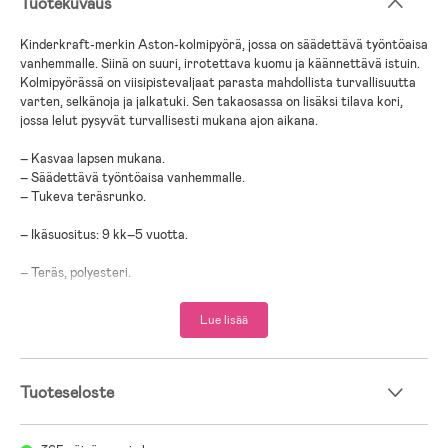
Tuotekuvaus
Kinderkraft-merkin Aston-kolmipyörä, jossa on säädettävä työntöaisa
vanhemmalle. Siinä on suuri, irrotettava kuomu ja käännettävä istuin.
Kolmipyörässä on viisipistevaljaat parasta mahdollista turvallisuutta
varten, selkänoja ja jalkatuki. Sen takaosassa on lisäksi tilava kori,
jossa lelut pysyvät turvallisesti mukana ajon aikana.
– Kasvaa lapsen mukana.
– Säädettävä työntöaisa vanhemmalle.
– Tukeva teräsrunko.
– Ikäsuositus: 9 kk–5 vuotta.
– Teräs, polyesteri.
- Tulee käyttää aikuisen valvonnassa.
Lue lisää
Tuoteseloste