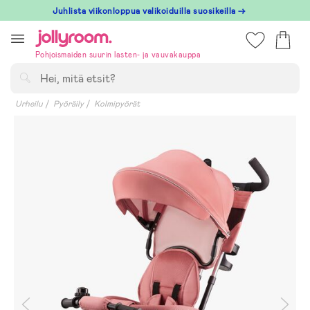
Hoppa
Juhlista viikonloppua valikoiduilla suosikeilla →
till
innehållet
Pohjoismaiden suurin lasten- ja vauvakauppa
Hae
Urheilu
Pyöräily
Kolmipyörät