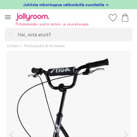
Hoppa
Juhlista viikonloppua valikoiduilla suosikeilla →
till
innehållet
Pohjoismaiden suurin lasten- ja vauvakauppa
Hae
Urheilu
Potkulaudat & Kickbiket