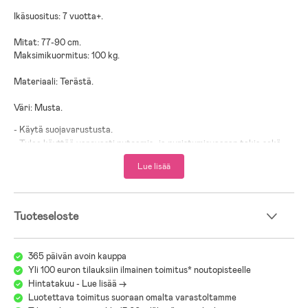
Ikäsuositus: 7 vuotta+.
Mitat: 77-90 cm.
Maksimikuormitus: 100 kg.
Materiaali: Terästä.
Väri: Musta.
- Käytä suojavarustusta.
- Tulee käyttää varovasti putoamis- ja puristumisvaaran takia sekä
törmäysvahinkojen välttämiseksi.
Lue lisää
- Ei tule käyttää liikenteessä.
Tuoteseloste
365 päivän avoin kauppa
Yli 100 euron tilauksiin ilmainen toimitus* noutopisteelle
Hintatakuu - Lue lisää ->
Luotettava toimitus suoraan omalta varastoltamme