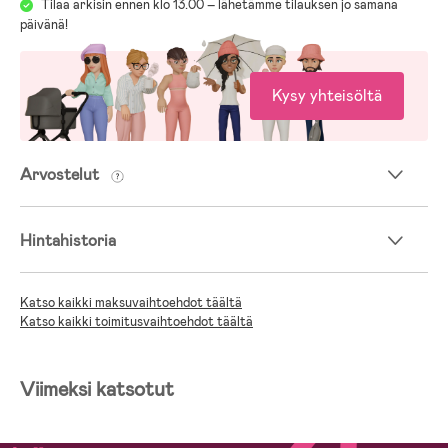
Tilaa arkisin ennen klo 13.00 – lähetämme tilauksen jo samana
päivänä!
Kysy yhteisöltä
Arvostelut
Hintahistoria
Katso kaikki maksuvaihtoehdot täältä
Katso kaikki toimitusvaihtoehdot täältä
Viimeksi katsotut