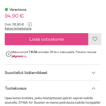
Varastossa
94,90 €
i
Ovh: 112,90 €
Katso hintahistoria
Lisää ostoskoriin
Maksa erissä
7 €/kk
enintään 36 kk:n maksuajalla. Palvelun tarjoaa
.
Suositellut lisätarvikkeet
Tuotekuvaus
Upea lasten kickbike, jonka ilmatäytteiset pyörät sopivat kaikille
alustoille. STIGA Air Scooter on mainio potkulauta kaikille hurjapäille!