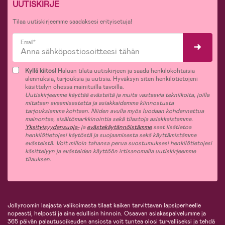
UUTISKIRJE
Tilaa uutiskirjeemme saadaksesi erityisetuja!
Email*
Kyllä kiitos!
Haluan tilata uutiskirjeen ja saada henkilökohtaisia
alennuksia, tarjouksia ja uutisia. Hyväksyn siten henkilötietojeni
käsittelyn ohessa mainituilla tavoilla.
Uutiskirjeemme käyttää evästeitä ja muita vastaavia tekniikoita, joilla
mitataan avaamisastetta ja asiakkaidemme kiinnostusta
tarjouksiamme kohtaan. Niiden avulla myös luodaan kohdennettua
mainontaa, sisältömarkkinointia sekä tilastoja asiakkaistamme.
Yksityisyydensuoja-
ja
evästekäytännöistämme
saat lisätietoa
henkilötietojesi käytöstä ja suojaamisesta sekä käyttämistämme
evästeistä. Voit milloin tahansa perua suostumuksesi henkilötietojesi
käsittelyyn ja evästeiden käyttöön irtisanomalla uutiskirjeemme
tilauksen.
Jollyroomin laajasta valikoimasta tilaat kaiken tarvittavan lapsiperheelle
nopeasti, helposti ja aina edullisin hinnoin. Osaavan asiakaspalvelumme ja
365 päivän palautusoikeuden ansiosta voit tuntea olosi turvalliseksi ja tehdä