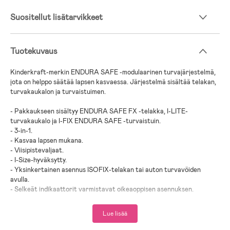
Suositellut lisätarvikkeet
Tuotekuvaus
Kinderkraft-merkin ENDURA SAFE -modulaarinen turvajärjestelmä,
jota on helppo säätää lapsen kasvaessa. Järjestelmä sisältää telakan,
turvakaukalon ja turvaistuimen.
- Pakkaukseen sisältyy ENDURA SAFE FX -telakka, I-LITE-
turvakaukalo ja I-FIX ENDURA SAFE -turvaistuin.
- 3-in-1.
- Kasvaa lapsen mukana.
- Viisipistevaljaat.
- I-Size-hyväksytty.
- Yksinkertainen asennus ISOFIX-telakan tai auton turvavöiden
avulla.
- Selkeät indikaattorit varmistavat oikeaoppisen asennuksen.
- Kääntyvä istuin.
- Neljään asentoon kallistettava selkänoja.
Lue lisää
- Sivutörmäyssuoja.
- Järjestelmä vaimentaa mahdollisesta törmäyksestä aiheutuvan