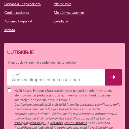
Oppaat & Inspiraatiota
Yksityisyys
Cookie settings
Meidän vastuumme
Avoimet työpaikat
Lehdistö
Meistä
UUTISKIRJE
Tilaa uutiskirjeemme saadaksesi erityisetuja!
Email*
Kyllä kiitos!
Haluan tilata uutiskirjeen ja saada henkilökohtaisia
alennuksia, tarjouksia ja uutisia. Hyväksyn siten henkilötietojeni
käsittelyn ohessa mainituilla tavoilla.
Uutiskirjeemme käyttää evästeitä ja muita vastaavia tekniikoita, joilla
mitataan avaamisastetta ja asiakkaidemme kiinnostusta
tarjouksiamme kohtaan. Niiden avulla myös luodaan kohdennettua
mainontaa, sisältömarkkinointia sekä tilastoja asiakkaistamme.
Yksityisyydensuoja-
ja
evästekäytännöistämme
saat lisätietoa
henkilötietojesi käytöstä ja suojaamisesta sekä käyttämistämme