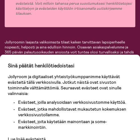
evästeistä. Voit milloin tahansa perua suostumuksesi henkilötietojesi
käsittelyyn ja evästeiden käyttöön irtisanomalla uutiskirjeemme
tilauksen.
Jollyroomin laajasta valikoimasta tilaat kaiken tarvittavan lapsiperheelle
nopeasti, helposti ja aina edullisin hinnoin. Osaavan asiakaspalvelumme ja
365 päivän palautusoikeuden ansiosta voit tuntea olosi turvalliseksi ja tehdä
ostoksia hyvillä mielin. Jollyroomilta saat lastenvaunut, turvaistuimet,
vaatteet vauvoille ja lapsille, inspiroivia sisustustuotteita lastenhuoneeseen,
Sinä päätät henkilötiedoistasi
lastentarvikkeita sekä paljon muuta. Meiltä löydät lukuisia tunnettuja
tuotemerkkejä, kuten Britax, Maxi-Cosi, Baby Jogger, BabyBjörn, Didriksons,
Jollyroom ja digitaaliset yhteistyökumppanimme käyttävät
KidKraft, Ergobaby, Philips Avent, Neonate, Cybex, LEGO ja monia muita!
evästeitä tällä verkkosivulla. Jotkut näistä ovat sivuston
Tervetuloa shoppailemaan Pohjoismaiden suurimpaan lastentarvikkeiden
verkkokauppaan!
toiminnalle välttämättömiä. Seuraavat evästeet ovat sinulle
valinnaisia:
Evästeet, joilla analysoidaan verkkosivustomme käyttöä.
Evästeet, jotka mahdollistavat mukautetun kokemuksen
verkkosivustollamme.
Evästeet, joita käytetään mainontaan ja some-
Asiakaspalvelu
markkinointiin.
Lue lisää evästeistä