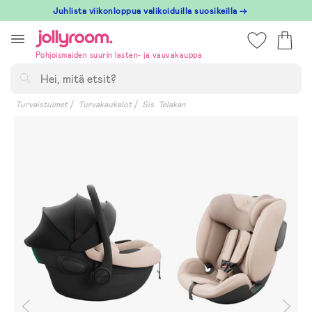
Hoppa
Juhlista viikonloppua valikoiduilla suosikeilla →
till
innehållet
Pohjoismaiden suurin lasten- ja vauvakauppa
Hae
Turvaistuimet
Turvakaukalot
Sis. Telakan